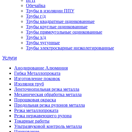
ВГП
Обечайка
Трубы в изоляции ППУ
Трубы г/д
Трубы квадратные оцинкованные
Трубы круглые оцинкованные
Трубы прямоугольные оцинкованные
Трубы х/д
Трубы чугунные
Трубы электросварные низколегированные
Услуги
Анодирование Алюминия
Гибка Металлопроката
Изготовление поковок
Изоляция труб
Ленточнопильная резка металла
Механическая обработка металла
Порошковая окраска
Продольная резка рулонов металла
Резка металлопроката
Резка нержавеющего рулона
Токарные работы
Ультразвуковой контроль металла
Цинкование