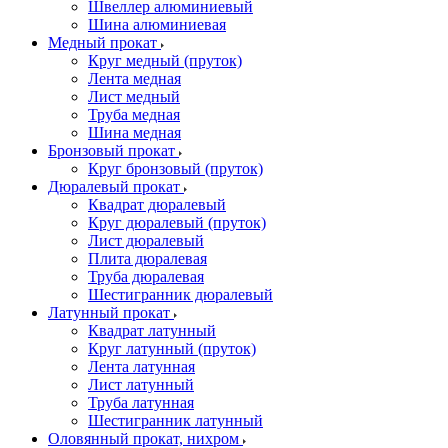
Швеллер алюминиевый
Шина алюминиевая
Медный прокат
Круг медный (пруток)
Лента медная
Лист медный
Труба медная
Шина медная
Бронзовый прокат
Круг бронзовый (пруток)
Дюралевый прокат
Квадрат дюралевый
Круг дюралевый (пруток)
Лист дюралевый
Плита дюралевая
Труба дюралевая
Шестигранник дюралевый
Латунный прокат
Квадрат латунный
Круг латунный (пруток)
Лента латунная
Лист латунный
Труба латунная
Шестигранник латунный
Оловянный прокат, нихром