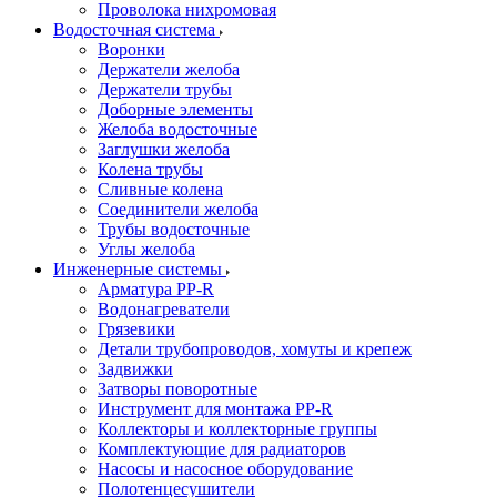
Проволока нихромовая
Водосточная система
Воронки
Держатели желоба
Держатели трубы
Доборные элементы
Желоба водосточные
Заглушки желоба
Колена трубы
Сливные колена
Соединители желоба
Трубы водосточные
Углы желоба
Инженерные системы
Арматура PP-R
Водонагреватели
Грязевики
Детали трубопроводов, хомуты и крепеж
Задвижки
Затворы поворотные
Инструмент для монтажа PP-R
Коллекторы и коллекторные группы
Комплектующие для радиаторов
Насосы и насосное оборудование
Полотенцесушители