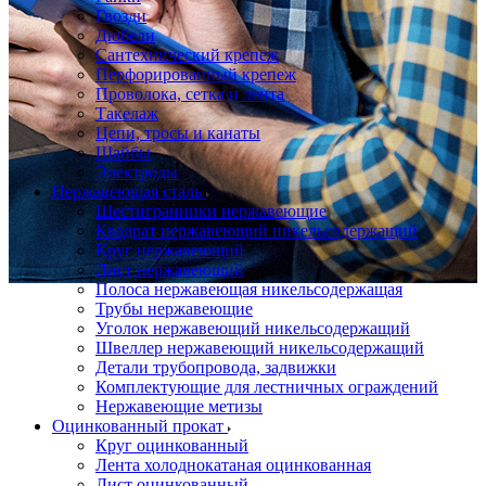
Гвозди
Дюбели
Сантехнический крепеж
Перфорированный крепеж
Проволока, сетка и лента
Такелаж
Цепи, тросы и канаты
Шайбы
Электроды
Нержавеющая сталь
Шестигранники нержавеющие
Квадрат нержавеющий никельсодержащий
Круг нержавеющий
Лист нержавеющий
Полоса нержавеющая никельсодержащая
Трубы нержавеющие
Уголок нержавеющий никельсодержащий
Швеллер нержавеющий никельсодержащий
Детали трубопровода, задвижки
Комплектующие для лестничных ограждений
Нержавеющие метизы
Оцинкованный прокат
Круг оцинкованный
Лента холоднокатаная оцинкованная
Лист оцинкованный