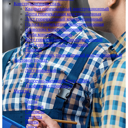
Конструкционная сталь
Квадрат горячекатаный конструкционный
Лента горячекатаная конструкционная
Лист горячекатаный конструкционный
Полоса горячекатаная конструкционная
Проволока конструкционная
Труба конструкционная
Круг горячекатаный конструкционный
Круг горячекатаный никелевый
Поковка
Шестигранник горячекатаный конструкционный
Листовой прокат
Лист г/к
Лист рифленый
Лист х/к
Просечно-вытяжной лист (ПВЛ)
Профнастил (профлист)
Метизы
Анкеры
Болты
Заклепки
Саморезы
Шурупы
Винты
Гайки