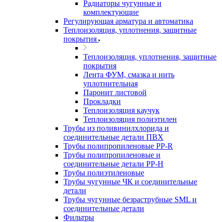
Радиаторы чугунные и
комплектующие
Регулирующая арматура и автоматика
Теплоизоляция, уплотнения, защитные
покрытия
Теплоизоляция, уплотнения, защитные
покрытия
Лента ФУМ, смазка и нить
уплотнительная
Паронит листовой
Прокладки
Теплоизоляция каучук
Теплоизоляция полиэтилен
Трубы из поливинилхлорида и
соединительные детали ПВХ
Трубы полипропиленовые PP-R
Трубы полипропиленовые и
соединительные детали PP-H
Трубы полиэтиленовые
Трубы чугунные ЧК и соединительные
детали
Трубы чугунные безраструбные SML и
соединительные детали
Фильтры