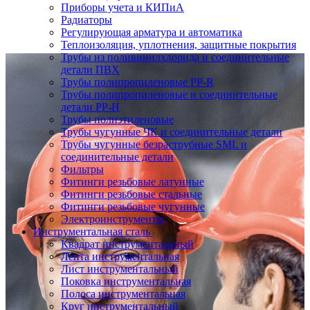
Приборы учета и КИПиА
Радиаторы
Регулирующая арматура и автоматика
Теплоизоляция, уплотнения, защитные покрытия
Трубы из поливинилхлорида и соединительные
детали ПВХ
Трубы полипропиленовые PP-R
Трубы полипропиленовые и соединительные
детали PP-H
Трубы полиэтиленовые
Трубы чугунные ЧК и соединительные детали
Трубы чугунные безраструбные SML и
соединительные детали
Фильтры
Фитинги резьбовые латунные
Фитинги резьбовые стальные
Фитинги резьбовые чугунные
Электроинструменты
Инструментальная сталь
Квадрат инструментальный
Лента инструментальная
Лист инструментальный
Поковка инструментальная
Полоса инструментальная
Круг инструментальный