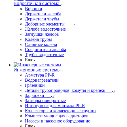
Водосточная система
Воронки
Держатели желоба
Держатели трубы
Доборные элементы
Желоба водосточные
Заглушки желоба
Колена трубы
Сливные колена
Соединители желоба
Трубы водосточные
Еще
Инженерные системы
Арматура PP-R
Водонагреватели
Грязевики
Детали трубопроводов, хомуты и крепеж
Задвижки
Затворы поворотные
Инструмент для монтажа PP-R
Коллекторы и коллекторные группы
Комплектующие для радиаторов
Насосы и насосное оборудование
Еще