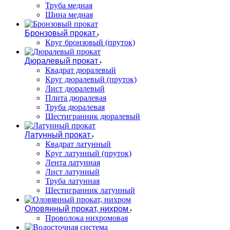
Труба медная
Шина медная
Бронзовый прокат
Круг бронзовый (пруток)
Дюралевый прокат
Квадрат дюралевый
Круг дюралевый (пруток)
Лист дюралевый
Плита дюралевая
Труба дюралевая
Шестигранник дюралевый
Латунный прокат
Квадрат латунный
Круг латунный (пруток)
Лента латунная
Лист латунный
Труба латунная
Шестигранник латунный
Оловянный прокат, нихром
Проволока нихромовая