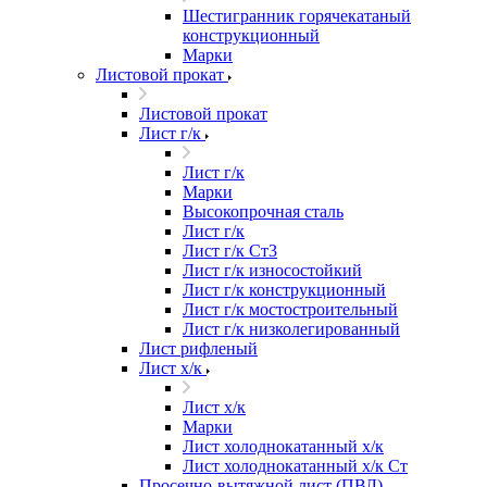
Шестигранник горячекатаный
конструкционный
Марки
Листовой прокат
Листовой прокат
Лист г/к
Лист г/к
Марки
Высокопрочная сталь
Лист г/к
Лист г/к Ст3
Лист г/к износостойкий
Лист г/к конструкционный
Лист г/к мостостроительный
Лист г/к низколегированный
Лист рифленый
Лист х/к
Лист х/к
Марки
Лист холоднокатанный х/к
Лист холоднокатанный х/к Ст
Просечно-вытяжной лист (ПВЛ)