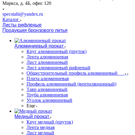
Маркса, д. 4Б, офис 120
specstalii@yandex.ru
Каталог
Листы рифленые
Продукция бронзового литья
Алюминиевый прокат
Круг алюминиевый (пруток)
Лента алюминиевая
Лист алюминиевый
Лист алюминиевый рифленый
Общестроительный профиль алюминиевый
Плита алюминиевая
Профиль алюминиевый (вентиляционный)
Тавр алюминиевый
Труба алюминиевая
Уголок алюминиевый
Еще
Медный прокат
Круг медный (пруток)
Лента медная
Лист медный