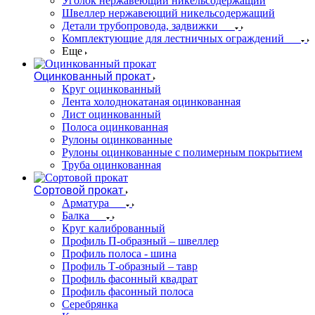
Уголок нержавеющий никельсодержащий
Швеллер нержавеющий никельсодержащий
Детали трубопровода, задвижки
Комплектующие для лестничных ограждений
Еще
Оцинкованный прокат
Круг оцинкованный
Лента холоднокатаная оцинкованная
Лист оцинкованный
Полоса оцинкованная
Рулоны оцинкованные
Рулоны оцинкованные с полимерным покрытием
Труба оцинкованная
Сортовой прокат
Арматура
Балка
Круг калиброванный
Профиль П-образный – швеллер
Профиль полоса - шина
Профиль Т-образный – тавр
Профиль фасонный квадрат
Профиль фасонный полоса
Серебрянка