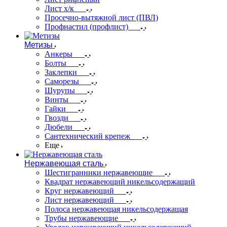
Лист х/к
Просечно-вытяжной лист (ПВЛ)
Профнастил (профлист)
Метизы
Анкеры
Болты
Заклепки
Саморезы
Шурупы
Винты
Гайки
Гвозди
Дюбели
Сантехнический крепеж
Еще
Нержавеющая сталь
Шестигранники нержавеющие
Квадрат нержавеющий никельсодержащий
Круг нержавеющий
Лист нержавеющий
Полоса нержавеющая никельсодержащая
Трубы нержавеющие