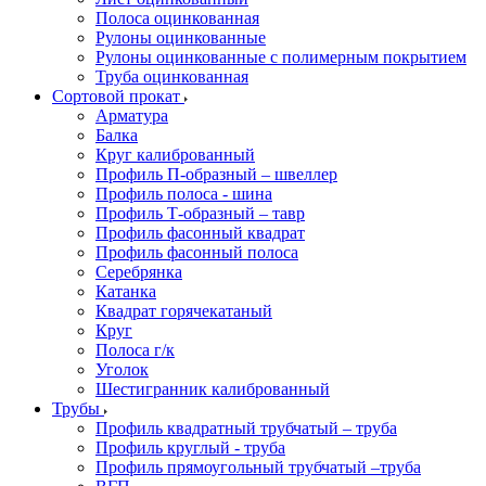
Полоса оцинкованная
Рулоны оцинкованные
Рулоны оцинкованные с полимерным покрытием
Труба оцинкованная
Сортовой прокат
Арматура
Балка
Круг калиброванный
Профиль П-образный – швеллер
Профиль полоса - шина
Профиль Т-образный – тавр
Профиль фасонный квадрат
Профиль фасонный полоса
Серебрянка
Катанка
Квадрат горячекатаный
Круг
Полоса г/к
Уголок
Шестигранник калиброванный
Трубы
Профиль квадратный трубчатый – труба
Профиль круглый - труба
Профиль прямоугольный трубчатый –труба