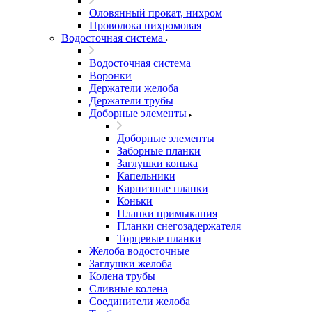
Оловянный прокат, нихром
Проволока нихромовая
Водосточная система
Водосточная система
Воронки
Держатели желоба
Держатели трубы
Доборные элементы
Доборные элементы
Заборные планки
Заглушки конька
Капельники
Карнизные планки
Коньки
Планки примыкания
Планки снегозадержателя
Торцевые планки
Желоба водосточные
Заглушки желоба
Колена трубы
Сливные колена
Соединители желоба