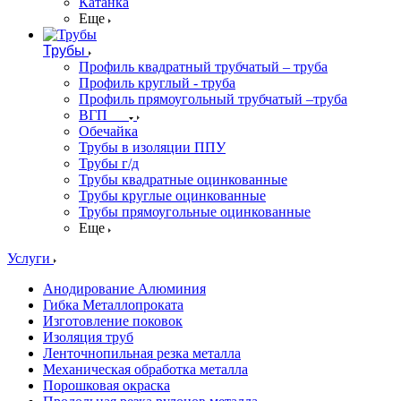
Катанка
Еще
Трубы
Профиль квадратный трубчатый – труба
Профиль круглый - труба
Профиль прямоугольный трубчатый –труба
ВГП
Обечайка
Трубы в изоляции ППУ
Трубы г/д
Трубы квадратные оцинкованные
Трубы круглые оцинкованные
Трубы прямоугольные оцинкованные
Еще
Услуги
Анодирование Алюминия
Гибка Металлопроката
Изготовление поковок
Изоляция труб
Ленточнопильная резка металла
Механическая обработка металла
Порошковая окраска