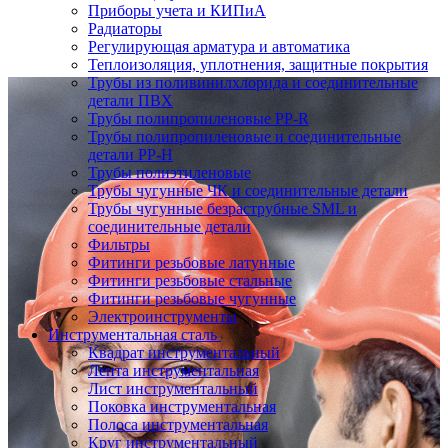
Приборы учета и КИПиА
Радиаторы
Регулирующая арматура и автоматика
Теплоизоляция, уплотнения, защитные покрытия
Трубы из поливинилхлорида и соединительные
детали ПВХ
Трубы полипропиленовые PP-R
Трубы полипропиленовые и соединительные
детали PP-H
Трубы полиэтиленовые
Трубы чугунные ЧК и соединительные детали
Трубы чугунные безраструбные SML и
соединительные детали
Фильтры
Фитинги резьбовые латунные
Фитинги резьбовые стальные
Фитинги резьбовые чугунные
Электроинструменты
Инструментальная сталь
Квадрат инструментальный
Лента инструментальная
Лист инструментальный
Поковка инструментальная
Полоса инструментальная
Круг инструментальный