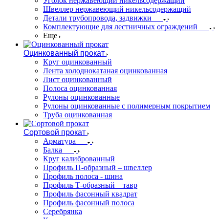
Уголок нержавеющий никельсодержащий
Швеллер нержавеющий никельсодержащий
Детали трубопровода, задвижки
Комплектующие для лестничных ограждений
Еще
Оцинкованный прокат
Круг оцинкованный
Лента холоднокатаная оцинкованная
Лист оцинкованный
Полоса оцинкованная
Рулоны оцинкованные
Рулоны оцинкованные с полимерным покрытием
Труба оцинкованная
Сортовой прокат
Арматура
Балка
Круг калиброванный
Профиль П-образный – швеллер
Профиль полоса - шина
Профиль Т-образный – тавр
Профиль фасонный квадрат
Профиль фасонный полоса
Серебрянка