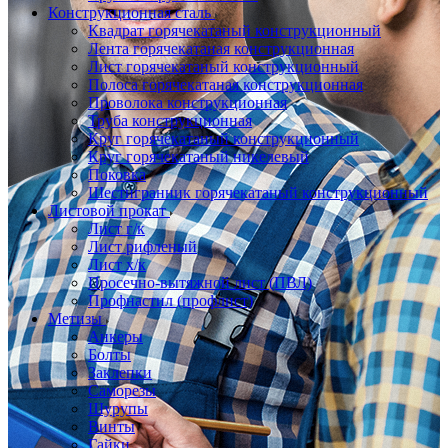
Конструкционная сталь
Квадрат горячекатаный конструкционный
Лента горячекатаная конструкционная
Лист горячекатаный конструкционный
Полоса горячекатаная конструкционная
Проволока конструкционная
Труба конструкционная
Круг горячекатаный конструкционный
Круг горячекатаный никелевый
Поковка
Шестигранник горячекатаный конструкционный
Листовой прокат
Лист г/к
Лист рифленый
Лист х/к
Просечно-вытяжной лист (ПВЛ)
Профнастил (профлист)
Метизы
Анкеры
Болты
Заклепки
Саморезы
Шурупы
Винты
Гайки