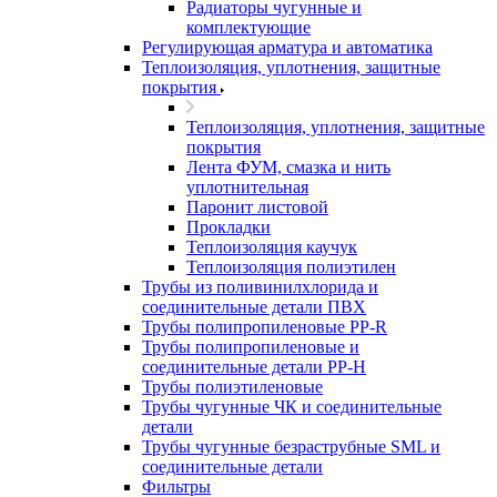
Радиаторы чугунные и
комплектующие
Регулирующая арматура и автоматика
Теплоизоляция, уплотнения, защитные
покрытия
Теплоизоляция, уплотнения, защитные
покрытия
Лента ФУМ, смазка и нить
уплотнительная
Паронит листовой
Прокладки
Теплоизоляция каучук
Теплоизоляция полиэтилен
Трубы из поливинилхлорида и
соединительные детали ПВХ
Трубы полипропиленовые PP-R
Трубы полипропиленовые и
соединительные детали PP-H
Трубы полиэтиленовые
Трубы чугунные ЧК и соединительные
детали
Трубы чугунные безраструбные SML и
соединительные детали
Фильтры