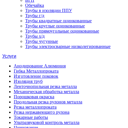
ВГП
Обечайка
Трубы в изоляции ППУ
Трубы г/д
Трубы квадратные оцинкованные
Трубы круглые оцинкованные
Трубы прямоугольные оцинкованные
Трубы х/д
Трубы чугунные
Трубы электросварные низколегированные
Услуги
Анодирование Алюминия
Гибка Металлопроката
Изготовление поковок
Изоляция труб
Ленточнопильная резка металла
Механическая обработка металла
Порошковая окраска
Продольная резка рулонов металла
Резка металлопроката
Резка нержавеющего рулона
Токарные работы
Ультразвуковой контроль металла
Цинкование