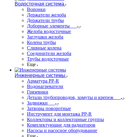
Водосточная система
Воронки
Держатели желоба
Держатели трубы
Доборные элементы
Желоба водосточные
Заглушки желоба
Колена трубы
Сливные колена
Соединители желоба
Трубы водосточные
Еще
Инженерные системы
Арматура PP-R
Водонагреватели
Грязевики
Детали трубопроводов, хомуты и крепеж
Задвижки
Затворы поворотные
Инструмент для монтажа PP-R
Коллекторы и коллекторные группы
Комплектующие для радиаторов
Насосы и насосное оборудование
Еще