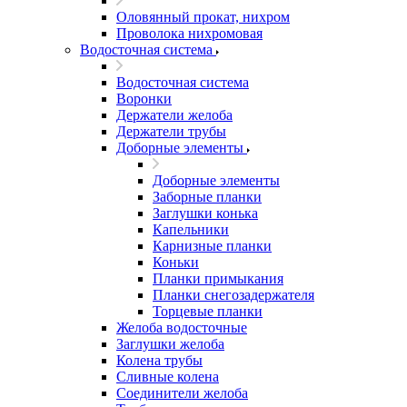
Оловянный прокат, нихром
Проволока нихромовая
Водосточная система
Водосточная система
Воронки
Держатели желоба
Держатели трубы
Доборные элементы
Доборные элементы
Заборные планки
Заглушки конька
Капельники
Карнизные планки
Коньки
Планки примыкания
Планки снегозадержателя
Торцевые планки
Желоба водосточные
Заглушки желоба
Колена трубы
Сливные колена
Соединители желоба