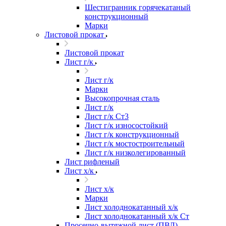
Шестигранник горячекатаный
конструкционный
Марки
Листовой прокат
Листовой прокат
Лист г/к
Лист г/к
Марки
Высокопрочная сталь
Лист г/к
Лист г/к Ст3
Лист г/к износостойкий
Лист г/к конструкционный
Лист г/к мостостроительный
Лист г/к низколегированный
Лист рифленый
Лист х/к
Лист х/к
Марки
Лист холоднокатанный х/к
Лист холоднокатанный х/к Ст
Просечно-вытяжной лист (ПВЛ)