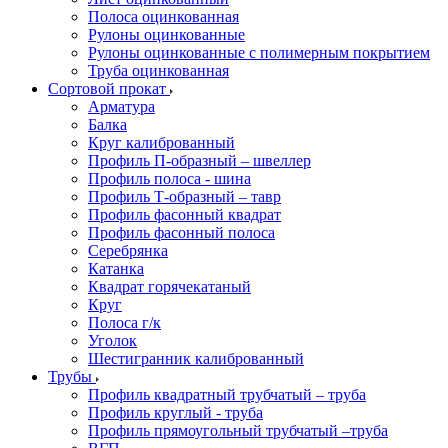
Полоса оцинкованная
Рулоны оцинкованные
Рулоны оцинкованные с полимерным покрытием
Труба оцинкованная
Сортовой прокат
Арматура
Балка
Круг калиброванный
Профиль П-образный – швеллер
Профиль полоса - шина
Профиль Т-образный – тавр
Профиль фасонный квадрат
Профиль фасонный полоса
Серебрянка
Катанка
Квадрат горячекатаный
Круг
Полоса г/к
Уголок
Шестигранник калиброванный
Трубы
Профиль квадратный трубчатый – труба
Профиль круглый - труба
Профиль прямоугольный трубчатый –труба