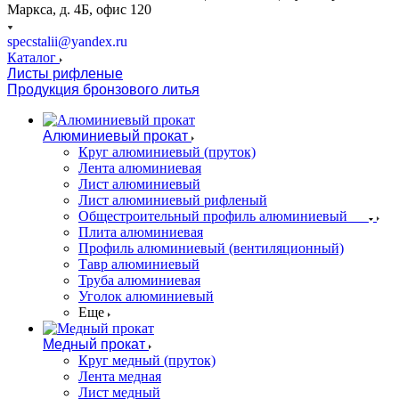
Маркса, д. 4Б, офис 120
specstalii@yandex.ru
Каталог
Листы рифленые
Продукция бронзового литья
Алюминиевый прокат
Круг алюминиевый (пруток)
Лента алюминиевая
Лист алюминиевый
Лист алюминиевый рифленый
Общестроительный профиль алюминиевый
Плита алюминиевая
Профиль алюминиевый (вентиляционный)
Тавр алюминиевый
Труба алюминиевая
Уголок алюминиевый
Еще
Медный прокат
Круг медный (пруток)
Лента медная
Лист медный