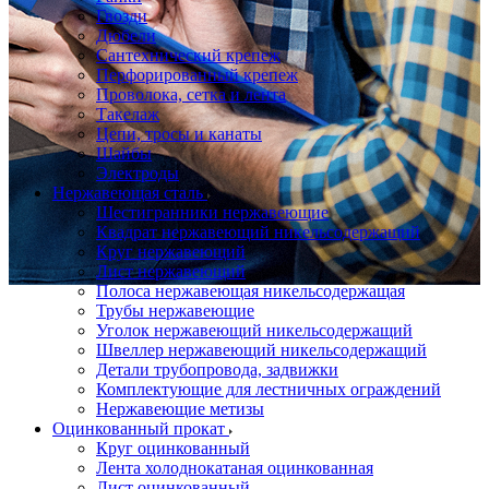
Гвозди
Дюбели
Сантехнический крепеж
Перфорированный крепеж
Проволока, сетка и лента
Такелаж
Цепи, тросы и канаты
Шайбы
Электроды
Нержавеющая сталь
Шестигранники нержавеющие
Квадрат нержавеющий никельсодержащий
Круг нержавеющий
Лист нержавеющий
Полоса нержавеющая никельсодержащая
Трубы нержавеющие
Уголок нержавеющий никельсодержащий
Швеллер нержавеющий никельсодержащий
Детали трубопровода, задвижки
Комплектующие для лестничных ограждений
Нержавеющие метизы
Оцинкованный прокат
Круг оцинкованный
Лента холоднокатаная оцинкованная
Лист оцинкованный