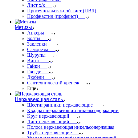
Лист х/к
Просечно-вытяжной лист (ПВЛ)
Профнастил (профлист)
Метизы
Анкеры
Болты
Заклепки
Саморезы
Шурупы
Винты
Гайки
Гвозди
Дюбели
Сантехнический крепеж
Еще
Нержавеющая сталь
Шестигранники нержавеющие
Квадрат нержавеющий никельсодержащий
Круг нержавеющий
Лист нержавеющий
Полоса нержавеющая никельсодержащая
Трубы нержавеющие