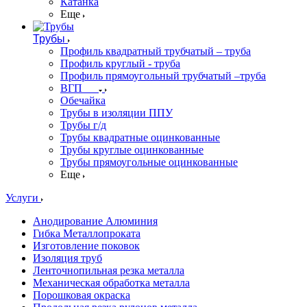
Катанка
Еще
Трубы
Профиль квадратный трубчатый – труба
Профиль круглый - труба
Профиль прямоугольный трубчатый –труба
ВГП
Обечайка
Трубы в изоляции ППУ
Трубы г/д
Трубы квадратные оцинкованные
Трубы круглые оцинкованные
Трубы прямоугольные оцинкованные
Еще
Услуги
Анодирование Алюминия
Гибка Металлопроката
Изготовление поковок
Изоляция труб
Ленточнопильная резка металла
Механическая обработка металла
Порошковая окраска