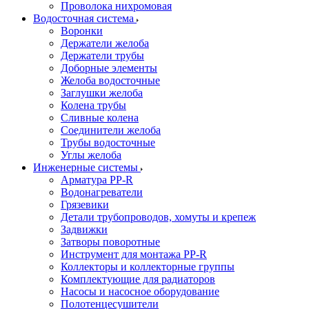
Проволока нихромовая
Водосточная система
Воронки
Держатели желоба
Держатели трубы
Доборные элементы
Желоба водосточные
Заглушки желоба
Колена трубы
Сливные колена
Соединители желоба
Трубы водосточные
Углы желоба
Инженерные системы
Арматура PP-R
Водонагреватели
Грязевики
Детали трубопроводов, хомуты и крепеж
Задвижки
Затворы поворотные
Инструмент для монтажа PP-R
Коллекторы и коллекторные группы
Комплектующие для радиаторов
Насосы и насосное оборудование
Полотенцесушители