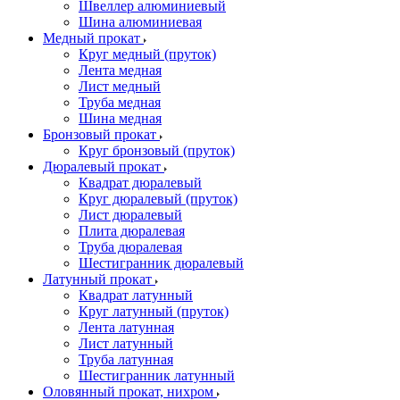
Швеллер алюминиевый
Шина алюминиевая
Медный прокат
Круг медный (пруток)
Лента медная
Лист медный
Труба медная
Шина медная
Бронзовый прокат
Круг бронзовый (пруток)
Дюралевый прокат
Квадрат дюралевый
Круг дюралевый (пруток)
Лист дюралевый
Плита дюралевая
Труба дюралевая
Шестигранник дюралевый
Латунный прокат
Квадрат латунный
Круг латунный (пруток)
Лента латунная
Лист латунный
Труба латунная
Шестигранник латунный
Оловянный прокат, нихром