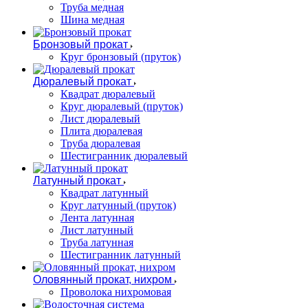
Труба медная
Шина медная
Бронзовый прокат
Круг бронзовый (пруток)
Дюралевый прокат
Квадрат дюралевый
Круг дюралевый (пруток)
Лист дюралевый
Плита дюралевая
Труба дюралевая
Шестигранник дюралевый
Латунный прокат
Квадрат латунный
Круг латунный (пруток)
Лента латунная
Лист латунный
Труба латунная
Шестигранник латунный
Оловянный прокат, нихром
Проволока нихромовая