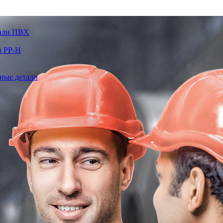
тали ПВХ
и PP-H
ные детали