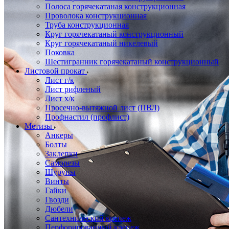
Полоса горячекатаная конструкционная
Проволока конструкционная
Труба конструкционная
Круг горячекатаный конструкционный
Круг горячекатаный никелевый
Поковка
Шестигранник горячекатаный конструкционный
Листовой прокат
Лист г/к
Лист рифленый
Лист х/к
Просечно-вытяжной лист (ПВЛ)
Профнастил (профлист)
Метизы
Анкеры
Болты
Заклепки
Саморезы
Шурупы
Винты
Гайки
Гвозди
Дюбели
Сантехнический крепеж
Перфорированный крепеж