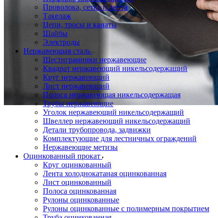
Проволока, сетка и лента
Такелаж
Цепи, тросы и канаты
Шайбы
Электроды
Нержавеющая сталь
Шестигранники нержавеющие
Квадрат нержавеющий никельсодержащий
Круг нержавеющий
Лист нержавеющий
Полоса нержавеющая никельсодержащая
Трубы нержавеющие
Уголок нержавеющий никельсодержащий
Швеллер нержавеющий никельсодержащий
Детали трубопровода, задвижки
Комплектующие для лестничных ограждений
Нержавеющие метизы
Оцинкованный прокат
Круг оцинкованный
Лента холоднокатаная оцинкованная
Лист оцинкованный
Полоса оцинкованная
Рулоны оцинкованные
Рулоны оцинкованные с полимерным покрытием
Труба оцинкованная