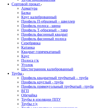
Сортовой прокат
Арматура
Балка
Круг калиброванный
Профиль П-образный – швеллер
Профиль полоса - шина
Профиль Т-образный – тавр
Профиль фасонный квадрат
Профиль фасонный полоса
Серебрянка
Катанка
Квадрат горячекатаный
Круг
Полоса г/к
Уголок
Шестигранник калиброванный
Трубы
Профиль квадратный трубчатый – труба
Профиль круглый - труба
Профиль прямоугольный трубчатый –труба
ВГП
Обечайка
Трубы в изоляции ППУ
Трубы г/д