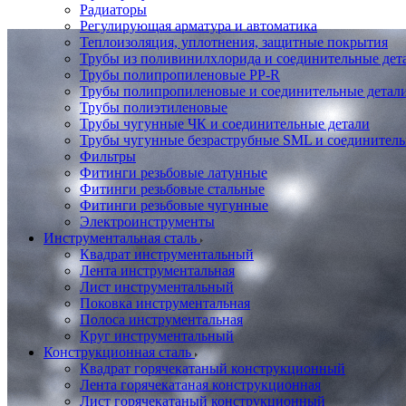
Радиаторы
Регулирующая арматура и автоматика
Теплоизоляция, уплотнения, защитные покрытия
Трубы из поливинилхлорида и соединительные де
Трубы полипропиленовые PP-R
Трубы полипропиленовые и соединительные детал
Трубы полиэтиленовые
Трубы чугунные ЧК и соединительные детали
Трубы чугунные безраструбные SML и соединитель
Фильтры
Фитинги резьбовые латунные
Фитинги резьбовые стальные
Фитинги резьбовые чугунные
Электроинструменты
Инструментальная сталь
Квадрат инструментальный
Лента инструментальная
Лист инструментальный
Поковка инструментальная
Полоса инструментальная
Круг инструментальный
Конструкционная сталь
Квадрат горячекатаный конструкционный
Лента горячекатаная конструкционная
Лист горячекатаный конструкционный