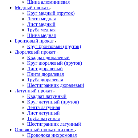
Шина алюминиевая
Медный прокат
Круг медный (пруток)
Лента медная
Лист медный
Труба медная
Шина медная
Бронзовый прокат
Круг бронзовый (пруток)
Дюралевый прокат
Квадрат дюралевый
Круг дюралевый (пруток)
Лист дюралевый
Плита дюралевая
Труба дюралевая
Шестигранник дюралевый
Латунный прокат
Квадрат латунный
Круг латунный (пруток)
Лента латунная
Лист латунный
Труба латунная
Шестигранник латунный
Оловянный прокат, нихром
Проволока нихромовая