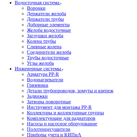
Водосточная система
Воронки
Держатели желоба
Держатели трубы
Доборные элементы
Желоба водосточные
Заглушки желоба
Колена трубы
Сливные колена
Соединители желоба
Трубы водосточные
Углы желоба
Инженерные системы
Арматура PP-R
Водонагреватели
Грязевики
Детали трубопроводов, хомуты и крепеж
Задвижки
Затворы поворотные
Инструмент для монтажа PP-R
Коллекторы и коллекторные группы
Комплектующие для радиаторов
Насосы и насосное оборудование
Полотенцесушители
Приборы учета и КИПиА