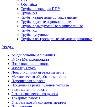
ВГП
Обечайка
Трубы в изоляции ППУ
Трубы г/д
Трубы квадратные оцинкованные
Трубы круглые оцинкованные
Трубы прямоугольные оцинкованные
Трубы х/д
Трубы чугунные
Трубы электросварные низколегированные
Услуги
Анодирование Алюминия
Гибка Металлопроката
Изготовление поковок
Изоляция труб
Ленточнопильная резка металла
Механическая обработка металла
Порошковая окраска
Продольная резка рулонов металла
Резка металлопроката
Резка нержавеющего рулона
Токарные работы
Ультразвуковой контроль металла
Цинкование