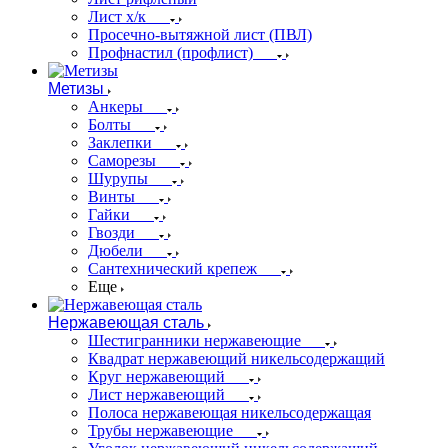
Лист х/к
Просечно-вытяжной лист (ПВЛ)
Профнастил (профлист)
Метизы
Анкеры
Болты
Заклепки
Саморезы
Шурупы
Винты
Гайки
Гвозди
Дюбели
Сантехнический крепеж
Еще
Нержавеющая сталь
Шестигранники нержавеющие
Квадрат нержавеющий никельсодержащий
Круг нержавеющий
Лист нержавеющий
Полоса нержавеющая никельсодержащая
Трубы нержавеющие