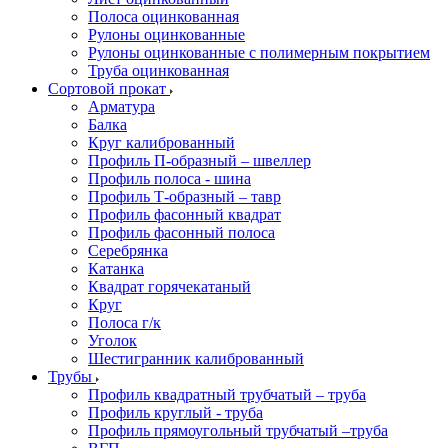
Полоса оцинкованная
Рулоны оцинкованные
Рулоны оцинкованные с полимерным покрытием
Труба оцинкованная
Сортовой прокат
Арматура
Балка
Круг калиброванный
Профиль П-образный – швеллер
Профиль полоса - шина
Профиль Т-образный – тавр
Профиль фасонный квадрат
Профиль фасонный полоса
Серебрянка
Катанка
Квадрат горячекатаный
Круг
Полоса г/к
Уголок
Шестигранник калиброванный
Трубы
Профиль квадратный трубчатый – труба
Профиль круглый - труба
Профиль прямоугольный трубчатый –труба