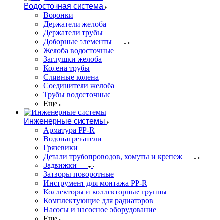
Водосточная система
Воронки
Держатели желоба
Держатели трубы
Доборные элементы
Желоба водосточные
Заглушки желоба
Колена трубы
Сливные колена
Соединители желоба
Трубы водосточные
Еще
Инженерные системы
Арматура PP-R
Водонагреватели
Грязевики
Детали трубопроводов, хомуты и крепеж
Задвижки
Затворы поворотные
Инструмент для монтажа PP-R
Коллекторы и коллекторные группы
Комплектующие для радиаторов
Насосы и насосное оборудование
Еще