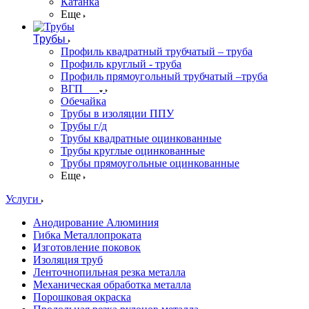
Катанка
Еще
Трубы
Профиль квадратный трубчатый – труба
Профиль круглый - труба
Профиль прямоугольный трубчатый –труба
ВГП
Обечайка
Трубы в изоляции ППУ
Трубы г/д
Трубы квадратные оцинкованные
Трубы круглые оцинкованные
Трубы прямоугольные оцинкованные
Еще
Услуги
Анодирование Алюминия
Гибка Металлопроката
Изготовление поковок
Изоляция труб
Ленточнопильная резка металла
Механическая обработка металла
Порошковая окраска