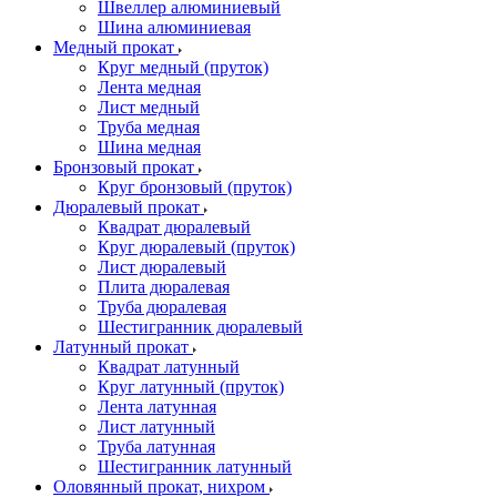
Швеллер алюминиевый
Шина алюминиевая
Медный прокат
Круг медный (пруток)
Лента медная
Лист медный
Труба медная
Шина медная
Бронзовый прокат
Круг бронзовый (пруток)
Дюралевый прокат
Квадрат дюралевый
Круг дюралевый (пруток)
Лист дюралевый
Плита дюралевая
Труба дюралевая
Шестигранник дюралевый
Латунный прокат
Квадрат латунный
Круг латунный (пруток)
Лента латунная
Лист латунный
Труба латунная
Шестигранник латунный
Оловянный прокат, нихром