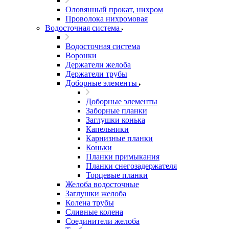
Оловянный прокат, нихром
Проволока нихромовая
Водосточная система
Водосточная система
Воронки
Держатели желоба
Держатели трубы
Доборные элементы
Доборные элементы
Заборные планки
Заглушки конька
Капельники
Карнизные планки
Коньки
Планки примыкания
Планки снегозадержателя
Торцевые планки
Желоба водосточные
Заглушки желоба
Колена трубы
Сливные колена
Соединители желоба