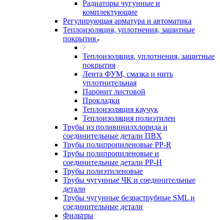
Радиаторы чугунные и
комплектующие
Регулирующая арматура и автоматика
Теплоизоляция, уплотнения, защитные
покрытия
Теплоизоляция, уплотнения, защитные
покрытия
Лента ФУМ, смазка и нить
уплотнительная
Паронит листовой
Прокладки
Теплоизоляция каучук
Теплоизоляция полиэтилен
Трубы из поливинилхлорида и
соединительные детали ПВХ
Трубы полипропиленовые PP-R
Трубы полипропиленовые и
соединительные детали PP-H
Трубы полиэтиленовые
Трубы чугунные ЧК и соединительные
детали
Трубы чугунные безраструбные SML и
соединительные детали
Фильтры