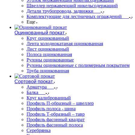
Уголок нержавеющий никельсодержащий
Швеллер нержавеющий никельсодержащий
Детали трубопровода, задвижки
Комплектующие для лестничных ограждений
Еще
Оцинкованный прокат
Круг оцинкованный
Лента холоднокатаная оцинкованная
Лист оцинкованный
Полоса оцинкованная
Рулоны оцинкованные
Рулоны оцинкованные с полимерным покрытием
Труба оцинкованная
Сортовой прокат
Арматура
Балка
Круг калиброванный
Профиль П-образный – швеллер
Профиль полоса - шина
Профиль Т-образный – тавр
Профиль фасонный квадрат
Профиль фасонный полоса
Серебрянка