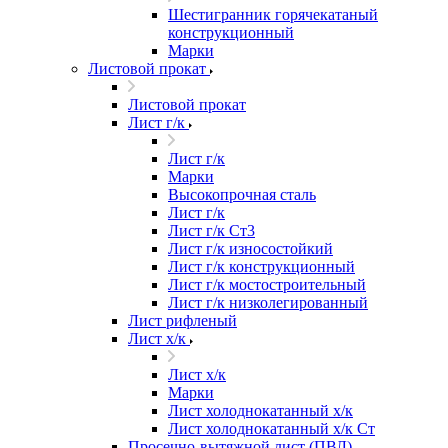
Шестигранник горячекатаный
конструкционный
Марки
Листовой прокат
Листовой прокат
Лист г/к
Лист г/к
Марки
Высокопрочная сталь
Лист г/к
Лист г/к Ст3
Лист г/к износостойкий
Лист г/к конструкционный
Лист г/к мостостроительный
Лист г/к низколегированный
Лист рифленый
Лист х/к
Лист х/к
Марки
Лист холоднокатанный х/к
Лист холоднокатанный х/к Ст
Просечно-вытяжной лист (ПВЛ)