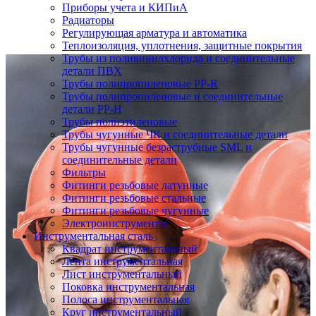
Приборы учета и КИПиА
Радиаторы
Регулирующая арматура и автоматика
Теплоизоляция, уплотнения, защитные покрытия
Трубы из поливинилхлорида и соединительные
детали ПВХ
Трубы полипропиленовые PP-R
Трубы полипропиленовые и соединительные
детали PP-H
Трубы полиэтиленовые
Трубы чугунные ЧК и соединительные детали
Трубы чугунные безраструбные SML и
соединительные детали
Фильтры
Фитинги резьбовые латунные
Фитинги резьбовые стальные
Фитинги резьбовые чугунные
Электроинструменты
Инструментальная сталь
Квадрат инструментальный
Лента инструментальная
Лист инструментальный
Поковка инструментальная
Полоса инструментальная
Круг инструментальный