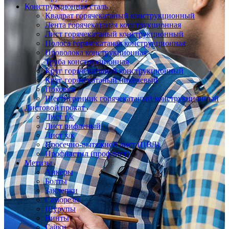
Конструкционная сталь
Квадрат горячекатаный конструкционный
Лента горячекатаная конструкционная
Лист горячекатаный конструкционный
Полоса горячекатаная конструкционная
Проволока конструкционная
Труба конструкционная
Круг горячекатаный конструкционный
Круг горячекатаный никелевый
Поковка
Шестигранник горячекатаный конструкционный
Листовой прокат
Лист г/к
Лист рифленый
Лист х/к
Просечно-вытяжной лист (ПВЛ)
Профнастил (профлист)
Метизы
Анкеры
Болты
Заклепки
Саморезы
Шурупы
Винты
Гайки