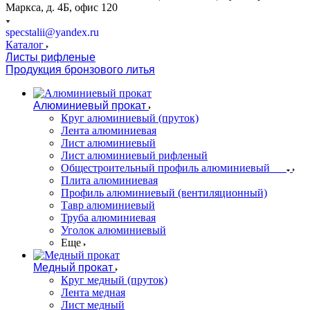
Маркса, д. 4Б, офис 120
specstalii@yandex.ru
Каталог
Листы рифленые
Продукция бронзового литья
Алюминиевый прокат
Круг алюминиевый (пруток)
Лента алюминиевая
Лист алюминиевый
Лист алюминиевый рифленый
Общестроительный профиль алюминиевый
Плита алюминиевая
Профиль алюминиевый (вентиляционный)
Тавр алюминиевый
Труба алюминиевая
Уголок алюминиевый
Еще
Медный прокат
Круг медный (пруток)
Лента медная
Лист медный