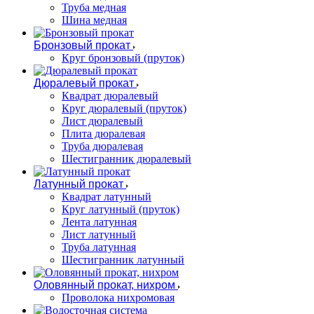
Труба медная
Шина медная
Бронзовый прокат
Круг бронзовый (пруток)
Дюралевый прокат
Квадрат дюралевый
Круг дюралевый (пруток)
Лист дюралевый
Плита дюралевая
Труба дюралевая
Шестигранник дюралевый
Латунный прокат
Квадрат латунный
Круг латунный (пруток)
Лента латунная
Лист латунный
Труба латунная
Шестигранник латунный
Оловянный прокат, нихром
Проволока нихромовая