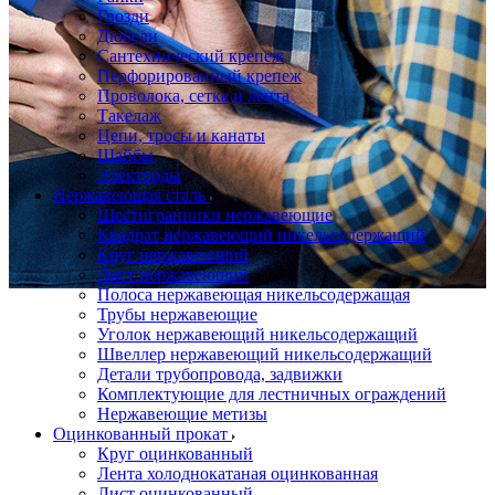
Гвозди
Дюбели
Сантехнический крепеж
Перфорированный крепеж
Проволока, сетка и лента
Такелаж
Цепи, тросы и канаты
Шайбы
Электроды
Нержавеющая сталь
Шестигранники нержавеющие
Квадрат нержавеющий никельсодержащий
Круг нержавеющий
Лист нержавеющий
Полоса нержавеющая никельсодержащая
Трубы нержавеющие
Уголок нержавеющий никельсодержащий
Швеллер нержавеющий никельсодержащий
Детали трубопровода, задвижки
Комплектующие для лестничных ограждений
Нержавеющие метизы
Оцинкованный прокат
Круг оцинкованный
Лента холоднокатаная оцинкованная
Лист оцинкованный