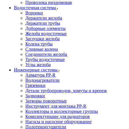
Проволока нихромовая
Водосточная система
Воронки
Держатели желоба
Держатели трубы
Доборные элементы
Желоба водосточные
Заглушки желоба
Колена трубы
Сливные колена
Соединители желоба
Трубы водосточные
Углы желоба
Инженерные системы
Арматура PP-R
Водонагреватели
Грязевики
Детали трубопроводов, хомуты и крепеж
Задвижки
Затворы поворотные
Инструмент для монтажа PP-R
Коллекторы и коллекторные группы
Комплектующие для радиаторов
Насосы и насосное оборудование
Полотенцесушители