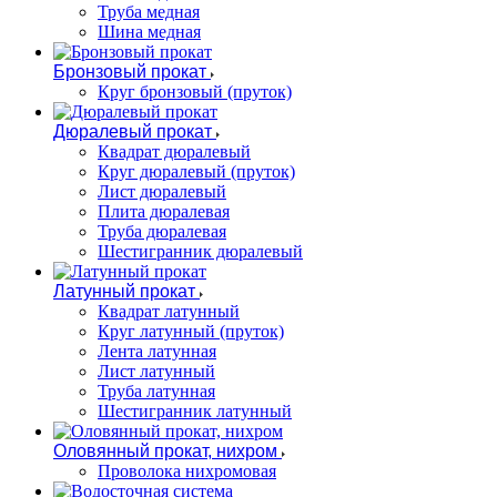
Труба медная
Шина медная
Бронзовый прокат
Круг бронзовый (пруток)
Дюралевый прокат
Квадрат дюралевый
Круг дюралевый (пруток)
Лист дюралевый
Плита дюралевая
Труба дюралевая
Шестигранник дюралевый
Латунный прокат
Квадрат латунный
Круг латунный (пруток)
Лента латунная
Лист латунный
Труба латунная
Шестигранник латунный
Оловянный прокат, нихром
Проволока нихромовая