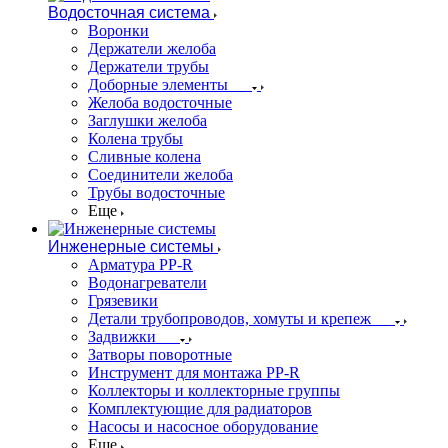
Водосточная система
Воронки
Держатели желоба
Держатели трубы
Доборные элементы
Желоба водосточные
Заглушки желоба
Колена трубы
Сливные колена
Соединители желоба
Трубы водосточные
Еще
Инженерные системы
Арматура PP-R
Водонагреватели
Грязевики
Детали трубопроводов, хомуты и крепеж
Задвижки
Затворы поворотные
Инструмент для монтажа PP-R
Коллекторы и коллекторные группы
Комплектующие для радиаторов
Насосы и насосное оборудование
Еще