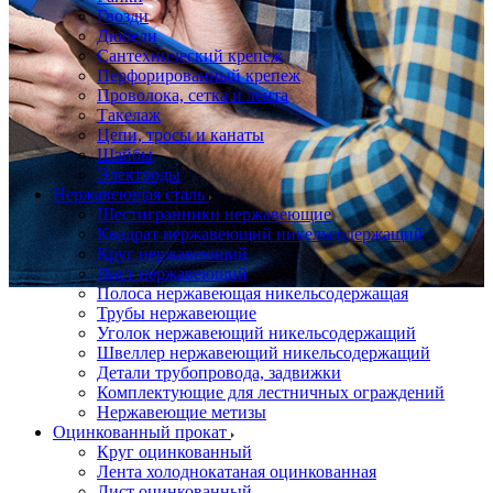
Гвозди
Дюбели
Сантехнический крепеж
Перфорированный крепеж
Проволока, сетка и лента
Такелаж
Цепи, тросы и канаты
Шайбы
Электроды
Нержавеющая сталь
Шестигранники нержавеющие
Квадрат нержавеющий никельсодержащий
Круг нержавеющий
Лист нержавеющий
Полоса нержавеющая никельсодержащая
Трубы нержавеющие
Уголок нержавеющий никельсодержащий
Швеллер нержавеющий никельсодержащий
Детали трубопровода, задвижки
Комплектующие для лестничных ограждений
Нержавеющие метизы
Оцинкованный прокат
Круг оцинкованный
Лента холоднокатаная оцинкованная
Лист оцинкованный