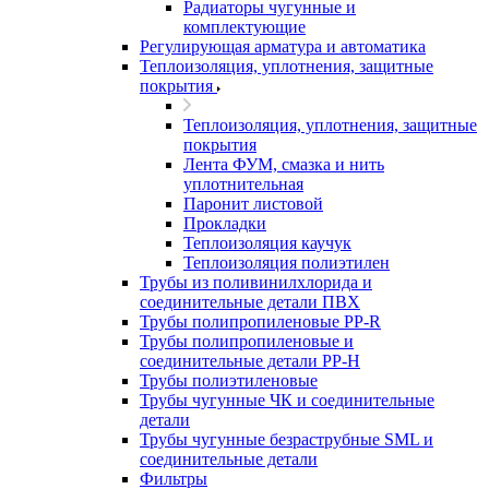
Радиаторы чугунные и
комплектующие
Регулирующая арматура и автоматика
Теплоизоляция, уплотнения, защитные
покрытия
Теплоизоляция, уплотнения, защитные
покрытия
Лента ФУМ, смазка и нить
уплотнительная
Паронит листовой
Прокладки
Теплоизоляция каучук
Теплоизоляция полиэтилен
Трубы из поливинилхлорида и
соединительные детали ПВХ
Трубы полипропиленовые PP-R
Трубы полипропиленовые и
соединительные детали PP-H
Трубы полиэтиленовые
Трубы чугунные ЧК и соединительные
детали
Трубы чугунные безраструбные SML и
соединительные детали
Фильтры