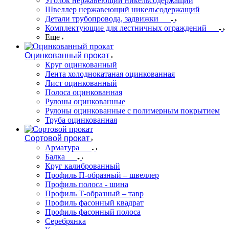
Уголок нержавеющий никельсодержащий
Швеллер нержавеющий никельсодержащий
Детали трубопровода, задвижки
Комплектующие для лестничных ограждений
Еще
Оцинкованный прокат
Круг оцинкованный
Лента холоднокатаная оцинкованная
Лист оцинкованный
Полоса оцинкованная
Рулоны оцинкованные
Рулоны оцинкованные с полимерным покрытием
Труба оцинкованная
Сортовой прокат
Арматура
Балка
Круг калиброванный
Профиль П-образный – швеллер
Профиль полоса - шина
Профиль Т-образный – тавр
Профиль фасонный квадрат
Профиль фасонный полоса
Серебрянка