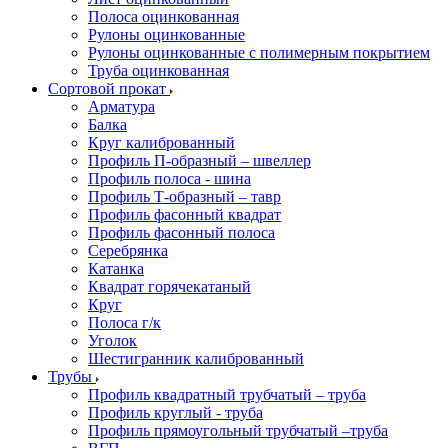
Полоса оцинкованная
Рулоны оцинкованные
Рулоны оцинкованные с полимерным покрытием
Труба оцинкованная
Сортовой прокат
Арматура
Балка
Круг калиброванный
Профиль П-образный – швеллер
Профиль полоса - шина
Профиль Т-образный – тавр
Профиль фасонный квадрат
Профиль фасонный полоса
Серебрянка
Катанка
Квадрат горячекатаный
Круг
Полоса г/к
Уголок
Шестигранник калиброванный
Трубы
Профиль квадратный трубчатый – труба
Профиль круглый - труба
Профиль прямоугольный трубчатый –труба