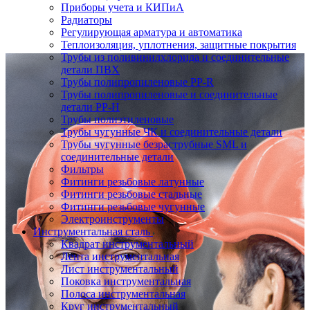
Приборы учета и КИПиА
Радиаторы
Регулирующая арматура и автоматика
Теплоизоляция, уплотнения, защитные покрытия
Трубы из поливинилхлорида и соединительные
детали ПВХ
Трубы полипропиленовые PP-R
Трубы полипропиленовые и соединительные
детали PP-H
Трубы полиэтиленовые
Трубы чугунные ЧК и соединительные детали
Трубы чугунные безраструбные SML и
соединительные детали
Фильтры
Фитинги резьбовые латунные
Фитинги резьбовые стальные
Фитинги резьбовые чугунные
Электроинструменты
Инструментальная сталь
Квадрат инструментальный
Лента инструментальная
Лист инструментальный
Поковка инструментальная
Полоса инструментальная
Круг инструментальный