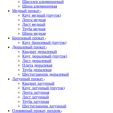
Швеллер алюминиевый
Шина алюминиевая
Медный прокат
Круг медный (пруток)
Лента медная
Лист медный
Труба медная
Шина медная
Бронзовый прокат
Круг бронзовый (пруток)
Дюралевый прокат
Квадрат дюралевый
Круг дюралевый (пруток)
Лист дюралевый
Плита дюралевая
Труба дюралевая
Шестигранник дюралевый
Латунный прокат
Квадрат латунный
Круг латунный (пруток)
Лента латунная
Лист латунный
Труба латунная
Шестигранник латунный
Оловянный прокат, нихром