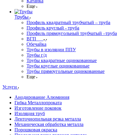
Катанка
Еще
Трубы
Профиль квадратный трубчатый – труба
Профиль круглый - труба
Профиль прямоугольный трубчатый –труба
ВГП
Обечайка
Трубы в изоляции ППУ
Трубы г/д
Трубы квадратные оцинкованные
Трубы круглые оцинкованные
Трубы прямоугольные оцинкованные
Еще
Услуги
Анодирование Алюминия
Гибка Металлопроката
Изготовление поковок
Изоляция труб
Ленточнопильная резка металла
Механическая обработка металла
Порошковая окраска