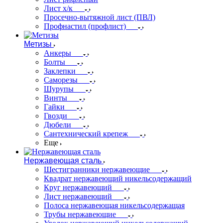
Лист х/к
Просечно-вытяжной лист (ПВЛ)
Профнастил (профлист)
Метизы
Анкеры
Болты
Заклепки
Саморезы
Шурупы
Винты
Гайки
Гвозди
Дюбели
Сантехнический крепеж
Еще
Нержавеющая сталь
Шестигранники нержавеющие
Квадрат нержавеющий никельсодержащий
Круг нержавеющий
Лист нержавеющий
Полоса нержавеющая никельсодержащая
Трубы нержавеющие