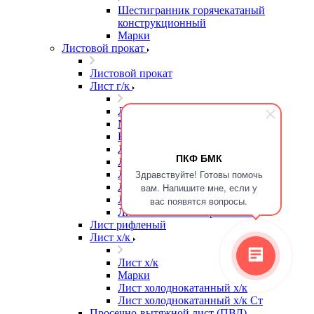
Шестигранник горячекатаный
конструкционный
Марки
Листовой прокат
Листовой прокат
Лист г/к
Лист г/к
Марки
Высокопрочная сталь
Лист г/к
ПКФ БМК
Лист г/к Ст3
Здравствуйте! Готовы помочь
Лист г/к износостойкий
Лист г/к конструкционный
вам. Напишите мне, если у
Лист г/к мостостроительный
вас появятся вопросы.
Лист г/к низколегированный
Лист рифленый
Лист х/к
Лист х/к
Марки
Лист холоднокатанный х/к
Лист холоднокатанный х/к Ст
Просечно-вытяжной лист (ПВЛ)