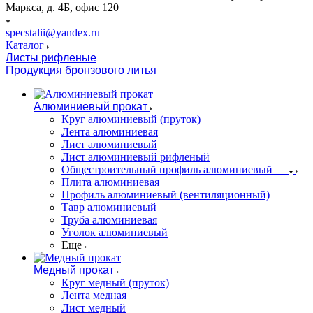
Маркса, д. 4Б, офис 120
specstalii@yandex.ru
Каталог
Листы рифленые
Продукция бронзового литья
Алюминиевый прокат
Круг алюминиевый (пруток)
Лента алюминиевая
Лист алюминиевый
Лист алюминиевый рифленый
Общестроительный профиль алюминиевый
Плита алюминиевая
Профиль алюминиевый (вентиляционный)
Тавр алюминиевый
Труба алюминиевая
Уголок алюминиевый
Еще
Медный прокат
Круг медный (пруток)
Лента медная
Лист медный