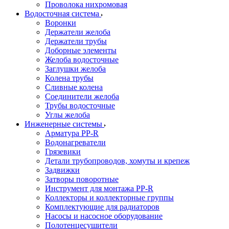
Проволока нихромовая
Водосточная система
Воронки
Держатели желоба
Держатели трубы
Доборные элементы
Желоба водосточные
Заглушки желоба
Колена трубы
Сливные колена
Соединители желоба
Трубы водосточные
Углы желоба
Инженерные системы
Арматура PP-R
Водонагреватели
Грязевики
Детали трубопроводов, хомуты и крепеж
Задвижки
Затворы поворотные
Инструмент для монтажа PP-R
Коллекторы и коллекторные группы
Комплектующие для радиаторов
Насосы и насосное оборудование
Полотенцесушители