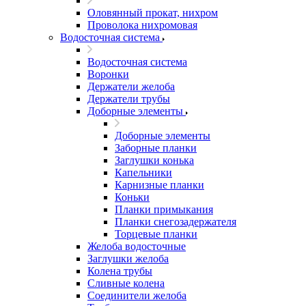
Оловянный прокат, нихром
Проволока нихромовая
Водосточная система
Водосточная система
Воронки
Держатели желоба
Держатели трубы
Доборные элементы
Доборные элементы
Заборные планки
Заглушки конька
Капельники
Карнизные планки
Коньки
Планки примыкания
Планки снегозадержателя
Торцевые планки
Желоба водосточные
Заглушки желоба
Колена трубы
Сливные колена
Соединители желоба