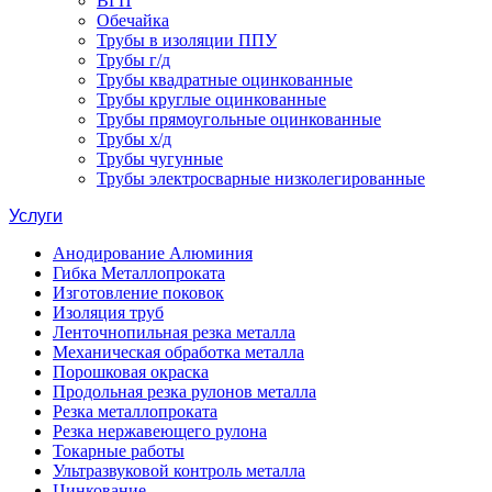
ВГП
Обечайка
Трубы в изоляции ППУ
Трубы г/д
Трубы квадратные оцинкованные
Трубы круглые оцинкованные
Трубы прямоугольные оцинкованные
Трубы х/д
Трубы чугунные
Трубы электросварные низколегированные
Услуги
Анодирование Алюминия
Гибка Металлопроката
Изготовление поковок
Изоляция труб
Ленточнопильная резка металла
Механическая обработка металла
Порошковая окраска
Продольная резка рулонов металла
Резка металлопроката
Резка нержавеющего рулона
Токарные работы
Ультразвуковой контроль металла
Цинкование