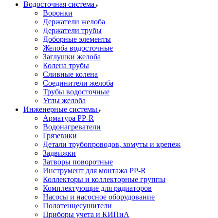
Водосточная система
Воронки
Держатели желоба
Держатели трубы
Доборные элементы
Желоба водосточные
Заглушки желоба
Колена трубы
Сливные колена
Соединители желоба
Трубы водосточные
Углы желоба
Инженерные системы
Арматура PP-R
Водонагреватели
Грязевики
Детали трубопроводов, хомуты и крепеж
Задвижки
Затворы поворотные
Инструмент для монтажа PP-R
Коллекторы и коллекторные группы
Комплектующие для радиаторов
Насосы и насосное оборудование
Полотенцесушители
Приборы учета и КИПиА