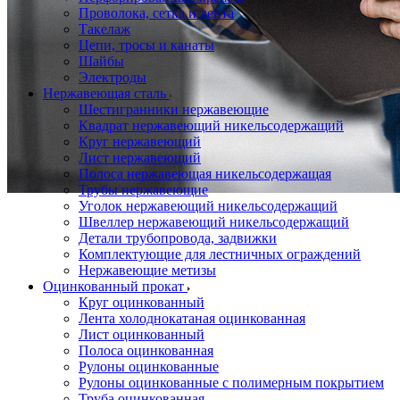
Проволока, сетка и лента
Такелаж
Цепи, тросы и канаты
Шайбы
Электроды
Нержавеющая сталь
Шестигранники нержавеющие
Квадрат нержавеющий никельсодержащий
Круг нержавеющий
Лист нержавеющий
Полоса нержавеющая никельсодержащая
Трубы нержавеющие
Уголок нержавеющий никельсодержащий
Швеллер нержавеющий никельсодержащий
Детали трубопровода, задвижки
Комплектующие для лестничных ограждений
Нержавеющие метизы
Оцинкованный прокат
Круг оцинкованный
Лента холоднокатаная оцинкованная
Лист оцинкованный
Полоса оцинкованная
Рулоны оцинкованные
Рулоны оцинкованные с полимерным покрытием
Труба оцинкованная