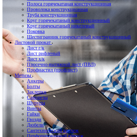
Полоса горячекатаная конструкционная
Проволока конструкционная
Труба конструкционная
Круг горячекатаный конструкционный
Круг горячекатаный никелевый
Поковка
Шестигранник горячекатаный конструкционный
Листовой прокат
Лист г/к
Лист рифленый
Лист х/к
Просечно-вытяжной лист (ПВЛ)
Профнастил (профлист)
Метизы
Анкеры
Болты
Заклепки
Саморезы
Шурупы
Винты
Гайки
Гвозди
Дюбели
Сантехнический крепеж
Перфорированный крепеж