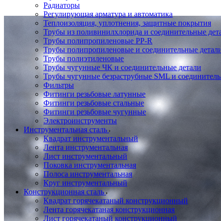
Радиаторы
Регулирующая арматура и автоматика
Теплоизоляция, уплотнения, защитные покрытия
Трубы из поливинилхлорида и соединительные де
Трубы полипропиленовые PP-R
Трубы полипропиленовые и соединительные детал
Трубы полиэтиленовые
Трубы чугунные ЧК и соединительные детали
Трубы чугунные безраструбные SML и соединитель
Фильтры
Фитинги резьбовые латунные
Фитинги резьбовые стальные
Фитинги резьбовые чугунные
Электроинструменты
Инструментальная сталь
Квадрат инструментальный
Лента инструментальная
Лист инструментальный
Поковка инструментальная
Полоса инструментальная
Круг инструментальный
Конструкционная сталь
Квадрат горячекатаный конструкционный
Лента горячекатаная конструкционная
Лист горячекатаный конструкционный