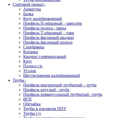
Сортовой прокат
Арматура
Балка
Круг калиброванный
Профиль П-образный – швеллер
Профиль полоса - шина
Профиль Т-образный – тавр
Профиль фасонный квадрат
Профиль фасонный полоса
Серебрянка
Катанка
Квадрат горячекатаный
Круг
Полоса г/к
Уголок
Шестигранник калиброванный
Трубы
Профиль квадратный трубчатый – труба
Профиль круглый - труба
Профиль прямоугольный трубчатый –труба
ВГП
Обечайка
Трубы в изоляции ППУ
Трубы г/д