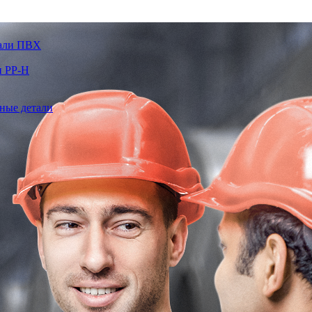
тали ПВХ
и PP-H
ные детали