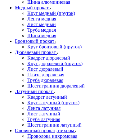
Шина алюминиевая
Медный прокат
Круг медный (пруток)
Лента медная
Лист медный
Труба медная
Шина медная
Бронзовый прокат
Круг бронзовый (пруток)
Дюралевый прокат
Квадрат дюралевый
Круг дюралевый (пруток)
Лист дюралевый
Плита дюралевая
Труба дюралевая
Шестигранник дюралевый
Латунный прокат
Квадрат латунный
Круг латунный (пруток)
Лента латунная
Лист латунный
Труба латунная
Шестигранник латунный
Оловянный прокат, нихром
Проволока нихромовая