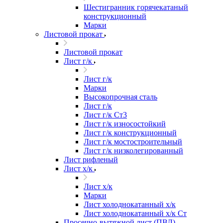
Шестигранник горячекатаный
конструкционный
Марки
Листовой прокат
Листовой прокат
Лист г/к
Лист г/к
Марки
Высокопрочная сталь
Лист г/к
Лист г/к Ст3
Лист г/к износостойкий
Лист г/к конструкционный
Лист г/к мостостроительный
Лист г/к низколегированный
Лист рифленый
Лист х/к
Лист х/к
Марки
Лист холоднокатанный х/к
Лист холоднокатанный х/к Ст
Просечно-вытяжной лист (ПВЛ)