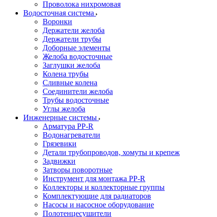
Проволока нихромовая
Водосточная система
Воронки
Держатели желоба
Держатели трубы
Доборные элементы
Желоба водосточные
Заглушки желоба
Колена трубы
Сливные колена
Соединители желоба
Трубы водосточные
Углы желоба
Инженерные системы
Арматура PP-R
Водонагреватели
Грязевики
Детали трубопроводов, хомуты и крепеж
Задвижки
Затворы поворотные
Инструмент для монтажа PP-R
Коллекторы и коллекторные группы
Комплектующие для радиаторов
Насосы и насосное оборудование
Полотенцесушители