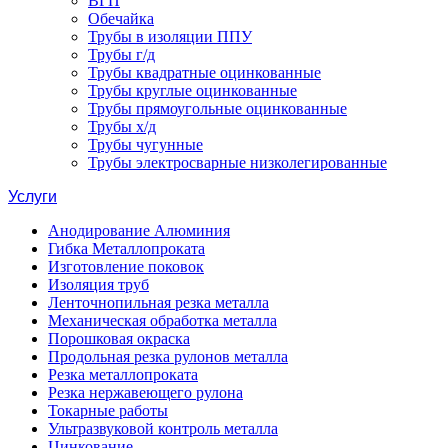
ВГП
Обечайка
Трубы в изоляции ППУ
Трубы г/д
Трубы квадратные оцинкованные
Трубы круглые оцинкованные
Трубы прямоугольные оцинкованные
Трубы х/д
Трубы чугунные
Трубы электросварные низколегированные
Услуги
Анодирование Алюминия
Гибка Металлопроката
Изготовление поковок
Изоляция труб
Ленточнопильная резка металла
Механическая обработка металла
Порошковая окраска
Продольная резка рулонов металла
Резка металлопроката
Резка нержавеющего рулона
Токарные работы
Ультразвуковой контроль металла
Цинкование