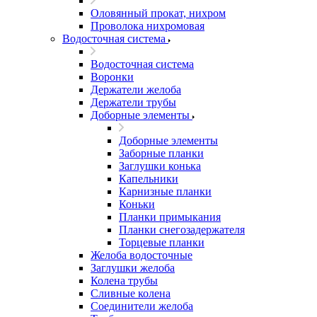
Оловянный прокат, нихром
Проволока нихромовая
Водосточная система
Водосточная система
Воронки
Держатели желоба
Держатели трубы
Доборные элементы
Доборные элементы
Заборные планки
Заглушки конька
Капельники
Карнизные планки
Коньки
Планки примыкания
Планки снегозадержателя
Торцевые планки
Желоба водосточные
Заглушки желоба
Колена трубы
Сливные колена
Соединители желоба