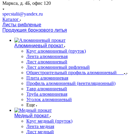
Маркса, д. 4Б, офис 120
specstalii@yandex.ru
Каталог
Листы рифленые
Продукция бронзового литья
Алюминиевый прокат
Круг алюминиевый (пруток)
Лента алюминиевая
Лист алюминиевый
Лист алюминиевый рифленый
Общестроительный профиль алюминиевый
Плита алюминиевая
Профиль алюминиевый (вентиляционный)
Тавр алюминиевый
Труба алюминиевая
Уголок алюминиевый
Еще
Медный прокат
Круг медный (пруток)
Лента медная
Лист медный