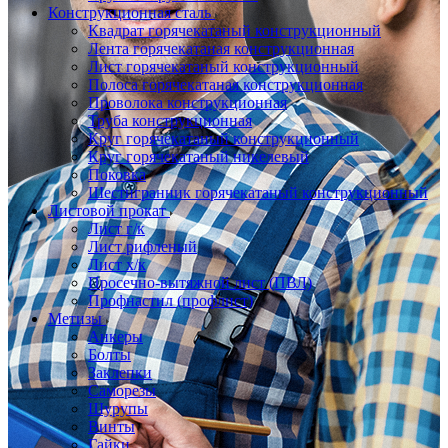
Конструкционная сталь
Квадрат горячекатаный конструкционный
Лента горячекатаная конструкционная
Лист горячекатаный конструкционный
Полоса горячекатаная конструкционная
Проволока конструкционная
Труба конструкционная
Круг горячекатаный конструкционный
Круг горячекатаный никелевый
Поковка
Шестигранник горячекатаный конструкционный
Листовой прокат
Лист г/к
Лист рифленый
Лист х/к
Просечно-вытяжной лист (ПВЛ)
Профнастил (профлист)
Метизы
Анкеры
Болты
Заклепки
Саморезы
Шурупы
Винты
Гайки