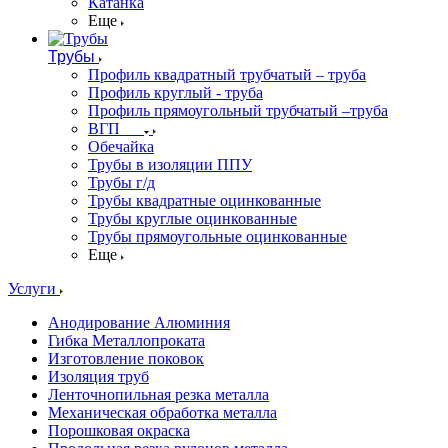
Катанка
Еще
Трубы
Профиль квадратный трубчатый – труба
Профиль круглый - труба
Профиль прямоугольный трубчатый –труба
ВГП
Обечайка
Трубы в изоляции ППУ
Трубы г/д
Трубы квадратные оцинкованные
Трубы круглые оцинкованные
Трубы прямоугольные оцинкованные
Еще
Услуги
Анодирование Алюминия
Гибка Металлопроката
Изготовление поковок
Изоляция труб
Ленточнопильная резка металла
Механическая обработка металла
Порошковая окраска