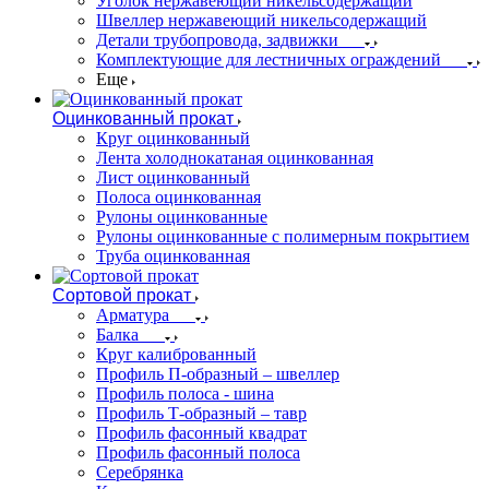
Уголок нержавеющий никельсодержащий
Швеллер нержавеющий никельсодержащий
Детали трубопровода, задвижки
Комплектующие для лестничных ограждений
Еще
Оцинкованный прокат
Круг оцинкованный
Лента холоднокатаная оцинкованная
Лист оцинкованный
Полоса оцинкованная
Рулоны оцинкованные
Рулоны оцинкованные с полимерным покрытием
Труба оцинкованная
Сортовой прокат
Арматура
Балка
Круг калиброванный
Профиль П-образный – швеллер
Профиль полоса - шина
Профиль Т-образный – тавр
Профиль фасонный квадрат
Профиль фасонный полоса
Серебрянка