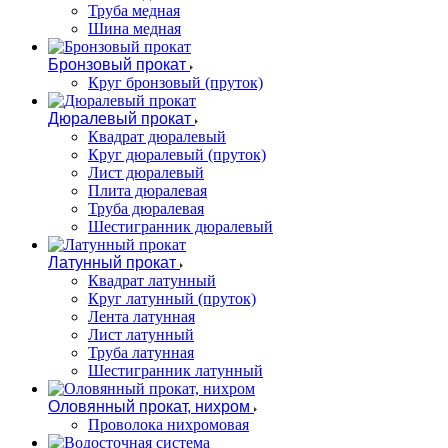
Труба медная
Шина медная
Бронзовый прокат
Круг бронзовый (пруток)
Дюралевый прокат
Квадрат дюралевый
Круг дюралевый (пруток)
Лист дюралевый
Плита дюралевая
Труба дюралевая
Шестигранник дюралевый
Латунный прокат
Квадрат латунный
Круг латунный (пруток)
Лента латунная
Лист латунный
Труба латунная
Шестигранник латунный
Оловянный прокат, нихром
Проволока нихромовая