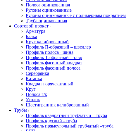
Полоса оцинкованная
Рулоны оцинкованные
Рулоны оцинкованные с полимерным покрытием
Труба оцинкованная
Сортовой прокат
Арматура
Балка
Круг калиброванный
Профиль П-образный – швеллер
Профиль полоса - шина
Профиль Т-образный – тавр
Профиль фасонный квадрат
Профиль фасонный полоса
Серебрянка
Катанка
Квадрат горячекатаный
Круг
Полоса г/к
Уголок
Шестигранник калиброванный
Трубы
Профиль квадратный трубчатый – труба
Профиль круглый - труба
Профиль прямоугольный трубчатый –труба