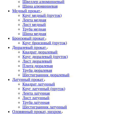
Швеллер алюминиевый
Шина алюминиевая
Медный прокат
Круг медный (пруток)
Лента медная
Лист медный
Труба медная
Шина медная
Бронзовый прокат
Круг бронзовый (пруток)
Дюралевый прокат
Квадрат дюралевый
Круг дюралевый (пруток)
Лист дюралевый
Плита дюралевая
Труба дюралевая
Шестигранник дюралевый
Латунный прокат
Квадрат латунный
Круг латунный (пруток)
Лента латунная
Лист латунный
Труба латунная
Шестигранник латунный
Оловянный прокат, нихром