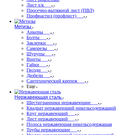
Лист х/к
Просечно-вытяжной лист (ПВЛ)
Профнастил (профлист)
Метизы
Анкеры
Болты
Заклепки
Саморезы
Шурупы
Винты
Гайки
Гвозди
Дюбели
Сантехнический крепеж
Еще
Нержавеющая сталь
Шестигранники нержавеющие
Квадрат нержавеющий никельсодержащий
Круг нержавеющий
Лист нержавеющий
Полоса нержавеющая никельсодержащая
Трубы нержавеющие