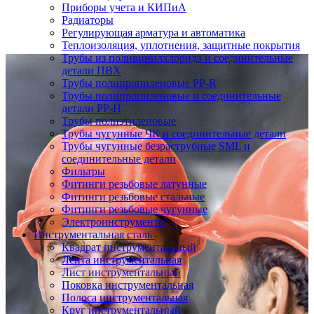
Приборы учета и КИПиА
Радиаторы
Регулирующая арматура и автоматика
Теплоизоляция, уплотнения, защитные покрытия
Трубы из поливинилхлорида и соединительные
детали ПВХ
Трубы полипропиленовые PP-R
Трубы полипропиленовые и соединительные
детали PP-H
Трубы полиэтиленовые
Трубы чугунные ЧК и соединительные детали
Трубы чугунные безраструбные SML и
соединительные детали
Фильтры
Фитинги резьбовые латунные
Фитинги резьбовые стальные
Фитинги резьбовые чугунные
Электроинструменты
Инструментальная сталь
Квадрат инструментальный
Лента инструментальная
Лист инструментальный
Поковка инструментальная
Полоса инструментальная
Круг инструментальный