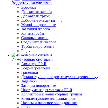
Водосточная система
Воронки
Держатели желоба
Держатели трубы
Доборные элементы
Желоба водосточные
Заглушки желоба
Колена трубы
Сливные колена
Соединители желоба
Трубы водосточные
Еще
Инженерные системы
Арматура PP-R
Водонагреватели
Грязевики
Детали трубопроводов, хомуты и крепеж
Задвижки
Затворы поворотные
Инструмент для монтажа PP-R
Коллекторы и коллекторные группы
Комплектующие для радиаторов
Насосы и насосное оборудование
Еще