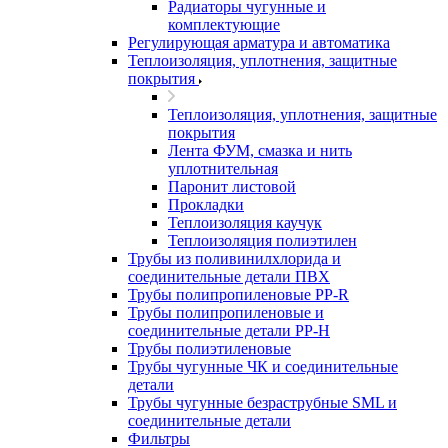
Радиаторы чугунные и
комплектующие
Регулирующая арматура и автоматика
Теплоизоляция, уплотнения, защитные
покрытия
Теплоизоляция, уплотнения, защитные
покрытия
Лента ФУМ, смазка и нить
уплотнительная
Паронит листовой
Прокладки
Теплоизоляция каучук
Теплоизоляция полиэтилен
Трубы из поливинилхлорида и
соединительные детали ПВХ
Трубы полипропиленовые PP-R
Трубы полипропиленовые и
соединительные детали PP-H
Трубы полиэтиленовые
Трубы чугунные ЧК и соединительные
детали
Трубы чугунные безраструбные SML и
соединительные детали
Фильтры