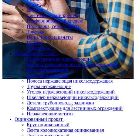
Гвозди
Дюбели
Сантехнический крепеж
Перфорированный крепеж
Проволока, сетка и лента
Такелаж
Цепи, тросы и канаты
Шайбы
Электроды
Нержавеющая сталь
Шестигранники нержавеющие
Квадрат нержавеющий никельсодержащий
Круг нержавеющий
Лист нержавеющий
Полоса нержавеющая никельсодержащая
Трубы нержавеющие
Уголок нержавеющий никельсодержащий
Швеллер нержавеющий никельсодержащий
Детали трубопровода, задвижки
Комплектующие для лестничных ограждений
Нержавеющие метизы
Оцинкованный прокат
Круг оцинкованный
Лента холоднокатаная оцинкованная
Лист оцинкованный