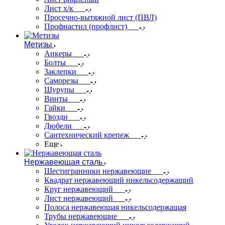
Лист х/к
Просечно-вытяжной лист (ПВЛ)
Профнастил (профлист)
Метизы
Анкеры
Болты
Заклепки
Саморезы
Шурупы
Винты
Гайки
Гвозди
Дюбели
Сантехнический крепеж
Еще
Нержавеющая сталь
Шестигранники нержавеющие
Квадрат нержавеющий никельсодержащий
Круг нержавеющий
Лист нержавеющий
Полоса нержавеющая никельсодержащая
Трубы нержавеющие