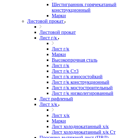
Шестигранник горячекатаный
конструкционный
Марки
Листовой прокат
Листовой прокат
Лист г/к
Лист г/к
Марки
Высокопрочная сталь
Лист г/к
Лист г/к Ст3
Лист г/к износостойкий
Лист г/к конструкционный
Лист г/к мостостроительный
Лист г/к низколегированный
Лист рифленый
Лист х/к
Лист х/к
Марки
Лист холоднокатанный х/к
Лист холоднокатанный х/к Ст
Просечно-вытяжной лист (ПВЛ)