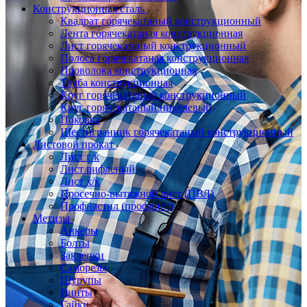
Конструкционная сталь
Квадрат горячекатаный конструкционный
Лента горячекатаная конструкционная
Лист горячекатаный конструкционный
Полоса горячекатаная конструкционная
Проволока конструкционная
Труба конструкционная
Круг горячекатаный конструкционный
Круг горячекатаный никелевый
Поковка
Шестигранник горячекатаный конструкционный
Листовой прокат
Лист г/к
Лист рифленый
Лист х/к
Просечно-вытяжной лист (ПВЛ)
Профнастил (профлист)
Метизы
Анкеры
Болты
Заклепки
Саморезы
Шурупы
Винты
Гайки