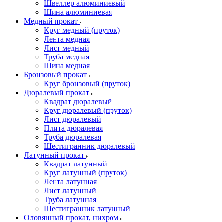
Швеллер алюминиевый
Шина алюминиевая
Медный прокат
Круг медный (пруток)
Лента медная
Лист медный
Труба медная
Шина медная
Бронзовый прокат
Круг бронзовый (пруток)
Дюралевый прокат
Квадрат дюралевый
Круг дюралевый (пруток)
Лист дюралевый
Плита дюралевая
Труба дюралевая
Шестигранник дюралевый
Латунный прокат
Квадрат латунный
Круг латунный (пруток)
Лента латунная
Лист латунный
Труба латунная
Шестигранник латунный
Оловянный прокат, нихром