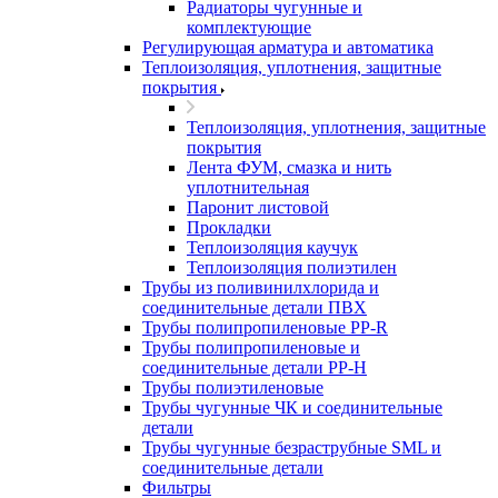
Радиаторы чугунные и
комплектующие
Регулирующая арматура и автоматика
Теплоизоляция, уплотнения, защитные
покрытия
Теплоизоляция, уплотнения, защитные
покрытия
Лента ФУМ, смазка и нить
уплотнительная
Паронит листовой
Прокладки
Теплоизоляция каучук
Теплоизоляция полиэтилен
Трубы из поливинилхлорида и
соединительные детали ПВХ
Трубы полипропиленовые PP-R
Трубы полипропиленовые и
соединительные детали PP-H
Трубы полиэтиленовые
Трубы чугунные ЧК и соединительные
детали
Трубы чугунные безраструбные SML и
соединительные детали
Фильтры