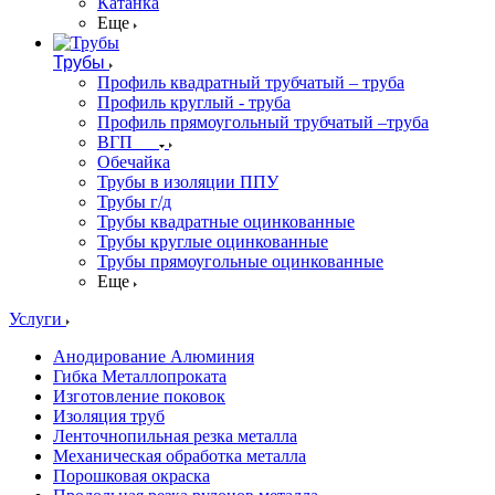
Катанка
Еще
Трубы
Профиль квадратный трубчатый – труба
Профиль круглый - труба
Профиль прямоугольный трубчатый –труба
ВГП
Обечайка
Трубы в изоляции ППУ
Трубы г/д
Трубы квадратные оцинкованные
Трубы круглые оцинкованные
Трубы прямоугольные оцинкованные
Еще
Услуги
Анодирование Алюминия
Гибка Металлопроката
Изготовление поковок
Изоляция труб
Ленточнопильная резка металла
Механическая обработка металла
Порошковая окраска