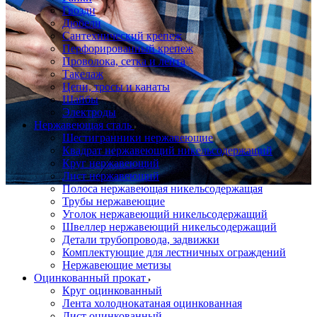
Гвозди
Дюбели
Сантехнический крепеж
Перфорированный крепеж
Проволока, сетка и лента
Такелаж
Цепи, тросы и канаты
Шайбы
Электроды
Нержавеющая сталь
Шестигранники нержавеющие
Квадрат нержавеющий никельсодержащий
Круг нержавеющий
Лист нержавеющий
Полоса нержавеющая никельсодержащая
Трубы нержавеющие
Уголок нержавеющий никельсодержащий
Швеллер нержавеющий никельсодержащий
Детали трубопровода, задвижки
Комплектующие для лестничных ограждений
Нержавеющие метизы
Оцинкованный прокат
Круг оцинкованный
Лента холоднокатаная оцинкованная
Лист оцинкованный