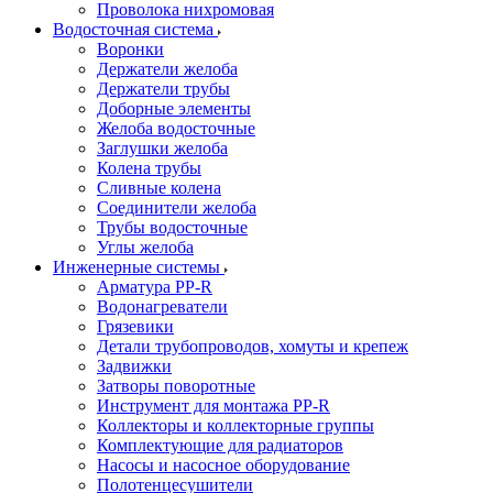
Проволока нихромовая
Водосточная система
Воронки
Держатели желоба
Держатели трубы
Доборные элементы
Желоба водосточные
Заглушки желоба
Колена трубы
Сливные колена
Соединители желоба
Трубы водосточные
Углы желоба
Инженерные системы
Арматура PP-R
Водонагреватели
Грязевики
Детали трубопроводов, хомуты и крепеж
Задвижки
Затворы поворотные
Инструмент для монтажа PP-R
Коллекторы и коллекторные группы
Комплектующие для радиаторов
Насосы и насосное оборудование
Полотенцесушители