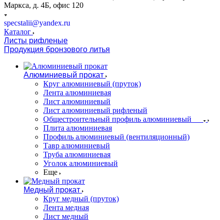
Маркса, д. 4Б, офис 120
specstalii@yandex.ru
Каталог
Листы рифленые
Продукция бронзового литья
Алюминиевый прокат
Круг алюминиевый (пруток)
Лента алюминиевая
Лист алюминиевый
Лист алюминиевый рифленый
Общестроительный профиль алюминиевый
Плита алюминиевая
Профиль алюминиевый (вентиляционный)
Тавр алюминиевый
Труба алюминиевая
Уголок алюминиевый
Еще
Медный прокат
Круг медный (пруток)
Лента медная
Лист медный