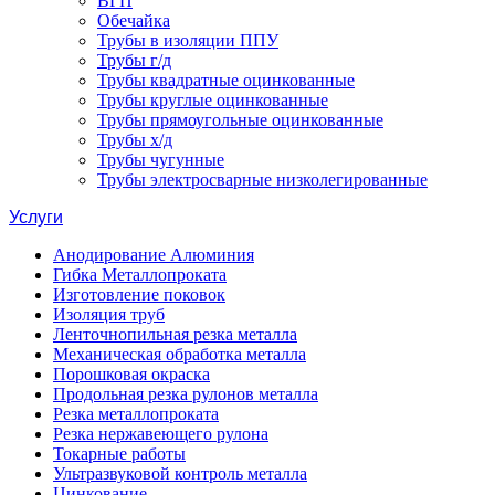
ВГП
Обечайка
Трубы в изоляции ППУ
Трубы г/д
Трубы квадратные оцинкованные
Трубы круглые оцинкованные
Трубы прямоугольные оцинкованные
Трубы х/д
Трубы чугунные
Трубы электросварные низколегированные
Услуги
Анодирование Алюминия
Гибка Металлопроката
Изготовление поковок
Изоляция труб
Ленточнопильная резка металла
Механическая обработка металла
Порошковая окраска
Продольная резка рулонов металла
Резка металлопроката
Резка нержавеющего рулона
Токарные работы
Ультразвуковой контроль металла
Цинкование