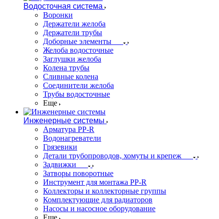
Водосточная система
Воронки
Держатели желоба
Держатели трубы
Доборные элементы
Желоба водосточные
Заглушки желоба
Колена трубы
Сливные колена
Соединители желоба
Трубы водосточные
Еще
Инженерные системы
Арматура PP-R
Водонагреватели
Грязевики
Детали трубопроводов, хомуты и крепеж
Задвижки
Затворы поворотные
Инструмент для монтажа PP-R
Коллекторы и коллекторные группы
Комплектующие для радиаторов
Насосы и насосное оборудование
Еще