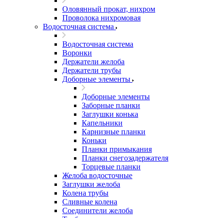
Оловянный прокат, нихром
Проволока нихромовая
Водосточная система
Водосточная система
Воронки
Держатели желоба
Держатели трубы
Доборные элементы
Доборные элементы
Заборные планки
Заглушки конька
Капельники
Карнизные планки
Коньки
Планки примыкания
Планки снегозадержателя
Торцевые планки
Желоба водосточные
Заглушки желоба
Колена трубы
Сливные колена
Соединители желоба