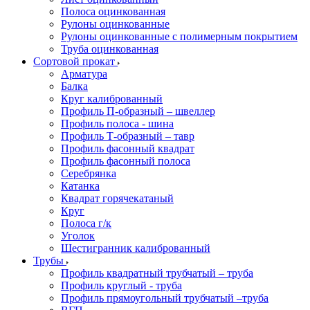
Полоса оцинкованная
Рулоны оцинкованные
Рулоны оцинкованные с полимерным покрытием
Труба оцинкованная
Сортовой прокат
Арматура
Балка
Круг калиброванный
Профиль П-образный – швеллер
Профиль полоса - шина
Профиль Т-образный – тавр
Профиль фасонный квадрат
Профиль фасонный полоса
Серебрянка
Катанка
Квадрат горячекатаный
Круг
Полоса г/к
Уголок
Шестигранник калиброванный
Трубы
Профиль квадратный трубчатый – труба
Профиль круглый - труба
Профиль прямоугольный трубчатый –труба