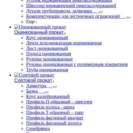
Уголок нержавеющий никельсодержащий
Швеллер нержавеющий никельсодержащий
Детали трубопровода, задвижки
Комплектующие для лестничных ограждений
Еще
Оцинкованный прокат
Круг оцинкованный
Лента холоднокатаная оцинкованная
Лист оцинкованный
Полоса оцинкованная
Рулоны оцинкованные
Рулоны оцинкованные с полимерным покрытием
Труба оцинкованная
Сортовой прокат
Арматура
Балка
Круг калиброванный
Профиль П-образный – швеллер
Профиль полоса - шина
Профиль Т-образный – тавр
Профиль фасонный квадрат
Профиль фасонный полоса
Серебрянка