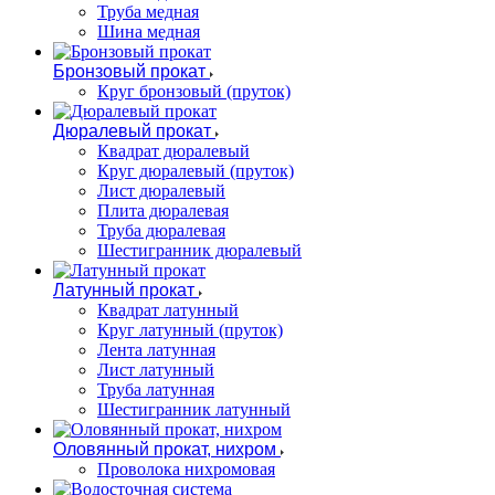
Труба медная
Шина медная
Бронзовый прокат
Круг бронзовый (пруток)
Дюралевый прокат
Квадрат дюралевый
Круг дюралевый (пруток)
Лист дюралевый
Плита дюралевая
Труба дюралевая
Шестигранник дюралевый
Латунный прокат
Квадрат латунный
Круг латунный (пруток)
Лента латунная
Лист латунный
Труба латунная
Шестигранник латунный
Оловянный прокат, нихром
Проволока нихромовая