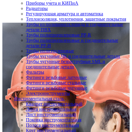
Приборы учета и КИПиА
Радиаторы
Регулирующая арматура и автоматика
Теплоизоляция, уплотнения, защитные покрытия
Трубы из поливинилхлорида и соединительные
детали ПВХ
Трубы полипропиленовые PP-R
Трубы полипропиленовые и соединительные
детали PP-H
Трубы полиэтиленовые
Трубы чугунные ЧК и соединительные детали
Трубы чугунные безраструбные SML и
соединительные детали
Фильтры
Фитинги резьбовые латунные
Фитинги резьбовые стальные
Фитинги резьбовые чугунные
Электроинструменты
Инструментальная сталь
Квадрат инструментальный
Лента инструментальная
Лист инструментальный
Поковка инструментальная
Полоса инструментальная
Круг инструментальный