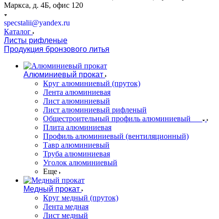
Маркса, д. 4Б, офис 120
specstalii@yandex.ru
Каталог
Листы рифленые
Продукция бронзового литья
Алюминиевый прокат
Круг алюминиевый (пруток)
Лента алюминиевая
Лист алюминиевый
Лист алюминиевый рифленый
Общестроительный профиль алюминиевый
Плита алюминиевая
Профиль алюминиевый (вентиляционный)
Тавр алюминиевый
Труба алюминиевая
Уголок алюминиевый
Еще
Медный прокат
Круг медный (пруток)
Лента медная
Лист медный