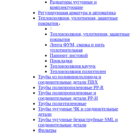
Радиаторы чугунные и
комплектующие
Регулирующая арматура и автоматика
Теплоизоляция, уплотнения, защитные
покрытия
Теплоизоляция, уплотнения, защитные
покрытия
Лента ФУМ, смазка и нить
уплотнительная
Паронит листовой
Прокладки
Теплоизоляция каучук
Теплоизоляция полиэтилен
Трубы из поливинилхлорида и
соединительные детали ПВХ
Трубы полипропиленовые PP-R
Трубы полипропиленовые и
соединительные детали PP-H
Трубы полиэтиленовые
Трубы чугунные ЧК и соединительные
детали
Трубы чугунные безраструбные SML и
соединительные детали
Фильтры