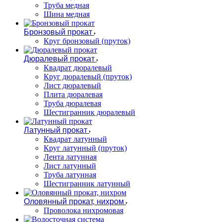
Труба медная
Шина медная
Бронзовый прокат
Круг бронзовый (пруток)
Дюралевый прокат
Квадрат дюралевый
Круг дюралевый (пруток)
Лист дюралевый
Плита дюралевая
Труба дюралевая
Шестигранник дюралевый
Латунный прокат
Квадрат латунный
Круг латунный (пруток)
Лента латунная
Лист латунный
Труба латунная
Шестигранник латунный
Оловянный прокат, нихром
Проволока нихромовая