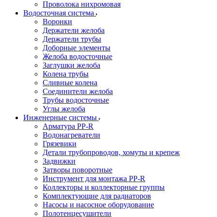
Проволока нихромовая
Водосточная система
Воронки
Держатели желоба
Держатели трубы
Доборные элементы
Желоба водосточные
Заглушки желоба
Колена трубы
Сливные колена
Соединители желоба
Трубы водосточные
Углы желоба
Инженерные системы
Арматура PP-R
Водонагреватели
Грязевики
Детали трубопроводов, хомуты и крепеж
Задвижки
Затворы поворотные
Инструмент для монтажа PP-R
Коллекторы и коллекторные группы
Комплектующие для радиаторов
Насосы и насосное оборудование
Полотенцесушители