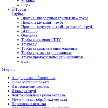
Катанка
Еще
Трубы
Профиль квадратный трубчатый – труба
Профиль круглый - труба
Профиль прямоугольный трубчатый –труба
ВГП
Обечайка
Трубы в изоляции ППУ
Трубы г/д
Трубы квадратные оцинкованные
Трубы круглые оцинкованные
Трубы прямоугольные оцинкованные
Еще
Услуги
Анодирование Алюминия
Гибка Металлопроката
Изготовление поковок
Изоляция труб
Ленточнопильная резка металла
Механическая обработка металла
Порошковая окраска