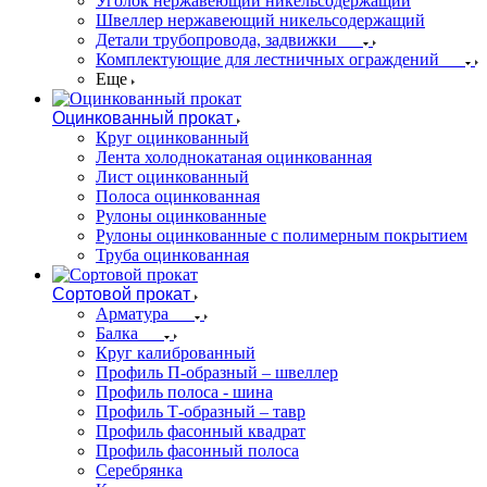
Уголок нержавеющий никельсодержащий
Швеллер нержавеющий никельсодержащий
Детали трубопровода, задвижки
Комплектующие для лестничных ограждений
Еще
Оцинкованный прокат
Круг оцинкованный
Лента холоднокатаная оцинкованная
Лист оцинкованный
Полоса оцинкованная
Рулоны оцинкованные
Рулоны оцинкованные с полимерным покрытием
Труба оцинкованная
Сортовой прокат
Арматура
Балка
Круг калиброванный
Профиль П-образный – швеллер
Профиль полоса - шина
Профиль Т-образный – тавр
Профиль фасонный квадрат
Профиль фасонный полоса
Серебрянка