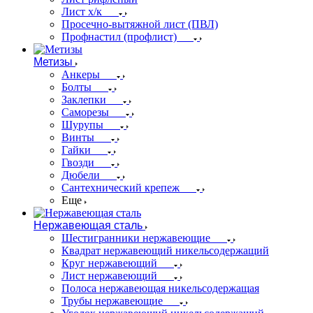
Лист х/к
Просечно-вытяжной лист (ПВЛ)
Профнастил (профлист)
Метизы
Анкеры
Болты
Заклепки
Саморезы
Шурупы
Винты
Гайки
Гвозди
Дюбели
Сантехнический крепеж
Еще
Нержавеющая сталь
Шестигранники нержавеющие
Квадрат нержавеющий никельсодержащий
Круг нержавеющий
Лист нержавеющий
Полоса нержавеющая никельсодержащая
Трубы нержавеющие