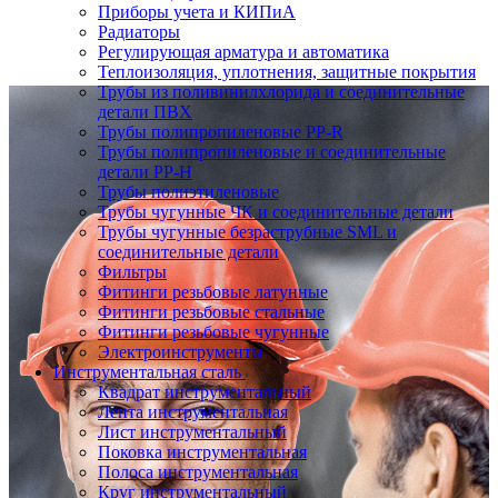
Приборы учета и КИПиА
Радиаторы
Регулирующая арматура и автоматика
Теплоизоляция, уплотнения, защитные покрытия
Трубы из поливинилхлорида и соединительные
детали ПВХ
Трубы полипропиленовые PP-R
Трубы полипропиленовые и соединительные
детали PP-H
Трубы полиэтиленовые
Трубы чугунные ЧК и соединительные детали
Трубы чугунные безраструбные SML и
соединительные детали
Фильтры
Фитинги резьбовые латунные
Фитинги резьбовые стальные
Фитинги резьбовые чугунные
Электроинструменты
Инструментальная сталь
Квадрат инструментальный
Лента инструментальная
Лист инструментальный
Поковка инструментальная
Полоса инструментальная
Круг инструментальный