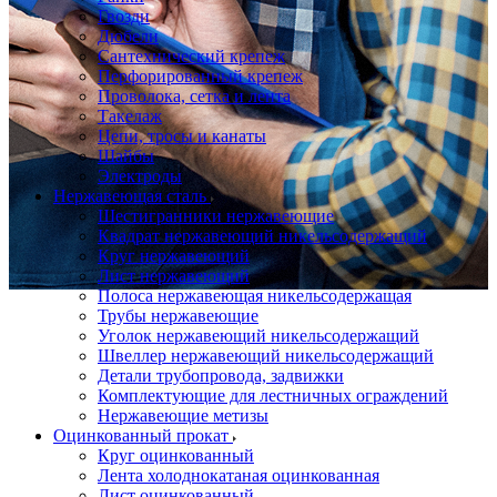
Гвозди
Дюбели
Сантехнический крепеж
Перфорированный крепеж
Проволока, сетка и лента
Такелаж
Цепи, тросы и канаты
Шайбы
Электроды
Нержавеющая сталь
Шестигранники нержавеющие
Квадрат нержавеющий никельсодержащий
Круг нержавеющий
Лист нержавеющий
Полоса нержавеющая никельсодержащая
Трубы нержавеющие
Уголок нержавеющий никельсодержащий
Швеллер нержавеющий никельсодержащий
Детали трубопровода, задвижки
Комплектующие для лестничных ограждений
Нержавеющие метизы
Оцинкованный прокат
Круг оцинкованный
Лента холоднокатаная оцинкованная
Лист оцинкованный