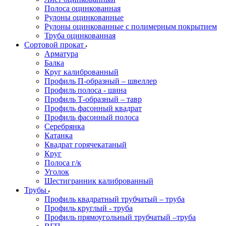
Полоса оцинкованная
Рулоны оцинкованные
Рулоны оцинкованные с полимерным покрытием
Труба оцинкованная
Сортовой прокат
Арматура
Балка
Круг калиброванный
Профиль П-образный – швеллер
Профиль полоса - шина
Профиль Т-образный – тавр
Профиль фасонный квадрат
Профиль фасонный полоса
Серебрянка
Катанка
Квадрат горячекатаный
Круг
Полоса г/к
Уголок
Шестигранник калиброванный
Трубы
Профиль квадратный трубчатый – труба
Профиль круглый - труба
Профиль прямоугольный трубчатый –труба