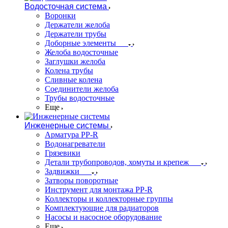
Водосточная система
Воронки
Держатели желоба
Держатели трубы
Доборные элементы
Желоба водосточные
Заглушки желоба
Колена трубы
Сливные колена
Соединители желоба
Трубы водосточные
Еще
Инженерные системы
Арматура PP-R
Водонагреватели
Грязевики
Детали трубопроводов, хомуты и крепеж
Задвижки
Затворы поворотные
Инструмент для монтажа PP-R
Коллекторы и коллекторные группы
Комплектующие для радиаторов
Насосы и насосное оборудование
Еще