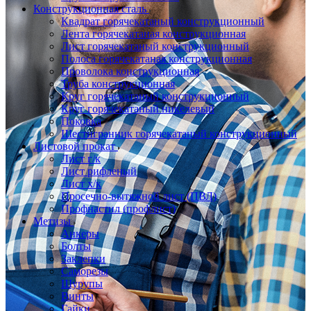
Конструкционная сталь
Квадрат горячекатаный конструкционный
Лента горячекатаная конструкционная
Лист горячекатаный конструкционный
Полоса горячекатаная конструкционная
Проволока конструкционная
Труба конструкционная
Круг горячекатаный конструкционный
Круг горячекатаный никелевый
Поковка
Шестигранник горячекатаный конструкционный
Листовой прокат
Лист г/к
Лист рифленый
Лист х/к
Просечно-вытяжной лист (ПВЛ)
Профнастил (профлист)
Метизы
Анкеры
Болты
Заклепки
Саморезы
Шурупы
Винты
Гайки