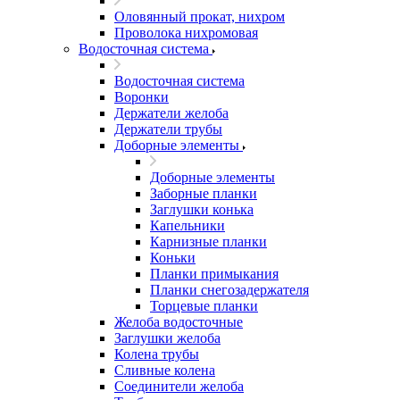
Оловянный прокат, нихром
Проволока нихромовая
Водосточная система
Водосточная система
Воронки
Держатели желоба
Держатели трубы
Доборные элементы
Доборные элементы
Заборные планки
Заглушки конька
Капельники
Карнизные планки
Коньки
Планки примыкания
Планки снегозадержателя
Торцевые планки
Желоба водосточные
Заглушки желоба
Колена трубы
Сливные колена
Соединители желоба