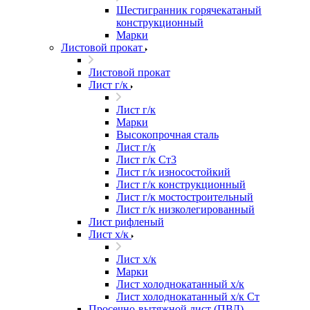
Шестигранник горячекатаный
конструкционный
Марки
Листовой прокат
Листовой прокат
Лист г/к
Лист г/к
Марки
Высокопрочная сталь
Лист г/к
Лист г/к Ст3
Лист г/к износостойкий
Лист г/к конструкционный
Лист г/к мостостроительный
Лист г/к низколегированный
Лист рифленый
Лист х/к
Лист х/к
Марки
Лист холоднокатанный х/к
Лист холоднокатанный х/к Ст
Просечно-вытяжной лист (ПВЛ)