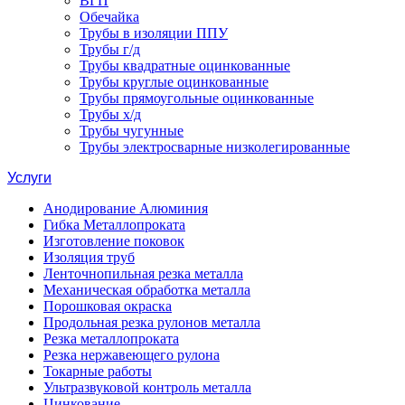
ВГП
Обечайка
Трубы в изоляции ППУ
Трубы г/д
Трубы квадратные оцинкованные
Трубы круглые оцинкованные
Трубы прямоугольные оцинкованные
Трубы х/д
Трубы чугунные
Трубы электросварные низколегированные
Услуги
Анодирование Алюминия
Гибка Металлопроката
Изготовление поковок
Изоляция труб
Ленточнопильная резка металла
Механическая обработка металла
Порошковая окраска
Продольная резка рулонов металла
Резка металлопроката
Резка нержавеющего рулона
Токарные работы
Ультразвуковой контроль металла
Цинкование