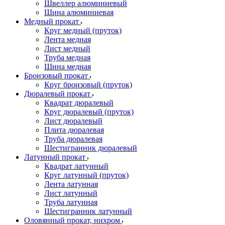
Швеллер алюминиевый
Шина алюминиевая
Медный прокат
Круг медный (пруток)
Лента медная
Лист медный
Труба медная
Шина медная
Бронзовый прокат
Круг бронзовый (пруток)
Дюралевый прокат
Квадрат дюралевый
Круг дюралевый (пруток)
Лист дюралевый
Плита дюралевая
Труба дюралевая
Шестигранник дюралевый
Латунный прокат
Квадрат латунный
Круг латунный (пруток)
Лента латунная
Лист латунный
Труба латунная
Шестигранник латунный
Оловянный прокат, нихром