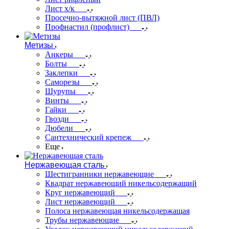
Лист х/к
Просечно-вытяжной лист (ПВЛ)
Профнастил (профлист)
Метизы
Анкеры
Болты
Заклепки
Саморезы
Шурупы
Винты
Гайки
Гвозди
Дюбели
Сантехнический крепеж
Еще
Нержавеющая сталь
Шестигранники нержавеющие
Квадрат нержавеющий никельсодержащий
Круг нержавеющий
Лист нержавеющий
Полоса нержавеющая никельсодержащая
Трубы нержавеющие