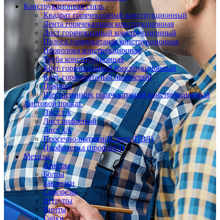
Конструкционная сталь
Квадрат горячекатаный конструкционный
Лента горячекатаная конструкционная
Лист горячекатаный конструкционный
Полоса горячекатаная конструкционная
Проволока конструкционная
Труба конструкционная
Круг горячекатаный конструкционный
Круг горячекатаный никелевый
Поковка
Шестигранник горячекатаный конструкционный
Листовой прокат
Лист г/к
Лист рифленый
Лист х/к
Просечно-вытяжной лист (ПВЛ)
Профнастил (профлист)
Метизы
Анкеры
Болты
Заклепки
Саморезы
Шурупы
Винты
Гайки