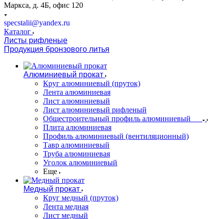
Маркса, д. 4Б, офис 120
specstalii@yandex.ru
Каталог
Листы рифленые
Продукция бронзового литья
Алюминиевый прокат
Круг алюминиевый (пруток)
Лента алюминиевая
Лист алюминиевый
Лист алюминиевый рифленый
Общестроительный профиль алюминиевый
Плита алюминиевая
Профиль алюминиевый (вентиляционный)
Тавр алюминиевый
Труба алюминиевая
Уголок алюминиевый
Еще
Медный прокат
Круг медный (пруток)
Лента медная
Лист медный