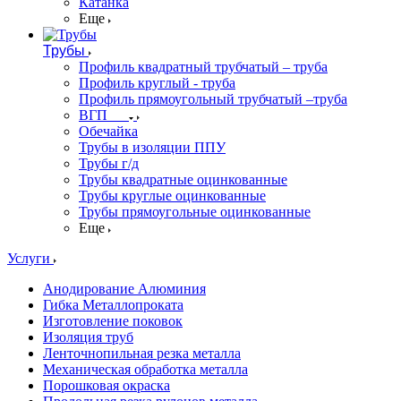
Катанка
Еще
Трубы
Профиль квадратный трубчатый – труба
Профиль круглый - труба
Профиль прямоугольный трубчатый –труба
ВГП
Обечайка
Трубы в изоляции ППУ
Трубы г/д
Трубы квадратные оцинкованные
Трубы круглые оцинкованные
Трубы прямоугольные оцинкованные
Еще
Услуги
Анодирование Алюминия
Гибка Металлопроката
Изготовление поковок
Изоляция труб
Ленточнопильная резка металла
Механическая обработка металла
Порошковая окраска