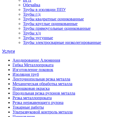
ВГП
Обечайка
Трубы в изоляции ППУ
Трубы г/д
Трубы квадратные оцинкованные
Трубы круглые оцинкованные
Трубы прямоугольные оцинкованные
Трубы х/д
Трубы чугунные
Трубы электросварные низколегированные
Услуги
Анодирование Алюминия
Гибка Металлопроката
Изготовление поковок
Изоляция труб
Ленточнопильная резка металла
Механическая обработка металла
Порошковая окраска
Продольная резка рулонов металла
Резка металлопроката
Резка нержавеющего рулона
Токарные работы
Ультразвуковой контроль металла
Цинкование