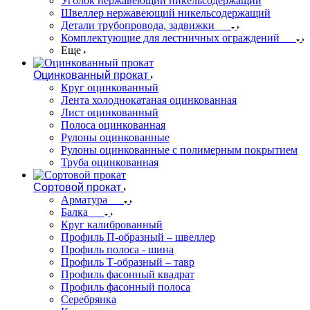
Уголок нержавеющий никельсодержащий
Швеллер нержавеющий никельсодержащий
Детали трубопровода, задвижки
Комплектующие для лестничных ограждений
Еще
Оцинкованный прокат
Круг оцинкованный
Лента холоднокатаная оцинкованная
Лист оцинкованный
Полоса оцинкованная
Рулоны оцинкованные
Рулоны оцинкованные с полимерным покрытием
Труба оцинкованная
Сортовой прокат
Арматура
Балка
Круг калиброванный
Профиль П-образный – швеллер
Профиль полоса - шина
Профиль Т-образный – тавр
Профиль фасонный квадрат
Профиль фасонный полоса
Серебрянка