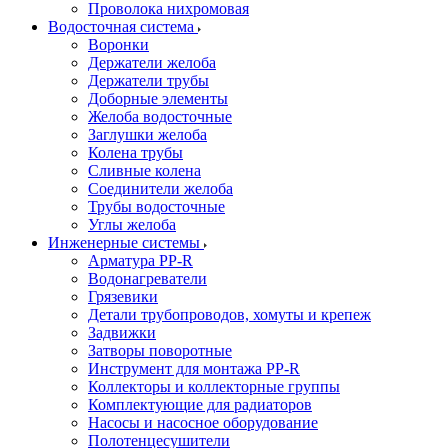
Проволока нихромовая
Водосточная система
Воронки
Держатели желоба
Держатели трубы
Доборные элементы
Желоба водосточные
Заглушки желоба
Колена трубы
Сливные колена
Соединители желоба
Трубы водосточные
Углы желоба
Инженерные системы
Арматура PP-R
Водонагреватели
Грязевики
Детали трубопроводов, хомуты и крепеж
Задвижки
Затворы поворотные
Инструмент для монтажа PP-R
Коллекторы и коллекторные группы
Комплектующие для радиаторов
Насосы и насосное оборудование
Полотенцесушители