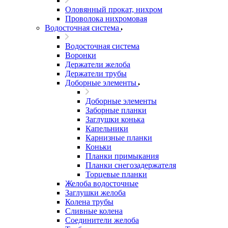
Оловянный прокат, нихром
Проволока нихромовая
Водосточная система
Водосточная система
Воронки
Держатели желоба
Держатели трубы
Доборные элементы
Доборные элементы
Заборные планки
Заглушки конька
Капельники
Карнизные планки
Коньки
Планки примыкания
Планки снегозадержателя
Торцевые планки
Желоба водосточные
Заглушки желоба
Колена трубы
Сливные колена
Соединители желоба