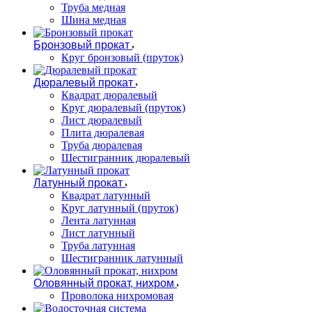
Труба медная
Шина медная
Бронзовый прокат
Круг бронзовый (пруток)
Дюралевый прокат
Квадрат дюралевый
Круг дюралевый (пруток)
Лист дюралевый
Плита дюралевая
Труба дюралевая
Шестигранник дюралевый
Латунный прокат
Квадрат латунный
Круг латунный (пруток)
Лента латунная
Лист латунный
Труба латунная
Шестигранник латунный
Оловянный прокат, нихром
Проволока нихромовая