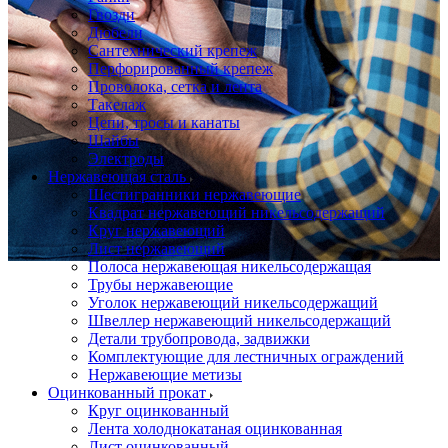
Гвозди
Дюбели
Сантехнический крепеж
Перфорированный крепеж
Проволока, сетка и лента
Такелаж
Цепи, тросы и канаты
Шайбы
Электроды
Нержавеющая сталь
Шестигранники нержавеющие
Квадрат нержавеющий никельсодержащий
Круг нержавеющий
Лист нержавеющий
Полоса нержавеющая никельсодержащая
Трубы нержавеющие
Уголок нержавеющий никельсодержащий
Швеллер нержавеющий никельсодержащий
Детали трубопровода, задвижки
Комплектующие для лестничных ограждений
Нержавеющие метизы
Оцинкованный прокат
Круг оцинкованный
Лента холоднокатаная оцинкованная
Лист оцинкованный