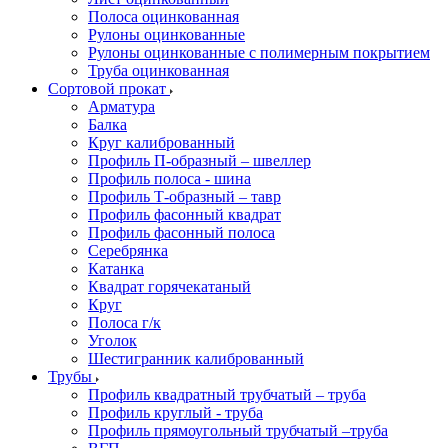
Полоса оцинкованная
Рулоны оцинкованные
Рулоны оцинкованные с полимерным покрытием
Труба оцинкованная
Сортовой прокат
Арматура
Балка
Круг калиброванный
Профиль П-образный – швеллер
Профиль полоса - шина
Профиль Т-образный – тавр
Профиль фасонный квадрат
Профиль фасонный полоса
Серебрянка
Катанка
Квадрат горячекатаный
Круг
Полоса г/к
Уголок
Шестигранник калиброванный
Трубы
Профиль квадратный трубчатый – труба
Профиль круглый - труба
Профиль прямоугольный трубчатый –труба