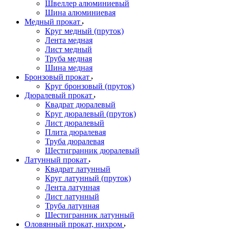
Швеллер алюминиевый
Шина алюминиевая
Медный прокат
Круг медный (пруток)
Лента медная
Лист медный
Труба медная
Шина медная
Бронзовый прокат
Круг бронзовый (пруток)
Дюралевый прокат
Квадрат дюралевый
Круг дюралевый (пруток)
Лист дюралевый
Плита дюралевая
Труба дюралевая
Шестигранник дюралевый
Латунный прокат
Квадрат латунный
Круг латунный (пруток)
Лента латунная
Лист латунный
Труба латунная
Шестигранник латунный
Оловянный прокат, нихром