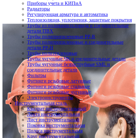
Приборы учета и КИПиА
Радиаторы
Регулирующая арматура и автоматика
Теплоизоляция, уплотнения, защитные покрытия
Трубы из поливинилхлорида и соединительные
детали ПВХ
Трубы полипропиленовые PP-R
Трубы полипропиленовые и соединительные
детали PP-H
Трубы полиэтиленовые
Трубы чугунные ЧК и соединительные детали
Трубы чугунные безраструбные SML и
соединительные детали
Фильтры
Фитинги резьбовые латунные
Фитинги резьбовые стальные
Фитинги резьбовые чугунные
Электроинструменты
Инструментальная сталь
Квадрат инструментальный
Лента инструментальная
Лист инструментальный
Поковка инструментальная
Полоса инструментальная
Круг инструментальный