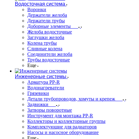
Водосточная система
Воронки
Держатели желоба
Держатели трубы
Доборные элементы
Желоба водосточные
Заглушки желоба
Колена трубы
Сливные колена
Соединители желоба
Трубы водосточные
Еще
Инженерные системы
Арматура PP-R
Водонагреватели
Грязевики
Детали трубопроводов, хомуты и крепеж
Задвижки
Затворы поворотные
Инструмент для монтажа PP-R
Коллекторы и коллекторные группы
Комплектующие для радиаторов
Насосы и насосное оборудование
Еще