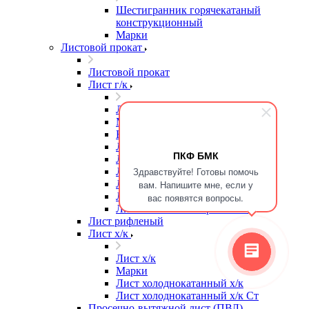
Шестигранник горячекатаный
конструкционный
Марки
Листовой прокат
Листовой прокат
Лист г/к
Лист г/к
Марки
Высокопрочная сталь
Лист г/к
ПКФ БМК
Лист г/к Ст3
Здравствуйте! Готовы помочь
Лист г/к износостойкий
Лист г/к конструкционный
вам. Напишите мне, если у
Лист г/к мостостроительный
вас появятся вопросы.
Лист г/к низколегированный
Лист рифленый
Лист х/к
Лист х/к
Марки
Лист холоднокатанный х/к
Лист холоднокатанный х/к Ст
Просечно-вытяжной лист (ПВЛ)