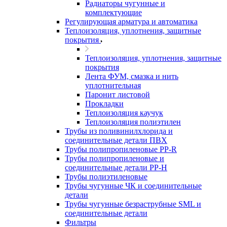
Радиаторы чугунные и
комплектующие
Регулирующая арматура и автоматика
Теплоизоляция, уплотнения, защитные
покрытия
Теплоизоляция, уплотнения, защитные
покрытия
Лента ФУМ, смазка и нить
уплотнительная
Паронит листовой
Прокладки
Теплоизоляция каучук
Теплоизоляция полиэтилен
Трубы из поливинилхлорида и
соединительные детали ПВХ
Трубы полипропиленовые PP-R
Трубы полипропиленовые и
соединительные детали PP-H
Трубы полиэтиленовые
Трубы чугунные ЧК и соединительные
детали
Трубы чугунные безраструбные SML и
соединительные детали
Фильтры