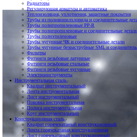
Радиаторы
Регулирующая арматура и автоматика
Теплоизоляция, уплотнения, защитные покрытия
Трубы из поливинилхлорида и соединительные де
Трубы полипропиленовые PP-R
Трубы полипропиленовые и соединительные детал
Трубы полиэтиленовые
Трубы чугунные ЧК и соединительные детали
Трубы чугунные безраструбные SML и соединитель
Фильтры
Фитинги резьбовые латунные
Фитинги резьбовые стальные
Фитинги резьбовые чугунные
Электроинструменты
Инструментальная сталь
Квадрат инструментальный
Лента инструментальная
Лист инструментальный
Поковка инструментальная
Полоса инструментальная
Круг инструментальный
Конструкционная сталь
Квадрат горячекатаный конструкционный
Лента горячекатаная конструкционная
Лист горячекатаный конструкционный