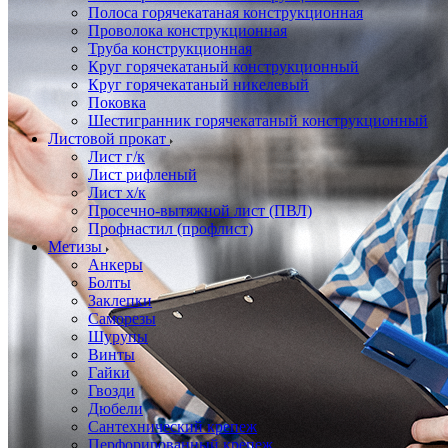
Полоса горячекатаная конструкционная
Проволока конструкционная
Труба конструкционная
Круг горячекатаный конструкционный
Круг горячекатаный никелевый
Поковка
Шестигранник горячекатаный конструкционный
Листовой прокат
Лист г/к
Лист рифленый
Лист х/к
Просечно-вытяжной лист (ПВЛ)
Профнастил (профлист)
Метизы
Анкеры
Болты
Заклепки
Саморезы
Шурупы
Винты
Гайки
Гвозди
Дюбели
Сантехнический крепеж
Перфорированный крепеж