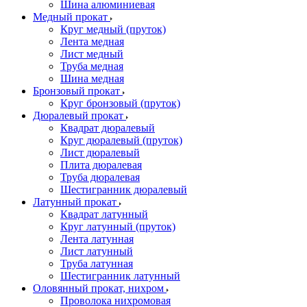
Шина алюминиевая
Медный прокат
Круг медный (пруток)
Лента медная
Лист медный
Труба медная
Шина медная
Бронзовый прокат
Круг бронзовый (пруток)
Дюралевый прокат
Квадрат дюралевый
Круг дюралевый (пруток)
Лист дюралевый
Плита дюралевая
Труба дюралевая
Шестигранник дюралевый
Латунный прокат
Квадрат латунный
Круг латунный (пруток)
Лента латунная
Лист латунный
Труба латунная
Шестигранник латунный
Оловянный прокат, нихром
Проволока нихромовая