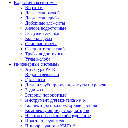
Водосточная система
Воронки
Держатели желоба
Держатели трубы
Доборные элементы
Желоба водосточные
Заглушки желоба
Колена трубы
Сливные колена
Соединители желоба
Трубы водосточные
Углы желоба
Инженерные системы
Арматура PP-R
Водонагреватели
Грязевики
Детали трубопроводов, хомуты и крепеж
Задвижки
Затворы поворотные
Инструмент для монтажа PP-R
Коллекторы и коллекторные группы
Комплектующие для радиаторов
Насосы и насосное оборудование
Полотенцесушители
Приборы учета и КИПиА