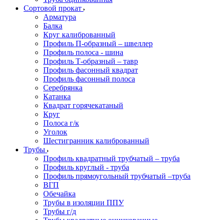
Сортовой прокат
Арматура
Балка
Круг калиброванный
Профиль П-образный – швеллер
Профиль полоса - шина
Профиль Т-образный – тавр
Профиль фасонный квадрат
Профиль фасонный полоса
Серебрянка
Катанка
Квадрат горячекатаный
Круг
Полоса г/к
Уголок
Шестигранник калиброванный
Трубы
Профиль квадратный трубчатый – труба
Профиль круглый - труба
Профиль прямоугольный трубчатый –труба
ВГП
Обечайка
Трубы в изоляции ППУ
Трубы г/д