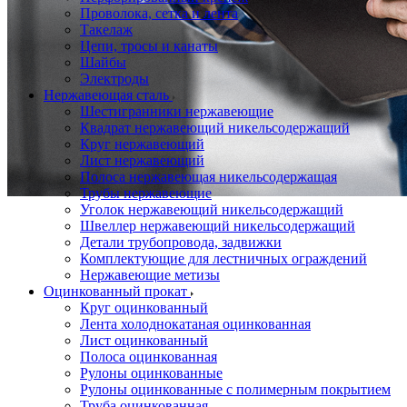
Проволока, сетка и лента
Такелаж
Цепи, тросы и канаты
Шайбы
Электроды
Нержавеющая сталь
Шестигранники нержавеющие
Квадрат нержавеющий никельсодержащий
Круг нержавеющий
Лист нержавеющий
Полоса нержавеющая никельсодержащая
Трубы нержавеющие
Уголок нержавеющий никельсодержащий
Швеллер нержавеющий никельсодержащий
Детали трубопровода, задвижки
Комплектующие для лестничных ограждений
Нержавеющие метизы
Оцинкованный прокат
Круг оцинкованный
Лента холоднокатаная оцинкованная
Лист оцинкованный
Полоса оцинкованная
Рулоны оцинкованные
Рулоны оцинкованные с полимерным покрытием
Труба оцинкованная