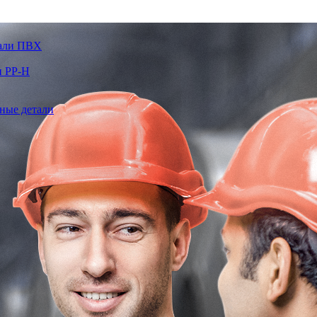
тали ПВХ
и PP-H
ные детали