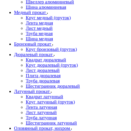
Швеллер алюминиевый
Шина алюминиевая
Медный прокат
Круг медный (пруток)
Лента медная
Лист медный
Труба медная
Шина медная
Бронзовый прокат
Круг бронзовый (пруток)
Дюралевый прокат
Квадрат дюралевый
Круг дюралевый (пруток)
Лист дюралевый
Плита дюралевая
Труба дюралевая
Шестигранник дюралевый
Латунный прокат
Квадрат латунный
Круг латунный (пруток)
Лента латунная
Лист латунный
Труба латунная
Шестигранник латунный
Оловянный прокат, нихром