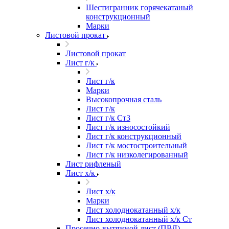
Шестигранник горячекатаный
конструкционный
Марки
Листовой прокат
Листовой прокат
Лист г/к
Лист г/к
Марки
Высокопрочная сталь
Лист г/к
Лист г/к Ст3
Лист г/к износостойкий
Лист г/к конструкционный
Лист г/к мостостроительный
Лист г/к низколегированный
Лист рифленый
Лист х/к
Лист х/к
Марки
Лист холоднокатанный х/к
Лист холоднокатанный х/к Ст
Просечно-вытяжной лист (ПВЛ)