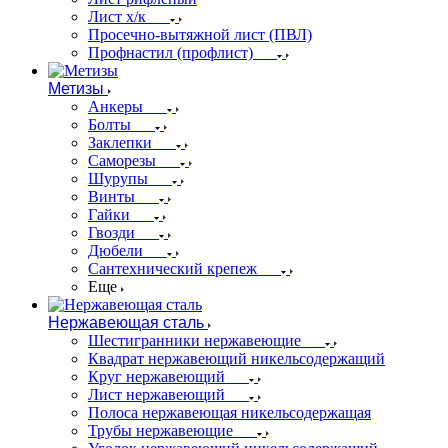
Лист х/к
Просечно-вытяжной лист (ПВЛ)
Профнастил (профлист)
Метизы
Анкеры
Болты
Заклепки
Саморезы
Шурупы
Винты
Гайки
Гвозди
Дюбели
Сантехнический крепеж
Еще
Нержавеющая сталь
Шестигранники нержавеющие
Квадрат нержавеющий никельсодержащий
Круг нержавеющий
Лист нержавеющий
Полоса нержавеющая никельсодержащая
Трубы нержавеющие