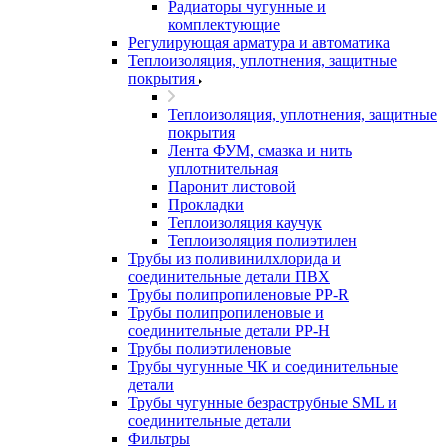
Радиаторы чугунные и
комплектующие
Регулирующая арматура и автоматика
Теплоизоляция, уплотнения, защитные
покрытия
Теплоизоляция, уплотнения, защитные
покрытия
Лента ФУМ, смазка и нить
уплотнительная
Паронит листовой
Прокладки
Теплоизоляция каучук
Теплоизоляция полиэтилен
Трубы из поливинилхлорида и
соединительные детали ПВХ
Трубы полипропиленовые PP-R
Трубы полипропиленовые и
соединительные детали PP-H
Трубы полиэтиленовые
Трубы чугунные ЧК и соединительные
детали
Трубы чугунные безраструбные SML и
соединительные детали
Фильтры