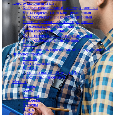
Конструкционная сталь
Квадрат горячекатаный конструкционный
Лента горячекатаная конструкционная
Лист горячекатаный конструкционный
Полоса горячекатаная конструкционная
Проволока конструкционная
Труба конструкционная
Круг горячекатаный конструкционный
Круг горячекатаный никелевый
Поковка
Шестигранник горячекатаный конструкционный
Листовой прокат
Лист г/к
Лист рифленый
Лист х/к
Просечно-вытяжной лист (ПВЛ)
Профнастил (профлист)
Метизы
Анкеры
Болты
Заклепки
Саморезы
Шурупы
Винты
Гайки