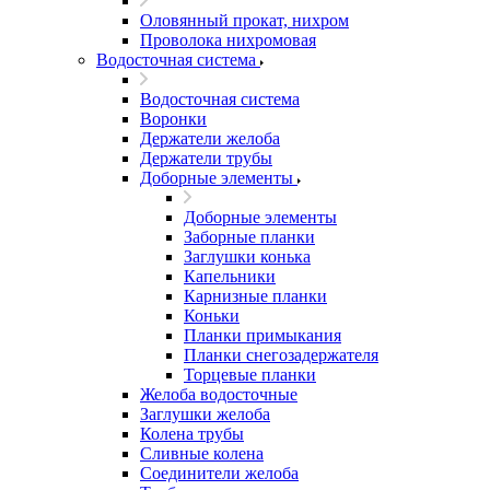
Оловянный прокат, нихром
Проволока нихромовая
Водосточная система
Водосточная система
Воронки
Держатели желоба
Держатели трубы
Доборные элементы
Доборные элементы
Заборные планки
Заглушки конька
Капельники
Карнизные планки
Коньки
Планки примыкания
Планки снегозадержателя
Торцевые планки
Желоба водосточные
Заглушки желоба
Колена трубы
Сливные колена
Соединители желоба