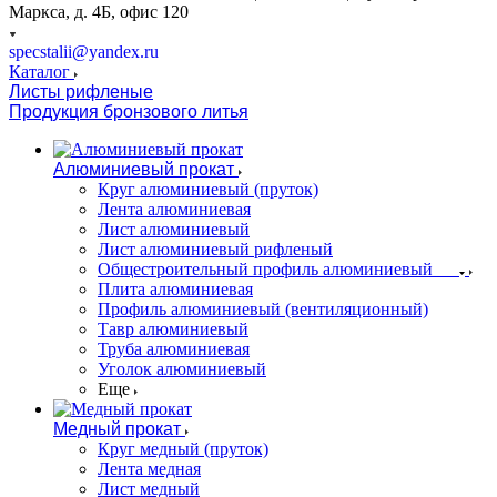
Маркса, д. 4Б, офис 120
specstalii@yandex.ru
Каталог
Листы рифленые
Продукция бронзового литья
Алюминиевый прокат
Круг алюминиевый (пруток)
Лента алюминиевая
Лист алюминиевый
Лист алюминиевый рифленый
Общестроительный профиль алюминиевый
Плита алюминиевая
Профиль алюминиевый (вентиляционный)
Тавр алюминиевый
Труба алюминиевая
Уголок алюминиевый
Еще
Медный прокат
Круг медный (пруток)
Лента медная
Лист медный