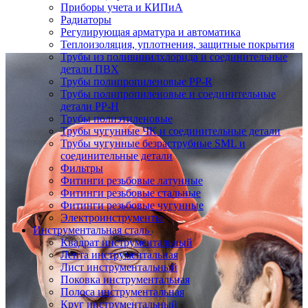
Приборы учета и КИПиА
Радиаторы
Регулирующая арматура и автоматика
Теплоизоляция, уплотнения, защитные покрытия
Трубы из поливинилхлорида и соединительные
детали ПВХ
Трубы полипропиленовые PP-R
Трубы полипропиленовые и соединительные
детали PP-H
Трубы полиэтиленовые
Трубы чугунные ЧК и соединительные детали
Трубы чугунные безраструбные SML и
соединительные детали
Фильтры
Фитинги резьбовые латунные
Фитинги резьбовые стальные
Фитинги резьбовые чугунные
Электроинструменты
Инструментальная сталь
Квадрат инструментальный
Лента инструментальная
Лист инструментальный
Поковка инструментальная
Полоса инструментальная
Круг инструментальный