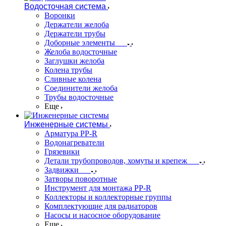
Водосточная система
Воронки
Держатели желоба
Держатели трубы
Доборные элементы
Желоба водосточные
Заглушки желоба
Колена трубы
Сливные колена
Соединители желоба
Трубы водосточные
Еще
Инженерные системы
Арматура PP-R
Водонагреватели
Грязевики
Детали трубопроводов, хомуты и крепеж
Задвижки
Затворы поворотные
Инструмент для монтажа PP-R
Коллекторы и коллекторные группы
Комплектующие для радиаторов
Насосы и насосное оборудование
Еще