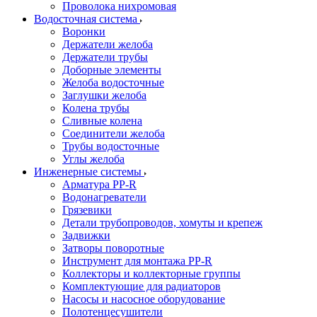
Проволока нихромовая
Водосточная система
Воронки
Держатели желоба
Держатели трубы
Доборные элементы
Желоба водосточные
Заглушки желоба
Колена трубы
Сливные колена
Соединители желоба
Трубы водосточные
Углы желоба
Инженерные системы
Арматура PP-R
Водонагреватели
Грязевики
Детали трубопроводов, хомуты и крепеж
Задвижки
Затворы поворотные
Инструмент для монтажа PP-R
Коллекторы и коллекторные группы
Комплектующие для радиаторов
Насосы и насосное оборудование
Полотенцесушители