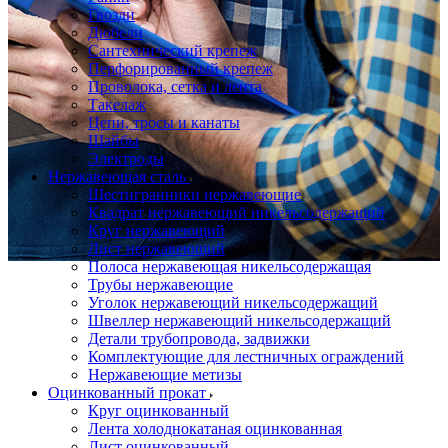
Гвозди
Дюбели
Сантехнический крепеж
Перфорированный крепеж
Проволока, сетка и лента
Такелаж
Цепи, тросы и канаты
Шайбы
Электроды
Нержавеющая сталь
Шестигранники нержавеющие
Квадрат нержавеющий никельсодержащий
Круг нержавеющий
Лист нержавеющий
Полоса нержавеющая никельсодержащая
Трубы нержавеющие
Уголок нержавеющий никельсодержащий
Швеллер нержавеющий никельсодержащий
Детали трубопровода, задвижки
Комплектующие для лестничных ограждений
Нержавеющие метизы
Оцинкованный прокат
Круг оцинкованный
Лента холоднокатаная оцинкованная
Лист оцинкованный