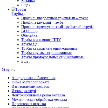
Катанка
Еще
Трубы
Профиль квадратный трубчатый – труба
Профиль круглый - труба
Профиль прямоугольный трубчатый –труба
ВГП
Обечайка
Трубы в изоляции ППУ
Трубы г/д
Трубы квадратные оцинкованные
Трубы круглые оцинкованные
Трубы прямоугольные оцинкованные
Еще
Услуги
Анодирование Алюминия
Гибка Металлопроката
Изготовление поковок
Изоляция труб
Ленточнопильная резка металла
Механическая обработка металла
Порошковая окраска