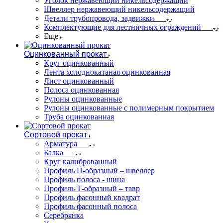
Уголок нержавеющий никельсодержащий
Швеллер нержавеющий никельсодержащий
Детали трубопровода, задвижки
Комплектующие для лестничных ограждений
Еще
Оцинкованный прокат
Круг оцинкованный
Лента холоднокатаная оцинкованная
Лист оцинкованный
Полоса оцинкованная
Рулоны оцинкованные
Рулоны оцинкованные с полимерным покрытием
Труба оцинкованная
Сортовой прокат
Арматура
Балка
Круг калиброванный
Профиль П-образный – швеллер
Профиль полоса - шина
Профиль Т-образный – тавр
Профиль фасонный квадрат
Профиль фасонный полоса
Серебрянка