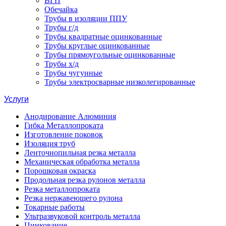
ВГП
Обечайка
Трубы в изоляции ППУ
Трубы г/д
Трубы квадратные оцинкованные
Трубы круглые оцинкованные
Трубы прямоугольные оцинкованные
Трубы х/д
Трубы чугунные
Трубы электросварные низколегированные
Услуги
Анодирование Алюминия
Гибка Металлопроката
Изготовление поковок
Изоляция труб
Ленточнопильная резка металла
Механическая обработка металла
Порошковая окраска
Продольная резка рулонов металла
Резка металлопроката
Резка нержавеющего рулона
Токарные работы
Ультразвуковой контроль металла
Цинкование