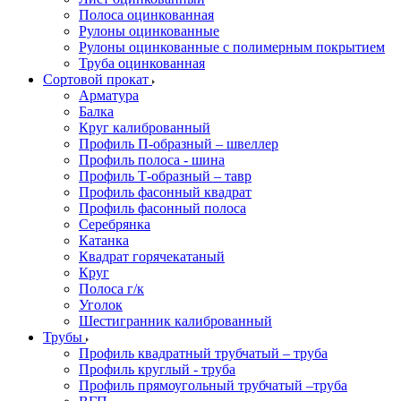
Полоса оцинкованная
Рулоны оцинкованные
Рулоны оцинкованные с полимерным покрытием
Труба оцинкованная
Сортовой прокат
Арматура
Балка
Круг калиброванный
Профиль П-образный – швеллер
Профиль полоса - шина
Профиль Т-образный – тавр
Профиль фасонный квадрат
Профиль фасонный полоса
Серебрянка
Катанка
Квадрат горячекатаный
Круг
Полоса г/к
Уголок
Шестигранник калиброванный
Трубы
Профиль квадратный трубчатый – труба
Профиль круглый - труба
Профиль прямоугольный трубчатый –труба