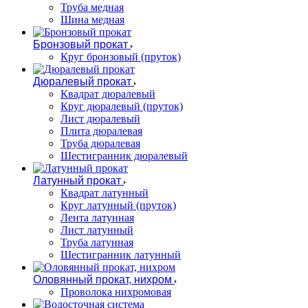
Труба медная
Шина медная
Бронзовый прокат
Круг бронзовый (пруток)
Дюралевый прокат
Квадрат дюралевый
Круг дюралевый (пруток)
Лист дюралевый
Плита дюралевая
Труба дюралевая
Шестигранник дюралевый
Латунный прокат
Квадрат латунный
Круг латунный (пруток)
Лента латунная
Лист латунный
Труба латунная
Шестигранник латунный
Оловянный прокат, нихром
Проволока нихромовая