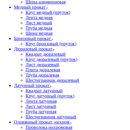
Шина алюминиевая
Медный прокат
Круг медный (пруток)
Лента медная
Лист медный
Труба медная
Шина медная
Бронзовый прокат
Круг бронзовый (пруток)
Дюралевый прокат
Квадрат дюралевый
Круг дюралевый (пруток)
Лист дюралевый
Плита дюралевая
Труба дюралевая
Шестигранник дюралевый
Латунный прокат
Квадрат латунный
Круг латунный (пруток)
Лента латунная
Лист латунный
Труба латунная
Шестигранник латунный
Оловянный прокат, нихром
Проволока нихромовая