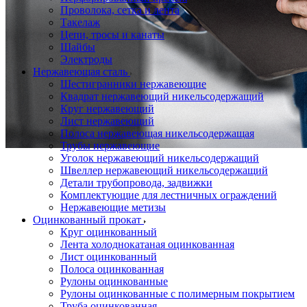
Проволока, сетка и лента
Такелаж
Цепи, тросы и канаты
Шайбы
Электроды
Нержавеющая сталь
Шестигранники нержавеющие
Квадрат нержавеющий никельсодержащий
Круг нержавеющий
Лист нержавеющий
Полоса нержавеющая никельсодержащая
Трубы нержавеющие
Уголок нержавеющий никельсодержащий
Швеллер нержавеющий никельсодержащий
Детали трубопровода, задвижки
Комплектующие для лестничных ограждений
Нержавеющие метизы
Оцинкованный прокат
Круг оцинкованный
Лента холоднокатаная оцинкованная
Лист оцинкованный
Полоса оцинкованная
Рулоны оцинкованные
Рулоны оцинкованные с полимерным покрытием
Труба оцинкованная