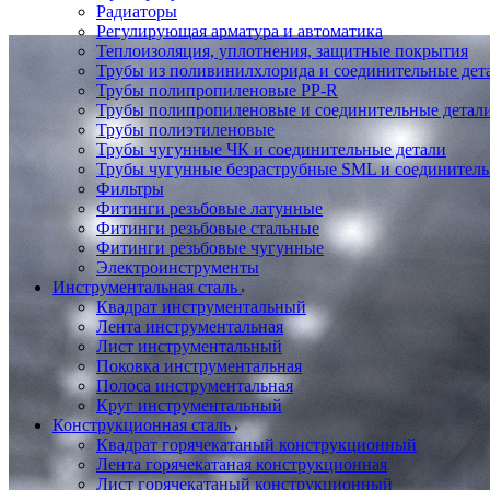
Радиаторы
Регулирующая арматура и автоматика
Теплоизоляция, уплотнения, защитные покрытия
Трубы из поливинилхлорида и соединительные де
Трубы полипропиленовые PP-R
Трубы полипропиленовые и соединительные детал
Трубы полиэтиленовые
Трубы чугунные ЧК и соединительные детали
Трубы чугунные безраструбные SML и соединитель
Фильтры
Фитинги резьбовые латунные
Фитинги резьбовые стальные
Фитинги резьбовые чугунные
Электроинструменты
Инструментальная сталь
Квадрат инструментальный
Лента инструментальная
Лист инструментальный
Поковка инструментальная
Полоса инструментальная
Круг инструментальный
Конструкционная сталь
Квадрат горячекатаный конструкционный
Лента горячекатаная конструкционная
Лист горячекатаный конструкционный