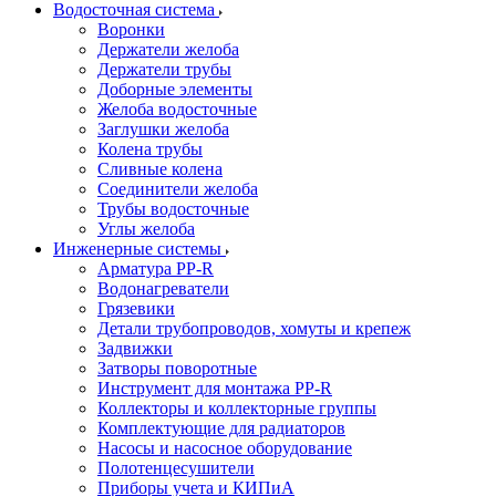
Водосточная система
Воронки
Держатели желоба
Держатели трубы
Доборные элементы
Желоба водосточные
Заглушки желоба
Колена трубы
Сливные колена
Соединители желоба
Трубы водосточные
Углы желоба
Инженерные системы
Арматура PP-R
Водонагреватели
Грязевики
Детали трубопроводов, хомуты и крепеж
Задвижки
Затворы поворотные
Инструмент для монтажа PP-R
Коллекторы и коллекторные группы
Комплектующие для радиаторов
Насосы и насосное оборудование
Полотенцесушители
Приборы учета и КИПиА