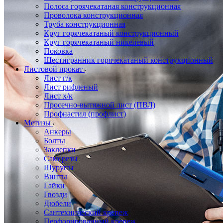
Полоса горячекатаная конструкционная
Проволока конструкционная
Труба конструкционная
Круг горячекатаный конструкционный
Круг горячекатаный никелевый
Поковка
Шестигранник горячекатаный конструкционный
Листовой прокат
Лист г/к
Лист рифленый
Лист х/к
Просечно-вытяжной лист (ПВЛ)
Профнастил (профлист)
Метизы
Анкеры
Болты
Заклепки
Саморезы
Шурупы
Винты
Гайки
Гвозди
Дюбели
Сантехнический крепеж
Перфорированный крепеж