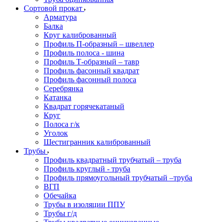
Сортовой прокат
Арматура
Балка
Круг калиброванный
Профиль П-образный – швеллер
Профиль полоса - шина
Профиль Т-образный – тавр
Профиль фасонный квадрат
Профиль фасонный полоса
Серебрянка
Катанка
Квадрат горячекатаный
Круг
Полоса г/к
Уголок
Шестигранник калиброванный
Трубы
Профиль квадратный трубчатый – труба
Профиль круглый - труба
Профиль прямоугольный трубчатый –труба
ВГП
Обечайка
Трубы в изоляции ППУ
Трубы г/д