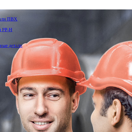
тали ПВХ
и PP-H
ные детали