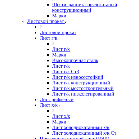
Шестигранник горячекатаный
конструкционный
Марки
Листовой прокат
Листовой прокат
Лист г/к
Лист г/к
Марки
Высокопрочная сталь
Лист г/к
Лист г/к Ст3
Лист г/к износостойкий
Лист г/к конструкционный
Лист г/к мостостроительный
Лист г/к низколегированный
Лист рифленый
Лист х/к
Лист х/к
Марки
Лист холоднокатанный х/к
Лист холоднокатанный х/к Ст
Просечно-вытяжной лист (ПВЛ)