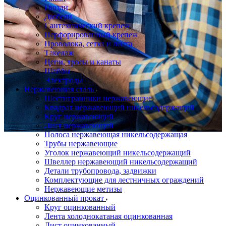
Гвозди
Дюбели
Сантехнический крепеж
Перфорированный крепеж
Проволока, сетка и лента
Такелаж
Цепи, тросы и канаты
Шайбы
Электроды
Нержавеющая сталь
Шестигранники нержавеющие
Квадрат нержавеющий никельсодержащий
Круг нержавеющий
Лист нержавеющий
Полоса нержавеющая никельсодержащая
Трубы нержавеющие
Уголок нержавеющий никельсодержащий
Швеллер нержавеющий никельсодержащий
Детали трубопровода, задвижки
Комплектующие для лестничных ограждений
Нержавеющие метизы
Оцинкованный прокат
Круг оцинкованный
Лента холоднокатаная оцинкованная
Лист оцинкованный