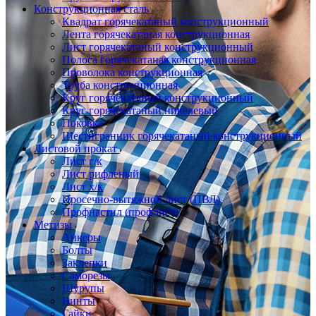
Конструкционная сталь
Квадрат горячекатаный конструкционный
Лента горячекатаная конструкционная
Лист горячекатаный конструкционный
Полоса горячекатаная конструкционная
Проволока конструкционная
Труба конструкционная
Круг горячекатаный конструкционный
Круг горячекатаный никелевый
Поковка
Шестигранник горячекатаный конструкционный
Листовой прокат
Лист г/к
Лист рифленый
Лист х/к
Просечно-вытяжной лист (ПВЛ)
Профнастил (профлист)
Метизы
Анкеры
Болты
Заклепки
Саморезы
Шурупы
Винты
Гайки