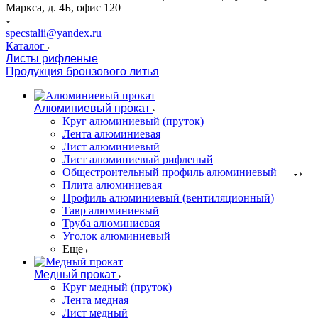
Маркса, д. 4Б, офис 120
specstalii@yandex.ru
Каталог
Листы рифленые
Продукция бронзового литья
Алюминиевый прокат
Круг алюминиевый (пруток)
Лента алюминиевая
Лист алюминиевый
Лист алюминиевый рифленый
Общестроительный профиль алюминиевый
Плита алюминиевая
Профиль алюминиевый (вентиляционный)
Тавр алюминиевый
Труба алюминиевая
Уголок алюминиевый
Еще
Медный прокат
Круг медный (пруток)
Лента медная
Лист медный