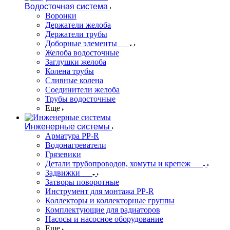
Водосточная система
Воронки
Держатели желоба
Держатели трубы
Доборные элементы
Желоба водосточные
Заглушки желоба
Колена трубы
Сливные колена
Соединители желоба
Трубы водосточные
Еще
Инженерные системы
Арматура PP-R
Водонагреватели
Грязевики
Детали трубопроводов, хомуты и крепеж
Задвижки
Затворы поворотные
Инструмент для монтажа PP-R
Коллекторы и коллекторные группы
Комплектующие для радиаторов
Насосы и насосное оборудование
Еще