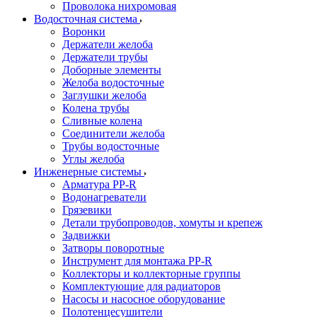
Проволока нихромовая
Водосточная система
Воронки
Держатели желоба
Держатели трубы
Доборные элементы
Желоба водосточные
Заглушки желоба
Колена трубы
Сливные колена
Соединители желоба
Трубы водосточные
Углы желоба
Инженерные системы
Арматура PP-R
Водонагреватели
Грязевики
Детали трубопроводов, хомуты и крепеж
Задвижки
Затворы поворотные
Инструмент для монтажа PP-R
Коллекторы и коллекторные группы
Комплектующие для радиаторов
Насосы и насосное оборудование
Полотенцесушители