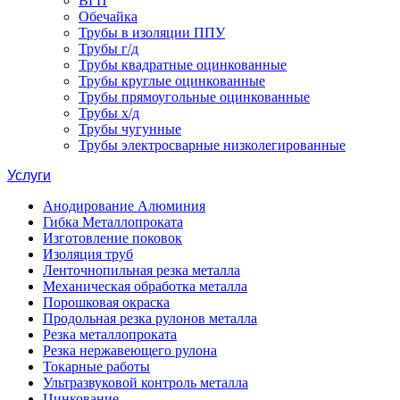
ВГП
Обечайка
Трубы в изоляции ППУ
Трубы г/д
Трубы квадратные оцинкованные
Трубы круглые оцинкованные
Трубы прямоугольные оцинкованные
Трубы х/д
Трубы чугунные
Трубы электросварные низколегированные
Услуги
Анодирование Алюминия
Гибка Металлопроката
Изготовление поковок
Изоляция труб
Ленточнопильная резка металла
Механическая обработка металла
Порошковая окраска
Продольная резка рулонов металла
Резка металлопроката
Резка нержавеющего рулона
Токарные работы
Ультразвуковой контроль металла
Цинкование