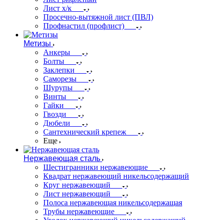
Лист х/к
Просечно-вытяжной лист (ПВЛ)
Профнастил (профлист)
Метизы
Анкеры
Болты
Заклепки
Саморезы
Шурупы
Винты
Гайки
Гвозди
Дюбели
Сантехнический крепеж
Еще
Нержавеющая сталь
Шестигранники нержавеющие
Квадрат нержавеющий никельсодержащий
Круг нержавеющий
Лист нержавеющий
Полоса нержавеющая никельсодержащая
Трубы нержавеющие