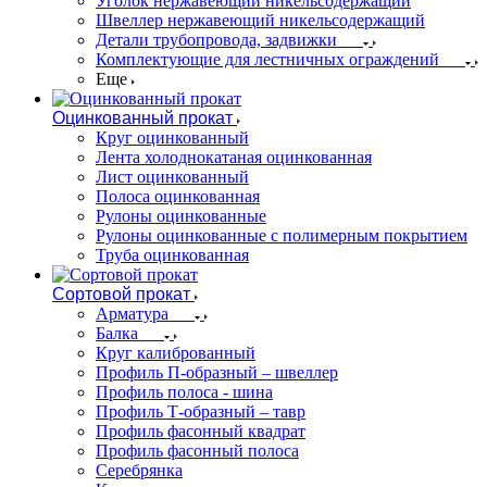
Уголок нержавеющий никельсодержащий
Швеллер нержавеющий никельсодержащий
Детали трубопровода, задвижки
Комплектующие для лестничных ограждений
Еще
Оцинкованный прокат
Круг оцинкованный
Лента холоднокатаная оцинкованная
Лист оцинкованный
Полоса оцинкованная
Рулоны оцинкованные
Рулоны оцинкованные с полимерным покрытием
Труба оцинкованная
Сортовой прокат
Арматура
Балка
Круг калиброванный
Профиль П-образный – швеллер
Профиль полоса - шина
Профиль Т-образный – тавр
Профиль фасонный квадрат
Профиль фасонный полоса
Серебрянка