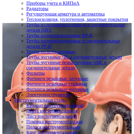
Приборы учета и КИПиА
Радиаторы
Регулирующая арматура и автоматика
Теплоизоляция, уплотнения, защитные покрытия
Трубы из поливинилхлорида и соединительные
детали ПВХ
Трубы полипропиленовые PP-R
Трубы полипропиленовые и соединительные
детали PP-H
Трубы полиэтиленовые
Трубы чугунные ЧК и соединительные детали
Трубы чугунные безраструбные SML и
соединительные детали
Фильтры
Фитинги резьбовые латунные
Фитинги резьбовые стальные
Фитинги резьбовые чугунные
Электроинструменты
Инструментальная сталь
Квадрат инструментальный
Лента инструментальная
Лист инструментальный
Поковка инструментальная
Полоса инструментальная
Круг инструментальный