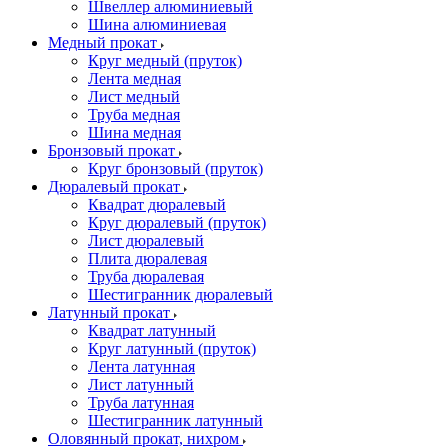
Швеллер алюминиевый
Шина алюминиевая
Медный прокат
Круг медный (пруток)
Лента медная
Лист медный
Труба медная
Шина медная
Бронзовый прокат
Круг бронзовый (пруток)
Дюралевый прокат
Квадрат дюралевый
Круг дюралевый (пруток)
Лист дюралевый
Плита дюралевая
Труба дюралевая
Шестигранник дюралевый
Латунный прокат
Квадрат латунный
Круг латунный (пруток)
Лента латунная
Лист латунный
Труба латунная
Шестигранник латунный
Оловянный прокат, нихром