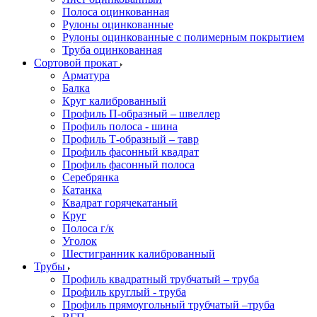
Полоса оцинкованная
Рулоны оцинкованные
Рулоны оцинкованные с полимерным покрытием
Труба оцинкованная
Сортовой прокат
Арматура
Балка
Круг калиброванный
Профиль П-образный – швеллер
Профиль полоса - шина
Профиль Т-образный – тавр
Профиль фасонный квадрат
Профиль фасонный полоса
Серебрянка
Катанка
Квадрат горячекатаный
Круг
Полоса г/к
Уголок
Шестигранник калиброванный
Трубы
Профиль квадратный трубчатый – труба
Профиль круглый - труба
Профиль прямоугольный трубчатый –труба