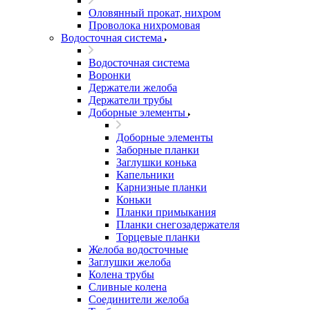
Оловянный прокат, нихром
Проволока нихромовая
Водосточная система
Водосточная система
Воронки
Держатели желоба
Держатели трубы
Доборные элементы
Доборные элементы
Заборные планки
Заглушки конька
Капельники
Карнизные планки
Коньки
Планки примыкания
Планки снегозадержателя
Торцевые планки
Желоба водосточные
Заглушки желоба
Колена трубы
Сливные колена
Соединители желоба