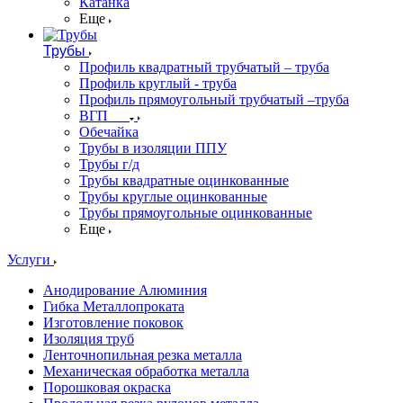
Катанка
Еще
Трубы
Профиль квадратный трубчатый – труба
Профиль круглый - труба
Профиль прямоугольный трубчатый –труба
ВГП
Обечайка
Трубы в изоляции ППУ
Трубы г/д
Трубы квадратные оцинкованные
Трубы круглые оцинкованные
Трубы прямоугольные оцинкованные
Еще
Услуги
Анодирование Алюминия
Гибка Металлопроката
Изготовление поковок
Изоляция труб
Ленточнопильная резка металла
Механическая обработка металла
Порошковая окраска