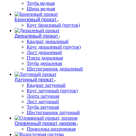
Труба медная
Шина медная
Бронзовый прокат
Круг бронзовый (пруток)
Дюралевый прокат
Квадрат дюралевый
Круг дюралевый (пруток)
Лист дюралевый
Плита дюралевая
Труба дюралевая
Шестигранник дюралевый
Латунный прокат
Квадрат латунный
Круг латунный (пруток)
Лента латунная
Лист латунный
Труба латунная
Шестигранник латунный
Оловянный прокат, нихром
Проволока нихромовая