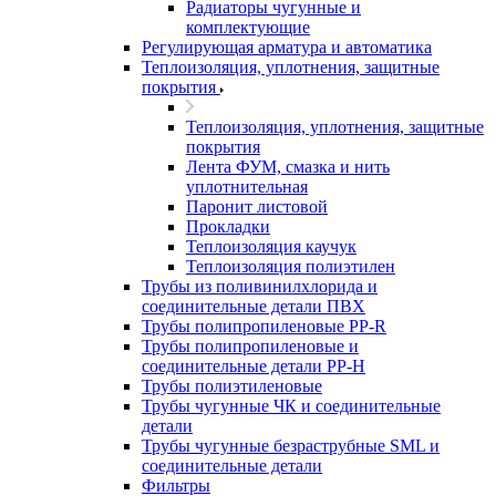
Радиаторы чугунные и
комплектующие
Регулирующая арматура и автоматика
Теплоизоляция, уплотнения, защитные
покрытия
Теплоизоляция, уплотнения, защитные
покрытия
Лента ФУМ, смазка и нить
уплотнительная
Паронит листовой
Прокладки
Теплоизоляция каучук
Теплоизоляция полиэтилен
Трубы из поливинилхлорида и
соединительные детали ПВХ
Трубы полипропиленовые PP-R
Трубы полипропиленовые и
соединительные детали PP-H
Трубы полиэтиленовые
Трубы чугунные ЧК и соединительные
детали
Трубы чугунные безраструбные SML и
соединительные детали
Фильтры