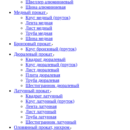
Швеллер алюминиевый
Шина алюминиевая
Медный прокат
Круг медный (пруток)
Лента медная
Лист медный
Труба медная
Шина медная
Бронзовый прокат
Круг бронзовый (пруток)
Дюралевый прокат
Квадрат дюралевый
Круг дюралевый (пруток)
Лист дюралевый
Плита дюралевая
Труба дюралевая
Шестигранник дюралевый
Латунный прокат
Квадрат латунный
Круг латунный (пруток)
Лента латунная
Лист латунный
Труба латунная
Шестигранник латунный
Оловянный прокат, нихром