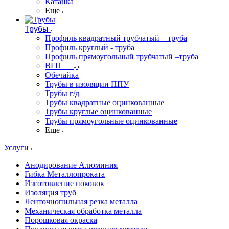
Катанка
Еще
Трубы
Профиль квадратный трубчатый – труба
Профиль круглый - труба
Профиль прямоугольный трубчатый –труба
ВГП
Обечайка
Трубы в изоляции ППУ
Трубы г/д
Трубы квадратные оцинкованные
Трубы круглые оцинкованные
Трубы прямоугольные оцинкованные
Еще
Услуги
Анодирование Алюминия
Гибка Металлопроката
Изготовление поковок
Изоляция труб
Ленточнопильная резка металла
Механическая обработка металла
Порошковая окраска