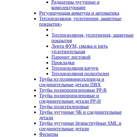
Радиаторы чугунные и
комплектующие
Регулирующая арматура и автоматика
Теплоизоляция, уплотнения, защитные
покрытия
Теплоизоляция, уплотнения, защитные
покрытия
Лента ФУМ, смазка и нить
уплотнительная
Паронит листовой
Прокладки
Теплоизоляция каучук
Теплоизоляция полиэтилен
Трубы из поливинилхлорида и
соединительные детали ПВХ
Трубы полипропиленовые PP-R
Трубы полипропиленовые и
соединительные детали PP-H
Трубы полиэтиленовые
Трубы чугунные ЧК и соединительные
детали
Трубы чугунные безраструбные SML и
соединительные детали
Фильтры