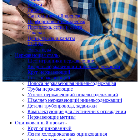
Гвозди
Дюбели
Сантехнический крепеж
Перфорированный крепеж
Проволока, сетка и лента
Такелаж
Цепи, тросы и канаты
Шайбы
Электроды
Нержавеющая сталь
Шестигранники нержавеющие
Квадрат нержавеющий никельсодержащий
Круг нержавеющий
Лист нержавеющий
Полоса нержавеющая никельсодержащая
Трубы нержавеющие
Уголок нержавеющий никельсодержащий
Швеллер нержавеющий никельсодержащий
Детали трубопровода, задвижки
Комплектующие для лестничных ограждений
Нержавеющие метизы
Оцинкованный прокат
Круг оцинкованный
Лента холоднокатаная оцинкованная
Лист оцинкованный