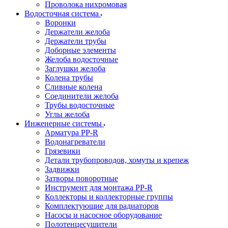
Проволока нихромовая
Водосточная система
Воронки
Держатели желоба
Держатели трубы
Доборные элементы
Желоба водосточные
Заглушки желоба
Колена трубы
Сливные колена
Соединители желоба
Трубы водосточные
Углы желоба
Инженерные системы
Арматура PP-R
Водонагреватели
Грязевики
Детали трубопроводов, хомуты и крепеж
Задвижки
Затворы поворотные
Инструмент для монтажа PP-R
Коллекторы и коллекторные группы
Комплектующие для радиаторов
Насосы и насосное оборудование
Полотенцесушители