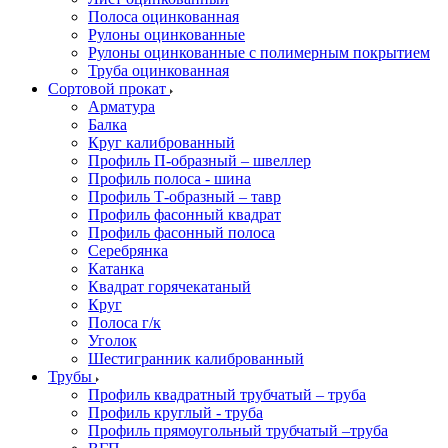
Полоса оцинкованная
Рулоны оцинкованные
Рулоны оцинкованные с полимерным покрытием
Труба оцинкованная
Сортовой прокат
Арматура
Балка
Круг калиброванный
Профиль П-образный – швеллер
Профиль полоса - шина
Профиль Т-образный – тавр
Профиль фасонный квадрат
Профиль фасонный полоса
Серебрянка
Катанка
Квадрат горячекатаный
Круг
Полоса г/к
Уголок
Шестигранник калиброванный
Трубы
Профиль квадратный трубчатый – труба
Профиль круглый - труба
Профиль прямоугольный трубчатый –труба