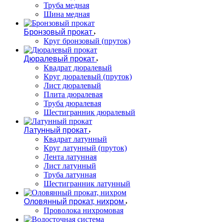
Труба медная
Шина медная
Бронзовый прокат
Круг бронзовый (пруток)
Дюралевый прокат
Квадрат дюралевый
Круг дюралевый (пруток)
Лист дюралевый
Плита дюралевая
Труба дюралевая
Шестигранник дюралевый
Латунный прокат
Квадрат латунный
Круг латунный (пруток)
Лента латунная
Лист латунный
Труба латунная
Шестигранник латунный
Оловянный прокат, нихром
Проволока нихромовая