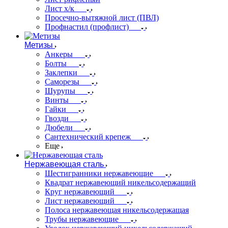
Лист х/к
Просечно-вытяжной лист (ПВЛ)
Профнастил (профлист)
Метизы
Анкеры
Болты
Заклепки
Саморезы
Шурупы
Винты
Гайки
Гвозди
Дюбели
Сантехнический крепеж
Еще
Нержавеющая сталь
Шестигранники нержавеющие
Квадрат нержавеющий никельсодержащий
Круг нержавеющий
Лист нержавеющий
Полоса нержавеющая никельсодержащая
Трубы нержавеющие