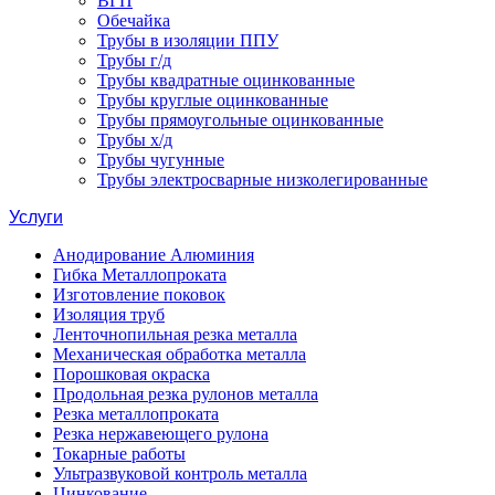
ВГП
Обечайка
Трубы в изоляции ППУ
Трубы г/д
Трубы квадратные оцинкованные
Трубы круглые оцинкованные
Трубы прямоугольные оцинкованные
Трубы х/д
Трубы чугунные
Трубы электросварные низколегированные
Услуги
Анодирование Алюминия
Гибка Металлопроката
Изготовление поковок
Изоляция труб
Ленточнопильная резка металла
Механическая обработка металла
Порошковая окраска
Продольная резка рулонов металла
Резка металлопроката
Резка нержавеющего рулона
Токарные работы
Ультразвуковой контроль металла
Цинкование