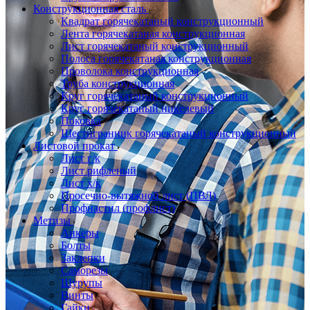
Конструкционная сталь
Квадрат горячекатаный конструкционный
Лента горячекатаная конструкционная
Лист горячекатаный конструкционный
Полоса горячекатаная конструкционная
Проволока конструкционная
Труба конструкционная
Круг горячекатаный конструкционный
Круг горячекатаный никелевый
Поковка
Шестигранник горячекатаный конструкционный
Листовой прокат
Лист г/к
Лист рифленый
Лист х/к
Просечно-вытяжной лист (ПВЛ)
Профнастил (профлист)
Метизы
Анкеры
Болты
Заклепки
Саморезы
Шурупы
Винты
Гайки