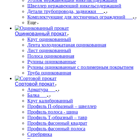
Уголок нержавеющий никельсодержащий
Швеллер нержавеющий никельсодержащий
Детали трубопровода, задвижки
Комплектующие для лестничных ограждений
Еще
Оцинкованный прокат
Круг оцинкованный
Лента холоднокатаная оцинкованная
Лист оцинкованный
Полоса оцинкованная
Рулоны оцинкованные
Рулоны оцинкованные с полимерным покрытием
Труба оцинкованная
Сортовой прокат
Арматура
Балка
Круг калиброванный
Профиль П-образный – швеллер
Профиль полоса - шина
Профиль Т-образный – тавр
Профиль фасонный квадрат
Профиль фасонный полоса
Серебрянка