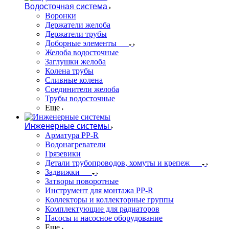
Водосточная система
Воронки
Держатели желоба
Держатели трубы
Доборные элементы
Желоба водосточные
Заглушки желоба
Колена трубы
Сливные колена
Соединители желоба
Трубы водосточные
Еще
Инженерные системы
Арматура PP-R
Водонагреватели
Грязевики
Детали трубопроводов, хомуты и крепеж
Задвижки
Затворы поворотные
Инструмент для монтажа PP-R
Коллекторы и коллекторные группы
Комплектующие для радиаторов
Насосы и насосное оборудование
Еще