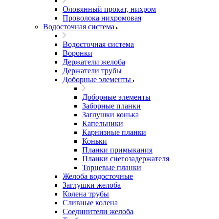
Оловянный прокат, нихром
Проволока нихромовая
Водосточная система
Водосточная система
Воронки
Держатели желоба
Держатели трубы
Доборные элементы
Доборные элементы
Заборные планки
Заглушки конька
Капельники
Карнизные планки
Коньки
Планки примыкания
Планки снегозадержателя
Торцевые планки
Желоба водосточные
Заглушки желоба
Колена трубы
Сливные колена
Соединители желоба