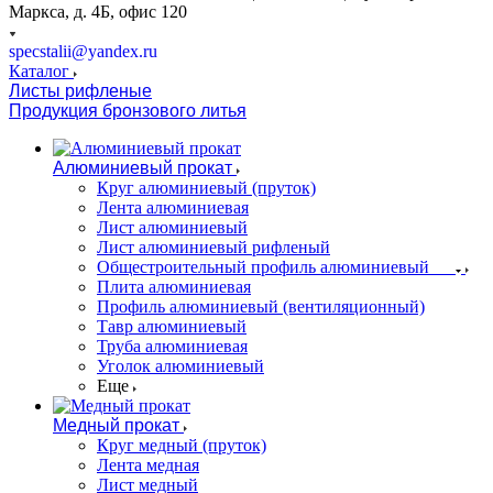
Маркса, д. 4Б, офис 120
specstalii@yandex.ru
Каталог
Листы рифленые
Продукция бронзового литья
Алюминиевый прокат
Круг алюминиевый (пруток)
Лента алюминиевая
Лист алюминиевый
Лист алюминиевый рифленый
Общестроительный профиль алюминиевый
Плита алюминиевая
Профиль алюминиевый (вентиляционный)
Тавр алюминиевый
Труба алюминиевая
Уголок алюминиевый
Еще
Медный прокат
Круг медный (пруток)
Лента медная
Лист медный