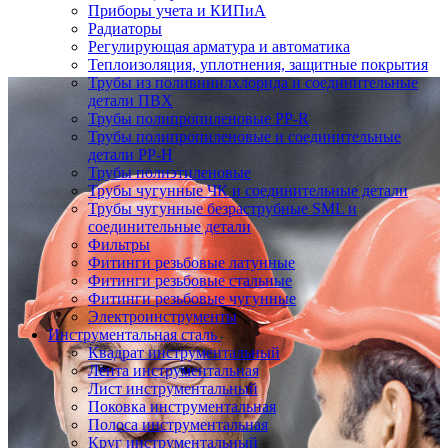
Приборы учета и КИПиА
Радиаторы
Регулирующая арматура и автоматика
Теплоизоляция, уплотнения, защитные покрытия
Трубы из поливинилхлорида и соединительные
детали ПВХ
Трубы полипропиленовые PP-R
Трубы полипропиленовые и соединительные
детали PP-H
Трубы полиэтиленовые
Трубы чугунные ЧК и соединительные детали
Трубы чугунные безраструбные SML и
соединительные детали
Фильтры
Фитинги резьбовые латунные
Фитинги резьбовые стальные
Фитинги резьбовые чугунные
Электроинструменты
Инструментальная сталь
Квадрат инструментальный
Лента инструментальная
Лист инструментальный
Поковка инструментальная
Полоса инструментальная
Круг инструментальный