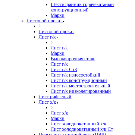
Шестигранник горячекатаный
конструкционный
Марки
Листовой прокат
Листовой прокат
Лист г/к
Лист г/к
Марки
Высокопрочная сталь
Лист г/к
Лист г/к Ст3
Лист г/к износостойкий
Лист г/к конструкционный
Лист г/к мостостроительный
Лист г/к низколегированный
Лист рифленый
Лист х/к
Лист х/к
Марки
Лист холоднокатанный х/к
Лист холоднокатанный х/к Ст
Просечно-вытяжной лист (ПВЛ)