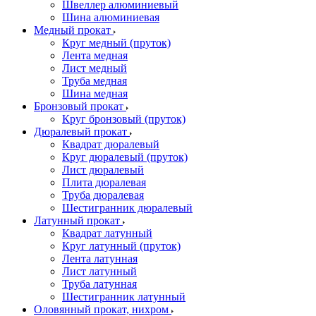
Швеллер алюминиевый
Шина алюминиевая
Медный прокат
Круг медный (пруток)
Лента медная
Лист медный
Труба медная
Шина медная
Бронзовый прокат
Круг бронзовый (пруток)
Дюралевый прокат
Квадрат дюралевый
Круг дюралевый (пруток)
Лист дюралевый
Плита дюралевая
Труба дюралевая
Шестигранник дюралевый
Латунный прокат
Квадрат латунный
Круг латунный (пруток)
Лента латунная
Лист латунный
Труба латунная
Шестигранник латунный
Оловянный прокат, нихром