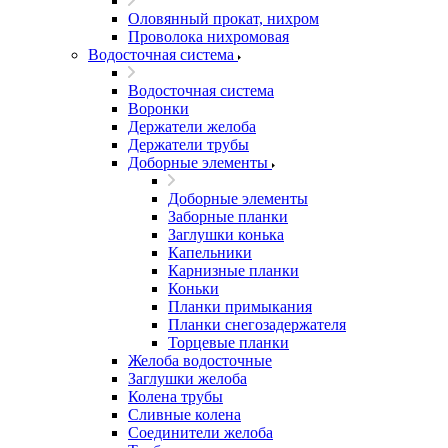
Оловянный прокат, нихром
Проволока нихромовая
Водосточная система
Водосточная система
Воронки
Держатели желоба
Держатели трубы
Доборные элементы
Доборные элементы
Заборные планки
Заглушки конька
Капельники
Карнизные планки
Коньки
Планки примыкания
Планки снегозадержателя
Торцевые планки
Желоба водосточные
Заглушки желоба
Колена трубы
Сливные колена
Соединители желоба