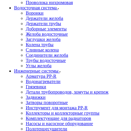
Проволока нихромовая
Водосточная система
Воронки
Держатели желоба
Держатели трубы
Доборные элементы
Желоба водосточные
Заглушки желоба
Колена трубы
Сливные колена
Соединители желоба
Трубы водосточные
Углы желоба
Инженерные системы
Арматура PP-R
Водонагреватели
Грязевики
Детали трубопроводов, хомуты и крепеж
Задвижки
Затворы поворотные
Инструмент для монтажа PP-R
Коллекторы и коллекторные группы
Комплектующие для радиаторов
Насосы и насосное оборудование
Полотенцесушители