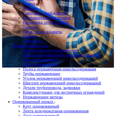
Гвозди
Дюбели
Сантехнический крепеж
Перфорированный крепеж
Проволока, сетка и лента
Такелаж
Цепи, тросы и канаты
Шайбы
Электроды
Нержавеющая сталь
Шестигранники нержавеющие
Квадрат нержавеющий никельсодержащий
Круг нержавеющий
Лист нержавеющий
Полоса нержавеющая никельсодержащая
Трубы нержавеющие
Уголок нержавеющий никельсодержащий
Швеллер нержавеющий никельсодержащий
Детали трубопровода, задвижки
Комплектующие для лестничных ограждений
Нержавеющие метизы
Оцинкованный прокат
Круг оцинкованный
Лента холоднокатаная оцинкованная
Лист оцинкованный