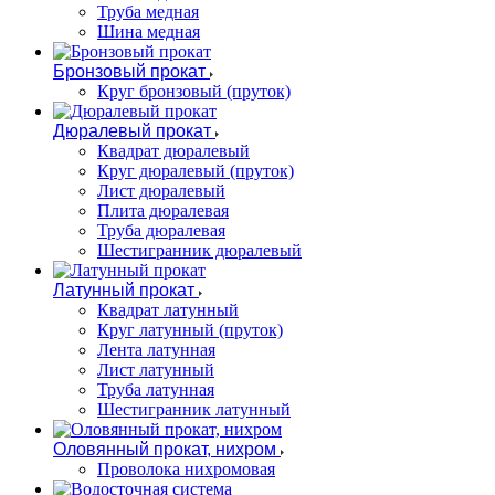
Труба медная
Шина медная
Бронзовый прокат
Круг бронзовый (пруток)
Дюралевый прокат
Квадрат дюралевый
Круг дюралевый (пруток)
Лист дюралевый
Плита дюралевая
Труба дюралевая
Шестигранник дюралевый
Латунный прокат
Квадрат латунный
Круг латунный (пруток)
Лента латунная
Лист латунный
Труба латунная
Шестигранник латунный
Оловянный прокат, нихром
Проволока нихромовая