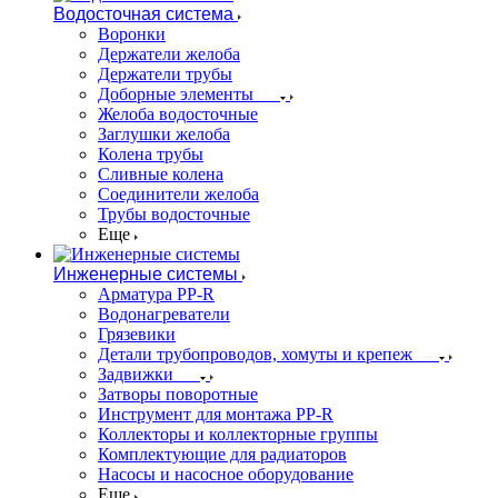
Водосточная система
Воронки
Держатели желоба
Держатели трубы
Доборные элементы
Желоба водосточные
Заглушки желоба
Колена трубы
Сливные колена
Соединители желоба
Трубы водосточные
Еще
Инженерные системы
Арматура PP-R
Водонагреватели
Грязевики
Детали трубопроводов, хомуты и крепеж
Задвижки
Затворы поворотные
Инструмент для монтажа PP-R
Коллекторы и коллекторные группы
Комплектующие для радиаторов
Насосы и насосное оборудование
Еще