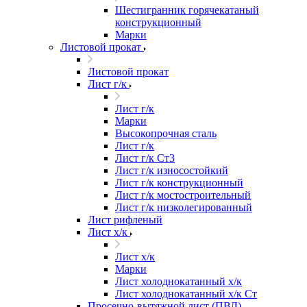
Шестигранник горячекатаный
конструкционный
Марки
Листовой прокат
Листовой прокат
Лист г/к
Лист г/к
Марки
Высокопрочная сталь
Лист г/к
Лист г/к Ст3
Лист г/к износостойкий
Лист г/к конструкционный
Лист г/к мостостроительный
Лист г/к низколегированный
Лист рифленый
Лист х/к
Лист х/к
Марки
Лист холоднокатанный х/к
Лист холоднокатанный х/к Ст
Просечно-вытяжной лист (ПВЛ)