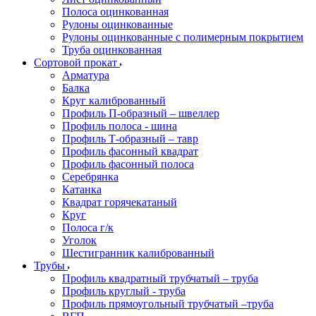
Полоса оцинкованная
Рулоны оцинкованные
Рулоны оцинкованные с полимерным покрытием
Труба оцинкованная
Сортовой прокат
Арматура
Балка
Круг калиброванный
Профиль П-образный – швеллер
Профиль полоса - шина
Профиль Т-образный – тавр
Профиль фасонный квадрат
Профиль фасонный полоса
Серебрянка
Катанка
Квадрат горячекатаный
Круг
Полоса г/к
Уголок
Шестигранник калиброванный
Трубы
Профиль квадратный трубчатый – труба
Профиль круглый - труба
Профиль прямоугольный трубчатый –труба