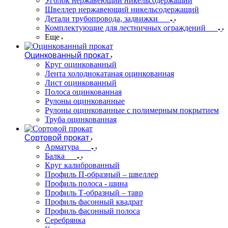
Уголок нержавеющий никельсодержащий
Швеллер нержавеющий никельсодержащий
Детали трубопровода, задвижки
Комплектующие для лестничных ограждений
Еще
Оцинкованный прокат
Круг оцинкованный
Лента холоднокатаная оцинкованная
Лист оцинкованный
Полоса оцинкованная
Рулоны оцинкованные
Рулоны оцинкованные с полимерным покрытием
Труба оцинкованная
Сортовой прокат
Арматура
Балка
Круг калиброванный
Профиль П-образный – швеллер
Профиль полоса - шина
Профиль Т-образный – тавр
Профиль фасонный квадрат
Профиль фасонный полоса
Серебрянка