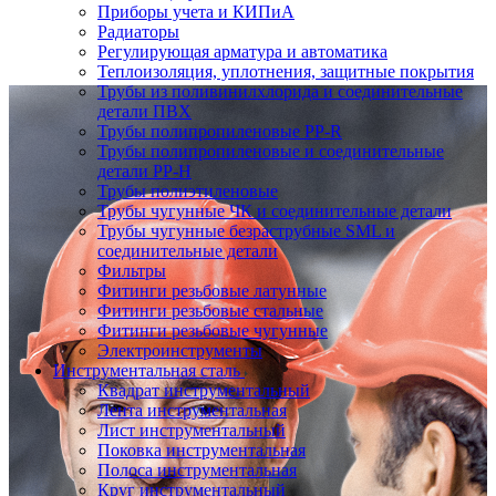
Приборы учета и КИПиА
Радиаторы
Регулирующая арматура и автоматика
Теплоизоляция, уплотнения, защитные покрытия
Трубы из поливинилхлорида и соединительные
детали ПВХ
Трубы полипропиленовые PP-R
Трубы полипропиленовые и соединительные
детали PP-H
Трубы полиэтиленовые
Трубы чугунные ЧК и соединительные детали
Трубы чугунные безраструбные SML и
соединительные детали
Фильтры
Фитинги резьбовые латунные
Фитинги резьбовые стальные
Фитинги резьбовые чугунные
Электроинструменты
Инструментальная сталь
Квадрат инструментальный
Лента инструментальная
Лист инструментальный
Поковка инструментальная
Полоса инструментальная
Круг инструментальный