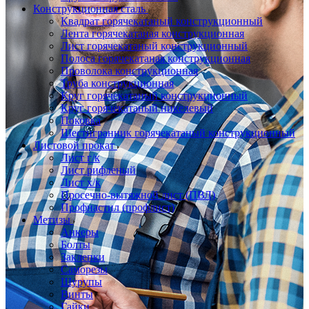
Конструкционная сталь
Квадрат горячекатаный конструкционный
Лента горячекатаная конструкционная
Лист горячекатаный конструкционный
Полоса горячекатаная конструкционная
Проволока конструкционная
Труба конструкционная
Круг горячекатаный конструкционный
Круг горячекатаный никелевый
Поковка
Шестигранник горячекатаный конструкционный
Листовой прокат
Лист г/к
Лист рифленый
Лист х/к
Просечно-вытяжной лист (ПВЛ)
Профнастил (профлист)
Метизы
Анкеры
Болты
Заклепки
Саморезы
Шурупы
Винты
Гайки