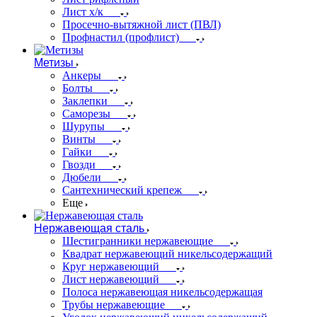
Лист х/к
Просечно-вытяжной лист (ПВЛ)
Профнастил (профлист)
Метизы
Анкеры
Болты
Заклепки
Саморезы
Шурупы
Винты
Гайки
Гвозди
Дюбели
Сантехнический крепеж
Еще
Нержавеющая сталь
Шестигранники нержавеющие
Квадрат нержавеющий никельсодержащий
Круг нержавеющий
Лист нержавеющий
Полоса нержавеющая никельсодержащая
Трубы нержавеющие