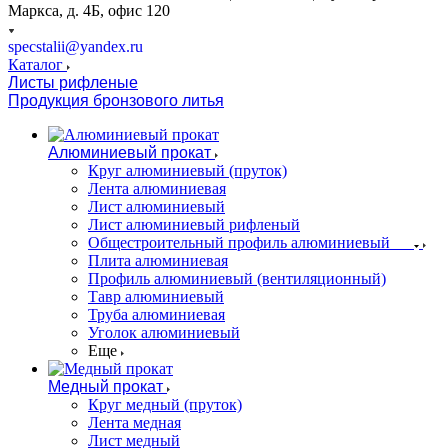
Маркса, д. 4Б, офис 120
specstalii@yandex.ru
Каталог
Листы рифленые
Продукция бронзового литья
Алюминиевый прокат
Круг алюминиевый (пруток)
Лента алюминиевая
Лист алюминиевый
Лист алюминиевый рифленый
Общестроительный профиль алюминиевый
Плита алюминиевая
Профиль алюминиевый (вентиляционный)
Тавр алюминиевый
Труба алюминиевая
Уголок алюминиевый
Еще
Медный прокат
Круг медный (пруток)
Лента медная
Лист медный