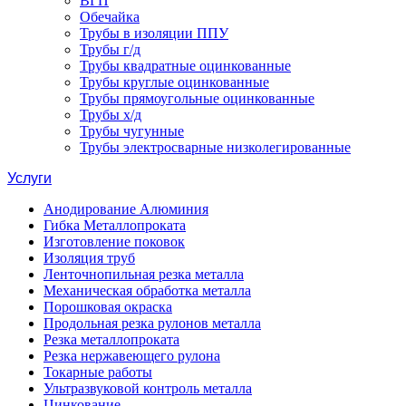
ВГП
Обечайка
Трубы в изоляции ППУ
Трубы г/д
Трубы квадратные оцинкованные
Трубы круглые оцинкованные
Трубы прямоугольные оцинкованные
Трубы х/д
Трубы чугунные
Трубы электросварные низколегированные
Услуги
Анодирование Алюминия
Гибка Металлопроката
Изготовление поковок
Изоляция труб
Ленточнопильная резка металла
Механическая обработка металла
Порошковая окраска
Продольная резка рулонов металла
Резка металлопроката
Резка нержавеющего рулона
Токарные работы
Ультразвуковой контроль металла
Цинкование