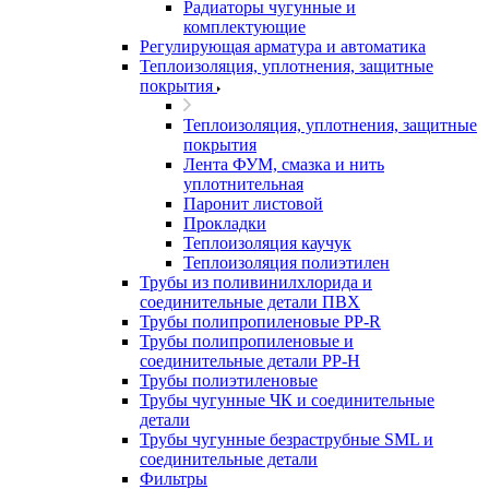
Радиаторы чугунные и
комплектующие
Регулирующая арматура и автоматика
Теплоизоляция, уплотнения, защитные
покрытия
Теплоизоляция, уплотнения, защитные
покрытия
Лента ФУМ, смазка и нить
уплотнительная
Паронит листовой
Прокладки
Теплоизоляция каучук
Теплоизоляция полиэтилен
Трубы из поливинилхлорида и
соединительные детали ПВХ
Трубы полипропиленовые PP-R
Трубы полипропиленовые и
соединительные детали PP-H
Трубы полиэтиленовые
Трубы чугунные ЧК и соединительные
детали
Трубы чугунные безраструбные SML и
соединительные детали
Фильтры