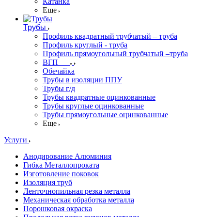
Катанка
Еще
Трубы
Профиль квадратный трубчатый – труба
Профиль круглый - труба
Профиль прямоугольный трубчатый –труба
ВГП
Обечайка
Трубы в изоляции ППУ
Трубы г/д
Трубы квадратные оцинкованные
Трубы круглые оцинкованные
Трубы прямоугольные оцинкованные
Еще
Услуги
Анодирование Алюминия
Гибка Металлопроката
Изготовление поковок
Изоляция труб
Ленточнопильная резка металла
Механическая обработка металла
Порошковая окраска