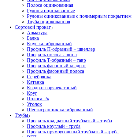
Полоса оцинкованная
Рулоны оцинкованные
Рулоны оцинкованные с полимерным покрытием
Труба оцинкованная
Сортовой прокат
Арматура
Балка
Круг калиброванный
Профиль П-образный – швеллер
Профиль полоса - шина
Профиль Т-образный – тавр
Профиль фасонный квадрат
Профиль фасонный полоса
Серебрянка
Катанка
Квадрат горячекатаный
Круг
Полоса г/к
Уголок
Шестигранник калиброванный
Трубы
Профиль квадратный трубчатый – труба
Профиль круглый - труба
Профиль прямоугольный трубчатый –труба