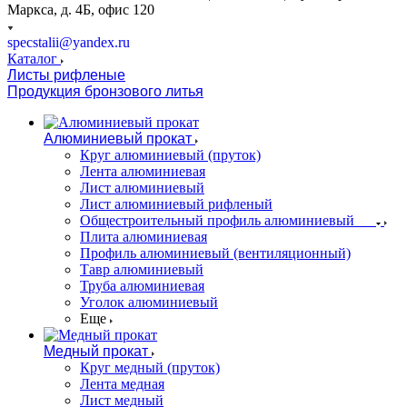
Маркса, д. 4Б, офис 120
specstalii@yandex.ru
Каталог
Листы рифленые
Продукция бронзового литья
Алюминиевый прокат
Круг алюминиевый (пруток)
Лента алюминиевая
Лист алюминиевый
Лист алюминиевый рифленый
Общестроительный профиль алюминиевый
Плита алюминиевая
Профиль алюминиевый (вентиляционный)
Тавр алюминиевый
Труба алюминиевая
Уголок алюминиевый
Еще
Медный прокат
Круг медный (пруток)
Лента медная
Лист медный