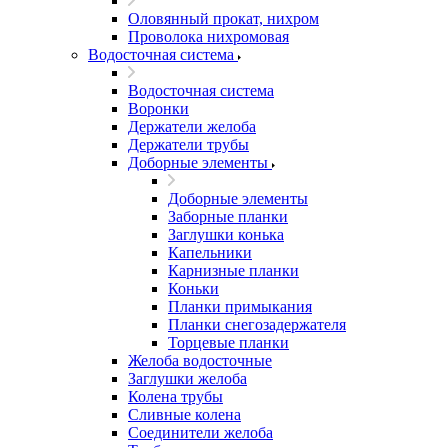
Оловянный прокат, нихром
Проволока нихромовая
Водосточная система
Водосточная система
Воронки
Держатели желоба
Держатели трубы
Доборные элементы
Доборные элементы
Заборные планки
Заглушки конька
Капельники
Карнизные планки
Коньки
Планки примыкания
Планки снегозадержателя
Торцевые планки
Желоба водосточные
Заглушки желоба
Колена трубы
Сливные колена
Соединители желоба