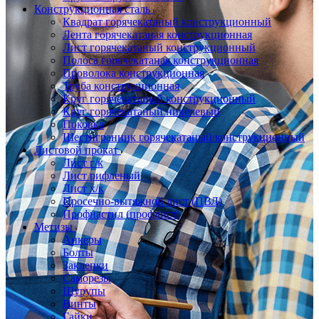
Конструкционная сталь
Квадрат горячекатаный конструкционный
Лента горячекатаная конструкционная
Лист горячекатаный конструкционный
Полоса горячекатаная конструкционная
Проволока конструкционная
Труба конструкционная
Круг горячекатаный конструкционный
Круг горячекатаный никелевый
Поковка
Шестигранник горячекатаный конструкционный
Листовой прокат
Лист г/к
Лист рифленый
Лист х/к
Просечно-вытяжной лист (ПВЛ)
Профнастил (профлист)
Метизы
Анкеры
Болты
Заклепки
Саморезы
Шурупы
Винты
Гайки