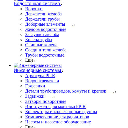
Водосточная система
Воронки
Держатели желоба
Держатели трубы
Доборные элементы
Желоба водосточные
Заглушки желоба
Колена трубы
Сливные колена
Соединители желоба
Трубы водосточные
Еще
Инженерные системы
Арматура PP-R
Водонагреватели
Грязевики
Детали трубопроводов, хомуты и крепеж
Задвижки
Затворы поворотные
Инструмент для монтажа PP-R
Коллекторы и коллекторные группы
Комплектующие для радиаторов
Насосы и насосное оборудование
Еще