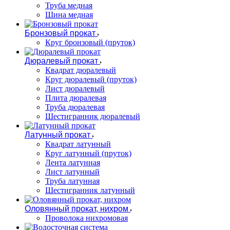
Труба медная
Шина медная
Бронзовый прокат
Круг бронзовый (пруток)
Дюралевый прокат
Квадрат дюралевый
Круг дюралевый (пруток)
Лист дюралевый
Плита дюралевая
Труба дюралевая
Шестигранник дюралевый
Латунный прокат
Квадрат латунный
Круг латунный (пруток)
Лента латунная
Лист латунный
Труба латунная
Шестигранник латунный
Оловянный прокат, нихром
Проволока нихромовая