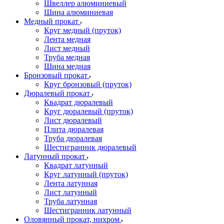
Швеллер алюминиевый
Шина алюминиевая
Медный прокат
Круг медный (пруток)
Лента медная
Лист медный
Труба медная
Шина медная
Бронзовый прокат
Круг бронзовый (пруток)
Дюралевый прокат
Квадрат дюралевый
Круг дюралевый (пруток)
Лист дюралевый
Плита дюралевая
Труба дюралевая
Шестигранник дюралевый
Латунный прокат
Квадрат латунный
Круг латунный (пруток)
Лента латунная
Лист латунный
Труба латунная
Шестигранник латунный
Оловянный прокат, нихром