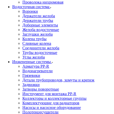
Проволока нихромовая
Водосточная система
Воронки
Держатели желоба
Держатели трубы
Доборные элементы
Желоба водосточные
Заглушки желоба
Колена трубы
Сливные колена
Соединители желоба
Трубы водосточные
Углы желоба
Инженерные системы
Арматура PP-R
Водонагреватели
Грязевики
Детали трубопроводов, хомуты и крепеж
Задвижки
Затворы поворотные
Инструмент для монтажа PP-R
Коллекторы и коллекторные группы
Комплектующие для радиаторов
Насосы и насосное оборудование
Полотенцесушители