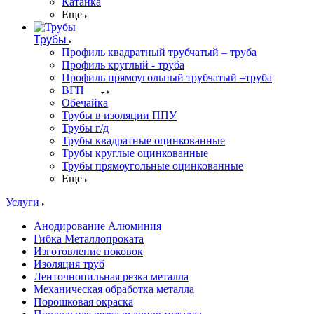
Катанка
Еще
Трубы
Профиль квадратный трубчатый – труба
Профиль круглый - труба
Профиль прямоугольный трубчатый –труба
ВГП
Обечайка
Трубы в изоляции ППУ
Трубы г/д
Трубы квадратные оцинкованные
Трубы круглые оцинкованные
Трубы прямоугольные оцинкованные
Еще
Услуги
Анодирование Алюминия
Гибка Металлопроката
Изготовление поковок
Изоляция труб
Ленточнопильная резка металла
Механическая обработка металла
Порошковая окраска