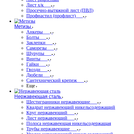
Лист х/к
Просечно-вытяжной лист (ПВЛ)
Профнастил (профлист)
Метизы
Анкеры
Болты
Заклепки
Саморезы
Шурупы
Винты
Гайки
Гвозди
Дюбели
Сантехнический крепеж
Еще
Нержавеющая сталь
Шестигранники нержавеющие
Квадрат нержавеющий никельсодержащий
Круг нержавеющий
Лист нержавеющий
Полоса нержавеющая никельсодержащая
Трубы нержавеющие