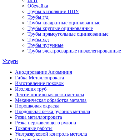
ВГП
Обечайка
Трубы в изоляции ППУ
Трубы г/д
Трубы квадратные оцинкованные
Трубы круглые оцинкованные
Трубы прямоугольные оцинкованные
Трубы х/д
Трубы чугунные
Трубы электросварные низколегированные
Услуги
Анодирование Алюминия
Гибка Металлопроката
Изготовление поковок
Изоляция труб
Ленточнопильная резка металла
Механическая обработка металла
Порошковая окраска
Продольная резка рулонов металла
Резка металлопроката
Резка нержавеющего рулона
Токарные работы
Ультразвуковой контроль металла
Цинкование