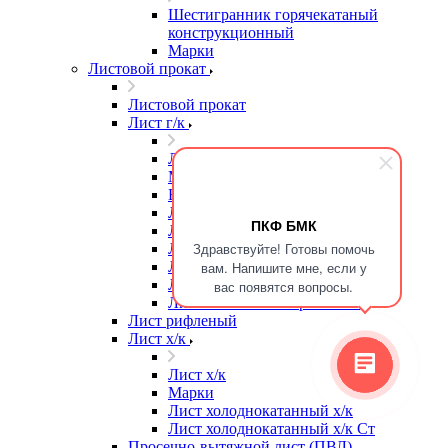
Шестигранник горячекатаный
конструкционный
Марки
Листовой прокат
Листовой прокат
Лист г/к
Лист г/к
Марки
Высокопрочная сталь
Лист г/к
ПКФ БМК
Лист г/к Ст3
Здравствуйте! Готовы помочь
Лист г/к износостойкий
Лист г/к конструкционный
вам. Напишите мне, если у
Лист г/к мостостроительный
вас появятся вопросы.
Лист г/к низколегированный
Лист рифленый
Лист х/к
Лист х/к
Марки
Лист холоднокатанный х/к
Лист холоднокатанный х/к Ст
Просечно-вытяжной лист (ПВЛ)