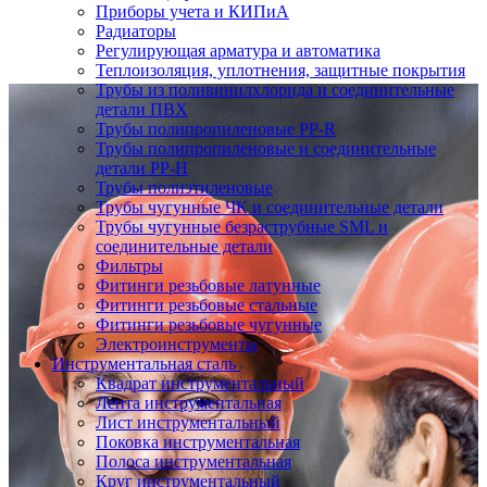
Приборы учета и КИПиА
Радиаторы
Регулирующая арматура и автоматика
Теплоизоляция, уплотнения, защитные покрытия
Трубы из поливинилхлорида и соединительные
детали ПВХ
Трубы полипропиленовые PP-R
Трубы полипропиленовые и соединительные
детали PP-H
Трубы полиэтиленовые
Трубы чугунные ЧК и соединительные детали
Трубы чугунные безраструбные SML и
соединительные детали
Фильтры
Фитинги резьбовые латунные
Фитинги резьбовые стальные
Фитинги резьбовые чугунные
Электроинструменты
Инструментальная сталь
Квадрат инструментальный
Лента инструментальная
Лист инструментальный
Поковка инструментальная
Полоса инструментальная
Круг инструментальный