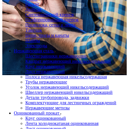
Гвозди
Дюбели
Сантехнический крепеж
Перфорированный крепеж
Проволока, сетка и лента
Такелаж
Цепи, тросы и канаты
Шайбы
Электроды
Нержавеющая сталь
Шестигранники нержавеющие
Квадрат нержавеющий никельсодержащий
Круг нержавеющий
Лист нержавеющий
Полоса нержавеющая никельсодержащая
Трубы нержавеющие
Уголок нержавеющий никельсодержащий
Швеллер нержавеющий никельсодержащий
Детали трубопровода, задвижки
Комплектующие для лестничных ограждений
Нержавеющие метизы
Оцинкованный прокат
Круг оцинкованный
Лента холоднокатаная оцинкованная
Лист оцинкованный