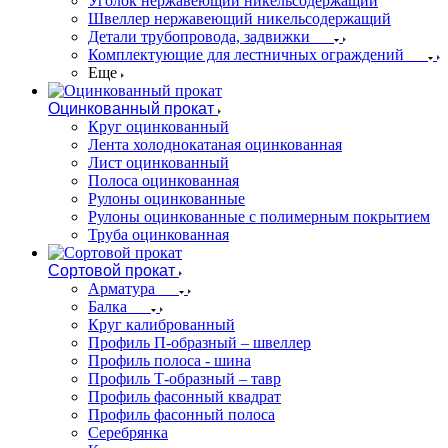
Уголок нержавеющий никельсодержащий
Швеллер нержавеющий никельсодержащий
Детали трубопровода, задвижки
Комплектующие для лестничных ограждений
Еще
Оцинкованный прокат
Круг оцинкованный
Лента холоднокатаная оцинкованная
Лист оцинкованный
Полоса оцинкованная
Рулоны оцинкованные
Рулоны оцинкованные с полимерным покрытием
Труба оцинкованная
Сортовой прокат
Арматура
Балка
Круг калиброванный
Профиль П-образный – швеллер
Профиль полоса - шина
Профиль Т-образный – тавр
Профиль фасонный квадрат
Профиль фасонный полоса
Серебрянка