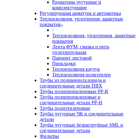
Радиаторы чугунные и
комплектующие
Регулирующая арматура и автоматика
Теплоизоляция, уплотнения, защитные
покрытия
Теплоизоляция, уплотнения, защитные
покрытия
Лента ФУМ, смазка и нить
уплотнительная
Паронит листовой
Прокладки
Теплоизоляция каучук
Теплоизоляция полиэтилен
Трубы из поливинилхлорида и
соединительные детали ПВХ
Трубы полипропиленовые PP-R
Трубы полипропиленовые и
соединительные детали PP-H
Трубы полиэтиленовые
Трубы чугунные ЧК и соединительные
детали
Трубы чугунные безраструбные SML и
соединительные детали
Фильтры