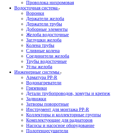
Проволока нихромовая
Водосточная система
Воронки
Держатели желоба
Держатели трубы
Доборные элементы
Желоба водосточные
Заглушки желоба
Колена трубы
Сливные колена
Соединители желоба
Трубы водосточные
Углы желоба
Инженерные системы
Арматура PP-R
Водонагреватели
Грязевики
Детали трубопроводов, хомуты и крепеж
Задвижки
Затворы поворотные
Инструмент для монтажа PP-R
Коллекторы и коллекторные группы
Комплектующие для радиаторов
Насосы и насосное оборудование
Полотенцесушители