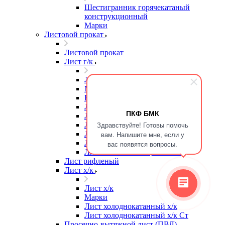
Шестигранник горячекатаный
конструкционный
Марки
Листовой прокат
Листовой прокат
Лист г/к
Лист г/к
Марки
Высокопрочная сталь
Лист г/к
ПКФ БМК
Лист г/к Ст3
Здравствуйте! Готовы помочь
Лист г/к износостойкий
Лист г/к конструкционный
вам. Напишите мне, если у
Лист г/к мостостроительный
вас появятся вопросы.
Лист г/к низколегированный
Лист рифленый
Лист х/к
Лист х/к
Марки
Лист холоднокатанный х/к
Лист холоднокатанный х/к Ст
Просечно-вытяжной лист (ПВЛ)