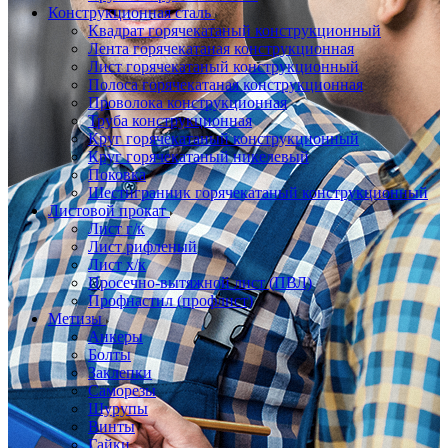
Конструкционная сталь
Квадрат горячекатаный конструкционный
Лента горячекатаная конструкционная
Лист горячекатаный конструкционный
Полоса горячекатаная конструкционная
Проволока конструкционная
Труба конструкционная
Круг горячекатаный конструкционный
Круг горячекатаный никелевый
Поковка
Шестигранник горячекатаный конструкционный
Листовой прокат
Лист г/к
Лист рифленый
Лист х/к
Просечно-вытяжной лист (ПВЛ)
Профнастил (профлист)
Метизы
Анкеры
Болты
Заклепки
Саморезы
Шурупы
Винты
Гайки