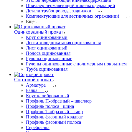
Уголок нержавеющий никельсодержащий
Швеллер нержавеющий никельсодержащий
Детали трубопровода, задвижки
Комплектующие для лестничных ограждений
Еще
Оцинкованный прокат
Круг оцинкованный
Лента холоднокатаная оцинкованная
Лист оцинкованный
Полоса оцинкованная
Рулоны оцинкованные
Рулоны оцинкованные с полимерным покрытием
Труба оцинкованная
Сортовой прокат
Арматура
Балка
Круг калиброванный
Профиль П-образный – швеллер
Профиль полоса - шина
Профиль Т-образный – тавр
Профиль фасонный квадрат
Профиль фасонный полоса
Серебрянка