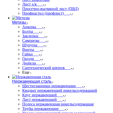
Лист х/к
Просечно-вытяжной лист (ПВЛ)
Профнастил (профлист)
Метизы
Анкеры
Болты
Заклепки
Саморезы
Шурупы
Винты
Гайки
Гвозди
Дюбели
Сантехнический крепеж
Еще
Нержавеющая сталь
Шестигранники нержавеющие
Квадрат нержавеющий никельсодержащий
Круг нержавеющий
Лист нержавеющий
Полоса нержавеющая никельсодержащая
Трубы нержавеющие