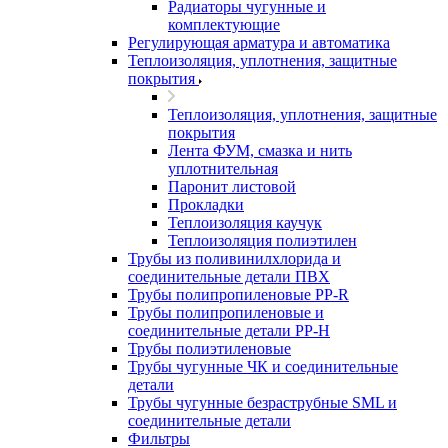
Радиаторы чугунные и
комплектующие
Регулирующая арматура и автоматика
Теплоизоляция, уплотнения, защитные
покрытия
Теплоизоляция, уплотнения, защитные
покрытия
Лента ФУМ, смазка и нить
уплотнительная
Паронит листовой
Прокладки
Теплоизоляция каучук
Теплоизоляция полиэтилен
Трубы из поливинилхлорида и
соединительные детали ПВХ
Трубы полипропиленовые PP-R
Трубы полипропиленовые и
соединительные детали PP-H
Трубы полиэтиленовые
Трубы чугунные ЧК и соединительные
детали
Трубы чугунные безраструбные SML и
соединительные детали
Фильтры