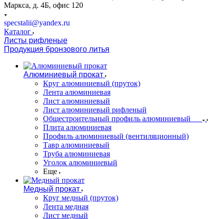
Маркса, д. 4Б, офис 120
specstalii@yandex.ru
Каталог
Листы рифленые
Продукция бронзового литья
Алюминиевый прокат
Круг алюминиевый (пруток)
Лента алюминиевая
Лист алюминиевый
Лист алюминиевый рифленый
Общестроительный профиль алюминиевый
Плита алюминиевая
Профиль алюминиевый (вентиляционный)
Тавр алюминиевый
Труба алюминиевая
Уголок алюминиевый
Еще
Медный прокат
Круг медный (пруток)
Лента медная
Лист медный