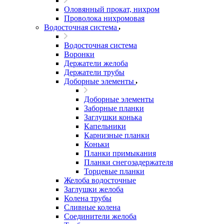
Оловянный прокат, нихром
Проволока нихромовая
Водосточная система
Водосточная система
Воронки
Держатели желоба
Держатели трубы
Доборные элементы
Доборные элементы
Заборные планки
Заглушки конька
Капельники
Карнизные планки
Коньки
Планки примыкания
Планки снегозадержателя
Торцевые планки
Желоба водосточные
Заглушки желоба
Колена трубы
Сливные колена
Соединители желоба