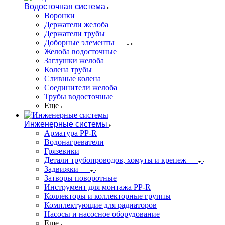
Водосточная система
Воронки
Держатели желоба
Держатели трубы
Доборные элементы
Желоба водосточные
Заглушки желоба
Колена трубы
Сливные колена
Соединители желоба
Трубы водосточные
Еще
Инженерные системы
Арматура PP-R
Водонагреватели
Грязевики
Детали трубопроводов, хомуты и крепеж
Задвижки
Затворы поворотные
Инструмент для монтажа PP-R
Коллекторы и коллекторные группы
Комплектующие для радиаторов
Насосы и насосное оборудование
Еще