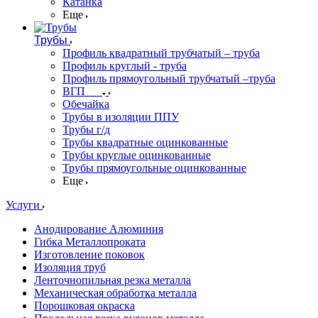
Катанка
Еще
Трубы
Профиль квадратный трубчатый – труба
Профиль круглый - труба
Профиль прямоугольный трубчатый –труба
ВГП
Обечайка
Трубы в изоляции ППУ
Трубы г/д
Трубы квадратные оцинкованные
Трубы круглые оцинкованные
Трубы прямоугольные оцинкованные
Еще
Услуги
Анодирование Алюминия
Гибка Металлопроката
Изготовление поковок
Изоляция труб
Ленточнопильная резка металла
Механическая обработка металла
Порошковая окраска