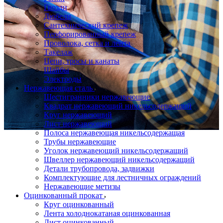
Гвозди
Дюбели
Сантехнический крепеж
Перфорированный крепеж
Проволока, сетка и лента
Такелаж
Цепи, тросы и канаты
Шайбы
Электроды
Нержавеющая сталь
Шестигранники нержавеющие
Квадрат нержавеющий никельсодержащий
Круг нержавеющий
Лист нержавеющий
Полоса нержавеющая никельсодержащая
Трубы нержавеющие
Уголок нержавеющий никельсодержащий
Швеллер нержавеющий никельсодержащий
Детали трубопровода, задвижки
Комплектующие для лестничных ограждений
Нержавеющие метизы
Оцинкованный прокат
Круг оцинкованный
Лента холоднокатаная оцинкованная
Лист оцинкованный