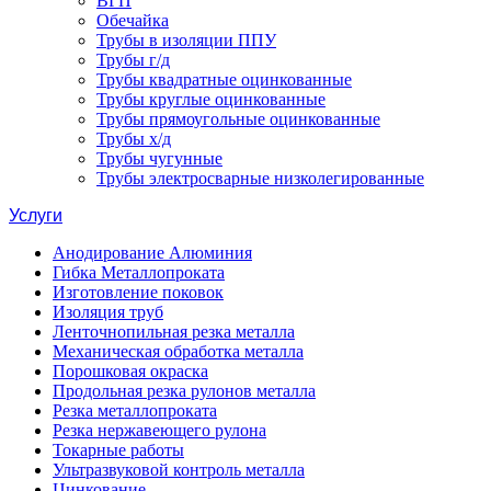
ВГП
Обечайка
Трубы в изоляции ППУ
Трубы г/д
Трубы квадратные оцинкованные
Трубы круглые оцинкованные
Трубы прямоугольные оцинкованные
Трубы х/д
Трубы чугунные
Трубы электросварные низколегированные
Услуги
Анодирование Алюминия
Гибка Металлопроката
Изготовление поковок
Изоляция труб
Ленточнопильная резка металла
Механическая обработка металла
Порошковая окраска
Продольная резка рулонов металла
Резка металлопроката
Резка нержавеющего рулона
Токарные работы
Ультразвуковой контроль металла
Цинкование