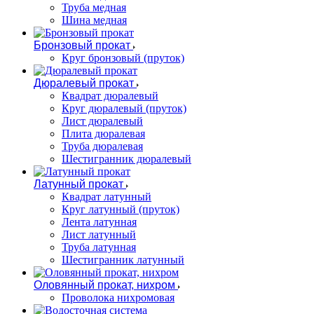
Труба медная
Шина медная
Бронзовый прокат
Круг бронзовый (пруток)
Дюралевый прокат
Квадрат дюралевый
Круг дюралевый (пруток)
Лист дюралевый
Плита дюралевая
Труба дюралевая
Шестигранник дюралевый
Латунный прокат
Квадрат латунный
Круг латунный (пруток)
Лента латунная
Лист латунный
Труба латунная
Шестигранник латунный
Оловянный прокат, нихром
Проволока нихромовая