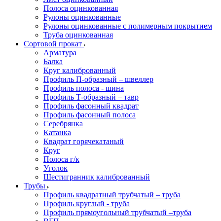
Полоса оцинкованная
Рулоны оцинкованные
Рулоны оцинкованные с полимерным покрытием
Труба оцинкованная
Сортовой прокат
Арматура
Балка
Круг калиброванный
Профиль П-образный – швеллер
Профиль полоса - шина
Профиль Т-образный – тавр
Профиль фасонный квадрат
Профиль фасонный полоса
Серебрянка
Катанка
Квадрат горячекатаный
Круг
Полоса г/к
Уголок
Шестигранник калиброванный
Трубы
Профиль квадратный трубчатый – труба
Профиль круглый - труба
Профиль прямоугольный трубчатый –труба