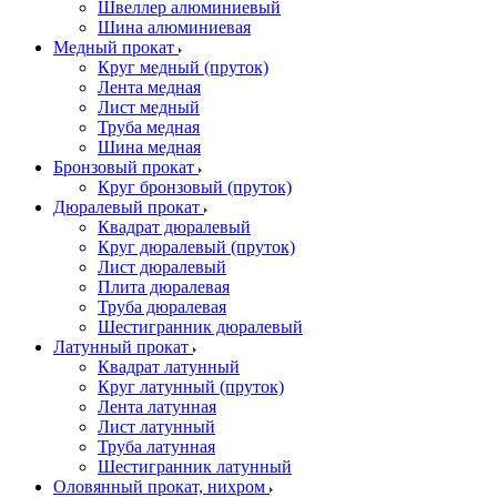
Швеллер алюминиевый
Шина алюминиевая
Медный прокат
Круг медный (пруток)
Лента медная
Лист медный
Труба медная
Шина медная
Бронзовый прокат
Круг бронзовый (пруток)
Дюралевый прокат
Квадрат дюралевый
Круг дюралевый (пруток)
Лист дюралевый
Плита дюралевая
Труба дюралевая
Шестигранник дюралевый
Латунный прокат
Квадрат латунный
Круг латунный (пруток)
Лента латунная
Лист латунный
Труба латунная
Шестигранник латунный
Оловянный прокат, нихром