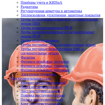
Приборы учета и КИПиА
Радиаторы
Регулирующая арматура и автоматика
Теплоизоляция, уплотнения, защитные покрытия
Трубы из поливинилхлорида и соединительные
детали ПВХ
Трубы полипропиленовые PP-R
Трубы полипропиленовые и соединительные
детали PP-H
Трубы полиэтиленовые
Трубы чугунные ЧК и соединительные детали
Трубы чугунные безраструбные SML и
соединительные детали
Фильтры
Фитинги резьбовые латунные
Фитинги резьбовые стальные
Фитинги резьбовые чугунные
Электроинструменты
Инструментальная сталь
Квадрат инструментальный
Лента инструментальная
Лист инструментальный
Поковка инструментальная
Полоса инструментальная
Круг инструментальный