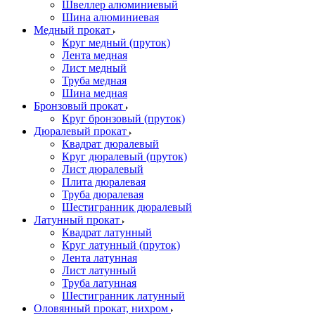
Швеллер алюминиевый
Шина алюминиевая
Медный прокат
Круг медный (пруток)
Лента медная
Лист медный
Труба медная
Шина медная
Бронзовый прокат
Круг бронзовый (пруток)
Дюралевый прокат
Квадрат дюралевый
Круг дюралевый (пруток)
Лист дюралевый
Плита дюралевая
Труба дюралевая
Шестигранник дюралевый
Латунный прокат
Квадрат латунный
Круг латунный (пруток)
Лента латунная
Лист латунный
Труба латунная
Шестигранник латунный
Оловянный прокат, нихром