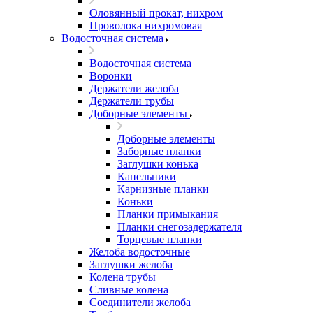
Оловянный прокат, нихром
Проволока нихромовая
Водосточная система
Водосточная система
Воронки
Держатели желоба
Держатели трубы
Доборные элементы
Доборные элементы
Заборные планки
Заглушки конька
Капельники
Карнизные планки
Коньки
Планки примыкания
Планки снегозадержателя
Торцевые планки
Желоба водосточные
Заглушки желоба
Колена трубы
Сливные колена
Соединители желоба