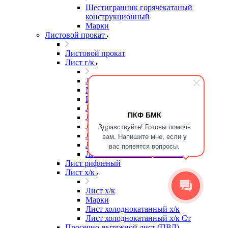
Шестигранник горячекатаный
конструкционный
Марки
Листовой прокат
Листовой прокат
Лист г/к
Лист г/к
Марки
Высокопрочная сталь
Лист г/к
ПКФ БМК
Лист г/к Ст3
Здравствуйте! Готовы помочь
Лист г/к износостойкий
Лист г/к конструкционный
вам. Напишите мне, если у
Лист г/к мостостроительный
вас появятся вопросы.
Лист г/к низколегированный
Лист рифленый
Лист х/к
Лист х/к
Марки
Лист холоднокатанный х/к
Лист холоднокатанный х/к Ст
Просечно-вытяжной лист (ПВЛ)