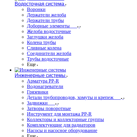
Водосточная система
Воронки
Держатели желоба
Держатели трубы
Доборные элементы
Желоба водосточные
Заглушки желоба
Колена трубы
Сливные колена
Соединители желоба
Трубы водосточные
Еще
Инженерные системы
Арматура PP-R
Водонагреватели
Грязевики
Детали трубопроводов, хомуты и крепеж
Задвижки
Затворы поворотные
Инструмент для монтажа PP-R
Коллекторы и коллекторные группы
Комплектующие для радиаторов
Насосы и насосное оборудование
Еще