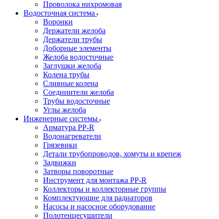
Проволока нихромовая
Водосточная система
Воронки
Держатели желоба
Держатели трубы
Доборные элементы
Желоба водосточные
Заглушки желоба
Колена трубы
Сливные колена
Соединители желоба
Трубы водосточные
Углы желоба
Инженерные системы
Арматура PP-R
Водонагреватели
Грязевики
Детали трубопроводов, хомуты и крепеж
Задвижки
Затворы поворотные
Инструмент для монтажа PP-R
Коллекторы и коллекторные группы
Комплектующие для радиаторов
Насосы и насосное оборудование
Полотенцесушители