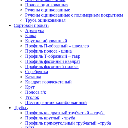
Полоса оцинкованная
Рулоны оцинкованные
Рулоны оцинкованные с полимерным покрытием
Труба оцинкованная
Сортовой прокат
Арматура
Балка
Круг калиброванный
Профиль П-образный – швеллер
Профиль полоса - шина
Профиль Т-образный – тавр
Профиль фасонный квадрат
Профиль фасонный полоса
Серебрянка
Катанка
Квадрат горячекатаный
Круг
Полоса г/к
Уголок
Шестигранник калиброванный
Трубы
Профиль квадратный трубчатый – труба
Профиль круглый - труба
Профиль прямоугольный трубчатый –труба