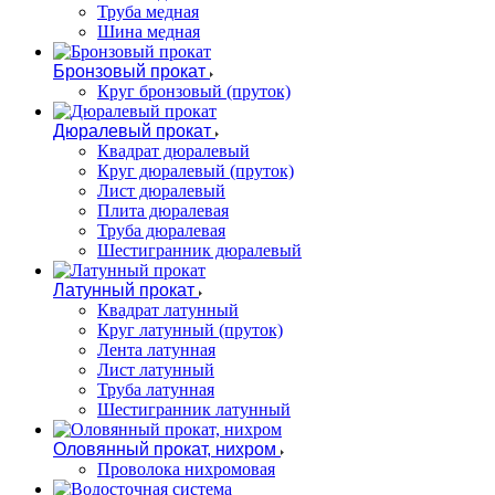
Труба медная
Шина медная
Бронзовый прокат
Круг бронзовый (пруток)
Дюралевый прокат
Квадрат дюралевый
Круг дюралевый (пруток)
Лист дюралевый
Плита дюралевая
Труба дюралевая
Шестигранник дюралевый
Латунный прокат
Квадрат латунный
Круг латунный (пруток)
Лента латунная
Лист латунный
Труба латунная
Шестигранник латунный
Оловянный прокат, нихром
Проволока нихромовая