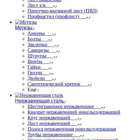
Лист х/к
Просечно-вытяжной лист (ПВЛ)
Профнастил (профлист)
Метизы
Анкеры
Болты
Заклепки
Саморезы
Шурупы
Винты
Гайки
Гвозди
Дюбели
Сантехнический крепеж
Еще
Нержавеющая сталь
Шестигранники нержавеющие
Квадрат нержавеющий никельсодержащий
Круг нержавеющий
Лист нержавеющий
Полоса нержавеющая никельсодержащая
Трубы нержавеющие