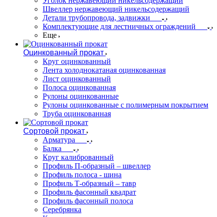
Уголок нержавеющий никельсодержащий
Швеллер нержавеющий никельсодержащий
Детали трубопровода, задвижки
Комплектующие для лестничных ограждений
Еще
Оцинкованный прокат
Круг оцинкованный
Лента холоднокатаная оцинкованная
Лист оцинкованный
Полоса оцинкованная
Рулоны оцинкованные
Рулоны оцинкованные с полимерным покрытием
Труба оцинкованная
Сортовой прокат
Арматура
Балка
Круг калиброванный
Профиль П-образный – швеллер
Профиль полоса - шина
Профиль Т-образный – тавр
Профиль фасонный квадрат
Профиль фасонный полоса
Серебрянка