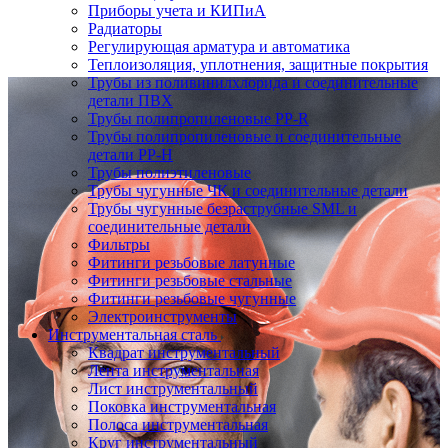
Приборы учета и КИПиА
Радиаторы
Регулирующая арматура и автоматика
Теплоизоляция, уплотнения, защитные покрытия
Трубы из поливинилхлорида и соединительные
детали ПВХ
Трубы полипропиленовые PP-R
Трубы полипропиленовые и соединительные
детали PP-H
Трубы полиэтиленовые
Трубы чугунные ЧК и соединительные детали
Трубы чугунные безраструбные SML и
соединительные детали
Фильтры
Фитинги резьбовые латунные
Фитинги резьбовые стальные
Фитинги резьбовые чугунные
Электроинструменты
Инструментальная сталь
Квадрат инструментальный
Лента инструментальная
Лист инструментальный
Поковка инструментальная
Полоса инструментальная
Круг инструментальный