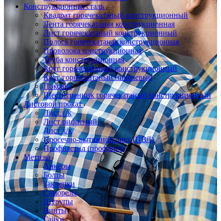
Конструкционная сталь
Квадрат горячекатаный конструкционный
Лента горячекатаная конструкционная
Лист горячекатаный конструкционный
Полоса горячекатаная конструкционная
Проволока конструкционная
Труба конструкционная
Круг горячекатаный конструкционный
Круг горячекатаный никелевый
Поковка
Шестигранник горячекатаный конструкционный
Листовой прокат
Лист г/к
Лист рифленый
Лист х/к
Просечно-вытяжной лист (ПВЛ)
Профнастил (профлист)
Метизы
Анкеры
Болты
Заклепки
Саморезы
Шурупы
Винты
Гайки