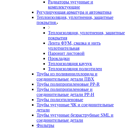
Радиаторы чугунные и
комплектующие
Регулирующая арматура и автоматика
Теплоизоляция, уплотнения, защитные
покрытия
Теплоизоляция, уплотнения, защитные
покрытия
Лента ФУМ, смазка и нить
уплотнительная
Паронит листовой
Прокладки
Теплоизоляция каучук
Теплоизоляция полиэтилен
Трубы из поливинилхлорида и
соединительные детали ПВХ
Трубы полипропиленовые PP-R
Трубы полипропиленовые и
соединительные детали PP-H
Трубы полиэтиленовые
Трубы чугунные ЧК и соединительные
детали
Трубы чугунные безраструбные SML и
соединительные детали
Фильтры