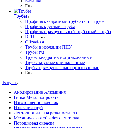
Катанка
Еще
Трубы
Профиль квадратный трубчатый – труба
Профиль круглый - труба
Профиль прямоугольный трубчатый –труба
ВГП
Обечайка
Трубы в изоляции ППУ
Трубы г/д
Трубы квадратные оцинкованные
Трубы круглые оцинкованные
Трубы прямоугольные оцинкованные
Еще
Услуги
Анодирование Алюминия
Гибка Металлопроката
Изготовление поковок
Изоляция труб
Ленточнопильная резка металла
Механическая обработка металла
Порошковая окраска