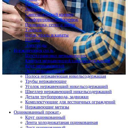
Гвозди
Дюбели
Сантехнический крепеж
Перфорированный крепеж
Проволока, сетка и лента
Такелаж
Цепи, тросы и канаты
Шайбы
Электроды
Нержавеющая сталь
Шестигранники нержавеющие
Квадрат нержавеющий никельсодержащий
Круг нержавеющий
Лист нержавеющий
Полоса нержавеющая никельсодержащая
Трубы нержавеющие
Уголок нержавеющий никельсодержащий
Швеллер нержавеющий никельсодержащий
Детали трубопровода, задвижки
Комплектующие для лестничных ограждений
Нержавеющие метизы
Оцинкованный прокат
Круг оцинкованный
Лента холоднокатаная оцинкованная
Лист оцинкованный