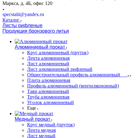
Маркса, д. 4Б, офис 120
specstalii@yandex.ru
Каталог
Листы рифленые
Продукция бронзового литья
Алюминиевый прокат
Круг алюминиевый (пруток)
Лента алюминиевая
Лист алюминиевый
Лист алюминиевый рифленый
Общестроительный профиль алюминиевый
Плита алюминиевая
Профиль алюминиевый (вентиляционный)
Тавр алюминиевый
Труба алюминиевая
Уголок алюминиевый
Еще
Медный прокат
Круг медный (пруток)
Лента медная
Лист медный