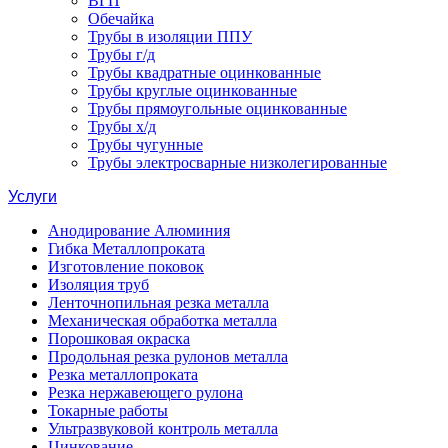
ВГП
Обечайка
Трубы в изоляции ППУ
Трубы г/д
Трубы квадратные оцинкованные
Трубы круглые оцинкованные
Трубы прямоугольные оцинкованные
Трубы х/д
Трубы чугунные
Трубы электросварные низколегированные
Услуги
Анодирование Алюминия
Гибка Металлопроката
Изготовление поковок
Изоляция труб
Ленточнопильная резка металла
Механическая обработка металла
Порошковая окраска
Продольная резка рулонов металла
Резка металлопроката
Резка нержавеющего рулона
Токарные работы
Ультразвуковой контроль металла
Цинкование