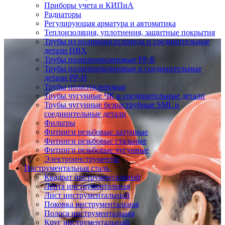
Приборы учета и КИПиА
Радиаторы
Регулирующая арматура и автоматика
Теплоизоляция, уплотнения, защитные покрытия
Трубы из поливинилхлорида и соединительные
детали ПВХ
Трубы полипропиленовые PP-R
Трубы полипропиленовые и соединительные
детали PP-H
Трубы полиэтиленовые
Трубы чугунные ЧК и соединительные детали
Трубы чугунные безраструбные SML и
соединительные детали
Фильтры
Фитинги резьбовые латунные
Фитинги резьбовые стальные
Фитинги резьбовые чугунные
Электроинструменты
Инструментальная сталь
Квадрат инструментальный
Лента инструментальная
Лист инструментальный
Поковка инструментальная
Полоса инструментальная
Круг инструментальный