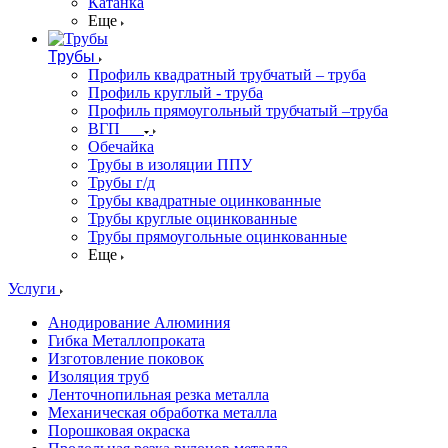
Катанка
Еще
Трубы
Профиль квадратный трубчатый – труба
Профиль круглый - труба
Профиль прямоугольный трубчатый –труба
ВГП
Обечайка
Трубы в изоляции ППУ
Трубы г/д
Трубы квадратные оцинкованные
Трубы круглые оцинкованные
Трубы прямоугольные оцинкованные
Еще
Услуги
Анодирование Алюминия
Гибка Металлопроката
Изготовление поковок
Изоляция труб
Ленточнопильная резка металла
Механическая обработка металла
Порошковая окраска