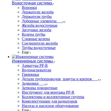
Водосточная система
Воронки
Держатели желоба
Держатели трубы
Доборные элементы
Желоба водосточные
Заглушки желоба
Колена трубы
Сливные колена
Соединители желоба
Трубы водосточные
Еще
Инженерные системы
Арматура PP-R
Водонагреватели
Грязевики
Детали трубопроводов, хомуты и крепеж
Задвижки
Затворы поворотные
Инструмент для монтажа PP-R
Коллекторы и коллекторные группы
Комплектующие для радиаторов
Насосы и насосное оборудование
Еще