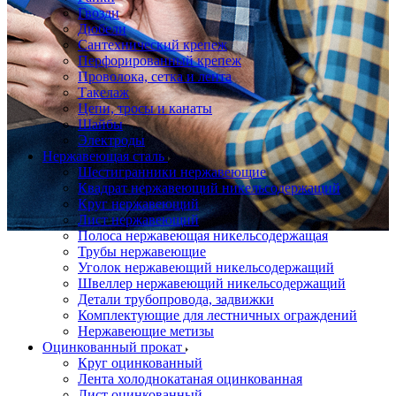
Гвозди
Дюбели
Сантехнический крепеж
Перфорированный крепеж
Проволока, сетка и лента
Такелаж
Цепи, тросы и канаты
Шайбы
Электроды
Нержавеющая сталь
Шестигранники нержавеющие
Квадрат нержавеющий никельсодержащий
Круг нержавеющий
Лист нержавеющий
Полоса нержавеющая никельсодержащая
Трубы нержавеющие
Уголок нержавеющий никельсодержащий
Швеллер нержавеющий никельсодержащий
Детали трубопровода, задвижки
Комплектующие для лестничных ограждений
Нержавеющие метизы
Оцинкованный прокат
Круг оцинкованный
Лента холоднокатаная оцинкованная
Лист оцинкованный