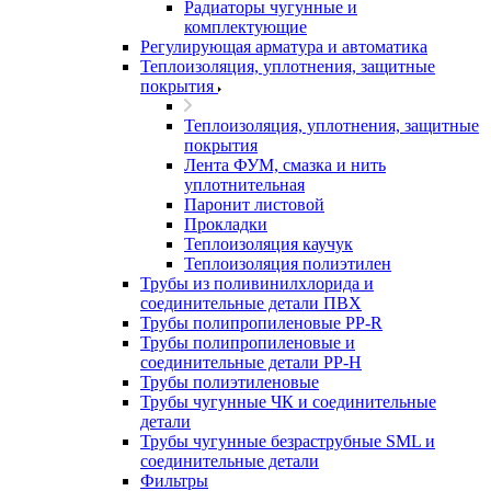
Радиаторы чугунные и
комплектующие
Регулирующая арматура и автоматика
Теплоизоляция, уплотнения, защитные
покрытия
Теплоизоляция, уплотнения, защитные
покрытия
Лента ФУМ, смазка и нить
уплотнительная
Паронит листовой
Прокладки
Теплоизоляция каучук
Теплоизоляция полиэтилен
Трубы из поливинилхлорида и
соединительные детали ПВХ
Трубы полипропиленовые PP-R
Трубы полипропиленовые и
соединительные детали PP-H
Трубы полиэтиленовые
Трубы чугунные ЧК и соединительные
детали
Трубы чугунные безраструбные SML и
соединительные детали
Фильтры