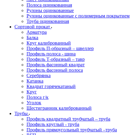
Полоса оцинкованная
Рулоны оцинкованные
Рулоны оцинкованные с полимерным покрытием
Труба оцинкованная
Сортовой прокат
Арматура
Балка
Круг калиброванный
Профиль П-образный – швеллер
Профиль полоса - шина
Профиль Т-образный – тавр
Профиль фасонный квадрат
Профиль фасонный полоса
Серебрянка
Катанка
Квадрат горячекатаный
Круг
Полоса г/к
Уголок
Шестигранник калиброванный
Трубы
Профиль квадратный трубчатый – труба
Профиль круглый - труба
Профиль прямоугольный трубчатый –труба