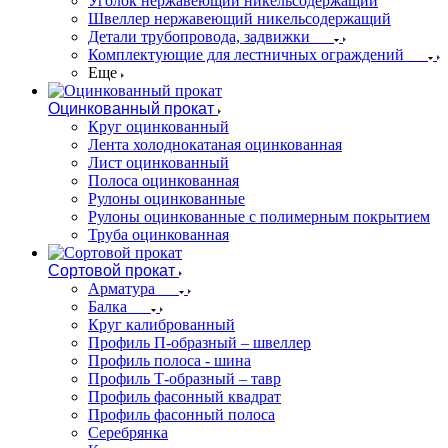
Уголок нержавеющий никельсодержащий
Швеллер нержавеющий никельсодержащий
Детали трубопровода, задвижки
Комплектующие для лестничных ограждений
Еще
Оцинкованный прокат
Круг оцинкованный
Лента холоднокатаная оцинкованная
Лист оцинкованный
Полоса оцинкованная
Рулоны оцинкованные
Рулоны оцинкованные с полимерным покрытием
Труба оцинкованная
Сортовой прокат
Арматура
Балка
Круг калиброванный
Профиль П-образный – швеллер
Профиль полоса - шина
Профиль Т-образный – тавр
Профиль фасонный квадрат
Профиль фасонный полоса
Серебрянка