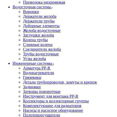
Проволока нихромовая
Водосточная система
Воронки
Держатели желоба
Держатели трубы
Доборные элементы
Желоба водосточные
Заглушки желоба
Колена трубы
Сливные колена
Соединители желоба
Трубы водосточные
Углы желоба
Инженерные системы
Арматура PP-R
Водонагреватели
Грязевики
Детали трубопроводов, хомуты и крепеж
Задвижки
Затворы поворотные
Инструмент для монтажа PP-R
Коллекторы и коллекторные группы
Комплектующие для радиаторов
Насосы и насосное оборудование
Полотенцесушители