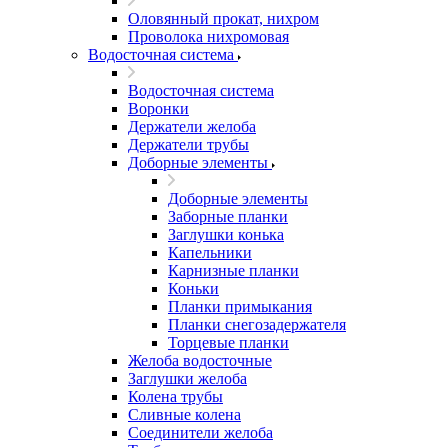
Оловянный прокат, нихром
Проволока нихромовая
Водосточная система
Водосточная система
Воронки
Держатели желоба
Держатели трубы
Доборные элементы
Доборные элементы
Заборные планки
Заглушки конька
Капельники
Карнизные планки
Коньки
Планки примыкания
Планки снегозадержателя
Торцевые планки
Желоба водосточные
Заглушки желоба
Колена трубы
Сливные колена
Соединители желоба