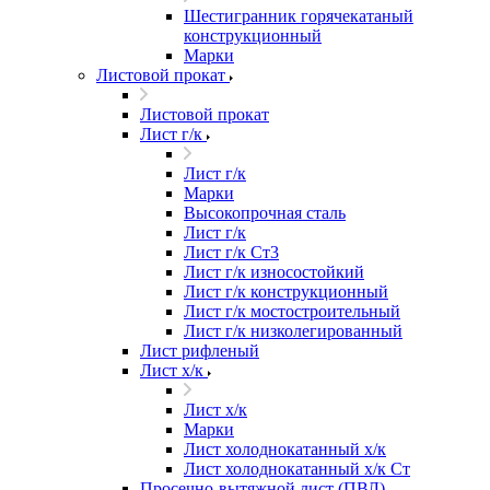
Шестигранник горячекатаный
конструкционный
Марки
Листовой прокат
Листовой прокат
Лист г/к
Лист г/к
Марки
Высокопрочная сталь
Лист г/к
Лист г/к Ст3
Лист г/к износостойкий
Лист г/к конструкционный
Лист г/к мостостроительный
Лист г/к низколегированный
Лист рифленый
Лист х/к
Лист х/к
Марки
Лист холоднокатанный х/к
Лист холоднокатанный х/к Ст
Просечно-вытяжной лист (ПВЛ)