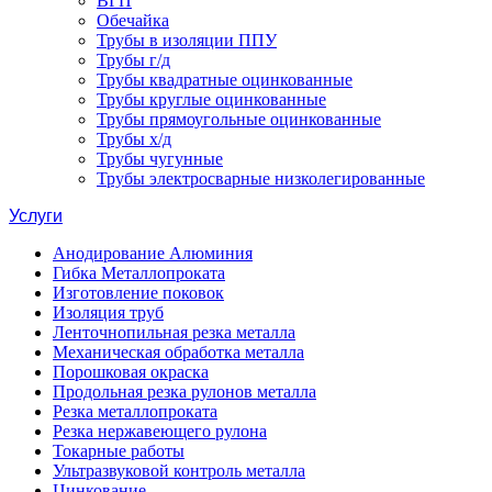
ВГП
Обечайка
Трубы в изоляции ППУ
Трубы г/д
Трубы квадратные оцинкованные
Трубы круглые оцинкованные
Трубы прямоугольные оцинкованные
Трубы х/д
Трубы чугунные
Трубы электросварные низколегированные
Услуги
Анодирование Алюминия
Гибка Металлопроката
Изготовление поковок
Изоляция труб
Ленточнопильная резка металла
Механическая обработка металла
Порошковая окраска
Продольная резка рулонов металла
Резка металлопроката
Резка нержавеющего рулона
Токарные работы
Ультразвуковой контроль металла
Цинкование