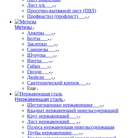
Лист х/к
Просечно-вытяжной лист (ПВЛ)
Профнастил (профлист)
Метизы
Анкеры
Болты
Заклепки
Саморезы
Шурупы
Винты
Гайки
Гвозди
Дюбели
Сантехнический крепеж
Еще
Нержавеющая сталь
Шестигранники нержавеющие
Квадрат нержавеющий никельсодержащий
Круг нержавеющий
Лист нержавеющий
Полоса нержавеющая никельсодержащая
Трубы нержавеющие