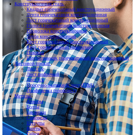
Конструкционная сталь
Квадрат горячекатаный конструкционный
Лента горячекатаная конструкционная
Лист горячекатаный конструкционный
Полоса горячекатаная конструкционная
Проволока конструкционная
Труба конструкционная
Круг горячекатаный конструкционный
Круг горячекатаный никелевый
Поковка
Шестигранник горячекатаный конструкционный
Листовой прокат
Лист г/к
Лист рифленый
Лист х/к
Просечно-вытяжной лист (ПВЛ)
Профнастил (профлист)
Метизы
Анкеры
Болты
Заклепки
Саморезы
Шурупы
Винты
Гайки