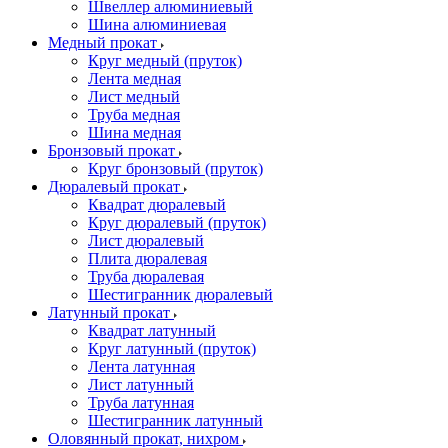
Швеллер алюминиевый
Шина алюминиевая
Медный прокат
Круг медный (пруток)
Лента медная
Лист медный
Труба медная
Шина медная
Бронзовый прокат
Круг бронзовый (пруток)
Дюралевый прокат
Квадрат дюралевый
Круг дюралевый (пруток)
Лист дюралевый
Плита дюралевая
Труба дюралевая
Шестигранник дюралевый
Латунный прокат
Квадрат латунный
Круг латунный (пруток)
Лента латунная
Лист латунный
Труба латунная
Шестигранник латунный
Оловянный прокат, нихром