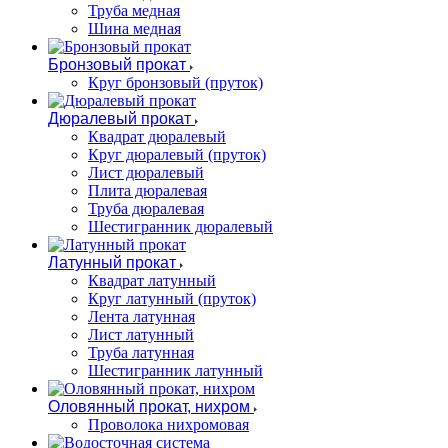
Труба медная
Шина медная
Бронзовый прокат
Круг бронзовый (пруток)
Дюралевый прокат
Квадрат дюралевый
Круг дюралевый (пруток)
Лист дюралевый
Плита дюралевая
Труба дюралевая
Шестигранник дюралевый
Латунный прокат
Квадрат латунный
Круг латунный (пруток)
Лента латунная
Лист латунный
Труба латунная
Шестигранник латунный
Оловянный прокат, нихром
Проволока нихромовая