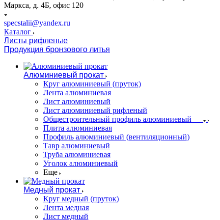
Маркса, д. 4Б, офис 120
specstalii@yandex.ru
Каталог
Листы рифленые
Продукция бронзового литья
Алюминиевый прокат
Круг алюминиевый (пруток)
Лента алюминиевая
Лист алюминиевый
Лист алюминиевый рифленый
Общестроительный профиль алюминиевый
Плита алюминиевая
Профиль алюминиевый (вентиляционный)
Тавр алюминиевый
Труба алюминиевая
Уголок алюминиевый
Еще
Медный прокат
Круг медный (пруток)
Лента медная
Лист медный