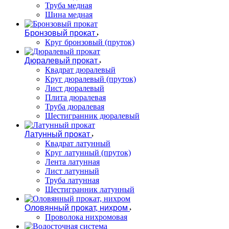
Труба медная
Шина медная
Бронзовый прокат
Круг бронзовый (пруток)
Дюралевый прокат
Квадрат дюралевый
Круг дюралевый (пруток)
Лист дюралевый
Плита дюралевая
Труба дюралевая
Шестигранник дюралевый
Латунный прокат
Квадрат латунный
Круг латунный (пруток)
Лента латунная
Лист латунный
Труба латунная
Шестигранник латунный
Оловянный прокат, нихром
Проволока нихромовая