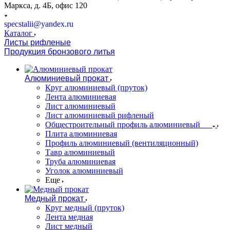
Маркса, д. 4Б, офис 120
specstalii@yandex.ru
Каталог
Листы рифленые
Продукция бронзового литья
Алюминиевый прокат
Круг алюминиевый (пруток)
Лента алюминиевая
Лист алюминиевый
Лист алюминиевый рифленый
Общестроительный профиль алюминиевый
Плита алюминиевая
Профиль алюминиевый (вентиляционный)
Тавр алюминиевый
Труба алюминиевая
Уголок алюминиевый
Еще
Медный прокат
Круг медный (пруток)
Лента медная
Лист медный