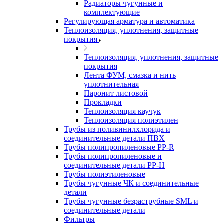
Радиаторы чугунные и
комплектующие
Регулирующая арматура и автоматика
Теплоизоляция, уплотнения, защитные
покрытия
Теплоизоляция, уплотнения, защитные
покрытия
Лента ФУМ, смазка и нить
уплотнительная
Паронит листовой
Прокладки
Теплоизоляция каучук
Теплоизоляция полиэтилен
Трубы из поливинилхлорида и
соединительные детали ПВХ
Трубы полипропиленовые PP-R
Трубы полипропиленовые и
соединительные детали PP-H
Трубы полиэтиленовые
Трубы чугунные ЧК и соединительные
детали
Трубы чугунные безраструбные SML и
соединительные детали
Фильтры