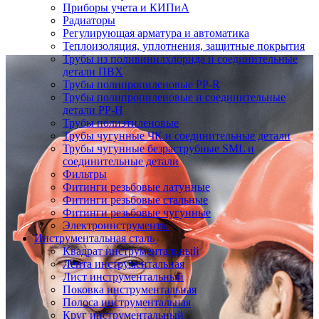
Приборы учета и КИПиА
Радиаторы
Регулирующая арматура и автоматика
Теплоизоляция, уплотнения, защитные покрытия
Трубы из поливинилхлорида и соединительные
детали ПВХ
Трубы полипропиленовые PP-R
Трубы полипропиленовые и соединительные
детали PP-H
Трубы полиэтиленовые
Трубы чугунные ЧК и соединительные детали
Трубы чугунные безраструбные SML и
соединительные детали
Фильтры
Фитинги резьбовые латунные
Фитинги резьбовые стальные
Фитинги резьбовые чугунные
Электроинструменты
Инструментальная сталь
Квадрат инструментальный
Лента инструментальная
Лист инструментальный
Поковка инструментальная
Полоса инструментальная
Круг инструментальный