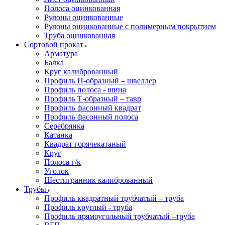
Полоса оцинкованная
Рулоны оцинкованные
Рулоны оцинкованные с полимерным покрытием
Труба оцинкованная
Сортовой прокат
Арматура
Балка
Круг калиброванный
Профиль П-образный – швеллер
Профиль полоса - шина
Профиль Т-образный – тавр
Профиль фасонный квадрат
Профиль фасонный полоса
Серебрянка
Катанка
Квадрат горячекатаный
Круг
Полоса г/к
Уголок
Шестигранник калиброванный
Трубы
Профиль квадратный трубчатый – труба
Профиль круглый - труба
Профиль прямоугольный трубчатый –труба