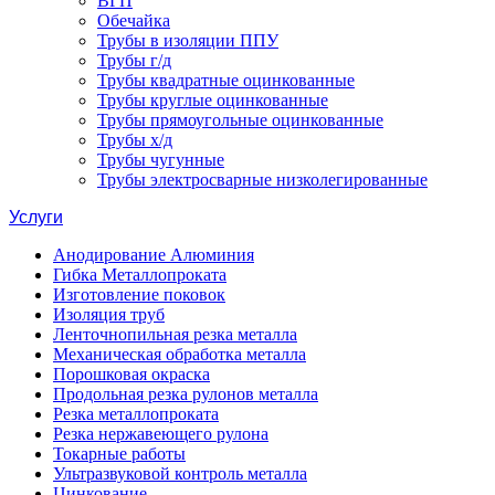
ВГП
Обечайка
Трубы в изоляции ППУ
Трубы г/д
Трубы квадратные оцинкованные
Трубы круглые оцинкованные
Трубы прямоугольные оцинкованные
Трубы х/д
Трубы чугунные
Трубы электросварные низколегированные
Услуги
Анодирование Алюминия
Гибка Металлопроката
Изготовление поковок
Изоляция труб
Ленточнопильная резка металла
Механическая обработка металла
Порошковая окраска
Продольная резка рулонов металла
Резка металлопроката
Резка нержавеющего рулона
Токарные работы
Ультразвуковой контроль металла
Цинкование