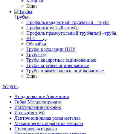
Катанка
Еще
Трубы
Профиль квадратный трубчатый – труба
Профиль круглый - труба
Профиль прямоугольный трубчатый –труба
ВГП
Обечайка
Трубы в изоляции ППУ
Трубы г/д
Трубы квадратные оцинкованные
Трубы круглые оцинкованные
Трубы прямоугольные оцинкованные
Еще
Услуги
Анодирование Алюминия
Гибка Металлопроката
Изготовление поковок
Изоляция труб
Ленточнопильная резка металла
Механическая обработка металла
Порошковая окраска