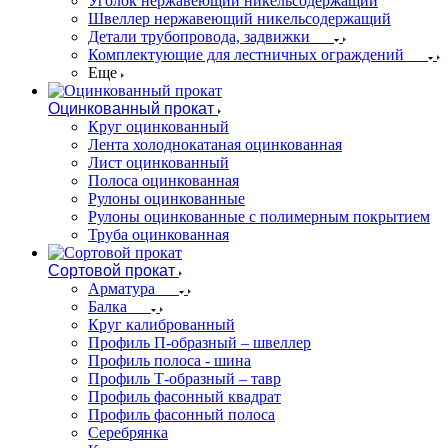
Уголок нержавеющий никельсодержащий
Швеллер нержавеющий никельсодержащий
Детали трубопровода, задвижки
Комплектующие для лестничных ограждений
Еще
Оцинкованный прокат
Круг оцинкованный
Лента холоднокатаная оцинкованная
Лист оцинкованный
Полоса оцинкованная
Рулоны оцинкованные
Рулоны оцинкованные с полимерным покрытием
Труба оцинкованная
Сортовой прокат
Арматура
Балка
Круг калиброванный
Профиль П-образный – швеллер
Профиль полоса - шина
Профиль Т-образный – тавр
Профиль фасонный квадрат
Профиль фасонный полоса
Серебрянка