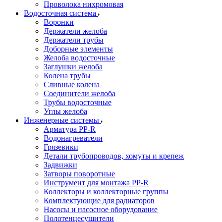
Проволока нихромовая
Водосточная система
Воронки
Держатели желоба
Держатели трубы
Доборные элементы
Желоба водосточные
Заглушки желоба
Колена трубы
Сливные колена
Соединители желоба
Трубы водосточные
Углы желоба
Инженерные системы
Арматура PP-R
Водонагреватели
Грязевики
Детали трубопроводов, хомуты и крепеж
Задвижки
Затворы поворотные
Инструмент для монтажа PP-R
Коллекторы и коллекторные группы
Комплектующие для радиаторов
Насосы и насосное оборудование
Полотенцесушители