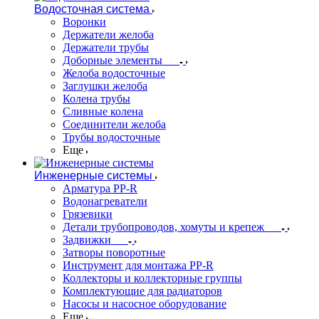
Водосточная система
Воронки
Держатели желоба
Держатели трубы
Доборные элементы
Желоба водосточные
Заглушки желоба
Колена трубы
Сливные колена
Соединители желоба
Трубы водосточные
Еще
Инженерные системы
Арматура PP-R
Водонагреватели
Грязевики
Детали трубопроводов, хомуты и крепеж
Задвижки
Затворы поворотные
Инструмент для монтажа PP-R
Коллекторы и коллекторные группы
Комплектующие для радиаторов
Насосы и насосное оборудование
Еще