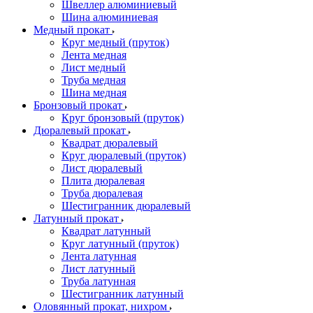
Швеллер алюминиевый
Шина алюминиевая
Медный прокат
Круг медный (пруток)
Лента медная
Лист медный
Труба медная
Шина медная
Бронзовый прокат
Круг бронзовый (пруток)
Дюралевый прокат
Квадрат дюралевый
Круг дюралевый (пруток)
Лист дюралевый
Плита дюралевая
Труба дюралевая
Шестигранник дюралевый
Латунный прокат
Квадрат латунный
Круг латунный (пруток)
Лента латунная
Лист латунный
Труба латунная
Шестигранник латунный
Оловянный прокат, нихром