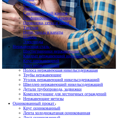
Гвозди
Дюбели
Сантехнический крепеж
Перфорированный крепеж
Проволока, сетка и лента
Такелаж
Цепи, тросы и канаты
Шайбы
Электроды
Нержавеющая сталь
Шестигранники нержавеющие
Квадрат нержавеющий никельсодержащий
Круг нержавеющий
Лист нержавеющий
Полоса нержавеющая никельсодержащая
Трубы нержавеющие
Уголок нержавеющий никельсодержащий
Швеллер нержавеющий никельсодержащий
Детали трубопровода, задвижки
Комплектующие для лестничных ограждений
Нержавеющие метизы
Оцинкованный прокат
Круг оцинкованный
Лента холоднокатаная оцинкованная
Лист оцинкованный