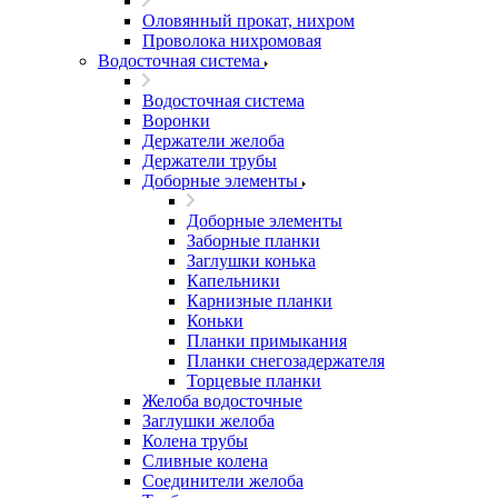
Оловянный прокат, нихром
Проволока нихромовая
Водосточная система
Водосточная система
Воронки
Держатели желоба
Держатели трубы
Доборные элементы
Доборные элементы
Заборные планки
Заглушки конька
Капельники
Карнизные планки
Коньки
Планки примыкания
Планки снегозадержателя
Торцевые планки
Желоба водосточные
Заглушки желоба
Колена трубы
Сливные колена
Соединители желоба