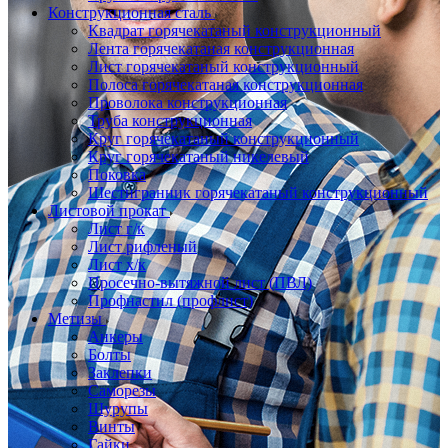
Конструкционная сталь
Квадрат горячекатаный конструкционный
Лента горячекатаная конструкционная
Лист горячекатаный конструкционный
Полоса горячекатаная конструкционная
Проволока конструкционная
Труба конструкционная
Круг горячекатаный конструкционный
Круг горячекатаный никелевый
Поковка
Шестигранник горячекатаный конструкционный
Листовой прокат
Лист г/к
Лист рифленый
Лист х/к
Просечно-вытяжной лист (ПВЛ)
Профнастил (профлист)
Метизы
Анкеры
Болты
Заклепки
Саморезы
Шурупы
Винты
Гайки