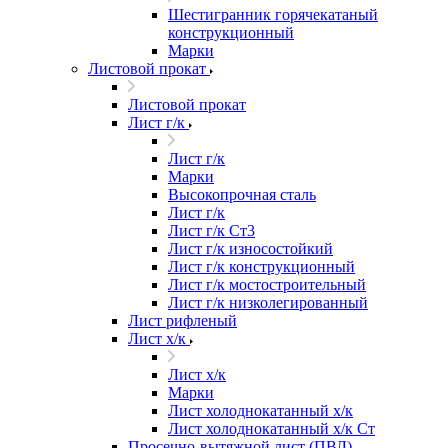
Шестигранник горячекатаный
конструкционный
Марки
Листовой прокат
Листовой прокат
Лист г/к
Лист г/к
Марки
Высокопрочная сталь
Лист г/к
Лист г/к Ст3
Лист г/к износостойкий
Лист г/к конструкционный
Лист г/к мостостроительный
Лист г/к низколегированный
Лист рифленый
Лист х/к
Лист х/к
Марки
Лист холоднокатанный х/к
Лист холоднокатанный х/к Ст
Просечно-вытяжной лист (ПВЛ)