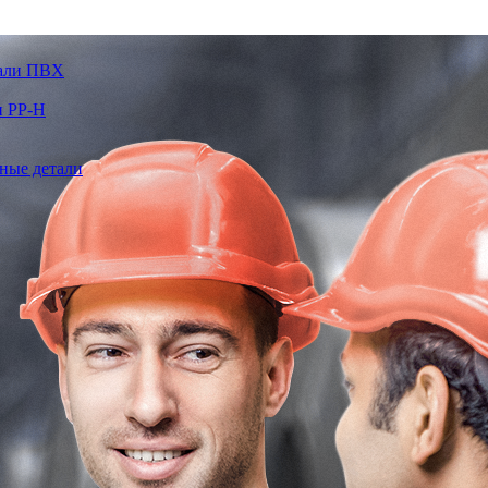
тали ПВХ
и PP-H
ные детали