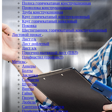
Полоса горячекатаная конструкционная
Проволока конструкционная
Труба конструкционная
Круг горячекатаный конструкционный
Круг горячекатаный никелевый
Поковка
Шестигранник горячекатаный конструкционный
Листовой прокат
Лист г/к
Лист рифленый
Лист х/к
Просечно-вытяжной лист (ПВЛ)
Профнастил (профлист)
Метизы
Анкеры
Болты
Заклепки
Саморезы
Шурупы
Винты
Гайки
Гвозди
Дюбели
Сантехнический крепеж
Перфорированный крепеж