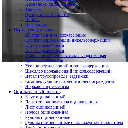
Проволока, сетка и лента
Такелаж
Цепи, тросы и канаты
Шайбы
Электроды
Нержавеющая сталь
Шестигранники нержавеющие
Квадрат нержавеющий никельсодержащий
Круг нержавеющий
Лист нержавеющий
Полоса нержавеющая никельсодержащая
Трубы нержавеющие
Уголок нержавеющий никельсодержащий
Швеллер нержавеющий никельсодержащий
Детали трубопровода, задвижки
Комплектующие для лестничных ограждений
Нержавеющие метизы
Оцинкованный прокат
Круг оцинкованный
Лента холоднокатаная оцинкованная
Лист оцинкованный
Полоса оцинкованная
Рулоны оцинкованные
Рулоны оцинкованные с полимерным покрытием
Труба оцинкованная