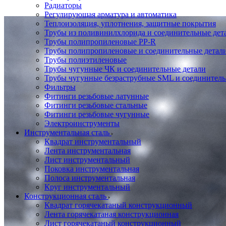
Радиаторы
Регулирующая арматура и автоматика
Теплоизоляция, уплотнения, защитные покрытия
Трубы из поливинилхлорида и соединительные де
Трубы полипропиленовые PP-R
Трубы полипропиленовые и соединительные детал
Трубы полиэтиленовые
Трубы чугунные ЧК и соединительные детали
Трубы чугунные безраструбные SML и соединитель
Фильтры
Фитинги резьбовые латунные
Фитинги резьбовые стальные
Фитинги резьбовые чугунные
Электроинструменты
Инструментальная сталь
Квадрат инструментальный
Лента инструментальная
Лист инструментальный
Поковка инструментальная
Полоса инструментальная
Круг инструментальный
Конструкционная сталь
Квадрат горячекатаный конструкционный
Лента горячекатаная конструкционная
Лист горячекатаный конструкционный