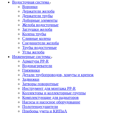
Водосточная система
Воронки
Держатели желоба
Держатели трубы
Доборные элементы
Желоба водосточные
Заглушки желоба
Колена трубы
Сливные колена
Соединители желоба
Трубы водосточные
Углы желоба
Инженерные системы
Арматура PP-R
Водонагреватели
Грязевики
Детали трубопроводов, хомуты и крепеж
Задвижки
Затворы поворотные
Инструмент для монтажа PP-R
Коллекторы и коллекторные группы
Комплектующие для радиаторов
Насосы и насосное оборудование
Полотенцесушители
Приборы учета и КИПиА