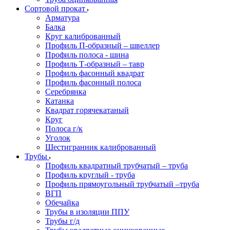
Сортовой прокат
Арматура
Балка
Круг калиброванный
Профиль П-образный – швеллер
Профиль полоса - шина
Профиль Т-образный – тавр
Профиль фасонный квадрат
Профиль фасонный полоса
Серебрянка
Катанка
Квадрат горячекатаный
Круг
Полоса г/к
Уголок
Шестигранник калиброванный
Трубы
Профиль квадратный трубчатый – труба
Профиль круглый - труба
Профиль прямоугольный трубчатый –труба
ВГП
Обечайка
Трубы в изоляции ППУ
Трубы г/д