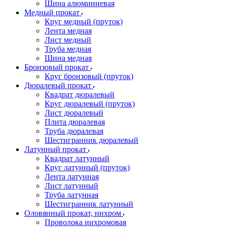
Шина алюминиевая
Медный прокат
Круг медный (пруток)
Лента медная
Лист медный
Труба медная
Шина медная
Бронзовый прокат
Круг бронзовый (пруток)
Дюралевый прокат
Квадрат дюралевый
Круг дюралевый (пруток)
Лист дюралевый
Плита дюралевая
Труба дюралевая
Шестигранник дюралевый
Латунный прокат
Квадрат латунный
Круг латунный (пруток)
Лента латунная
Лист латунный
Труба латунная
Шестигранник латунный
Оловянный прокат, нихром
Проволока нихромовая