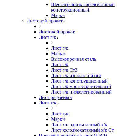
Шестигранник горячекатаный
конструкционный
Марки
Листовой прокат
Листовой прокат
Лист г/к
Лист г/к
Марки
Высокопрочная сталь
Лист г/к
Лист г/к Ст3
Лист г/к износостойкий
Лист г/к конструкционный
Лист г/к мостостроительный
Лист г/к низколегированный
Лист рифленый
Лист х/к
Лист х/к
Марки
Лист холоднокатанный х/к
Лист холоднокатанный х/к Ст
Просечно-вытяжной лист (ПВЛ)