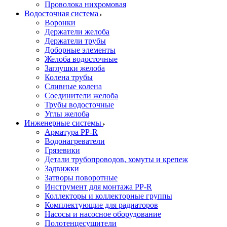
Проволока нихромовая
Водосточная система
Воронки
Держатели желоба
Держатели трубы
Доборные элементы
Желоба водосточные
Заглушки желоба
Колена трубы
Сливные колена
Соединители желоба
Трубы водосточные
Углы желоба
Инженерные системы
Арматура PP-R
Водонагреватели
Грязевики
Детали трубопроводов, хомуты и крепеж
Задвижки
Затворы поворотные
Инструмент для монтажа PP-R
Коллекторы и коллекторные группы
Комплектующие для радиаторов
Насосы и насосное оборудование
Полотенцесушители