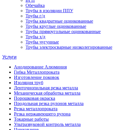
ВГП
Обечайка
Трубы в изоляции ППУ
Трубы г/д
Трубы квадратные оцинкованные
Трубы круглые оцинкованные
Трубы прямоугольные оцинкованные
Трубы х/д
Трубы чугунные
Трубы электросварные низколегированные
Услуги
Анодирование Алюминия
Гибка Металлопроката
Изготовление поковок
Изоляция труб
Ленточнопильная резка металла
Механическая обработка металла
Порошковая окраска
Продольная резка рулонов металла
Резка металлопроката
Резка нержавеющего рулона
Токарные работы
Ультразвуковой контроль металла
Цинкование