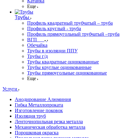
Катанка
Еще
Трубы
Профиль квадратный трубчатый – труба
Профиль круглый - труба
Профиль прямоугольный трубчатый –труба
ВГП
Обечайка
Трубы в изоляции ППУ
Трубы г/д
Трубы квадратные оцинкованные
Трубы круглые оцинкованные
Трубы прямоугольные оцинкованные
Еще
Услуги
Анодирование Алюминия
Гибка Металлопроката
Изготовление поковок
Изоляция труб
Ленточнопильная резка металла
Механическая обработка металла
Порошковая окраска