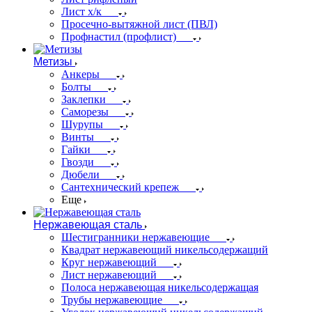
Лист х/к
Просечно-вытяжной лист (ПВЛ)
Профнастил (профлист)
Метизы
Анкеры
Болты
Заклепки
Саморезы
Шурупы
Винты
Гайки
Гвозди
Дюбели
Сантехнический крепеж
Еще
Нержавеющая сталь
Шестигранники нержавеющие
Квадрат нержавеющий никельсодержащий
Круг нержавеющий
Лист нержавеющий
Полоса нержавеющая никельсодержащая
Трубы нержавеющие