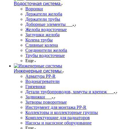
Водосточная система
Воронки
Держатели желоба
Держатели трубы
Доборные элементы
Желоба водосточные
Заглушки желоба
Колена трубы
Сливные колена
Соединители желоба
Трубы водосточные
Еще
Инженерные системы
Арматура PP-R
Водонагреватели
Грязевики
Детали трубопроводов, хомуты и крепеж
Задвижки
Затворы поворотные
Инструмент для монтажа PP-R
Коллекторы и коллекторные группы
Комплектующие для радиаторов
Насосы и насосное оборудование
Еще