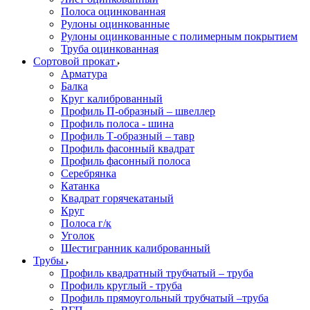
Полоса оцинкованная
Рулоны оцинкованные
Рулоны оцинкованные с полимерным покрытием
Труба оцинкованная
Сортовой прокат
Арматура
Балка
Круг калиброванный
Профиль П-образный – швеллер
Профиль полоса - шина
Профиль Т-образный – тавр
Профиль фасонный квадрат
Профиль фасонный полоса
Серебрянка
Катанка
Квадрат горячекатаный
Круг
Полоса г/к
Уголок
Шестигранник калиброванный
Трубы
Профиль квадратный трубчатый – труба
Профиль круглый - труба
Профиль прямоугольный трубчатый –труба