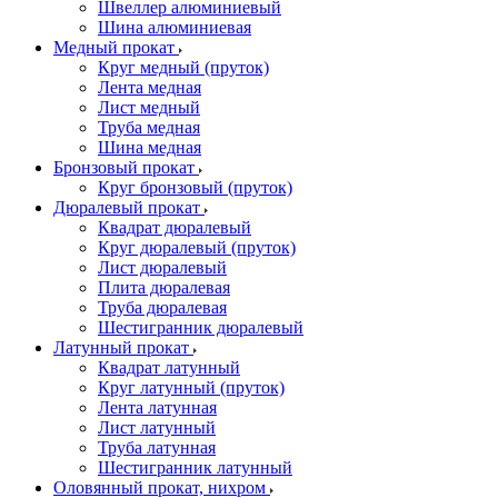
Швеллер алюминиевый
Шина алюминиевая
Медный прокат
Круг медный (пруток)
Лента медная
Лист медный
Труба медная
Шина медная
Бронзовый прокат
Круг бронзовый (пруток)
Дюралевый прокат
Квадрат дюралевый
Круг дюралевый (пруток)
Лист дюралевый
Плита дюралевая
Труба дюралевая
Шестигранник дюралевый
Латунный прокат
Квадрат латунный
Круг латунный (пруток)
Лента латунная
Лист латунный
Труба латунная
Шестигранник латунный
Оловянный прокат, нихром