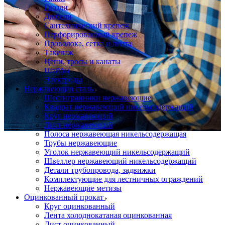
Гвозди
Дюбели
Сантехнический крепеж
Перфорированный крепеж
Проволока, сетка и лента
Такелаж
Цепи, тросы и канаты
Шайбы
Электроды
Нержавеющая сталь
Шестигранники нержавеющие
Квадрат нержавеющий никельсодержащий
Круг нержавеющий
Лист нержавеющий
Полоса нержавеющая никельсодержащая
Трубы нержавеющие
Уголок нержавеющий никельсодержащий
Швеллер нержавеющий никельсодержащий
Детали трубопровода, задвижки
Комплектующие для лестничных ограждений
Нержавеющие метизы
Оцинкованный прокат
Круг оцинкованный
Лента холоднокатаная оцинкованная
Лист оцинкованный