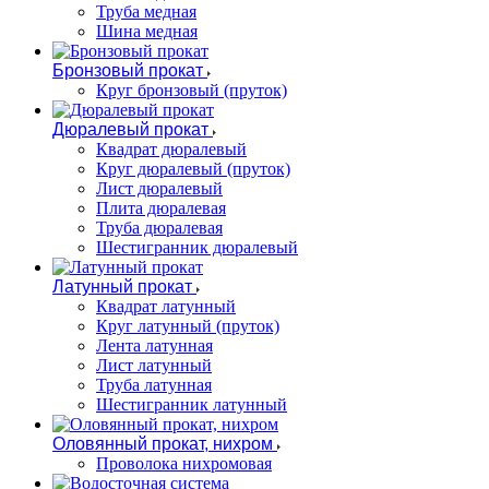
Труба медная
Шина медная
Бронзовый прокат
Круг бронзовый (пруток)
Дюралевый прокат
Квадрат дюралевый
Круг дюралевый (пруток)
Лист дюралевый
Плита дюралевая
Труба дюралевая
Шестигранник дюралевый
Латунный прокат
Квадрат латунный
Круг латунный (пруток)
Лента латунная
Лист латунный
Труба латунная
Шестигранник латунный
Оловянный прокат, нихром
Проволока нихромовая