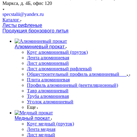
Маркса, д. 4Б, офис 120
specstalii@yandex.ru
Каталог
Листы рифленые
Продукция бронзового литья
Алюминиевый прокат
Круг алюминиевый (пруток)
Лента алюминиевая
Лист алюминиевый
Лист алюминиевый рифленый
Общестроительный профиль алюминиевый
Плита алюминиевая
Профиль алюминиевый (вентиляционный)
Тавр алюминиевый
Труба алюминиевая
Уголок алюминиевый
Еще
Медный прокат
Круг медный (пруток)
Лента медная
Лист медный