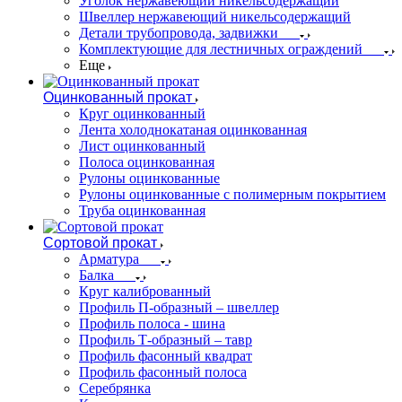
Уголок нержавеющий никельсодержащий
Швеллер нержавеющий никельсодержащий
Детали трубопровода, задвижки
Комплектующие для лестничных ограждений
Еще
Оцинкованный прокат
Круг оцинкованный
Лента холоднокатаная оцинкованная
Лист оцинкованный
Полоса оцинкованная
Рулоны оцинкованные
Рулоны оцинкованные с полимерным покрытием
Труба оцинкованная
Сортовой прокат
Арматура
Балка
Круг калиброванный
Профиль П-образный – швеллер
Профиль полоса - шина
Профиль Т-образный – тавр
Профиль фасонный квадрат
Профиль фасонный полоса
Серебрянка