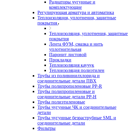
Радиаторы чугунные и
комплектующие
Регулирующая арматура и автоматика
Теплоизоляция, уплотнения, защитные
покрытия
Теплоизоляция, уплотнения, защитные
покрытия
Лента ФУМ, смазка и нить
уплотнительная
Паронит листовой
Прокладки
Теплоизоляция каучук
Теплоизоляция полиэтилен
Трубы из поливинилхлорида и
соединительные детали ПВХ
Трубы полипропиленовые PP-R
Трубы полипропиленовые и
соединительные детали PP-H
Трубы полиэтиленовые
Трубы чугунные ЧК и соединительные
детали
Трубы чугунные безраструбные SML и
соединительные детали
Фильтры