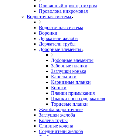
Оловянный прокат, нихром
Проволока нихромовая
Водосточная система
Водосточная система
Воронки
Держатели желоба
Держатели трубы
Доборные элементы
Доборные элементы
Заборные планки
Заглушки конька
Капельники
Карнизные планки
Коньки
Планки примыкания
Планки снегозадержателя
Торцевые планки
Желоба водосточные
Заглушки желоба
Колена трубы
Сливные колена
Соединители желоба