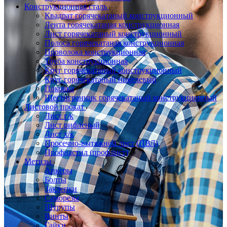
Конструкционная сталь
Квадрат горячекатаный конструкционный
Лента горячекатаная конструкционная
Лист горячекатаный конструкционный
Полоса горячекатаная конструкционная
Проволока конструкционная
Труба конструкционная
Круг горячекатаный конструкционный
Круг горячекатаный никелевый
Поковка
Шестигранник горячекатаный конструкционный
Листовой прокат
Лист г/к
Лист рифленый
Лист х/к
Просечно-вытяжной лист (ПВЛ)
Профнастил (профлист)
Метизы
Анкеры
Болты
Заклепки
Саморезы
Шурупы
Винты
Гайки