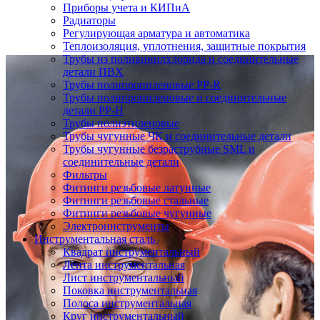
Приборы учета и КИПиА
Радиаторы
Регулирующая арматура и автоматика
Теплоизоляция, уплотнения, защитные покрытия
Трубы из поливинилхлорида и соединительные
детали ПВХ
Трубы полипропиленовые PP-R
Трубы полипропиленовые и соединительные
детали PP-H
Трубы полиэтиленовые
Трубы чугунные ЧК и соединительные детали
Трубы чугунные безраструбные SML и
соединительные детали
Фильтры
Фитинги резьбовые латунные
Фитинги резьбовые стальные
Фитинги резьбовые чугунные
Электроинструменты
Инструментальная сталь
Квадрат инструментальный
Лента инструментальная
Лист инструментальный
Поковка инструментальная
Полоса инструментальная
Круг инструментальный