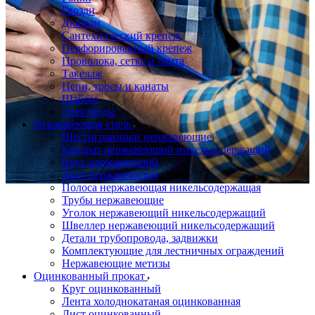
Гвозди
Дюбели
Сантехнический крепеж
Перфорированный крепеж
Проволока, сетка и лента
Такелаж
Цепи, тросы и канаты
Шайбы
Электроды
Нержавеющая сталь
Шестигранники нержавеющие
Квадрат нержавеющий никельсодержащий
Круг нержавеющий
Лист нержавеющий
Полоса нержавеющая никельсодержащая
Трубы нержавеющие
Уголок нержавеющий никельсодержащий
Швеллер нержавеющий никельсодержащий
Детали трубопровода, задвижки
Комплектующие для лестничных ограждений
Нержавеющие метизы
Оцинкованный прокат
Круг оцинкованный
Лента холоднокатаная оцинкованная
Лист оцинкованный