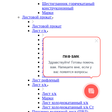
Шестигранник горячекатаный
конструкционный
Марки
Листовой прокат
Листовой прокат
Лист г/к
Лист г/к
Марки
Высокопрочная сталь
Лист г/к
ПКФ БМК
Лист г/к Ст3
Здравствуйте! Готовы помочь
Лист г/к износостойкий
Лист г/к конструкционный
вам. Напишите мне, если у
Лист г/к мостостроительный
вас появятся вопросы.
Лист г/к низколегированный
Лист рифленый
Лист х/к
Лист х/к
Марки
Лист холоднокатанный х/к
Лист холоднокатанный х/к Ст
Просечно-вытяжной лист (ПВЛ)