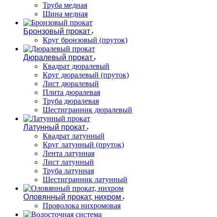
Труба медная
Шина медная
Бронзовый прокат
Круг бронзовый (пруток)
Дюралевый прокат
Квадрат дюралевый
Круг дюралевый (пруток)
Лист дюралевый
Плита дюралевая
Труба дюралевая
Шестигранник дюралевый
Латунный прокат
Квадрат латунный
Круг латунный (пруток)
Лента латунная
Лист латунный
Труба латунная
Шестигранник латунный
Оловянный прокат, нихром
Проволока нихромовая