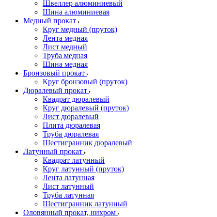
Швеллер алюминиевый
Шина алюминиевая
Медный прокат
Круг медный (пруток)
Лента медная
Лист медный
Труба медная
Шина медная
Бронзовый прокат
Круг бронзовый (пруток)
Дюралевый прокат
Квадрат дюралевый
Круг дюралевый (пруток)
Лист дюралевый
Плита дюралевая
Труба дюралевая
Шестигранник дюралевый
Латунный прокат
Квадрат латунный
Круг латунный (пруток)
Лента латунная
Лист латунный
Труба латунная
Шестигранник латунный
Оловянный прокат, нихром