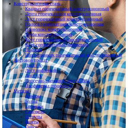
Конструкционная сталь
Квадрат горячекатаный конструкционный
Лента горячекатаная конструкционная
Лист горячекатаный конструкционный
Полоса горячекатаная конструкционная
Проволока конструкционная
Труба конструкционная
Круг горячекатаный конструкционный
Круг горячекатаный никелевый
Поковка
Шестигранник горячекатаный конструкционный
Листовой прокат
Лист г/к
Лист рифленый
Лист х/к
Просечно-вытяжной лист (ПВЛ)
Профнастил (профлист)
Метизы
Анкеры
Болты
Заклепки
Саморезы
Шурупы
Винты
Гайки