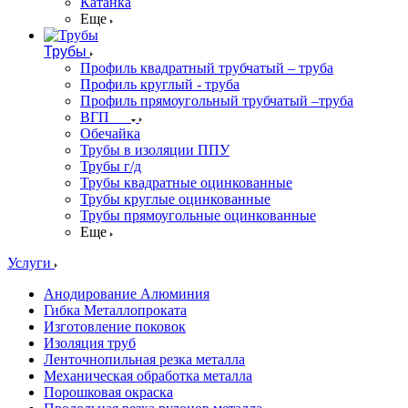
Катанка
Еще
Трубы
Профиль квадратный трубчатый – труба
Профиль круглый - труба
Профиль прямоугольный трубчатый –труба
ВГП
Обечайка
Трубы в изоляции ППУ
Трубы г/д
Трубы квадратные оцинкованные
Трубы круглые оцинкованные
Трубы прямоугольные оцинкованные
Еще
Услуги
Анодирование Алюминия
Гибка Металлопроката
Изготовление поковок
Изоляция труб
Ленточнопильная резка металла
Механическая обработка металла
Порошковая окраска