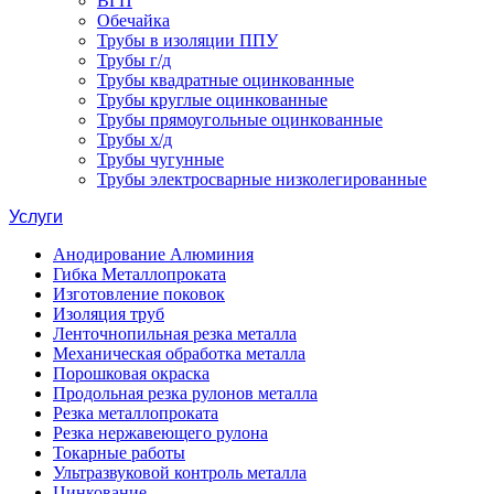
ВГП
Обечайка
Трубы в изоляции ППУ
Трубы г/д
Трубы квадратные оцинкованные
Трубы круглые оцинкованные
Трубы прямоугольные оцинкованные
Трубы х/д
Трубы чугунные
Трубы электросварные низколегированные
Услуги
Анодирование Алюминия
Гибка Металлопроката
Изготовление поковок
Изоляция труб
Ленточнопильная резка металла
Механическая обработка металла
Порошковая окраска
Продольная резка рулонов металла
Резка металлопроката
Резка нержавеющего рулона
Токарные работы
Ультразвуковой контроль металла
Цинкование