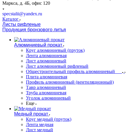
Маркса, д. 4Б, офис 120
specstalii@yandex.ru
Каталог
Листы рифленые
Продукция бронзового литья
Алюминиевый прокат
Круг алюминиевый (пруток)
Лента алюминиевая
Лист алюминиевый
Лист алюминиевый рифленый
Общестроительный профиль алюминиевый
Плита алюминиевая
Профиль алюминиевый (вентиляционный)
Тавр алюминиевый
Труба алюминиевая
Уголок алюминиевый
Еще
Медный прокат
Круг медный (пруток)
Лента медная
Лист медный