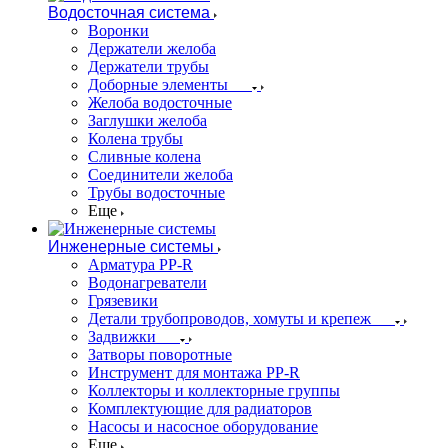
Водосточная система
Воронки
Держатели желоба
Держатели трубы
Доборные элементы
Желоба водосточные
Заглушки желоба
Колена трубы
Сливные колена
Соединители желоба
Трубы водосточные
Еще
Инженерные системы
Арматура PP-R
Водонагреватели
Грязевики
Детали трубопроводов, хомуты и крепеж
Задвижки
Затворы поворотные
Инструмент для монтажа PP-R
Коллекторы и коллекторные группы
Комплектующие для радиаторов
Насосы и насосное оборудование
Еще