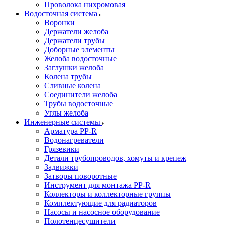
Проволока нихромовая
Водосточная система
Воронки
Держатели желоба
Держатели трубы
Доборные элементы
Желоба водосточные
Заглушки желоба
Колена трубы
Сливные колена
Соединители желоба
Трубы водосточные
Углы желоба
Инженерные системы
Арматура PP-R
Водонагреватели
Грязевики
Детали трубопроводов, хомуты и крепеж
Задвижки
Затворы поворотные
Инструмент для монтажа PP-R
Коллекторы и коллекторные группы
Комплектующие для радиаторов
Насосы и насосное оборудование
Полотенцесушители