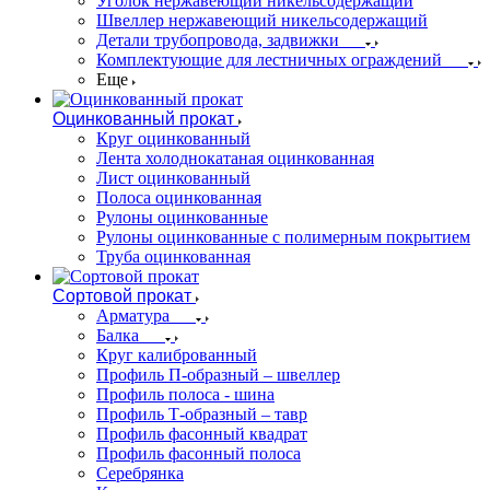
Уголок нержавеющий никельсодержащий
Швеллер нержавеющий никельсодержащий
Детали трубопровода, задвижки
Комплектующие для лестничных ограждений
Еще
Оцинкованный прокат
Круг оцинкованный
Лента холоднокатаная оцинкованная
Лист оцинкованный
Полоса оцинкованная
Рулоны оцинкованные
Рулоны оцинкованные с полимерным покрытием
Труба оцинкованная
Сортовой прокат
Арматура
Балка
Круг калиброванный
Профиль П-образный – швеллер
Профиль полоса - шина
Профиль Т-образный – тавр
Профиль фасонный квадрат
Профиль фасонный полоса
Серебрянка