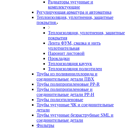
Радиаторы чугунные и
комплектующие
Регулирующая арматура и автоматика
Теплоизоляция, уплотнения, защитные
покрытия
Теплоизоляция, уплотнения, защитные
покрытия
Лента ФУМ, смазка и нить
уплотнительная
Паронит листовой
Прокладки
Теплоизоляция каучук
Теплоизоляция полиэтилен
Трубы из поливинилхлорида и
соединительные детали ПВХ
Трубы полипропиленовые PP-R
Трубы полипропиленовые и
соединительные детали PP-H
Трубы полиэтиленовые
Трубы чугунные ЧК и соединительные
детали
Трубы чугунные безраструбные SML и
соединительные детали
Фильтры