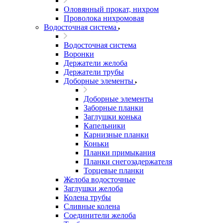
Оловянный прокат, нихром
Проволока нихромовая
Водосточная система
Водосточная система
Воронки
Держатели желоба
Держатели трубы
Доборные элементы
Доборные элементы
Заборные планки
Заглушки конька
Капельники
Карнизные планки
Коньки
Планки примыкания
Планки снегозадержателя
Торцевые планки
Желоба водосточные
Заглушки желоба
Колена трубы
Сливные колена
Соединители желоба