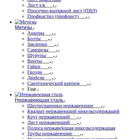
Лист х/к
Просечно-вытяжной лист (ПВЛ)
Профнастил (профлист)
Метизы
Анкеры
Болты
Заклепки
Саморезы
Шурупы
Винты
Гайки
Гвозди
Дюбели
Сантехнический крепеж
Еще
Нержавеющая сталь
Шестигранники нержавеющие
Квадрат нержавеющий никельсодержащий
Круг нержавеющий
Лист нержавеющий
Полоса нержавеющая никельсодержащая
Трубы нержавеющие