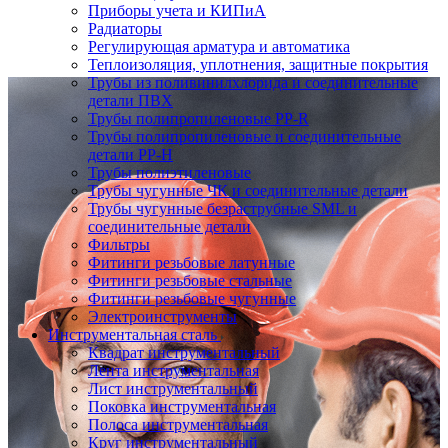
Приборы учета и КИПиА
Радиаторы
Регулирующая арматура и автоматика
Теплоизоляция, уплотнения, защитные покрытия
Трубы из поливинилхлорида и соединительные
детали ПВХ
Трубы полипропиленовые PP-R
Трубы полипропиленовые и соединительные
детали PP-H
Трубы полиэтиленовые
Трубы чугунные ЧК и соединительные детали
Трубы чугунные безраструбные SML и
соединительные детали
Фильтры
Фитинги резьбовые латунные
Фитинги резьбовые стальные
Фитинги резьбовые чугунные
Электроинструменты
Инструментальная сталь
Квадрат инструментальный
Лента инструментальная
Лист инструментальный
Поковка инструментальная
Полоса инструментальная
Круг инструментальный