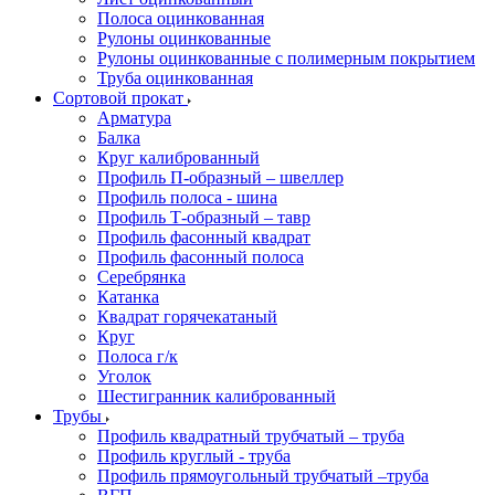
Полоса оцинкованная
Рулоны оцинкованные
Рулоны оцинкованные с полимерным покрытием
Труба оцинкованная
Сортовой прокат
Арматура
Балка
Круг калиброванный
Профиль П-образный – швеллер
Профиль полоса - шина
Профиль Т-образный – тавр
Профиль фасонный квадрат
Профиль фасонный полоса
Серебрянка
Катанка
Квадрат горячекатаный
Круг
Полоса г/к
Уголок
Шестигранник калиброванный
Трубы
Профиль квадратный трубчатый – труба
Профиль круглый - труба
Профиль прямоугольный трубчатый –труба