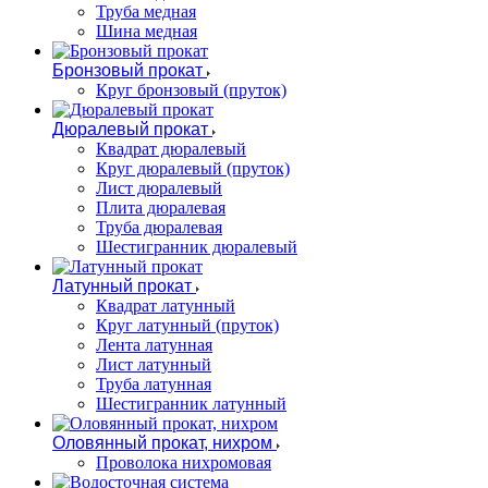
Труба медная
Шина медная
Бронзовый прокат
Круг бронзовый (пруток)
Дюралевый прокат
Квадрат дюралевый
Круг дюралевый (пруток)
Лист дюралевый
Плита дюралевая
Труба дюралевая
Шестигранник дюралевый
Латунный прокат
Квадрат латунный
Круг латунный (пруток)
Лента латунная
Лист латунный
Труба латунная
Шестигранник латунный
Оловянный прокат, нихром
Проволока нихромовая