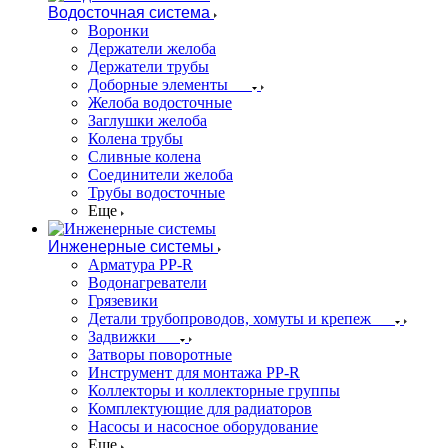
Водосточная система
Воронки
Держатели желоба
Держатели трубы
Доборные элементы
Желоба водосточные
Заглушки желоба
Колена трубы
Сливные колена
Соединители желоба
Трубы водосточные
Еще
Инженерные системы
Арматура PP-R
Водонагреватели
Грязевики
Детали трубопроводов, хомуты и крепеж
Задвижки
Затворы поворотные
Инструмент для монтажа PP-R
Коллекторы и коллекторные группы
Комплектующие для радиаторов
Насосы и насосное оборудование
Еще