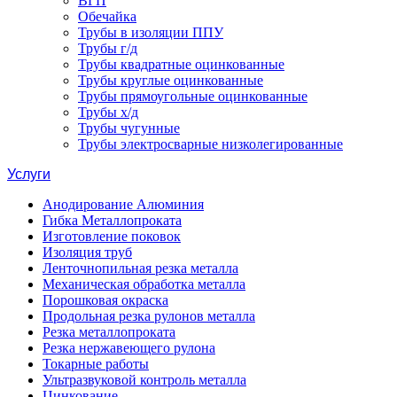
ВГП
Обечайка
Трубы в изоляции ППУ
Трубы г/д
Трубы квадратные оцинкованные
Трубы круглые оцинкованные
Трубы прямоугольные оцинкованные
Трубы х/д
Трубы чугунные
Трубы электросварные низколегированные
Услуги
Анодирование Алюминия
Гибка Металлопроката
Изготовление поковок
Изоляция труб
Ленточнопильная резка металла
Механическая обработка металла
Порошковая окраска
Продольная резка рулонов металла
Резка металлопроката
Резка нержавеющего рулона
Токарные работы
Ультразвуковой контроль металла
Цинкование