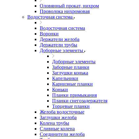
Оловянный прокат, нихром
Проволока нихромовая
Водосточная система
Водосточная система
Воронки
Держатели желоба
Держатели трубы
Доборные элементы
Доборные элементы
Заборные планки
Заглушки конька
Капельники
Карнизные планки
Коньки
Планки примыкания
Планки снегозадержателя
Торцевые планки
Желоба водосточные
Заглушки желоба
Колена трубы
Сливные колена
Соединители желоба