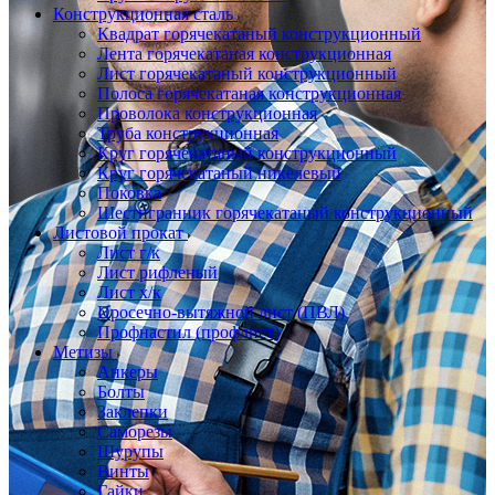
Конструкционная сталь
Квадрат горячекатаный конструкционный
Лента горячекатаная конструкционная
Лист горячекатаный конструкционный
Полоса горячекатаная конструкционная
Проволока конструкционная
Труба конструкционная
Круг горячекатаный конструкционный
Круг горячекатаный никелевый
Поковка
Шестигранник горячекатаный конструкционный
Листовой прокат
Лист г/к
Лист рифленый
Лист х/к
Просечно-вытяжной лист (ПВЛ)
Профнастил (профлист)
Метизы
Анкеры
Болты
Заклепки
Саморезы
Шурупы
Винты
Гайки