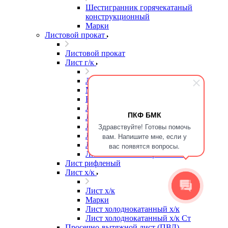
Шестигранник горячекатаный
конструкционный
Марки
Листовой прокат
Листовой прокат
Лист г/к
Лист г/к
Марки
Высокопрочная сталь
Лист г/к
ПКФ БМК
Лист г/к Ст3
Здравствуйте! Готовы помочь
Лист г/к износостойкий
Лист г/к конструкционный
вам. Напишите мне, если у
Лист г/к мостостроительный
вас появятся вопросы.
Лист г/к низколегированный
Лист рифленый
Лист х/к
Лист х/к
Марки
Лист холоднокатанный х/к
Лист холоднокатанный х/к Ст
Просечно-вытяжной лист (ПВЛ)