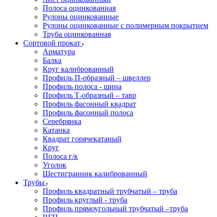
Полоса оцинкованная
Рулоны оцинкованные
Рулоны оцинкованные с полимерным покрытием
Труба оцинкованная
Сортовой прокат
Арматура
Балка
Круг калиброванный
Профиль П-образный – швеллер
Профиль полоса - шина
Профиль Т-образный – тавр
Профиль фасонный квадрат
Профиль фасонный полоса
Серебрянка
Катанка
Квадрат горячекатаный
Круг
Полоса г/к
Уголок
Шестигранник калиброванный
Трубы
Профиль квадратный трубчатый – труба
Профиль круглый - труба
Профиль прямоугольный трубчатый –труба