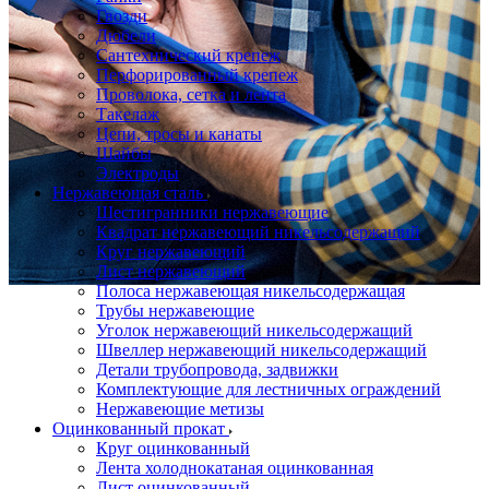
Гвозди
Дюбели
Сантехнический крепеж
Перфорированный крепеж
Проволока, сетка и лента
Такелаж
Цепи, тросы и канаты
Шайбы
Электроды
Нержавеющая сталь
Шестигранники нержавеющие
Квадрат нержавеющий никельсодержащий
Круг нержавеющий
Лист нержавеющий
Полоса нержавеющая никельсодержащая
Трубы нержавеющие
Уголок нержавеющий никельсодержащий
Швеллер нержавеющий никельсодержащий
Детали трубопровода, задвижки
Комплектующие для лестничных ограждений
Нержавеющие метизы
Оцинкованный прокат
Круг оцинкованный
Лента холоднокатаная оцинкованная
Лист оцинкованный