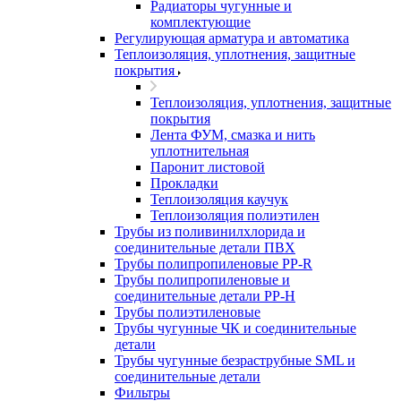
Радиаторы чугунные и
комплектующие
Регулирующая арматура и автоматика
Теплоизоляция, уплотнения, защитные
покрытия
Теплоизоляция, уплотнения, защитные
покрытия
Лента ФУМ, смазка и нить
уплотнительная
Паронит листовой
Прокладки
Теплоизоляция каучук
Теплоизоляция полиэтилен
Трубы из поливинилхлорида и
соединительные детали ПВХ
Трубы полипропиленовые PP-R
Трубы полипропиленовые и
соединительные детали PP-H
Трубы полиэтиленовые
Трубы чугунные ЧК и соединительные
детали
Трубы чугунные безраструбные SML и
соединительные детали
Фильтры