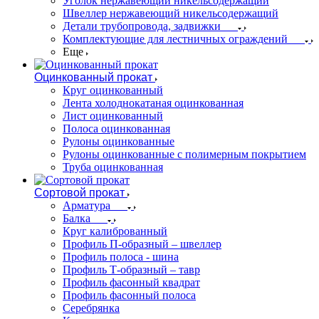
Уголок нержавеющий никельсодержащий
Швеллер нержавеющий никельсодержащий
Детали трубопровода, задвижки
Комплектующие для лестничных ограждений
Еще
Оцинкованный прокат
Круг оцинкованный
Лента холоднокатаная оцинкованная
Лист оцинкованный
Полоса оцинкованная
Рулоны оцинкованные
Рулоны оцинкованные с полимерным покрытием
Труба оцинкованная
Сортовой прокат
Арматура
Балка
Круг калиброванный
Профиль П-образный – швеллер
Профиль полоса - шина
Профиль Т-образный – тавр
Профиль фасонный квадрат
Профиль фасонный полоса
Серебрянка