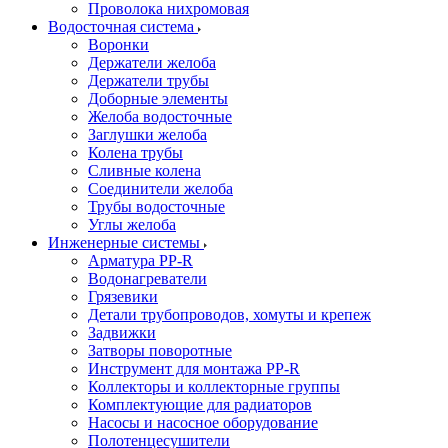
Проволока нихромовая
Водосточная система
Воронки
Держатели желоба
Держатели трубы
Доборные элементы
Желоба водосточные
Заглушки желоба
Колена трубы
Сливные колена
Соединители желоба
Трубы водосточные
Углы желоба
Инженерные системы
Арматура PP-R
Водонагреватели
Грязевики
Детали трубопроводов, хомуты и крепеж
Задвижки
Затворы поворотные
Инструмент для монтажа PP-R
Коллекторы и коллекторные группы
Комплектующие для радиаторов
Насосы и насосное оборудование
Полотенцесушители