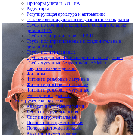
Приборы учета и КИПиА
Радиаторы
Регулирующая арматура и автоматика
Теплоизоляция, уплотнения, защитные покрытия
Трубы из поливинилхлорида и соединительные
детали ПВХ
Трубы полипропиленовые PP-R
Трубы полипропиленовые и соединительные
детали PP-H
Трубы полиэтиленовые
Трубы чугунные ЧК и соединительные детали
Трубы чугунные безраструбные SML и
соединительные детали
Фильтры
Фитинги резьбовые латунные
Фитинги резьбовые стальные
Фитинги резьбовые чугунные
Электроинструменты
Инструментальная сталь
Квадрат инструментальный
Лента инструментальная
Лист инструментальный
Поковка инструментальная
Полоса инструментальная
Круг инструментальный