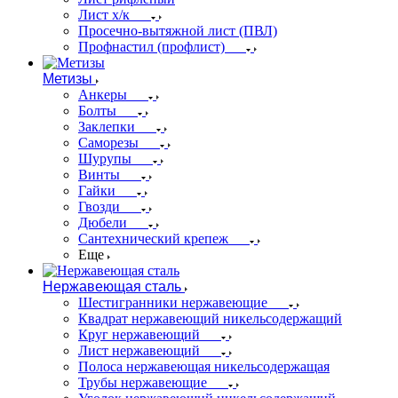
Лист х/к
Просечно-вытяжной лист (ПВЛ)
Профнастил (профлист)
Метизы
Анкеры
Болты
Заклепки
Саморезы
Шурупы
Винты
Гайки
Гвозди
Дюбели
Сантехнический крепеж
Еще
Нержавеющая сталь
Шестигранники нержавеющие
Квадрат нержавеющий никельсодержащий
Круг нержавеющий
Лист нержавеющий
Полоса нержавеющая никельсодержащая
Трубы нержавеющие