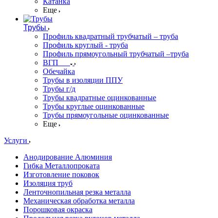
Катанка
Еще
Трубы
Профиль квадратный трубчатый – труба
Профиль круглый - труба
Профиль прямоугольный трубчатый –труба
ВГП
Обечайка
Трубы в изоляции ППУ
Трубы г/д
Трубы квадратные оцинкованные
Трубы круглые оцинкованные
Трубы прямоугольные оцинкованные
Еще
Услуги
Анодирование Алюминия
Гибка Металлопроката
Изготовление поковок
Изоляция труб
Ленточнопильная резка металла
Механическая обработка металла
Порошковая окраска