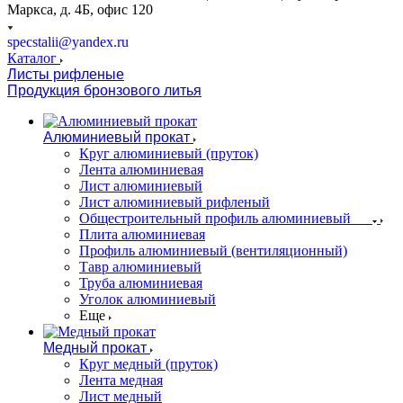
Маркса, д. 4Б, офис 120
specstalii@yandex.ru
Каталог
Листы рифленые
Продукция бронзового литья
Алюминиевый прокат
Круг алюминиевый (пруток)
Лента алюминиевая
Лист алюминиевый
Лист алюминиевый рифленый
Общестроительный профиль алюминиевый
Плита алюминиевая
Профиль алюминиевый (вентиляционный)
Тавр алюминиевый
Труба алюминиевая
Уголок алюминиевый
Еще
Медный прокат
Круг медный (пруток)
Лента медная
Лист медный