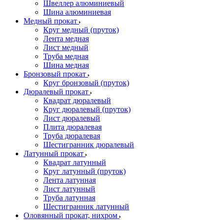
Швеллер алюминиевый
Шина алюминиевая
Медный прокат
Круг медный (пруток)
Лента медная
Лист медный
Труба медная
Шина медная
Бронзовый прокат
Круг бронзовый (пруток)
Дюралевый прокат
Квадрат дюралевый
Круг дюралевый (пруток)
Лист дюралевый
Плита дюралевая
Труба дюралевая
Шестигранник дюралевый
Латунный прокат
Квадрат латунный
Круг латунный (пруток)
Лента латунная
Лист латунный
Труба латунная
Шестигранник латунный
Оловянный прокат, нихром