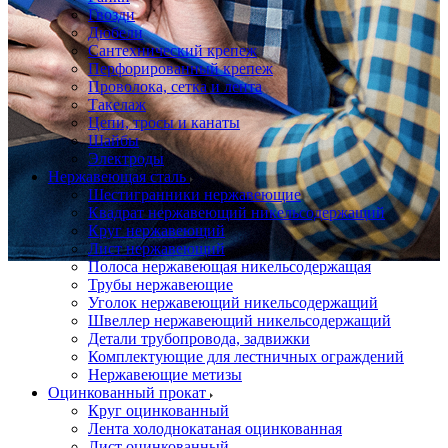
Гвозди
Дюбели
Сантехнический крепеж
Перфорированный крепеж
Проволока, сетка и лента
Такелаж
Цепи, тросы и канаты
Шайбы
Электроды
Нержавеющая сталь
Шестигранники нержавеющие
Квадрат нержавеющий никельсодержащий
Круг нержавеющий
Лист нержавеющий
Полоса нержавеющая никельсодержащая
Трубы нержавеющие
Уголок нержавеющий никельсодержащий
Швеллер нержавеющий никельсодержащий
Детали трубопровода, задвижки
Комплектующие для лестничных ограждений
Нержавеющие метизы
Оцинкованный прокат
Круг оцинкованный
Лента холоднокатаная оцинкованная
Лист оцинкованный