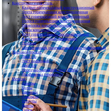
Конструкционная сталь
Квадрат горячекатаный конструкционный
Лента горячекатаная конструкционная
Лист горячекатаный конструкционный
Полоса горячекатаная конструкционная
Проволока конструкционная
Труба конструкционная
Круг горячекатаный конструкционный
Круг горячекатаный никелевый
Поковка
Шестигранник горячекатаный конструкционный
Листовой прокат
Лист г/к
Лист рифленый
Лист х/к
Просечно-вытяжной лист (ПВЛ)
Профнастил (профлист)
Метизы
Анкеры
Болты
Заклепки
Саморезы
Шурупы
Винты
Гайки