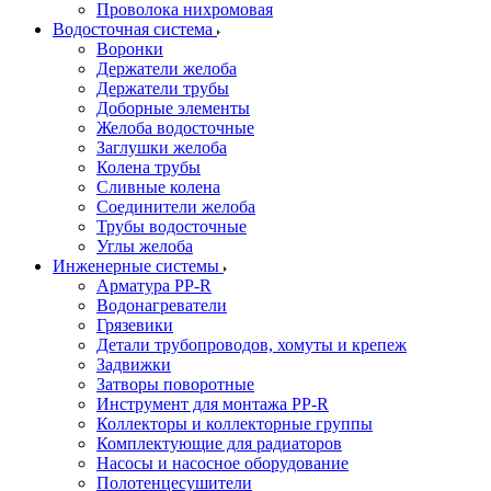
Проволока нихромовая
Водосточная система
Воронки
Держатели желоба
Держатели трубы
Доборные элементы
Желоба водосточные
Заглушки желоба
Колена трубы
Сливные колена
Соединители желоба
Трубы водосточные
Углы желоба
Инженерные системы
Арматура PP-R
Водонагреватели
Грязевики
Детали трубопроводов, хомуты и крепеж
Задвижки
Затворы поворотные
Инструмент для монтажа PP-R
Коллекторы и коллекторные группы
Комплектующие для радиаторов
Насосы и насосное оборудование
Полотенцесушители