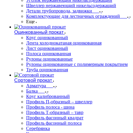
Уголок нержавеющий никельсодержащий
Швеллер нержавеющий никельсодержащий
Детали трубопровода, задвижки
Комплектующие для лестничных ограждений
Еще
Оцинкованный прокат
Круг оцинкованный
Лента холоднокатаная оцинкованная
Лист оцинкованный
Полоса оцинкованная
Рулоны оцинкованные
Рулоны оцинкованные с полимерным покрытием
Труба оцинкованная
Сортовой прокат
Арматура
Балка
Круг калиброванный
Профиль П-образный – швеллер
Профиль полоса - шина
Профиль Т-образный – тавр
Профиль фасонный квадрат
Профиль фасонный полоса
Серебрянка