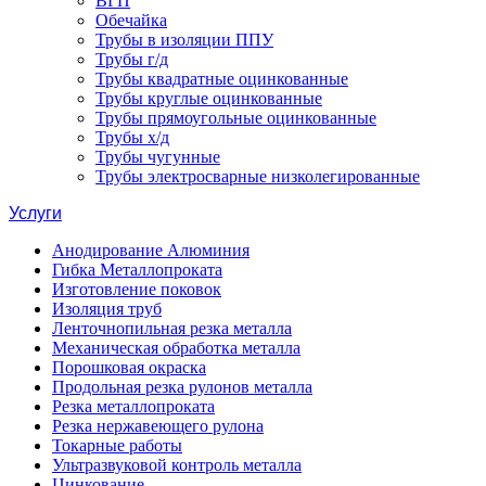
ВГП
Обечайка
Трубы в изоляции ППУ
Трубы г/д
Трубы квадратные оцинкованные
Трубы круглые оцинкованные
Трубы прямоугольные оцинкованные
Трубы х/д
Трубы чугунные
Трубы электросварные низколегированные
Услуги
Анодирование Алюминия
Гибка Металлопроката
Изготовление поковок
Изоляция труб
Ленточнопильная резка металла
Механическая обработка металла
Порошковая окраска
Продольная резка рулонов металла
Резка металлопроката
Резка нержавеющего рулона
Токарные работы
Ультразвуковой контроль металла
Цинкование