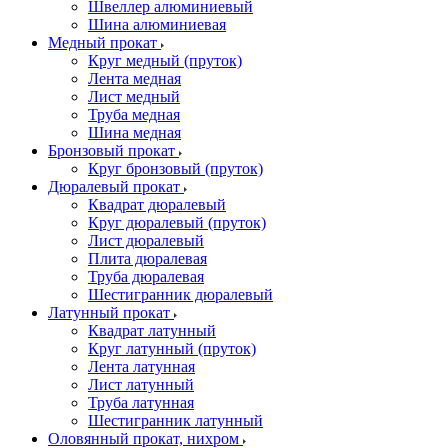
Швеллер алюминиевый
Шина алюминиевая
Медный прокат
Круг медный (пруток)
Лента медная
Лист медный
Труба медная
Шина медная
Бронзовый прокат
Круг бронзовый (пруток)
Дюралевый прокат
Квадрат дюралевый
Круг дюралевый (пруток)
Лист дюралевый
Плита дюралевая
Труба дюралевая
Шестигранник дюралевый
Латунный прокат
Квадрат латунный
Круг латунный (пруток)
Лента латунная
Лист латунный
Труба латунная
Шестигранник латунный
Оловянный прокат, нихром