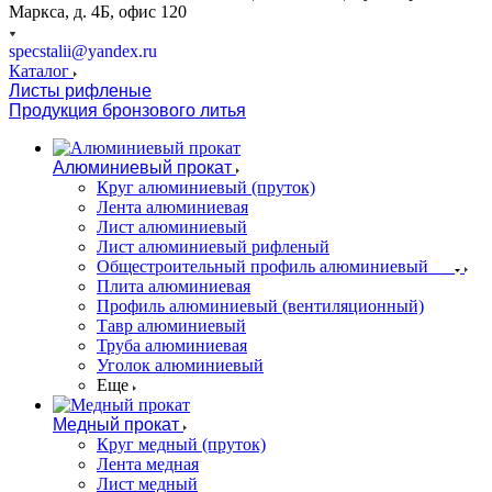
Маркса, д. 4Б, офис 120
specstalii@yandex.ru
Каталог
Листы рифленые
Продукция бронзового литья
Алюминиевый прокат
Круг алюминиевый (пруток)
Лента алюминиевая
Лист алюминиевый
Лист алюминиевый рифленый
Общестроительный профиль алюминиевый
Плита алюминиевая
Профиль алюминиевый (вентиляционный)
Тавр алюминиевый
Труба алюминиевая
Уголок алюминиевый
Еще
Медный прокат
Круг медный (пруток)
Лента медная
Лист медный