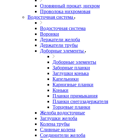
Оловянный прокат, нихром
Проволока нихромовая
Водосточная система
Водосточная система
Воронки
Держатели желоба
Держатели трубы
Доборные элементы
Доборные элементы
Заборные планки
Заглушки конька
Капельники
Карнизные планки
Коньки
Планки примыкания
Планки снегозадержателя
Торцевые планки
Желоба водосточные
Заглушки желоба
Колена трубы
Сливные колена
Соединители желоба