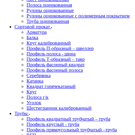
Полоса оцинкованная
Рулоны оцинкованные
Рулоны оцинкованные с полимерным покрытием
Труба оцинкованная
Сортовой прокат
Арматура
Балка
Круг калиброванный
Профиль П-образный – швеллер
Профиль полоса - шина
Профиль Т-образный – тавр
Профиль фасонный квадрат
Профиль фасонный полоса
Серебрянка
Катанка
Квадрат горячекатаный
Круг
Полоса г/к
Уголок
Шестигранник калиброванный
Трубы
Профиль квадратный трубчатый – труба
Профиль круглый - труба
Профиль прямоугольный трубчатый –труба