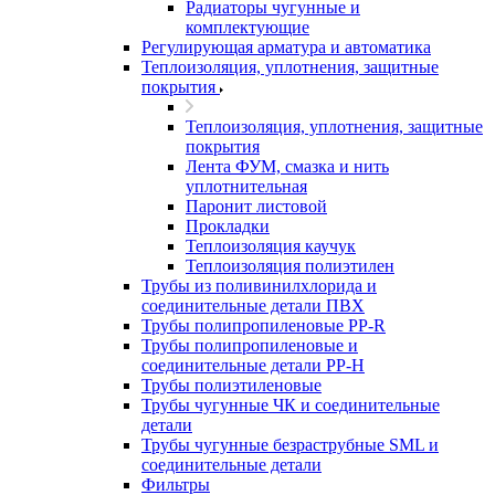
Радиаторы чугунные и
комплектующие
Регулирующая арматура и автоматика
Теплоизоляция, уплотнения, защитные
покрытия
Теплоизоляция, уплотнения, защитные
покрытия
Лента ФУМ, смазка и нить
уплотнительная
Паронит листовой
Прокладки
Теплоизоляция каучук
Теплоизоляция полиэтилен
Трубы из поливинилхлорида и
соединительные детали ПВХ
Трубы полипропиленовые PP-R
Трубы полипропиленовые и
соединительные детали PP-H
Трубы полиэтиленовые
Трубы чугунные ЧК и соединительные
детали
Трубы чугунные безраструбные SML и
соединительные детали
Фильтры