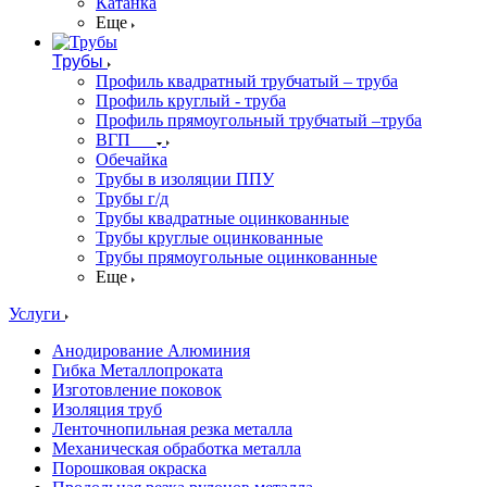
Катанка
Еще
Трубы
Профиль квадратный трубчатый – труба
Профиль круглый - труба
Профиль прямоугольный трубчатый –труба
ВГП
Обечайка
Трубы в изоляции ППУ
Трубы г/д
Трубы квадратные оцинкованные
Трубы круглые оцинкованные
Трубы прямоугольные оцинкованные
Еще
Услуги
Анодирование Алюминия
Гибка Металлопроката
Изготовление поковок
Изоляция труб
Ленточнопильная резка металла
Механическая обработка металла
Порошковая окраска