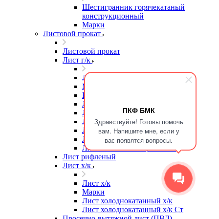
Шестигранник горячекатаный
конструкционный
Марки
Листовой прокат
Листовой прокат
Лист г/к
Лист г/к
Марки
Высокопрочная сталь
Лист г/к
ПКФ БМК
Лист г/к Ст3
Здравствуйте! Готовы помочь
Лист г/к износостойкий
Лист г/к конструкционный
вам. Напишите мне, если у
Лист г/к мостостроительный
вас появятся вопросы.
Лист г/к низколегированный
Лист рифленый
Лист х/к
Лист х/к
Марки
Лист холоднокатанный х/к
Лист холоднокатанный х/к Ст
Просечно-вытяжной лист (ПВЛ)