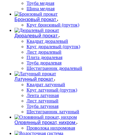
Труба медная
Шина медная
Бронзовый прокат
Круг бронзовый (пруток)
Дюралевый прокат
Квадрат дюралевый
Круг дюралевый (пруток)
Лист дюралевый
Плита дюралевая
Труба дюралевая
Шестигранник дюралевый
Латунный прокат
Квадрат латунный
Круг латунный (пруток)
Лента латунная
Лист латунный
Труба латунная
Шестигранник латунный
Оловянный прокат, нихром
Проволока нихромовая