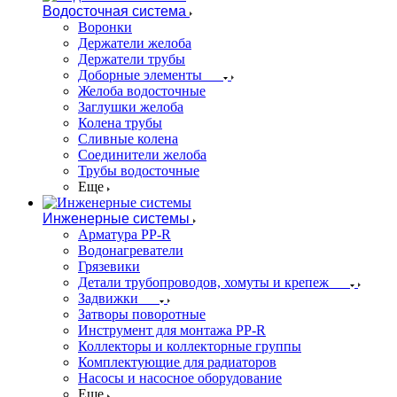
Водосточная система
Воронки
Держатели желоба
Держатели трубы
Доборные элементы
Желоба водосточные
Заглушки желоба
Колена трубы
Сливные колена
Соединители желоба
Трубы водосточные
Еще
Инженерные системы
Арматура PP-R
Водонагреватели
Грязевики
Детали трубопроводов, хомуты и крепеж
Задвижки
Затворы поворотные
Инструмент для монтажа PP-R
Коллекторы и коллекторные группы
Комплектующие для радиаторов
Насосы и насосное оборудование
Еще