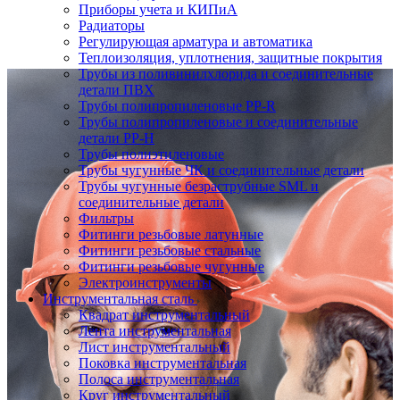
Приборы учета и КИПиА
Радиаторы
Регулирующая арматура и автоматика
Теплоизоляция, уплотнения, защитные покрытия
Трубы из поливинилхлорида и соединительные
детали ПВХ
Трубы полипропиленовые PP-R
Трубы полипропиленовые и соединительные
детали PP-H
Трубы полиэтиленовые
Трубы чугунные ЧК и соединительные детали
Трубы чугунные безраструбные SML и
соединительные детали
Фильтры
Фитинги резьбовые латунные
Фитинги резьбовые стальные
Фитинги резьбовые чугунные
Электроинструменты
Инструментальная сталь
Квадрат инструментальный
Лента инструментальная
Лист инструментальный
Поковка инструментальная
Полоса инструментальная
Круг инструментальный