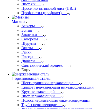
Лист х/к
Просечно-вытяжной лист (ПВЛ)
Профнастил (профлист)
Метизы
Анкеры
Болты
Заклепки
Саморезы
Шурупы
Винты
Гайки
Гвозди
Дюбели
Сантехнический крепеж
Еще
Нержавеющая сталь
Шестигранники нержавеющие
Квадрат нержавеющий никельсодержащий
Круг нержавеющий
Лист нержавеющий
Полоса нержавеющая никельсодержащая
Трубы нержавеющие