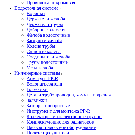
Проволока нихромовая
Водосточная система
Воронки
Держатели желоба
Держатели трубы
Доборные элементы
Желоба водосточные
Заглушки желоба
Колена трубы
Сливные колена
Соединители желоба
Трубы водосточные
Углы желоба
Инженерные системы
Арматура PP-R
Водонагреватели
Грязевики
Детали трубопроводов, хомуты и крепеж
Задвижки
Затворы поворотные
Инструмент для монтажа PP-R
Коллекторы и коллекторные группы
Комплектующие для радиаторов
Насосы и насосное оборудование
Полотенцесушители