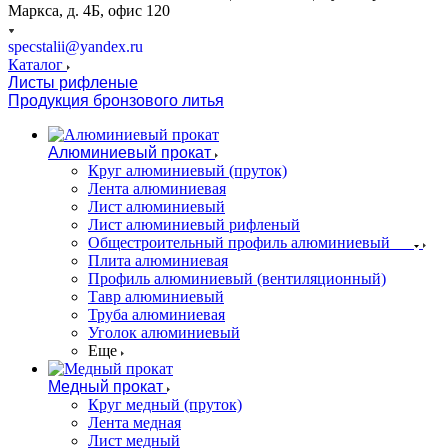
Маркса, д. 4Б, офис 120
specstalii@yandex.ru
Каталог
Листы рифленые
Продукция бронзового литья
Алюминиевый прокат
Круг алюминиевый (пруток)
Лента алюминиевая
Лист алюминиевый
Лист алюминиевый рифленый
Общестроительный профиль алюминиевый
Плита алюминиевая
Профиль алюминиевый (вентиляционный)
Тавр алюминиевый
Труба алюминиевая
Уголок алюминиевый
Еще
Медный прокат
Круг медный (пруток)
Лента медная
Лист медный