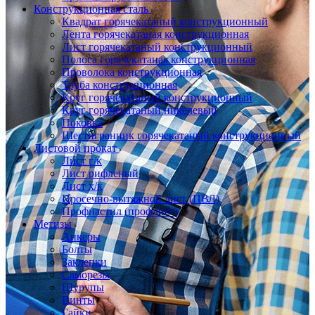
Конструкционная сталь
Квадрат горячекатаный конструкционный
Лента горячекатаная конструкционная
Лист горячекатаный конструкционный
Полоса горячекатаная конструкционная
Проволока конструкционная
Труба конструкционная
Круг горячекатаный конструкционный
Круг горячекатаный никелевый
Поковка
Шестигранник горячекатаный конструкционный
Листовой прокат
Лист г/к
Лист рифленый
Лист х/к
Просечно-вытяжной лист (ПВЛ)
Профнастил (профлист)
Метизы
Анкеры
Болты
Заклепки
Саморезы
Шурупы
Винты
Гайки