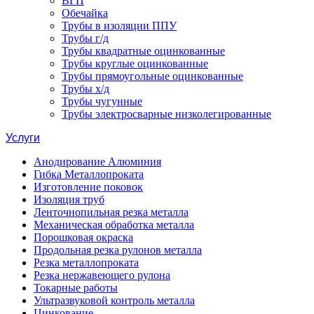
ВГП
Обечайка
Трубы в изоляции ППУ
Трубы г/д
Трубы квадратные оцинкованные
Трубы круглые оцинкованные
Трубы прямоугольные оцинкованные
Трубы х/д
Трубы чугунные
Трубы электросварные низколегированные
Услуги
Анодирование Алюминия
Гибка Металлопроката
Изготовление поковок
Изоляция труб
Ленточнопильная резка металла
Механическая обработка металла
Порошковая окраска
Продольная резка рулонов металла
Резка металлопроката
Резка нержавеющего рулона
Токарные работы
Ультразвуковой контроль металла
Цинкование