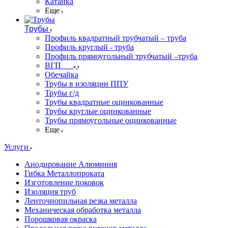
Катанка
Еще
Трубы
Профиль квадратный трубчатый – труба
Профиль круглый - труба
Профиль прямоугольный трубчатый –труба
ВГП
Обечайка
Трубы в изоляции ППУ
Трубы г/д
Трубы квадратные оцинкованные
Трубы круглые оцинкованные
Трубы прямоугольные оцинкованные
Еще
Услуги
Анодирование Алюминия
Гибка Металлопроката
Изготовление поковок
Изоляция труб
Ленточнопильная резка металла
Механическая обработка металла
Порошковая окраска