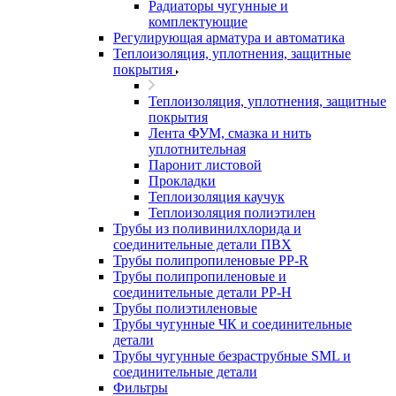
Радиаторы чугунные и
комплектующие
Регулирующая арматура и автоматика
Теплоизоляция, уплотнения, защитные
покрытия
Теплоизоляция, уплотнения, защитные
покрытия
Лента ФУМ, смазка и нить
уплотнительная
Паронит листовой
Прокладки
Теплоизоляция каучук
Теплоизоляция полиэтилен
Трубы из поливинилхлорида и
соединительные детали ПВХ
Трубы полипропиленовые PP-R
Трубы полипропиленовые и
соединительные детали PP-H
Трубы полиэтиленовые
Трубы чугунные ЧК и соединительные
детали
Трубы чугунные безраструбные SML и
соединительные детали
Фильтры