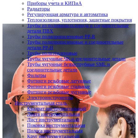
Приборы учета и КИПиА
Радиаторы
Регулирующая арматура и автоматика
Теплоизоляция, уплотнения, защитные покрытия
Трубы из поливинилхлорида и соединительные
детали ПВХ
Трубы полипропиленовые PP-R
Трубы полипропиленовые и соединительные
детали PP-H
Трубы полиэтиленовые
Трубы чугунные ЧК и соединительные детали
Трубы чугунные безраструбные SML и
соединительные детали
Фильтры
Фитинги резьбовые латунные
Фитинги резьбовые стальные
Фитинги резьбовые чугунные
Электроинструменты
Инструментальная сталь
Квадрат инструментальный
Лента инструментальная
Лист инструментальный
Поковка инструментальная
Полоса инструментальная
Круг инструментальный