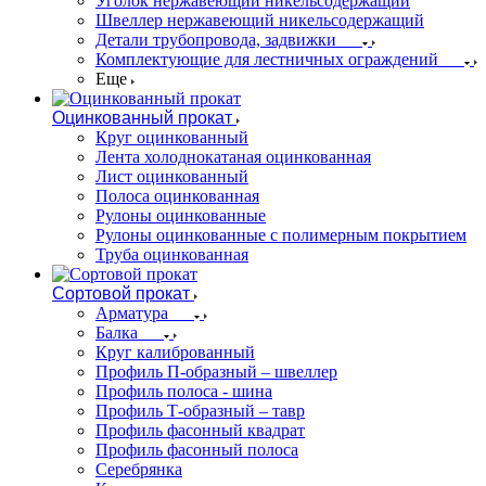
Уголок нержавеющий никельсодержащий
Швеллер нержавеющий никельсодержащий
Детали трубопровода, задвижки
Комплектующие для лестничных ограждений
Еще
Оцинкованный прокат
Круг оцинкованный
Лента холоднокатаная оцинкованная
Лист оцинкованный
Полоса оцинкованная
Рулоны оцинкованные
Рулоны оцинкованные с полимерным покрытием
Труба оцинкованная
Сортовой прокат
Арматура
Балка
Круг калиброванный
Профиль П-образный – швеллер
Профиль полоса - шина
Профиль Т-образный – тавр
Профиль фасонный квадрат
Профиль фасонный полоса
Серебрянка