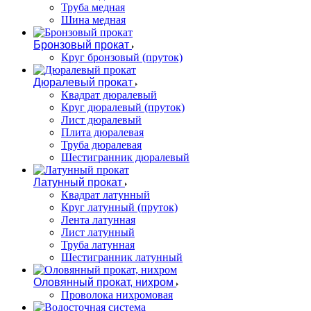
Труба медная
Шина медная
Бронзовый прокат
Круг бронзовый (пруток)
Дюралевый прокат
Квадрат дюралевый
Круг дюралевый (пруток)
Лист дюралевый
Плита дюралевая
Труба дюралевая
Шестигранник дюралевый
Латунный прокат
Квадрат латунный
Круг латунный (пруток)
Лента латунная
Лист латунный
Труба латунная
Шестигранник латунный
Оловянный прокат, нихром
Проволока нихромовая