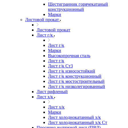
Шестигранник горячекатаный
конструкционный
Марки
Листовой прокат
Листовой прокат
Лист г/к
Лист г/к
Марки
Высокопрочная сталь
Лист г/к
Лист г/к Ст3
Лист г/к износостойкий
Лист г/к конструкционный
Лист г/к мостостроительный
Лист г/к низколегированный
Лист рифленый
Лист х/к
Лист х/к
Марки
Лист холоднокатанный х/к
Лист холоднокатанный х/к Ст
Просечно-вытяжной лист (ПВЛ)