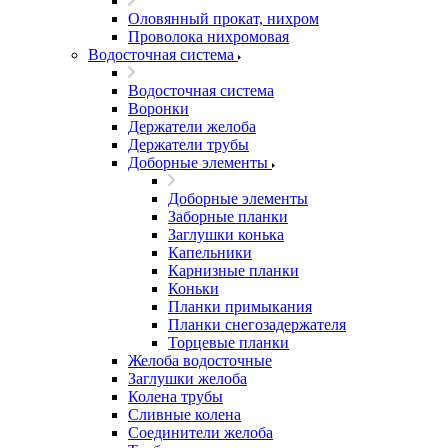
Оловянный прокат, нихром
Проволока нихромовая
Водосточная система
Водосточная система
Воронки
Держатели желоба
Держатели трубы
Доборные элементы
Доборные элементы
Заборные планки
Заглушки конька
Капельники
Карнизные планки
Коньки
Планки примыкания
Планки снегозадержателя
Торцевые планки
Желоба водосточные
Заглушки желоба
Колена трубы
Сливные колена
Соединители желоба