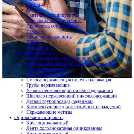
Гвозди
Дюбели
Сантехнический крепеж
Перфорированный крепеж
Проволока, сетка и лента
Такелаж
Цепи, тросы и канаты
Шайбы
Электроды
Нержавеющая сталь
Шестигранники нержавеющие
Квадрат нержавеющий никельсодержащий
Круг нержавеющий
Лист нержавеющий
Полоса нержавеющая никельсодержащая
Трубы нержавеющие
Уголок нержавеющий никельсодержащий
Швеллер нержавеющий никельсодержащий
Детали трубопровода, задвижки
Комплектующие для лестничных ограждений
Нержавеющие метизы
Оцинкованный прокат
Круг оцинкованный
Лента холоднокатаная оцинкованная
Лист оцинкованный