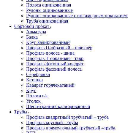
Полоса оцинкованная
Рулоны оцинкованные
Рулоны оцинкованные с полимерным покрытием
Труба оцинкованная
Сортовой прокат
Арматура
Балка
Круг калиброванный
Профиль П-образный – швеллер
Профиль полоса - шина
Профиль Т-образный – тавр
Профиль фасонный квадрат
Профиль фасонный полоса
Серебрянка
Катанка
Квадрат горячекатаный
Круг
Полоса г/к
Уголок
Шестигранник калиброванный
Трубы
Профиль квадратный трубчатый – труба
Профиль круглый - труба
Профиль прямоугольный трубчатый –труба