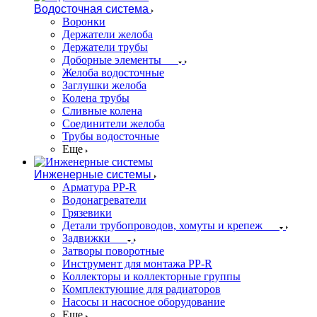
Водосточная система
Воронки
Держатели желоба
Держатели трубы
Доборные элементы
Желоба водосточные
Заглушки желоба
Колена трубы
Сливные колена
Соединители желоба
Трубы водосточные
Еще
Инженерные системы
Арматура PP-R
Водонагреватели
Грязевики
Детали трубопроводов, хомуты и крепеж
Задвижки
Затворы поворотные
Инструмент для монтажа PP-R
Коллекторы и коллекторные группы
Комплектующие для радиаторов
Насосы и насосное оборудование
Еще