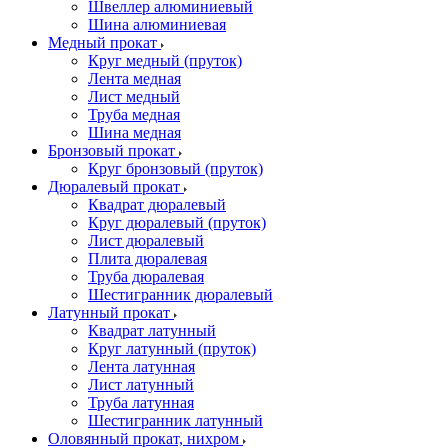
Швеллер алюминиевый
Шина алюминиевая
Медный прокат
Круг медный (пруток)
Лента медная
Лист медный
Труба медная
Шина медная
Бронзовый прокат
Круг бронзовый (пруток)
Дюралевый прокат
Квадрат дюралевый
Круг дюралевый (пруток)
Лист дюралевый
Плита дюралевая
Труба дюралевая
Шестигранник дюралевый
Латунный прокат
Квадрат латунный
Круг латунный (пруток)
Лента латунная
Лист латунный
Труба латунная
Шестигранник латунный
Оловянный прокат, нихром