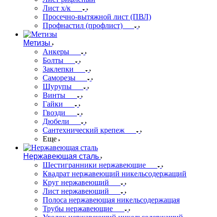
Лист х/к
Просечно-вытяжной лист (ПВЛ)
Профнастил (профлист)
Метизы
Анкеры
Болты
Заклепки
Саморезы
Шурупы
Винты
Гайки
Гвозди
Дюбели
Сантехнический крепеж
Еще
Нержавеющая сталь
Шестигранники нержавеющие
Квадрат нержавеющий никельсодержащий
Круг нержавеющий
Лист нержавеющий
Полоса нержавеющая никельсодержащая
Трубы нержавеющие