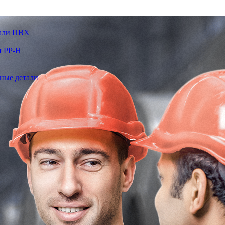
тали ПВХ
и PP-H
ные детали