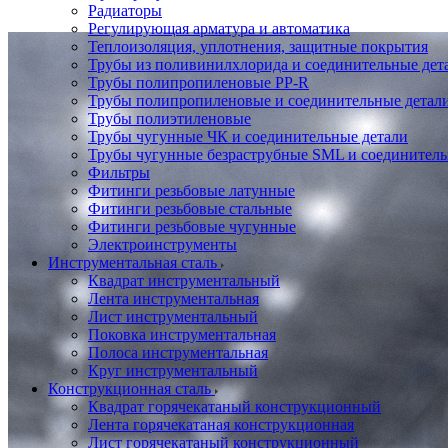
Радиаторы
Регулирующая арматура и автоматика
Теплоизоляция, уплотнения, защитные покрытия
Трубы из поливинилхлорида и соединительные де
Трубы полипропиленовые PP-R
Трубы полипропиленовые и соединительные детал
Трубы полиэтиленовые
Трубы чугунные ЧК и соединительные детали
Трубы чугунные безраструбные SML и соединитель
Фильтры
Фитинги резьбовые латунные
Фитинги резьбовые стальные
Фитинги резьбовые чугунные
Электроинструменты
Инструментальная сталь
Квадрат инструментальный
Лента инструментальная
Лист инструментальный
Поковка инструментальная
Полоса инструментальная
Круг инструментальный
Конструкционная сталь
Квадрат горячекатаный конструкционный
Лента горячекатаная конструкционная
Лист горячекатаный конструкционный