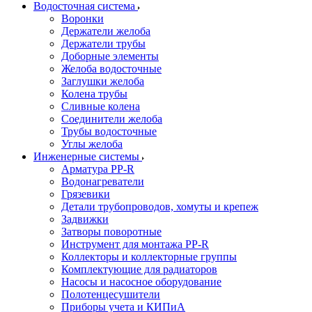
Водосточная система
Воронки
Держатели желоба
Держатели трубы
Доборные элементы
Желоба водосточные
Заглушки желоба
Колена трубы
Сливные колена
Соединители желоба
Трубы водосточные
Углы желоба
Инженерные системы
Арматура PP-R
Водонагреватели
Грязевики
Детали трубопроводов, хомуты и крепеж
Задвижки
Затворы поворотные
Инструмент для монтажа PP-R
Коллекторы и коллекторные группы
Комплектующие для радиаторов
Насосы и насосное оборудование
Полотенцесушители
Приборы учета и КИПиА