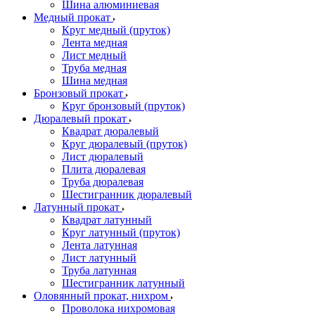
Шина алюминиевая
Медный прокат
Круг медный (пруток)
Лента медная
Лист медный
Труба медная
Шина медная
Бронзовый прокат
Круг бронзовый (пруток)
Дюралевый прокат
Квадрат дюралевый
Круг дюралевый (пруток)
Лист дюралевый
Плита дюралевая
Труба дюралевая
Шестигранник дюралевый
Латунный прокат
Квадрат латунный
Круг латунный (пруток)
Лента латунная
Лист латунный
Труба латунная
Шестигранник латунный
Оловянный прокат, нихром
Проволока нихромовая