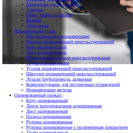
Проволока, сетка и лента
Такелаж
Цепи, тросы и канаты
Шайбы
Электроды
Нержавеющая сталь
Шестигранники нержавеющие
Квадрат нержавеющий никельсодержащий
Круг нержавеющий
Лист нержавеющий
Полоса нержавеющая никельсодержащая
Трубы нержавеющие
Уголок нержавеющий никельсодержащий
Швеллер нержавеющий никельсодержащий
Детали трубопровода, задвижки
Комплектующие для лестничных ограждений
Нержавеющие метизы
Оцинкованный прокат
Круг оцинкованный
Лента холоднокатаная оцинкованная
Лист оцинкованный
Полоса оцинкованная
Рулоны оцинкованные
Рулоны оцинкованные с полимерным покрытием
Труба оцинкованная