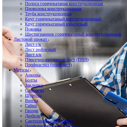
Полоса горячекатаная конструкционная
Проволока конструкционная
Труба конструкционная
Круг горячекатаный конструкционный
Круг горячекатаный никелевый
Поковка
Шестигранник горячекатаный конструкционный
Листовой прокат
Лист г/к
Лист рифленый
Лист х/к
Просечно-вытяжной лист (ПВЛ)
Профнастил (профлист)
Метизы
Анкеры
Болты
Заклепки
Саморезы
Шурупы
Винты
Гайки
Гвозди
Дюбели
Сантехнический крепеж
Перфорированный крепеж