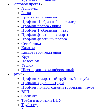
Сортовой прокат
Арматура
Балка
Круг калиброванный
Профиль П-образный – швеллер
Профиль полоса - шина
Профиль Т-образный – тавр
Профиль фасонный квадрат
Профиль фасонный полоса
Серебрянка
Катанка
Квадрат горячекатаный
Круг
Полоса г/к
Уголок
Шестигранник калиброванный
Трубы
Профиль квадратный трубчатый – труба
Профиль круглый - труба
Профиль прямоугольный трубчатый –труба
ВГП
Обечайка
Трубы в изоляции ППУ
Трубы г/д