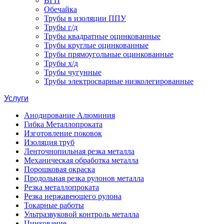
ВГП
Обечайка
Трубы в изоляции ППУ
Трубы г/д
Трубы квадратные оцинкованные
Трубы круглые оцинкованные
Трубы прямоугольные оцинкованные
Трубы х/д
Трубы чугунные
Трубы электросварные низколегированные
Услуги
Анодирование Алюминия
Гибка Металлопроката
Изготовление поковок
Изоляция труб
Ленточнопильная резка металла
Механическая обработка металла
Порошковая окраска
Продольная резка рулонов металла
Резка металлопроката
Резка нержавеющего рулона
Токарные работы
Ультразвуковой контроль металла
Цинкование