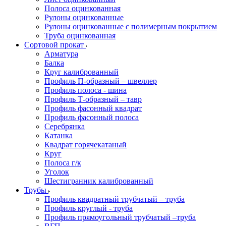
Полоса оцинкованная
Рулоны оцинкованные
Рулоны оцинкованные с полимерным покрытием
Труба оцинкованная
Сортовой прокат
Арматура
Балка
Круг калиброванный
Профиль П-образный – швеллер
Профиль полоса - шина
Профиль Т-образный – тавр
Профиль фасонный квадрат
Профиль фасонный полоса
Серебрянка
Катанка
Квадрат горячекатаный
Круг
Полоса г/к
Уголок
Шестигранник калиброванный
Трубы
Профиль квадратный трубчатый – труба
Профиль круглый - труба
Профиль прямоугольный трубчатый –труба