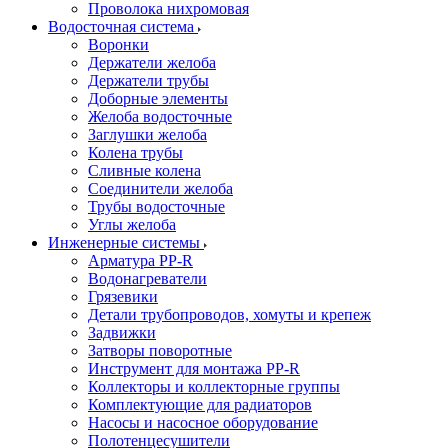
Проволока нихромовая
Водосточная система
Воронки
Держатели желоба
Держатели трубы
Доборные элементы
Желоба водосточные
Заглушки желоба
Колена трубы
Сливные колена
Соединители желоба
Трубы водосточные
Углы желоба
Инженерные системы
Арматура PP-R
Водонагреватели
Грязевики
Детали трубопроводов, хомуты и крепеж
Задвижки
Затворы поворотные
Инструмент для монтажа PP-R
Коллекторы и коллекторные группы
Комплектующие для радиаторов
Насосы и насосное оборудование
Полотенцесушители