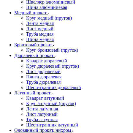
Швеллер алюминиевый
Шина алюминиевая
Медный прокат
Круг медный (пруток)
Лента медная
Лист медный
Труба медная
Шина медная
Бронзовый прокат
Круг бронзовый (пруток)
Дюралевый прокат
Квадрат дюралевый
Круг дюралевый (пруток)
Лист дюралевый
Плита дюралевая
Труба дюралевая
Шестигранник дюралевый
Латунный прокат
Квадрат латунный
Круг латунный (пруток)
Лента латунная
Лист латунный
Труба латунная
Шестигранник латунный
Оловянный прокат, нихром