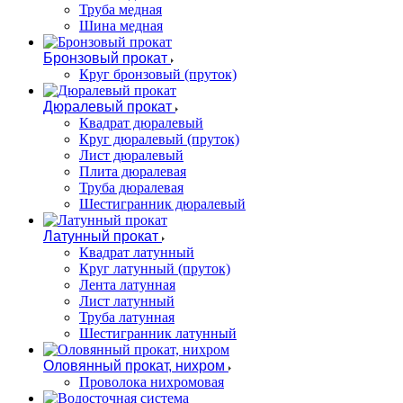
Труба медная
Шина медная
Бронзовый прокат
Круг бронзовый (пруток)
Дюралевый прокат
Квадрат дюралевый
Круг дюралевый (пруток)
Лист дюралевый
Плита дюралевая
Труба дюралевая
Шестигранник дюралевый
Латунный прокат
Квадрат латунный
Круг латунный (пруток)
Лента латунная
Лист латунный
Труба латунная
Шестигранник латунный
Оловянный прокат, нихром
Проволока нихромовая