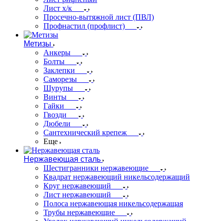
Лист х/к
Просечно-вытяжной лист (ПВЛ)
Профнастил (профлист)
Метизы
Анкеры
Болты
Заклепки
Саморезы
Шурупы
Винты
Гайки
Гвозди
Дюбели
Сантехнический крепеж
Еще
Нержавеющая сталь
Шестигранники нержавеющие
Квадрат нержавеющий никельсодержащий
Круг нержавеющий
Лист нержавеющий
Полоса нержавеющая никельсодержащая
Трубы нержавеющие