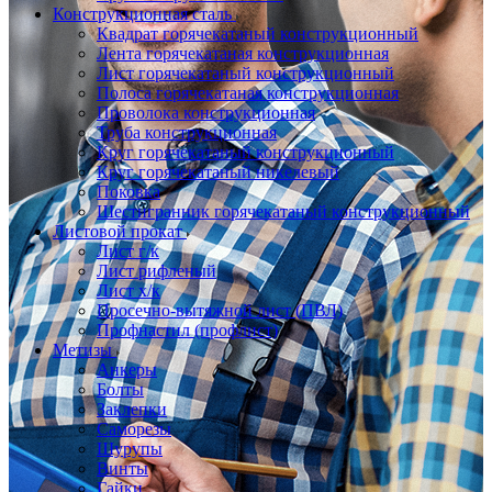
Конструкционная сталь
Квадрат горячекатаный конструкционный
Лента горячекатаная конструкционная
Лист горячекатаный конструкционный
Полоса горячекатаная конструкционная
Проволока конструкционная
Труба конструкционная
Круг горячекатаный конструкционный
Круг горячекатаный никелевый
Поковка
Шестигранник горячекатаный конструкционный
Листовой прокат
Лист г/к
Лист рифленый
Лист х/к
Просечно-вытяжной лист (ПВЛ)
Профнастил (профлист)
Метизы
Анкеры
Болты
Заклепки
Саморезы
Шурупы
Винты
Гайки