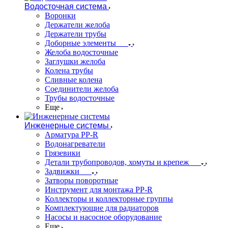
Водосточная система
Воронки
Держатели желоба
Держатели трубы
Доборные элементы
Желоба водосточные
Заглушки желоба
Колена трубы
Сливные колена
Соединители желоба
Трубы водосточные
Еще
Инженерные системы
Арматура PP-R
Водонагреватели
Грязевики
Детали трубопроводов, хомуты и крепеж
Задвижки
Затворы поворотные
Инструмент для монтажа PP-R
Коллекторы и коллекторные группы
Комплектующие для радиаторов
Насосы и насосное оборудование
Еще