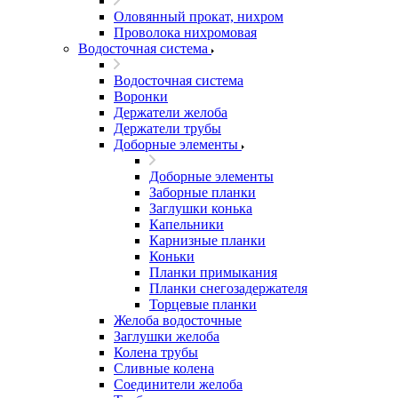
Оловянный прокат, нихром
Проволока нихромовая
Водосточная система
Водосточная система
Воронки
Держатели желоба
Держатели трубы
Доборные элементы
Доборные элементы
Заборные планки
Заглушки конька
Капельники
Карнизные планки
Коньки
Планки примыкания
Планки снегозадержателя
Торцевые планки
Желоба водосточные
Заглушки желоба
Колена трубы
Сливные колена
Соединители желоба