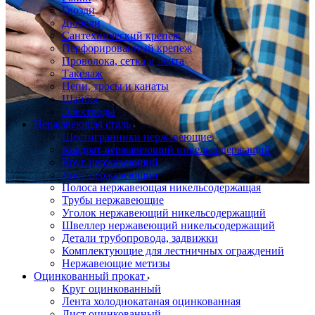
Гвозди
Дюбели
Сантехнический крепеж
Перфорированный крепеж
Проволока, сетка и лента
Такелаж
Цепи, тросы и канаты
Шайбы
Электроды
Нержавеющая сталь
Шестигранники нержавеющие
Квадрат нержавеющий никельсодержащий
Круг нержавеющий
Лист нержавеющий
Полоса нержавеющая никельсодержащая
Трубы нержавеющие
Уголок нержавеющий никельсодержащий
Швеллер нержавеющий никельсодержащий
Детали трубопровода, задвижки
Комплектующие для лестничных ограждений
Нержавеющие метизы
Оцинкованный прокат
Круг оцинкованный
Лента холоднокатаная оцинкованная
Лист оцинкованный