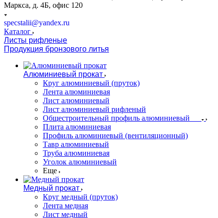
Маркса, д. 4Б, офис 120
specstalii@yandex.ru
Каталог
Листы рифленые
Продукция бронзового литья
Алюминиевый прокат
Круг алюминиевый (пруток)
Лента алюминиевая
Лист алюминиевый
Лист алюминиевый рифленый
Общестроительный профиль алюминиевый
Плита алюминиевая
Профиль алюминиевый (вентиляционный)
Тавр алюминиевый
Труба алюминиевая
Уголок алюминиевый
Еще
Медный прокат
Круг медный (пруток)
Лента медная
Лист медный