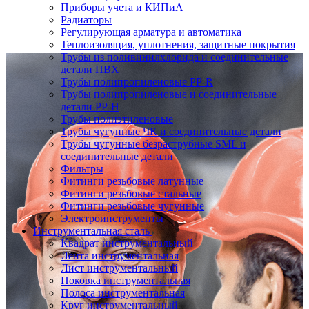
Приборы учета и КИПиА
Радиаторы
Регулирующая арматура и автоматика
Теплоизоляция, уплотнения, защитные покрытия
Трубы из поливинилхлорида и соединительные
детали ПВХ
Трубы полипропиленовые PP-R
Трубы полипропиленовые и соединительные
детали PP-H
Трубы полиэтиленовые
Трубы чугунные ЧК и соединительные детали
Трубы чугунные безраструбные SML и
соединительные детали
Фильтры
Фитинги резьбовые латунные
Фитинги резьбовые стальные
Фитинги резьбовые чугунные
Электроинструменты
Инструментальная сталь
Квадрат инструментальный
Лента инструментальная
Лист инструментальный
Поковка инструментальная
Полоса инструментальная
Круг инструментальный