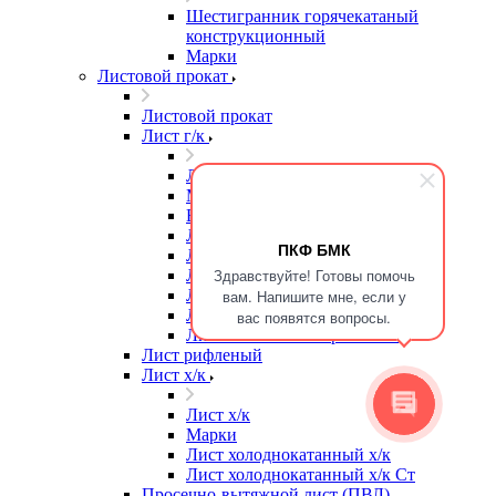
Шестигранник горячекатаный
конструкционный
Марки
Листовой прокат
Листовой прокат
Лист г/к
Лист г/к
Марки
Высокопрочная сталь
Лист г/к
ПКФ БМК
Лист г/к Ст3
Здравствуйте! Готовы помочь
Лист г/к износостойкий
Лист г/к конструкционный
вам. Напишите мне, если у
Лист г/к мостостроительный
вас появятся вопросы.
Лист г/к низколегированный
Лист рифленый
Лист х/к
Лист х/к
Марки
Лист холоднокатанный х/к
Лист холоднокатанный х/к Ст
Просечно-вытяжной лист (ПВЛ)