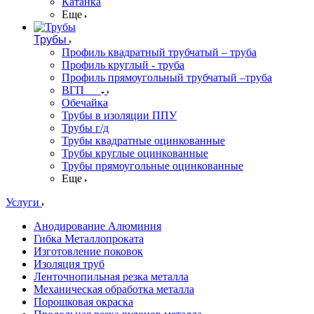
Катанка
Еще
Трубы
Профиль квадратный трубчатый – труба
Профиль круглый - труба
Профиль прямоугольный трубчатый –труба
ВГП
Обечайка
Трубы в изоляции ППУ
Трубы г/д
Трубы квадратные оцинкованные
Трубы круглые оцинкованные
Трубы прямоугольные оцинкованные
Еще
Услуги
Анодирование Алюминия
Гибка Металлопроката
Изготовление поковок
Изоляция труб
Ленточнопильная резка металла
Механическая обработка металла
Порошковая окраска