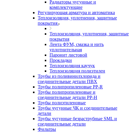
Радиаторы чугунные и
комплектующие
Регулирующая арматура и автоматика
Теплоизоляция, уплотнения, защитные
покрытия
Теплоизоляция, уплотнения, защитные
покрытия
Лента ФУМ, смазка и нить
уплотнительная
Паронит листовой
Прокладки
Теплоизоляция каучук
Теплоизоляция полиэтилен
Трубы из поливинилхлорида и
соединительные детали ПВХ
Трубы полипропиленовые PP-R
Трубы полипропиленовые и
соединительные детали PP-H
Трубы полиэтиленовые
Трубы чугунные ЧК и соединительные
детали
Трубы чугунные безраструбные SML и
соединительные детали
Фильтры