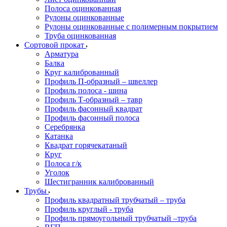
Полоса оцинкованная
Рулоны оцинкованные
Рулоны оцинкованные с полимерным покрытием
Труба оцинкованная
Сортовой прокат
Арматура
Балка
Круг калиброванный
Профиль П-образный – швеллер
Профиль полоса - шина
Профиль Т-образный – тавр
Профиль фасонный квадрат
Профиль фасонный полоса
Серебрянка
Катанка
Квадрат горячекатаный
Круг
Полоса г/к
Уголок
Шестигранник калиброванный
Трубы
Профиль квадратный трубчатый – труба
Профиль круглый - труба
Профиль прямоугольный трубчатый –труба