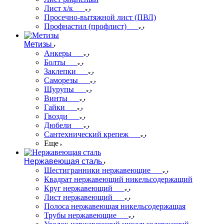
Лист х/к
Просечно-вытяжной лист (ПВЛ)
Профнастил (профлист)
Метизы
Анкеры
Болты
Заклепки
Саморезы
Шурупы
Винты
Гайки
Гвозди
Дюбели
Сантехнический крепеж
Еще
Нержавеющая сталь
Шестигранники нержавеющие
Квадрат нержавеющий никельсодержащий
Круг нержавеющий
Лист нержавеющий
Полоса нержавеющая никельсодержащая
Трубы нержавеющие