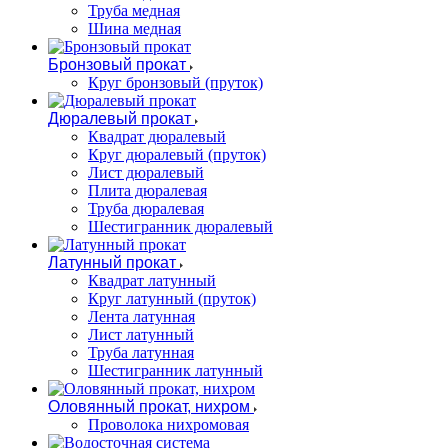
Труба медная
Шина медная
Бронзовый прокат
Круг бронзовый (пруток)
Дюралевый прокат
Квадрат дюралевый
Круг дюралевый (пруток)
Лист дюралевый
Плита дюралевая
Труба дюралевая
Шестигранник дюралевый
Латунный прокат
Квадрат латунный
Круг латунный (пруток)
Лента латунная
Лист латунный
Труба латунная
Шестигранник латунный
Оловянный прокат, нихром
Проволока нихромовая