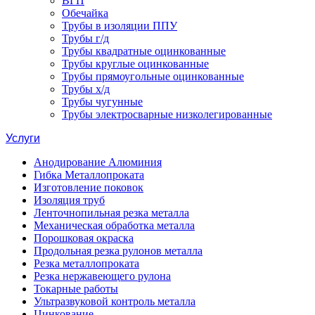
ВГП
Обечайка
Трубы в изоляции ППУ
Трубы г/д
Трубы квадратные оцинкованные
Трубы круглые оцинкованные
Трубы прямоугольные оцинкованные
Трубы х/д
Трубы чугунные
Трубы электросварные низколегированные
Услуги
Анодирование Алюминия
Гибка Металлопроката
Изготовление поковок
Изоляция труб
Ленточнопильная резка металла
Механическая обработка металла
Порошковая окраска
Продольная резка рулонов металла
Резка металлопроката
Резка нержавеющего рулона
Токарные работы
Ультразвуковой контроль металла
Цинкование