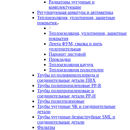
Радиаторы чугунные и
комплектующие
Регулирующая арматура и автоматика
Теплоизоляция, уплотнения, защитные
покрытия
Теплоизоляция, уплотнения, защитные
покрытия
Лента ФУМ, смазка и нить
уплотнительная
Паронит листовой
Прокладки
Теплоизоляция каучук
Теплоизоляция полиэтилен
Трубы из поливинилхлорида и
соединительные детали ПВХ
Трубы полипропиленовые PP-R
Трубы полипропиленовые и
соединительные детали PP-H
Трубы полиэтиленовые
Трубы чугунные ЧК и соединительные
детали
Трубы чугунные безраструбные SML и
соединительные детали
Фильтры