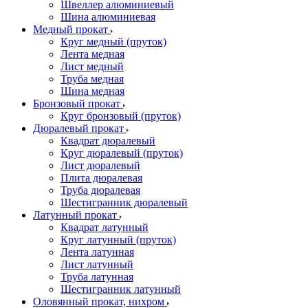
Швеллер алюминиевый
Шина алюминиевая
Медный прокат
Круг медный (пруток)
Лента медная
Лист медный
Труба медная
Шина медная
Бронзовый прокат
Круг бронзовый (пруток)
Дюралевый прокат
Квадрат дюралевый
Круг дюралевый (пруток)
Лист дюралевый
Плита дюралевая
Труба дюралевая
Шестигранник дюралевый
Латунный прокат
Квадрат латунный
Круг латунный (пруток)
Лента латунная
Лист латунный
Труба латунная
Шестигранник латунный
Оловянный прокат, нихром