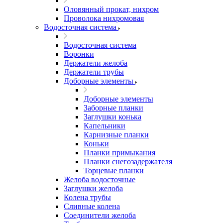
Оловянный прокат, нихром
Проволока нихромовая
Водосточная система
Водосточная система
Воронки
Держатели желоба
Держатели трубы
Доборные элементы
Доборные элементы
Заборные планки
Заглушки конька
Капельники
Карнизные планки
Коньки
Планки примыкания
Планки снегозадержателя
Торцевые планки
Желоба водосточные
Заглушки желоба
Колена трубы
Сливные колена
Соединители желоба