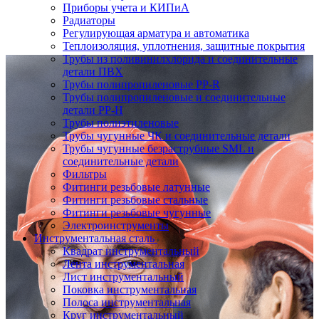
Приборы учета и КИПиА
Радиаторы
Регулирующая арматура и автоматика
Теплоизоляция, уплотнения, защитные покрытия
Трубы из поливинилхлорида и соединительные
детали ПВХ
Трубы полипропиленовые PP-R
Трубы полипропиленовые и соединительные
детали PP-H
Трубы полиэтиленовые
Трубы чугунные ЧК и соединительные детали
Трубы чугунные безраструбные SML и
соединительные детали
Фильтры
Фитинги резьбовые латунные
Фитинги резьбовые стальные
Фитинги резьбовые чугунные
Электроинструменты
Инструментальная сталь
Квадрат инструментальный
Лента инструментальная
Лист инструментальный
Поковка инструментальная
Полоса инструментальная
Круг инструментальный