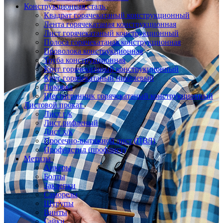
Конструкционная сталь
Квадрат горячекатаный конструкционный
Лента горячекатаная конструкционная
Лист горячекатаный конструкционный
Полоса горячекатаная конструкционная
Проволока конструкционная
Труба конструкционная
Круг горячекатаный конструкционный
Круг горячекатаный никелевый
Поковка
Шестигранник горячекатаный конструкционный
Листовой прокат
Лист г/к
Лист рифленый
Лист х/к
Просечно-вытяжной лист (ПВЛ)
Профнастил (профлист)
Метизы
Анкеры
Болты
Заклепки
Саморезы
Шурупы
Винты
Гайки