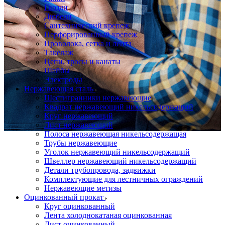
Гвозди
Дюбели
Сантехнический крепеж
Перфорированный крепеж
Проволока, сетка и лента
Такелаж
Цепи, тросы и канаты
Шайбы
Электроды
Нержавеющая сталь
Шестигранники нержавеющие
Квадрат нержавеющий никельсодержащий
Круг нержавеющий
Лист нержавеющий
Полоса нержавеющая никельсодержащая
Трубы нержавеющие
Уголок нержавеющий никельсодержащий
Швеллер нержавеющий никельсодержащий
Детали трубопровода, задвижки
Комплектующие для лестничных ограждений
Нержавеющие метизы
Оцинкованный прокат
Круг оцинкованный
Лента холоднокатаная оцинкованная
Лист оцинкованный