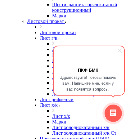
Шестигранник горячекатаный
конструкционный
Марки
Листовой прокат
Листовой прокат
Лист г/к
Лист г/к
Марки
Высокопрочная сталь
Лист г/к
ПКФ БМК
Лист г/к Ст3
Здравствуйте! Готовы помочь
Лист г/к износостойкий
Лист г/к конструкционный
вам. Напишите мне, если у
Лист г/к мостостроительный
вас появятся вопросы.
Лист г/к низколегированный
Лист рифленый
Лист х/к
Лист х/к
Марки
Лист холоднокатанный х/к
Лист холоднокатанный х/к Ст
Просечно-вытяжной лист (ПВЛ)