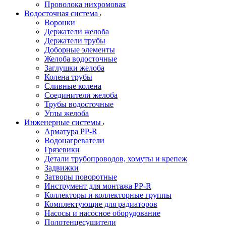
Проволока нихромовая
Водосточная система
Воронки
Держатели желоба
Держатели трубы
Доборные элементы
Желоба водосточные
Заглушки желоба
Колена трубы
Сливные колена
Соединители желоба
Трубы водосточные
Углы желоба
Инженерные системы
Арматура PP-R
Водонагреватели
Грязевики
Детали трубопроводов, хомуты и крепеж
Задвижки
Затворы поворотные
Инструмент для монтажа PP-R
Коллекторы и коллекторные группы
Комплектующие для радиаторов
Насосы и насосное оборудование
Полотенцесушители