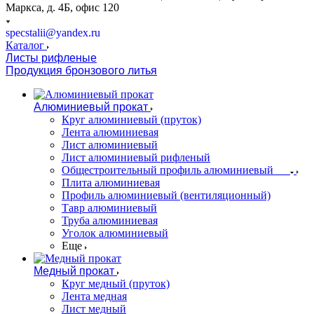
Маркса, д. 4Б, офис 120
specstalii@yandex.ru
Каталог
Листы рифленые
Продукция бронзового литья
Алюминиевый прокат
Круг алюминиевый (пруток)
Лента алюминиевая
Лист алюминиевый
Лист алюминиевый рифленый
Общестроительный профиль алюминиевый
Плита алюминиевая
Профиль алюминиевый (вентиляционный)
Тавр алюминиевый
Труба алюминиевая
Уголок алюминиевый
Еще
Медный прокат
Круг медный (пруток)
Лента медная
Лист медный