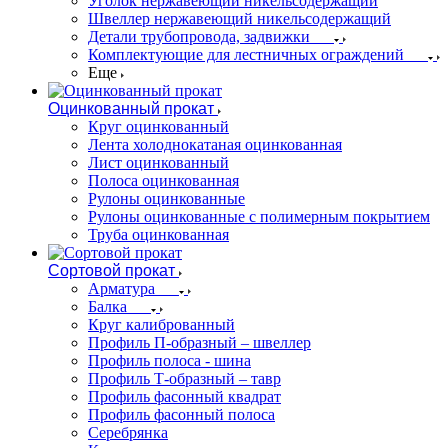
Уголок нержавеющий никельсодержащий
Швеллер нержавеющий никельсодержащий
Детали трубопровода, задвижки
Комплектующие для лестничных ограждений
Еще
Оцинкованный прокат
Круг оцинкованный
Лента холоднокатаная оцинкованная
Лист оцинкованный
Полоса оцинкованная
Рулоны оцинкованные
Рулоны оцинкованные с полимерным покрытием
Труба оцинкованная
Сортовой прокат
Арматура
Балка
Круг калиброванный
Профиль П-образный – швеллер
Профиль полоса - шина
Профиль Т-образный – тавр
Профиль фасонный квадрат
Профиль фасонный полоса
Серебрянка