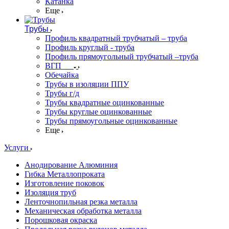
Катанка
Еще
Трубы
Профиль квадратный трубчатый – труба
Профиль круглый - труба
Профиль прямоугольный трубчатый –труба
ВГП
Обечайка
Трубы в изоляции ППУ
Трубы г/д
Трубы квадратные оцинкованные
Трубы круглые оцинкованные
Трубы прямоугольные оцинкованные
Еще
Услуги
Анодирование Алюминия
Гибка Металлопроката
Изготовление поковок
Изоляция труб
Ленточнопильная резка металла
Механическая обработка металла
Порошковая окраска