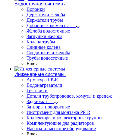
Водосточная система
Воронки
Держатели желоба
Держатели трубы
Доборные элементы
Желоба водосточные
Заглушки желоба
Колена трубы
Сливные колена
Соединители желоба
Трубы водосточные
Еще
Инженерные системы
Арматура PP-R
Водонагреватели
Грязевики
Детали трубопроводов, хомуты и крепеж
Задвижки
Затворы поворотные
Инструмент для монтажа PP-R
Коллекторы и коллекторные группы
Комплектующие для радиаторов
Насосы и насосное оборудование
Еще