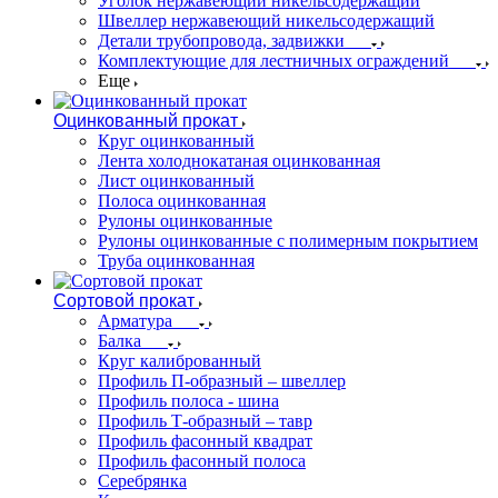
Уголок нержавеющий никельсодержащий
Швеллер нержавеющий никельсодержащий
Детали трубопровода, задвижки
Комплектующие для лестничных ограждений
Еще
Оцинкованный прокат
Круг оцинкованный
Лента холоднокатаная оцинкованная
Лист оцинкованный
Полоса оцинкованная
Рулоны оцинкованные
Рулоны оцинкованные с полимерным покрытием
Труба оцинкованная
Сортовой прокат
Арматура
Балка
Круг калиброванный
Профиль П-образный – швеллер
Профиль полоса - шина
Профиль Т-образный – тавр
Профиль фасонный квадрат
Профиль фасонный полоса
Серебрянка