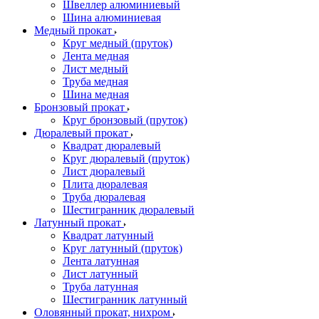
Швеллер алюминиевый
Шина алюминиевая
Медный прокат
Круг медный (пруток)
Лента медная
Лист медный
Труба медная
Шина медная
Бронзовый прокат
Круг бронзовый (пруток)
Дюралевый прокат
Квадрат дюралевый
Круг дюралевый (пруток)
Лист дюралевый
Плита дюралевая
Труба дюралевая
Шестигранник дюралевый
Латунный прокат
Квадрат латунный
Круг латунный (пруток)
Лента латунная
Лист латунный
Труба латунная
Шестигранник латунный
Оловянный прокат, нихром