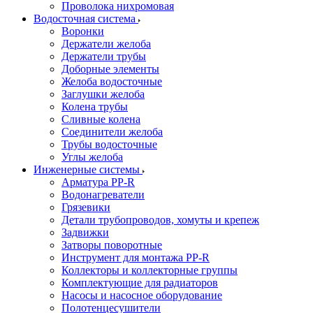
Проволока нихромовая
Водосточная система
Воронки
Держатели желоба
Держатели трубы
Доборные элементы
Желоба водосточные
Заглушки желоба
Колена трубы
Сливные колена
Соединители желоба
Трубы водосточные
Углы желоба
Инженерные системы
Арматура PP-R
Водонагреватели
Грязевики
Детали трубопроводов, хомуты и крепеж
Задвижки
Затворы поворотные
Инструмент для монтажа PP-R
Коллекторы и коллекторные группы
Комплектующие для радиаторов
Насосы и насосное оборудование
Полотенцесушители