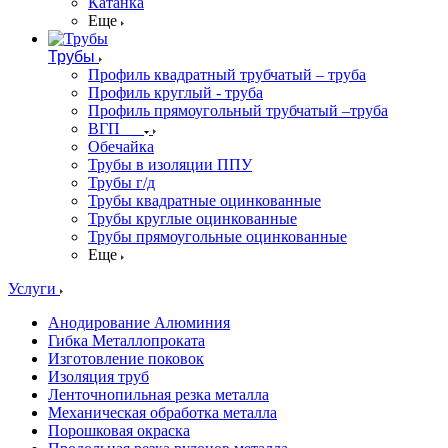
Катанка
Еще
Трубы
Профиль квадратный трубчатый – труба
Профиль круглый - труба
Профиль прямоугольный трубчатый –труба
ВГП
Обечайка
Трубы в изоляции ППУ
Трубы г/д
Трубы квадратные оцинкованные
Трубы круглые оцинкованные
Трубы прямоугольные оцинкованные
Еще
Услуги
Анодирование Алюминия
Гибка Металлопроката
Изготовление поковок
Изоляция труб
Ленточнопильная резка металла
Механическая обработка металла
Порошковая окраска