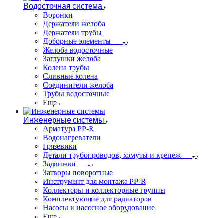
Водосточная система
Воронки
Держатели желоба
Держатели трубы
Доборные элементы
Желоба водосточные
Заглушки желоба
Колена трубы
Сливные колена
Соединители желоба
Трубы водосточные
Еще
Инженерные системы
Арматура PP-R
Водонагреватели
Грязевики
Детали трубопроводов, хомуты и крепеж
Задвижки
Затворы поворотные
Инструмент для монтажа PP-R
Коллекторы и коллекторные группы
Комплектующие для радиаторов
Насосы и насосное оборудование
Еще