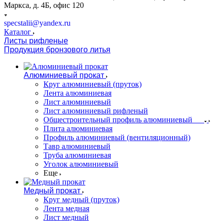
Маркса, д. 4Б, офис 120
specstalii@yandex.ru
Каталог
Листы рифленые
Продукция бронзового литья
Алюминиевый прокат
Круг алюминиевый (пруток)
Лента алюминиевая
Лист алюминиевый
Лист алюминиевый рифленый
Общестроительный профиль алюминиевый
Плита алюминиевая
Профиль алюминиевый (вентиляционный)
Тавр алюминиевый
Труба алюминиевая
Уголок алюминиевый
Еще
Медный прокат
Круг медный (пруток)
Лента медная
Лист медный