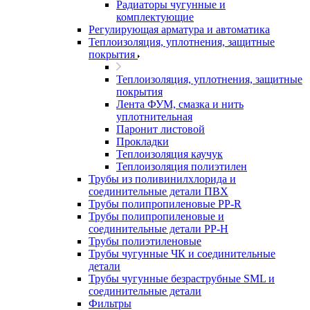
Радиаторы чугунные и
комплектующие
Регулирующая арматура и автоматика
Теплоизоляция, уплотнения, защитные
покрытия
Теплоизоляция, уплотнения, защитные
покрытия
Лента ФУМ, смазка и нить
уплотнительная
Паронит листовой
Прокладки
Теплоизоляция каучук
Теплоизоляция полиэтилен
Трубы из поливинилхлорида и
соединительные детали ПВХ
Трубы полипропиленовые PP-R
Трубы полипропиленовые и
соединительные детали PP-H
Трубы полиэтиленовые
Трубы чугунные ЧК и соединительные
детали
Трубы чугунные безраструбные SML и
соединительные детали
Фильтры