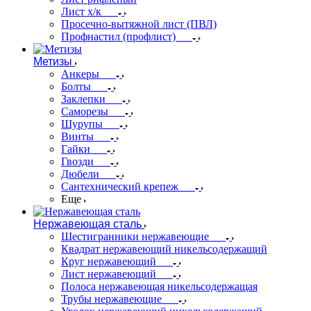
Лист х/к
Просечно-вытяжной лист (ПВЛ)
Профнастил (профлист)
Метизы
Анкеры
Болты
Заклепки
Саморезы
Шурупы
Винты
Гайки
Гвозди
Дюбели
Сантехнический крепеж
Еще
Нержавеющая сталь
Шестигранники нержавеющие
Квадрат нержавеющий никельсодержащий
Круг нержавеющий
Лист нержавеющий
Полоса нержавеющая никельсодержащая
Трубы нержавеющие