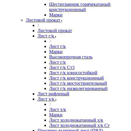
Шестигранник горячекатаный
конструкционный
Марки
Листовой прокат
Листовой прокат
Лист г/к
Лист г/к
Марки
Высокопрочная сталь
Лист г/к
Лист г/к Ст3
Лист г/к износостойкий
Лист г/к конструкционный
Лист г/к мостостроительный
Лист г/к низколегированный
Лист рифленый
Лист х/к
Лист х/к
Марки
Лист холоднокатанный х/к
Лист холоднокатанный х/к Ст
Просечно-вытяжной лист (ПВЛ)