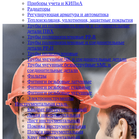
Приборы учета и КИПиА
Радиаторы
Регулирующая арматура и автоматика
Теплоизоляция, уплотнения, защитные покрытия
Трубы из поливинилхлорида и соединительные
детали ПВХ
Трубы полипропиленовые PP-R
Трубы полипропиленовые и соединительные
детали PP-H
Трубы полиэтиленовые
Трубы чугунные ЧК и соединительные детали
Трубы чугунные безраструбные SML и
соединительные детали
Фильтры
Фитинги резьбовые латунные
Фитинги резьбовые стальные
Фитинги резьбовые чугунные
Электроинструменты
Инструментальная сталь
Квадрат инструментальный
Лента инструментальная
Лист инструментальный
Поковка инструментальная
Полоса инструментальная
Круг инструментальный