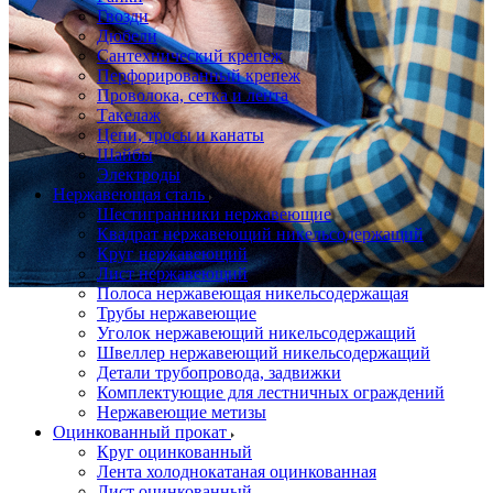
Гвозди
Дюбели
Сантехнический крепеж
Перфорированный крепеж
Проволока, сетка и лента
Такелаж
Цепи, тросы и канаты
Шайбы
Электроды
Нержавеющая сталь
Шестигранники нержавеющие
Квадрат нержавеющий никельсодержащий
Круг нержавеющий
Лист нержавеющий
Полоса нержавеющая никельсодержащая
Трубы нержавеющие
Уголок нержавеющий никельсодержащий
Швеллер нержавеющий никельсодержащий
Детали трубопровода, задвижки
Комплектующие для лестничных ограждений
Нержавеющие метизы
Оцинкованный прокат
Круг оцинкованный
Лента холоднокатаная оцинкованная
Лист оцинкованный