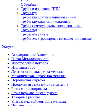
ВГП
Обечайка
Трубы в изоляции ППУ
Трубы г/д
Трубы квадратные оцинкованные
Трубы круглые оцинкованные
Трубы прямоугольные оцинкованные
Трубы х/д
Трубы чугунные
Трубы электросварные низколегированные
Услуги
Анодирование Алюминия
Гибка Металлопроката
Изготовление поковок
Изоляция труб
Ленточнопильная резка металла
Механическая обработка металла
Порошковая окраска
Продольная резка рулонов металла
Резка металлопроката
Резка нержавеющего рулона
Токарные работы
Ультразвуковой контроль металла
Цинкование