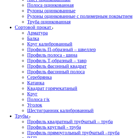
Полоса оцинкованная
Рулоны оцинкованные
Рулоны оцинкованные с полимерным покрытием
Труба оцинкованная
Сортовой прокат
Арматура
Балка
Круг калиброванный
Профиль П-образный – швеллер
Профиль полоса - шина
Профиль Т-образный – тавр
Профиль фасонный квадрат
Профиль фасонный полоса
Серебрянка
Катанка
Квадрат горячекатаный
Круг
Полоса г/к
Уголок
Шестигранник калиброванный
Трубы
Профиль квадратный трубчатый – труба
Профиль круглый - труба
Профиль прямоугольный трубчатый –труба