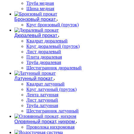
Труба медная
Шина медная
Бронзовый прокат
Круг бронзовый (пруток)
Дюралевый прокат
Квадрат дюралевый
Круг дюралевый (пруток)
Лист дюралевый
Плита дюралевая
Труба дюралевая
Шестигранник дюралевый
Латунный прокат
Квадрат латунный
Круг латунный (пруток)
Лента латунная
Лист латунный
Труба латунная
Шестигранник латунный
Оловянный прокат, нихром
Проволока нихромовая