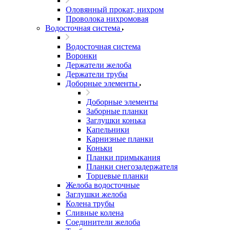
Оловянный прокат, нихром
Проволока нихромовая
Водосточная система
Водосточная система
Воронки
Держатели желоба
Держатели трубы
Доборные элементы
Доборные элементы
Заборные планки
Заглушки конька
Капельники
Карнизные планки
Коньки
Планки примыкания
Планки снегозадержателя
Торцевые планки
Желоба водосточные
Заглушки желоба
Колена трубы
Сливные колена
Соединители желоба