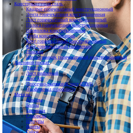
Конструкционная сталь
Квадрат горячекатаный конструкционный
Лента горячекатаная конструкционная
Лист горячекатаный конструкционный
Полоса горячекатаная конструкционная
Проволока конструкционная
Труба конструкционная
Круг горячекатаный конструкционный
Круг горячекатаный никелевый
Поковка
Шестигранник горячекатаный конструкционный
Листовой прокат
Лист г/к
Лист рифленый
Лист х/к
Просечно-вытяжной лист (ПВЛ)
Профнастил (профлист)
Метизы
Анкеры
Болты
Заклепки
Саморезы
Шурупы
Винты
Гайки