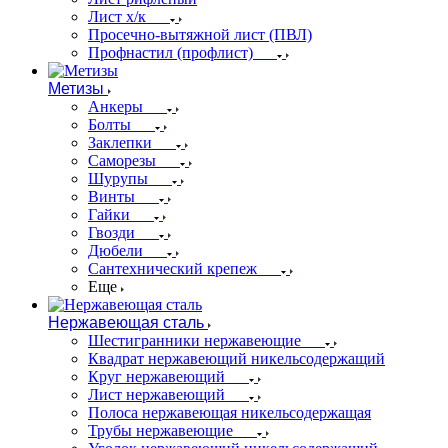
Лист х/к
Просечно-вытяжной лист (ПВЛ)
Профнастил (профлист)
Метизы
Анкеры
Болты
Заклепки
Саморезы
Шурупы
Винты
Гайки
Гвозди
Дюбели
Сантехнический крепеж
Еще
Нержавеющая сталь
Шестигранники нержавеющие
Квадрат нержавеющий никельсодержащий
Круг нержавеющий
Лист нержавеющий
Полоса нержавеющая никельсодержащая
Трубы нержавеющие