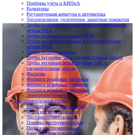
Приборы учета и КИПиА
Радиаторы
Регулирующая арматура и автоматика
Теплоизоляция, уплотнения, защитные покрытия
Трубы из поливинилхлорида и соединительные
детали ПВХ
Трубы полипропиленовые PP-R
Трубы полипропиленовые и соединительные
детали PP-H
Трубы полиэтиленовые
Трубы чугунные ЧК и соединительные детали
Трубы чугунные безраструбные SML и
соединительные детали
Фильтры
Фитинги резьбовые латунные
Фитинги резьбовые стальные
Фитинги резьбовые чугунные
Электроинструменты
Инструментальная сталь
Квадрат инструментальный
Лента инструментальная
Лист инструментальный
Поковка инструментальная
Полоса инструментальная
Круг инструментальный