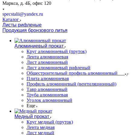
Маркса, д. 4Б, офис 120
specstalii@yandex.ru
Каталог
Листы рифленые
Продукция бронзового литья
Алюминиевый прокат
Круг алюминиевый (пруток)
Лента алюминиевая
Лист алюминиевый
Лист алюминиевый рифленый
Общестроительный профиль алюминиевый
Плита алюминиевая
Профиль алюминиевый (вентиляционный)
Тавр алюминиевый
Труба алюминиевая
Уголок алюминиевый
Еще
Медный прокат
Круг медный (пруток)
Лента медная
Лист медный