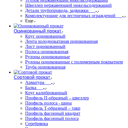
Уголок нержавеющий никельсодержащий
Швеллер нержавеющий никельсодержащий
Детали трубопровода, задвижки
Комплектующие для лестничных ограждений
Еще
Оцинкованный прокат
Круг оцинкованный
Лента холоднокатаная оцинкованная
Лист оцинкованный
Полоса оцинкованная
Рулоны оцинкованные
Рулоны оцинкованные с полимерным покрытием
Труба оцинкованная
Сортовой прокат
Арматура
Балка
Круг калиброванный
Профиль П-образный – швеллер
Профиль полоса - шина
Профиль Т-образный – тавр
Профиль фасонный квадрат
Профиль фасонный полоса
Серебрянка