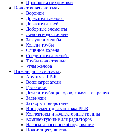
Проволока нихромовая
Водосточная система
Воронки
Держатели желоба
Держатели трубы
Доборные элементы
Желоба водосточные
Заглушки желоба
Колена трубы
Сливные колена
Соединители желоба
Трубы водосточные
Углы желоба
Инженерные системы
Арматура PP-R
Водонагреватели
Грязевики
Детали трубопроводов, хомуты и крепеж
Задвижки
Затворы поворотные
Инструмент для монтажа PP-R
Коллекторы и коллекторные группы
Комплектующие для радиаторов
Насосы и насосное оборудование
Полотенцесушители