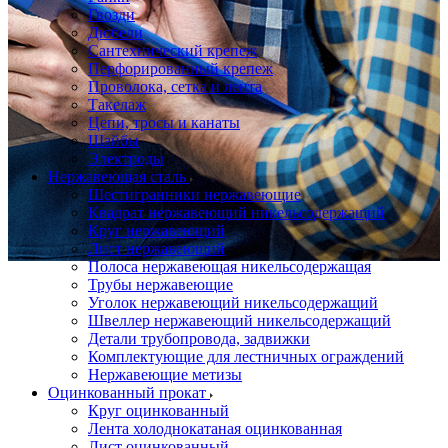
Гвозди
Дюбели
Сантехнический крепеж
Перфорированный крепеж
Проволока, сетка и лента
Такелаж
Цепи, тросы и канаты
Шайбы
Электроды
Нержавеющая сталь
Шестигранники нержавеющие
Квадрат нержавеющий никельсодержащий
Круг нержавеющий
Лист нержавеющий
Полоса нержавеющая никельсодержащая
Трубы нержавеющие
Уголок нержавеющий никельсодержащий
Швеллер нержавеющий никельсодержащий
Детали трубопровода, задвижки
Комплектующие для лестничных ограждений
Нержавеющие метизы
Оцинкованный прокат
Круг оцинкованный
Лента холоднокатаная оцинкованная
Лист оцинкованный