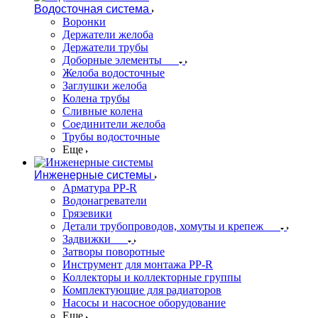
Водосточная система
Воронки
Держатели желоба
Держатели трубы
Доборные элементы
Желоба водосточные
Заглушки желоба
Колена трубы
Сливные колена
Соединители желоба
Трубы водосточные
Еще
Инженерные системы
Арматура PP-R
Водонагреватели
Грязевики
Детали трубопроводов, хомуты и крепеж
Задвижки
Затворы поворотные
Инструмент для монтажа PP-R
Коллекторы и коллекторные группы
Комплектующие для радиаторов
Насосы и насосное оборудование
Еще