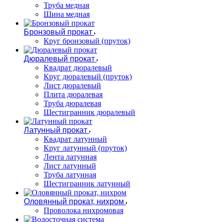
Труба медная
Шина медная
Бронзовый прокат
Круг бронзовый (пруток)
Дюралевый прокат
Квадрат дюралевый
Круг дюралевый (пруток)
Лист дюралевый
Плита дюралевая
Труба дюралевая
Шестигранник дюралевый
Латунный прокат
Квадрат латунный
Круг латунный (пруток)
Лента латунная
Лист латунный
Труба латунная
Шестигранник латунный
Оловянный прокат, нихром
Проволока нихромовая