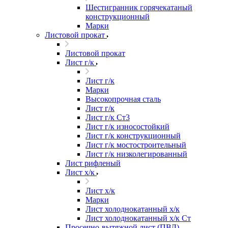
Шестигранник горячекатаный
конструкционный
Марки
Листовой прокат
Листовой прокат
Лист г/к
Лист г/к
Марки
Высокопрочная сталь
Лист г/к
Лист г/к Ст3
Лист г/к износостойкий
Лист г/к конструкционный
Лист г/к мостостроительный
Лист г/к низколегированный
Лист рифленый
Лист х/к
Лист х/к
Марки
Лист холоднокатанный х/к
Лист холоднокатанный х/к Ст
Просечно-вытяжной лист (ПВЛ)