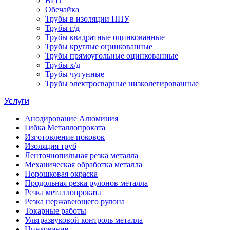
ВГП
Обечайка
Трубы в изоляции ППУ
Трубы г/д
Трубы квадратные оцинкованные
Трубы круглые оцинкованные
Трубы прямоугольные оцинкованные
Трубы х/д
Трубы чугунные
Трубы электросварные низколегированные
Услуги
Анодирование Алюминия
Гибка Металлопроката
Изготовление поковок
Изоляция труб
Ленточнопильная резка металла
Механическая обработка металла
Порошковая окраска
Продольная резка рулонов металла
Резка металлопроката
Резка нержавеющего рулона
Токарные работы
Ультразвуковой контроль металла
Цинкование