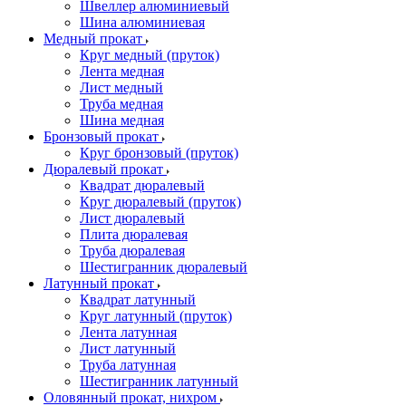
Швеллер алюминиевый
Шина алюминиевая
Медный прокат
Круг медный (пруток)
Лента медная
Лист медный
Труба медная
Шина медная
Бронзовый прокат
Круг бронзовый (пруток)
Дюралевый прокат
Квадрат дюралевый
Круг дюралевый (пруток)
Лист дюралевый
Плита дюралевая
Труба дюралевая
Шестигранник дюралевый
Латунный прокат
Квадрат латунный
Круг латунный (пруток)
Лента латунная
Лист латунный
Труба латунная
Шестигранник латунный
Оловянный прокат, нихром