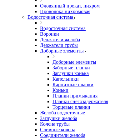
Оловянный прокат, нихром
Проволока нихромовая
Водосточная система
Водосточная система
Воронки
Держатели желоба
Держатели трубы
Доборные элементы
Доборные элементы
Заборные планки
Заглушки конька
Капельники
Карнизные планки
Коньки
Планки примыкания
Планки снегозадержателя
Торцевые планки
Желоба водосточные
Заглушки желоба
Колена трубы
Сливные колена
Соединители желоба