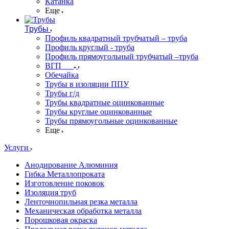
Катанка
Еще
Трубы
Профиль квадратный трубчатый – труба
Профиль круглый - труба
Профиль прямоугольный трубчатый –труба
ВГП
Обечайка
Трубы в изоляции ППУ
Трубы г/д
Трубы квадратные оцинкованные
Трубы круглые оцинкованные
Трубы прямоугольные оцинкованные
Еще
Услуги
Анодирование Алюминия
Гибка Металлопроката
Изготовление поковок
Изоляция труб
Ленточнопильная резка металла
Механическая обработка металла
Порошковая окраска