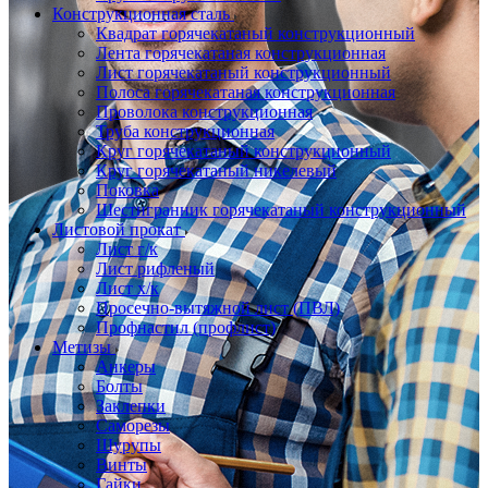
Конструкционная сталь
Квадрат горячекатаный конструкционный
Лента горячекатаная конструкционная
Лист горячекатаный конструкционный
Полоса горячекатаная конструкционная
Проволока конструкционная
Труба конструкционная
Круг горячекатаный конструкционный
Круг горячекатаный никелевый
Поковка
Шестигранник горячекатаный конструкционный
Листовой прокат
Лист г/к
Лист рифленый
Лист х/к
Просечно-вытяжной лист (ПВЛ)
Профнастил (профлист)
Метизы
Анкеры
Болты
Заклепки
Саморезы
Шурупы
Винты
Гайки