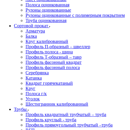
Полоса оцинкованная
Рулоны оцинкованные
Рулоны оцинкованные с полимерным покрытием
Труба оцинкованная
Сортовой прокат
Арматура
Балка
Круг калиброванный
Профиль П-образный – швеллер
Профиль полоса - шина
Профиль Т-образный – тавр
Профиль фасонный квадрат
Профиль фасонный полоса
Серебрянка
Катанка
Квадрат горячекатаный
Круг
Полоса г/к
Уголок
Шестигранник калиброванный
Трубы
Профиль квадратный трубчатый – труба
Профиль круглый - труба
Профиль прямоугольный трубчатый –труба