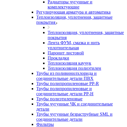
Радиаторы чугунные и
комплектующие
Регулирующая арматура и автоматика
Теплоизоляция, уплотнения, защитные
покрытия
Теплоизоляция, уплотнения, защитные
покрытия
Лента ФУМ, смазка и нить
уплотнительная
Паронит листовой
Прокладки
Теплоизоляция каучук
Теплоизоляция полиэтилен
Трубы из поливинилхлорида и
соединительные детали ПВХ
Трубы полипропиленовые PP-R
Трубы полипропиленовые и
соединительные детали PP-H
Трубы полиэтиленовые
Трубы чугунные ЧК и соединительные
детали
Трубы чугунные безраструбные SML и
соединительные детали
Фильтры