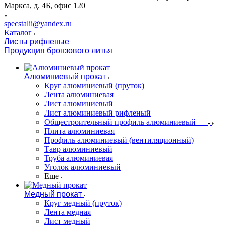
Маркса, д. 4Б, офис 120
specstalii@yandex.ru
Каталог
Листы рифленые
Продукция бронзового литья
Алюминиевый прокат
Круг алюминиевый (пруток)
Лента алюминиевая
Лист алюминиевый
Лист алюминиевый рифленый
Общестроительный профиль алюминиевый
Плита алюминиевая
Профиль алюминиевый (вентиляционный)
Тавр алюминиевый
Труба алюминиевая
Уголок алюминиевый
Еще
Медный прокат
Круг медный (пруток)
Лента медная
Лист медный