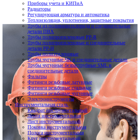
Приборы учета и КИПиА
Радиаторы
Регулирующая арматура и автоматика
Теплоизоляция, уплотнения, защитные покрытия
Трубы из поливинилхлорида и соединительные
детали ПВХ
Трубы полипропиленовые PP-R
Трубы полипропиленовые и соединительные
детали PP-H
Трубы полиэтиленовые
Трубы чугунные ЧК и соединительные детали
Трубы чугунные безраструбные SML и
соединительные детали
Фильтры
Фитинги резьбовые латунные
Фитинги резьбовые стальные
Фитинги резьбовые чугунные
Электроинструменты
Инструментальная сталь
Квадрат инструментальный
Лента инструментальная
Лист инструментальный
Поковка инструментальная
Полоса инструментальная
Круг инструментальный