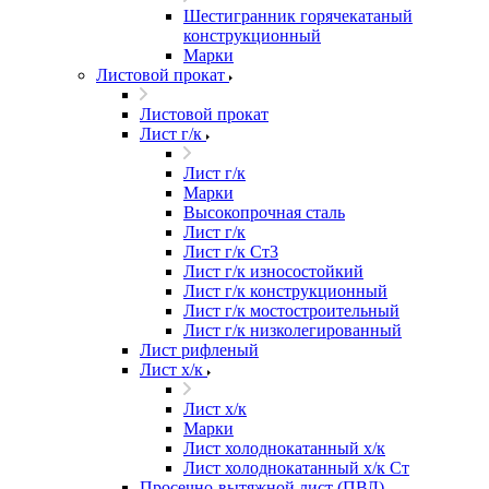
Шестигранник горячекатаный
конструкционный
Марки
Листовой прокат
Листовой прокат
Лист г/к
Лист г/к
Марки
Высокопрочная сталь
Лист г/к
Лист г/к Ст3
Лист г/к износостойкий
Лист г/к конструкционный
Лист г/к мостостроительный
Лист г/к низколегированный
Лист рифленый
Лист х/к
Лист х/к
Марки
Лист холоднокатанный х/к
Лист холоднокатанный х/к Ст
Просечно-вытяжной лист (ПВЛ)