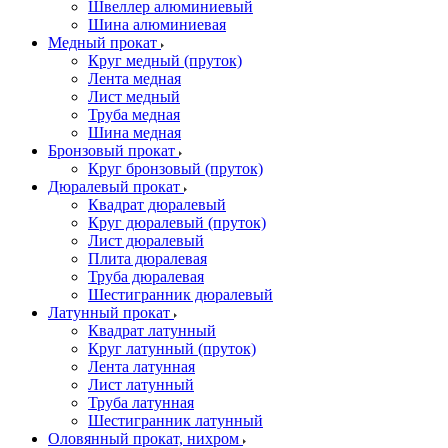
Швеллер алюминиевый
Шина алюминиевая
Медный прокат
Круг медный (пруток)
Лента медная
Лист медный
Труба медная
Шина медная
Бронзовый прокат
Круг бронзовый (пруток)
Дюралевый прокат
Квадрат дюралевый
Круг дюралевый (пруток)
Лист дюралевый
Плита дюралевая
Труба дюралевая
Шестигранник дюралевый
Латунный прокат
Квадрат латунный
Круг латунный (пруток)
Лента латунная
Лист латунный
Труба латунная
Шестигранник латунный
Оловянный прокат, нихром