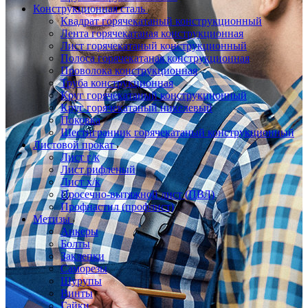
Конструкционная сталь
Квадрат горячекатаный конструкционный
Лента горячекатаная конструкционная
Лист горячекатаный конструкционный
Полоса горячекатаная конструкционная
Проволока конструкционная
Труба конструкционная
Круг горячекатаный конструкционный
Круг горячекатаный никелевый
Поковка
Шестигранник горячекатаный конструкционный
Листовой прокат
Лист г/к
Лист рифленый
Лист х/к
Просечно-вытяжной лист (ПВЛ)
Профнастил (профлист)
Метизы
Анкеры
Болты
Заклепки
Саморезы
Шурупы
Винты
Гайки