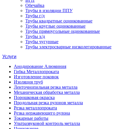
ВГП
Обечайка
Трубы в изоляции ППУ
Трубы г/д
Трубы квадратные оцинкованные
Трубы круглые оцинкованные
Трубы прямоугольные оцинкованные
Трубы х/д
Трубы чугунные
Трубы электросварные низколегированные
Услуги
Анодирование Алюминия
Гибка Металлопроката
Изготовление поковок
Изоляция труб
Ленточнопильная резка металла
Механическая обработка металла
Порошковая окраска
Продольная резка рулонов металла
Резка металлопроката
Резка нержавеющего рулона
Токарные работы
Ультразвуковой контроль металла
Цинкование