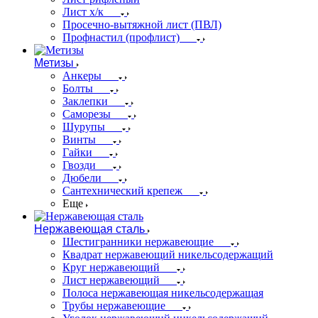
Лист х/к
Просечно-вытяжной лист (ПВЛ)
Профнастил (профлист)
Метизы
Анкеры
Болты
Заклепки
Саморезы
Шурупы
Винты
Гайки
Гвозди
Дюбели
Сантехнический крепеж
Еще
Нержавеющая сталь
Шестигранники нержавеющие
Квадрат нержавеющий никельсодержащий
Круг нержавеющий
Лист нержавеющий
Полоса нержавеющая никельсодержащая
Трубы нержавеющие