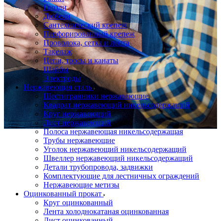
Гвозди
Дюбели
Сантехнический крепеж
Перфорированный крепеж
Проволока, сетка и лента
Такелаж
Цепи, тросы и канаты
Шайбы
Электроды
Нержавеющая сталь
Шестигранники нержавеющие
Квадрат нержавеющий никельсодержащий
Круг нержавеющий
Лист нержавеющий
Полоса нержавеющая никельсодержащая
Трубы нержавеющие
Уголок нержавеющий никельсодержащий
Швеллер нержавеющий никельсодержащий
Детали трубопровода, задвижки
Комплектующие для лестничных ограждений
Нержавеющие метизы
Оцинкованный прокат
Круг оцинкованный
Лента холоднокатаная оцинкованная
Лист оцинкованный