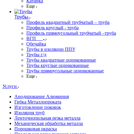
Катанка
Еще
Трубы
Профиль квадратный трубчатый – труба
Профиль круглый - труба
Профиль прямоугольный трубчатый –труба
ВГП
Обечайка
Трубы в изоляции ППУ
Трубы г/д
Трубы квадратные оцинкованные
Трубы круглые оцинкованные
Трубы прямоугольные оцинкованные
Еще
Услуги
Анодирование Алюминия
Гибка Металлопроката
Изготовление поковок
Изоляция труб
Ленточнопильная резка металла
Механическая обработка металла
Порошковая окраска