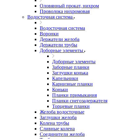
Оловянный прокат, нихром
Проволока нихромовая
Водосточная система
Водосточная система
Воронки
Держатели желоба
Держатели трубы
Доборные элементы
Доборные элементы
Заборные планки
Заглушки конька
Капельники
Карнизные планки
Коньки
Планки примыкания
Планки снегозадержателя
Торцевые планки
Желоба водосточные
Заглушки желоба
Колена трубы
Сливные колена
Соединители желоба