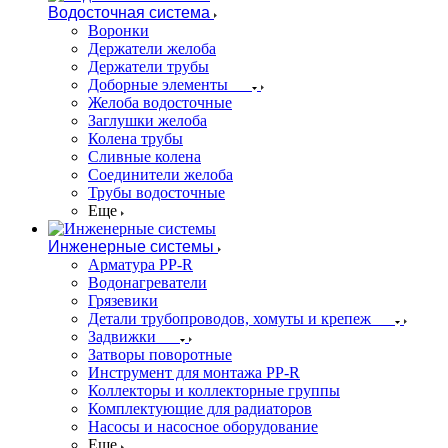
Водосточная система
Воронки
Держатели желоба
Держатели трубы
Доборные элементы
Желоба водосточные
Заглушки желоба
Колена трубы
Сливные колена
Соединители желоба
Трубы водосточные
Еще
Инженерные системы
Арматура PP-R
Водонагреватели
Грязевики
Детали трубопроводов, хомуты и крепеж
Задвижки
Затворы поворотные
Инструмент для монтажа PP-R
Коллекторы и коллекторные группы
Комплектующие для радиаторов
Насосы и насосное оборудование
Еще