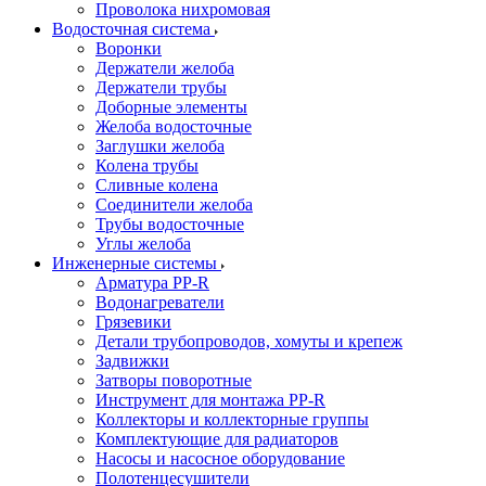
Проволока нихромовая
Водосточная система
Воронки
Держатели желоба
Держатели трубы
Доборные элементы
Желоба водосточные
Заглушки желоба
Колена трубы
Сливные колена
Соединители желоба
Трубы водосточные
Углы желоба
Инженерные системы
Арматура PP-R
Водонагреватели
Грязевики
Детали трубопроводов, хомуты и крепеж
Задвижки
Затворы поворотные
Инструмент для монтажа PP-R
Коллекторы и коллекторные группы
Комплектующие для радиаторов
Насосы и насосное оборудование
Полотенцесушители