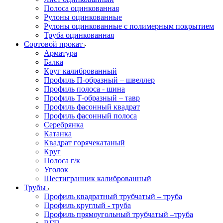
Полоса оцинкованная
Рулоны оцинкованные
Рулоны оцинкованные с полимерным покрытием
Труба оцинкованная
Сортовой прокат
Арматура
Балка
Круг калиброванный
Профиль П-образный – швеллер
Профиль полоса - шина
Профиль Т-образный – тавр
Профиль фасонный квадрат
Профиль фасонный полоса
Серебрянка
Катанка
Квадрат горячекатаный
Круг
Полоса г/к
Уголок
Шестигранник калиброванный
Трубы
Профиль квадратный трубчатый – труба
Профиль круглый - труба
Профиль прямоугольный трубчатый –труба