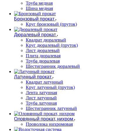
Труба медная
Шина медная
Бронзовый прокат
Круг бронзовый (пруток)
Дюралевый прокат
Квадрат дюралевый
Круг дюралевый (пруток)
Лист дюралевый
Плита дюралевая
Труба дюралевая
Шестигранник дюралевый
Латунный прокат
Квадрат латунный
Круг латунный (пруток)
Лента латунная
Лист латунный
Труба латунная
Шестигранник латунный
Оловянный прокат, нихром
Проволока нихромовая