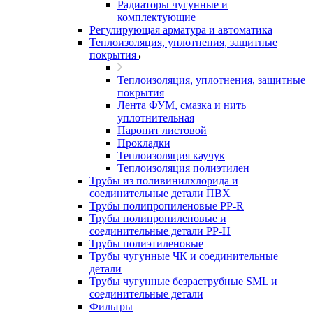
Радиаторы чугунные и
комплектующие
Регулирующая арматура и автоматика
Теплоизоляция, уплотнения, защитные
покрытия
Теплоизоляция, уплотнения, защитные
покрытия
Лента ФУМ, смазка и нить
уплотнительная
Паронит листовой
Прокладки
Теплоизоляция каучук
Теплоизоляция полиэтилен
Трубы из поливинилхлорида и
соединительные детали ПВХ
Трубы полипропиленовые PP-R
Трубы полипропиленовые и
соединительные детали PP-H
Трубы полиэтиленовые
Трубы чугунные ЧК и соединительные
детали
Трубы чугунные безраструбные SML и
соединительные детали
Фильтры