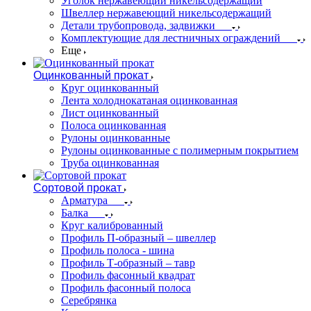
Уголок нержавеющий никельсодержащий
Швеллер нержавеющий никельсодержащий
Детали трубопровода, задвижки
Комплектующие для лестничных ограждений
Еще
Оцинкованный прокат
Круг оцинкованный
Лента холоднокатаная оцинкованная
Лист оцинкованный
Полоса оцинкованная
Рулоны оцинкованные
Рулоны оцинкованные с полимерным покрытием
Труба оцинкованная
Сортовой прокат
Арматура
Балка
Круг калиброванный
Профиль П-образный – швеллер
Профиль полоса - шина
Профиль Т-образный – тавр
Профиль фасонный квадрат
Профиль фасонный полоса
Серебрянка