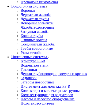
Проволока нихромовая
Водосточная система
Воронки
Держатели желоба
Держатели трубы
Доборные элементы
Желоба водосточные
Заглушки желоба
Колена трубы
Сливные колена
Соединители желоба
Трубы водосточные
Углы желоба
Инженерные системы
Арматура PP-R
Водонагреватели
Грязевики
Детали трубопроводов, хомуты и крепеж
Задвижки
Затворы поворотные
Инструмент для монтажа PP-R
Коллекторы и коллекторные группы
Комплектующие для радиаторов
Насосы и насосное оборудование
Полотенцесушители