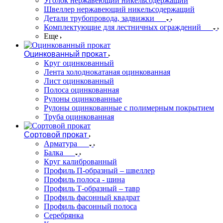
Уголок нержавеющий никельсодержащий
Швеллер нержавеющий никельсодержащий
Детали трубопровода, задвижки
Комплектующие для лестничных ограждений
Еще
Оцинкованный прокат
Круг оцинкованный
Лента холоднокатаная оцинкованная
Лист оцинкованный
Полоса оцинкованная
Рулоны оцинкованные
Рулоны оцинкованные с полимерным покрытием
Труба оцинкованная
Сортовой прокат
Арматура
Балка
Круг калиброванный
Профиль П-образный – швеллер
Профиль полоса - шина
Профиль Т-образный – тавр
Профиль фасонный квадрат
Профиль фасонный полоса
Серебрянка