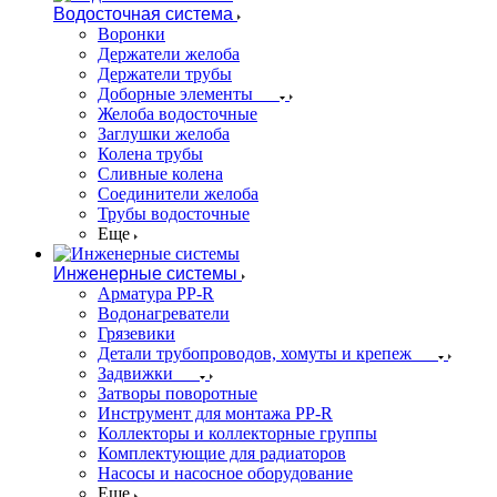
Водосточная система
Воронки
Держатели желоба
Держатели трубы
Доборные элементы
Желоба водосточные
Заглушки желоба
Колена трубы
Сливные колена
Соединители желоба
Трубы водосточные
Еще
Инженерные системы
Арматура PP-R
Водонагреватели
Грязевики
Детали трубопроводов, хомуты и крепеж
Задвижки
Затворы поворотные
Инструмент для монтажа PP-R
Коллекторы и коллекторные группы
Комплектующие для радиаторов
Насосы и насосное оборудование
Еще