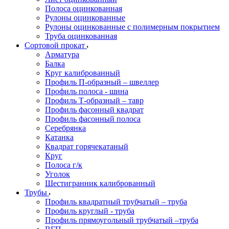
Полоса оцинкованная
Рулоны оцинкованные
Рулоны оцинкованные с полимерным покрытием
Труба оцинкованная
Сортовой прокат
Арматура
Балка
Круг калиброванный
Профиль П-образный – швеллер
Профиль полоса - шина
Профиль Т-образный – тавр
Профиль фасонный квадрат
Профиль фасонный полоса
Серебрянка
Катанка
Квадрат горячекатаный
Круг
Полоса г/к
Уголок
Шестигранник калиброванный
Трубы
Профиль квадратный трубчатый – труба
Профиль круглый - труба
Профиль прямоугольный трубчатый –труба