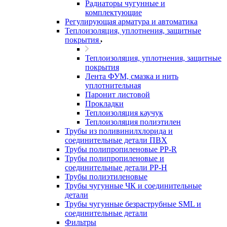
Радиаторы чугунные и
комплектующие
Регулирующая арматура и автоматика
Теплоизоляция, уплотнения, защитные
покрытия
Теплоизоляция, уплотнения, защитные
покрытия
Лента ФУМ, смазка и нить
уплотнительная
Паронит листовой
Прокладки
Теплоизоляция каучук
Теплоизоляция полиэтилен
Трубы из поливинилхлорида и
соединительные детали ПВХ
Трубы полипропиленовые PP-R
Трубы полипропиленовые и
соединительные детали PP-H
Трубы полиэтиленовые
Трубы чугунные ЧК и соединительные
детали
Трубы чугунные безраструбные SML и
соединительные детали
Фильтры