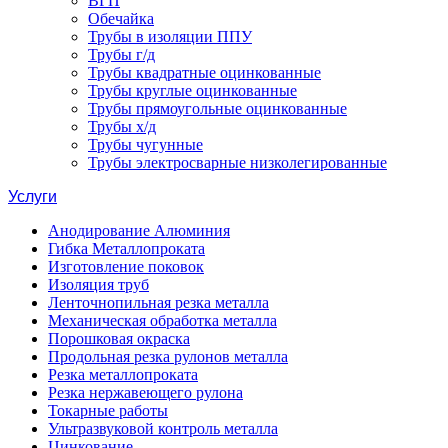
ВГП
Обечайка
Трубы в изоляции ППУ
Трубы г/д
Трубы квадратные оцинкованные
Трубы круглые оцинкованные
Трубы прямоугольные оцинкованные
Трубы х/д
Трубы чугунные
Трубы электросварные низколегированные
Услуги
Анодирование Алюминия
Гибка Металлопроката
Изготовление поковок
Изоляция труб
Ленточнопильная резка металла
Механическая обработка металла
Порошковая окраска
Продольная резка рулонов металла
Резка металлопроката
Резка нержавеющего рулона
Токарные работы
Ультразвуковой контроль металла
Цинкование