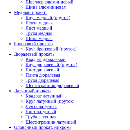
Швеллер алюминиевый
Шина алюминиевая
Медный прокат
Круг медный (пруток)
Лента медная
Лист медный
Труба медная
Шина медная
Бронзовый прокат
Круг бронзовый (пруток)
Дюралевый прокат
Квадрат дюралевый
Круг дюралевый (пруток)
Лист дюралевый
Плита дюралевая
Труба дюралевая
Шестигранник дюралевый
Латунный прокат
Квадрат латунный
Круг латунный (пруток)
Лента латунная
Лист латунный
Труба латунная
Шестигранник латунный
Оловянный прокат, нихром