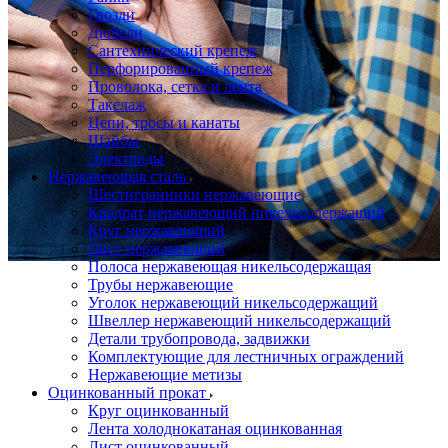
Гвозди
Дюбели
Сантехнический крепеж
Перфорированный крепеж
Проволока, сетка и лента
Такелаж
Цепи, тросы и канаты
Шайбы
Электроды
Нержавеющая сталь
Шестигранники нержавеющие
Квадрат нержавеющий никельсодержащий
Круг нержавеющий
Лист нержавеющий
Полоса нержавеющая никельсодержащая
Трубы нержавеющие
Уголок нержавеющий никельсодержащий
Швеллер нержавеющий никельсодержащий
Детали трубопровода, задвижки
Комплектующие для лестничных ограждений
Нержавеющие метизы
Оцинкованный прокат
Круг оцинкованный
Лента холоднокатаная оцинкованная
Лист оцинкованный