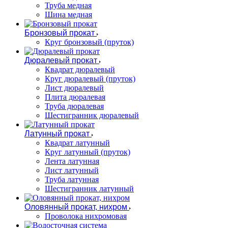
Труба медная
Шина медная
Бронзовый прокат
Круг бронзовый (пруток)
Дюралевый прокат
Квадрат дюралевый
Круг дюралевый (пруток)
Лист дюралевый
Плита дюралевая
Труба дюралевая
Шестигранник дюралевый
Латунный прокат
Квадрат латунный
Круг латунный (пруток)
Лента латунная
Лист латунный
Труба латунная
Шестигранник латунный
Оловянный прокат, нихром
Проволока нихромовая