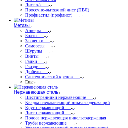
Лист х/к
Просечно-вытяжной лист (ПВЛ)
Профнастил (профлист)
Метизы
Анкеры
Болты
Заклепки
Саморезы
Шурупы
Винты
Гайки
Гвозди
Дюбели
Сантехнический крепеж
Еще
Нержавеющая сталь
Шестигранники нержавеющие
Квадрат нержавеющий никельсодержащий
Круг нержавеющий
Лист нержавеющий
Полоса нержавеющая никельсодержащая
Трубы нержавеющие