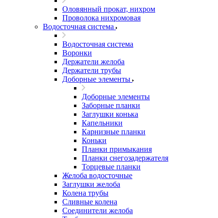
Оловянный прокат, нихром
Проволока нихромовая
Водосточная система
Водосточная система
Воронки
Держатели желоба
Держатели трубы
Доборные элементы
Доборные элементы
Заборные планки
Заглушки конька
Капельники
Карнизные планки
Коньки
Планки примыкания
Планки снегозадержателя
Торцевые планки
Желоба водосточные
Заглушки желоба
Колена трубы
Сливные колена
Соединители желоба