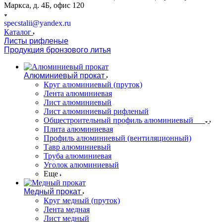
Маркса, д. 4Б, офис 120
specstalii@yandex.ru
Каталог
Листы рифленые
Продукция бронзового литья
Алюминиевый прокат
Круг алюминиевый (пруток)
Лента алюминиевая
Лист алюминиевый
Лист алюминиевый рифленый
Общестроительный профиль алюминиевый
Плита алюминиевая
Профиль алюминиевый (вентиляционный)
Тавр алюминиевый
Труба алюминиевая
Уголок алюминиевый
Еще
Медный прокат
Круг медный (пруток)
Лента медная
Лист медный