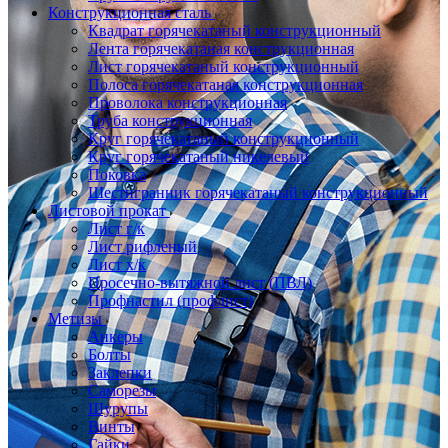
Конструкционная сталь
Квадрат горячекатаный конструкционный
Лента горячекатаная конструкционная
Лист горячекатаный конструкционный
Полоса горячекатаная конструкционная
Проволока конструкционная
Труба конструкционная
Круг горячекатаный конструкционный
Круг горячекатаный никелевый
Поковка
Шестигранник горячекатаный конструкционный
Листовой прокат
Лист г/к
Лист рифленый
Лист х/к
Просечно-вытяжной лист (ПВЛ)
Профнастил (профлист)
Метизы
Анкеры
Болты
Заклепки
Саморезы
Шурупы
Винты
Гайки