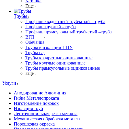
Катанка
Еще
Трубы
Профиль квадратный трубчатый – труба
Профиль круглый - труба
Профиль прямоугольный трубчатый –труба
ВГП
Обечайка
Трубы в изоляции ППУ
Трубы г/д
Трубы квадратные оцинкованные
Трубы круглые оцинкованные
Трубы прямоугольные оцинкованные
Еще
Услуги
Анодирование Алюминия
Гибка Металлопроката
Изготовление поковок
Изоляция труб
Ленточнопильная резка металла
Механическая обработка металла
Порошковая окраска