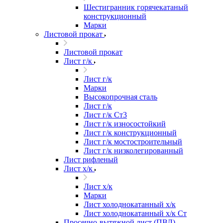
Шестигранник горячекатаный
конструкционный
Марки
Листовой прокат
Листовой прокат
Лист г/к
Лист г/к
Марки
Высокопрочная сталь
Лист г/к
Лист г/к Ст3
Лист г/к износостойкий
Лист г/к конструкционный
Лист г/к мостостроительный
Лист г/к низколегированный
Лист рифленый
Лист х/к
Лист х/к
Марки
Лист холоднокатанный х/к
Лист холоднокатанный х/к Ст
Просечно-вытяжной лист (ПВЛ)