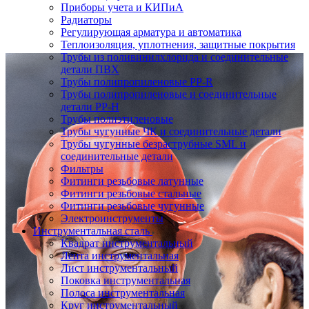
Приборы учета и КИПиА
Радиаторы
Регулирующая арматура и автоматика
Теплоизоляция, уплотнения, защитные покрытия
Трубы из поливинилхлорида и соединительные
детали ПВХ
Трубы полипропиленовые PP-R
Трубы полипропиленовые и соединительные
детали PP-H
Трубы полиэтиленовые
Трубы чугунные ЧК и соединительные детали
Трубы чугунные безраструбные SML и
соединительные детали
Фильтры
Фитинги резьбовые латунные
Фитинги резьбовые стальные
Фитинги резьбовые чугунные
Электроинструменты
Инструментальная сталь
Квадрат инструментальный
Лента инструментальная
Лист инструментальный
Поковка инструментальная
Полоса инструментальная
Круг инструментальный