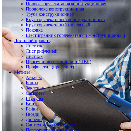
Полоса горячекатаная конструкционная
Проволока конструкционная
Труба конструкционная
Круг горячекатаный конструкционный
Круг горячекатаный никелевый
Поковка
Шестигранник горячекатаный конструкционный
Листовой прокат
Лист г/к
Лист рифленый
Лист х/к
Просечно-вытяжной лист (ПВЛ)
Профнастил (профлист)
Метизы
Анкеры
Болты
Заклепки
Саморезы
Шурупы
Винты
Гайки
Гвозди
Дюбели
Сантехнический крепеж
Перфорированный крепеж