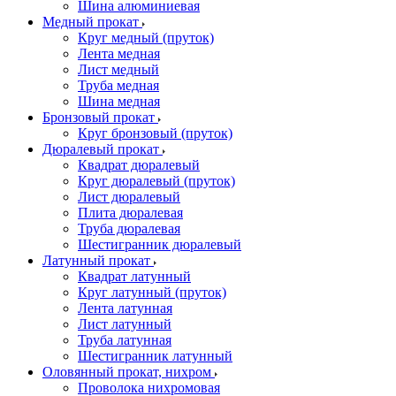
Шина алюминиевая
Медный прокат
Круг медный (пруток)
Лента медная
Лист медный
Труба медная
Шина медная
Бронзовый прокат
Круг бронзовый (пруток)
Дюралевый прокат
Квадрат дюралевый
Круг дюралевый (пруток)
Лист дюралевый
Плита дюралевая
Труба дюралевая
Шестигранник дюралевый
Латунный прокат
Квадрат латунный
Круг латунный (пруток)
Лента латунная
Лист латунный
Труба латунная
Шестигранник латунный
Оловянный прокат, нихром
Проволока нихромовая