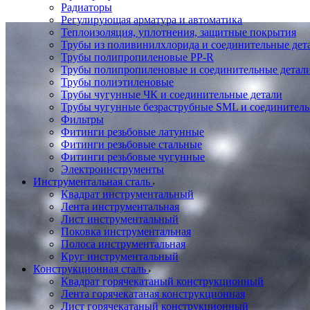
Радиаторы
Регулирующая арматура и автоматика
Теплоизоляция, уплотнения, защитные покрытия
Трубы из поливинилхлорида и соединительные де
Трубы полипропиленовые PP-R
Трубы полипропиленовые и соединительные детал
Трубы полиэтиленовые
Трубы чугунные ЧК и соединительные детали
Трубы чугунные безраструбные SML и соединитель
Фильтры
Фитинги резьбовые латунные
Фитинги резьбовые стальные
Фитинги резьбовые чугунные
Электроинструменты
Инструментальная сталь
Квадрат инструментальный
Лента инструментальная
Лист инструментальный
Поковка инструментальная
Полоса инструментальная
Круг инструментальный
Конструкционная сталь
Квадрат горячекатаный конструкционный
Лента горячекатаная конструкционная
Лист горячекатаный конструкционный