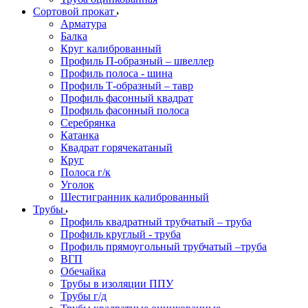
Сортовой прокат
Арматура
Балка
Круг калиброванный
Профиль П-образный – швеллер
Профиль полоса - шина
Профиль Т-образный – тавр
Профиль фасонный квадрат
Профиль фасонный полоса
Серебрянка
Катанка
Квадрат горячекатаный
Круг
Полоса г/к
Уголок
Шестигранник калиброванный
Трубы
Профиль квадратный трубчатый – труба
Профиль круглый - труба
Профиль прямоугольный трубчатый –труба
ВГП
Обечайка
Трубы в изоляции ППУ
Трубы г/д