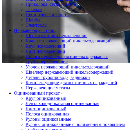
Проволока, сетка и лента
Такелаж
Цепи, тросы и канаты
Шайбы
Электроды
Нержавеющая сталь
Шестигранники нержавеющие
Квадрат нержавеющий никельсодержащий
Круг нержавеющий
Лист нержавеющий
Полоса нержавеющая никельсодержащая
Трубы нержавеющие
Уголок нержавеющий никельсодержащий
Швеллер нержавеющий никельсодержащий
Детали трубопровода, задвижки
Комплектующие для лестничных ограждений
Нержавеющие метизы
Оцинкованный прокат
Круг оцинкованный
Лента холоднокатаная оцинкованная
Лист оцинкованный
Полоса оцинкованная
Рулоны оцинкованные
Рулоны оцинкованные с полимерным покрытием
Труба оцинкованная