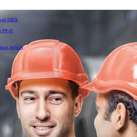
тали ПВХ
и PP-H
ные детали