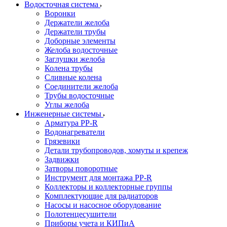
Водосточная система
Воронки
Держатели желоба
Держатели трубы
Доборные элементы
Желоба водосточные
Заглушки желоба
Колена трубы
Сливные колена
Соединители желоба
Трубы водосточные
Углы желоба
Инженерные системы
Арматура PP-R
Водонагреватели
Грязевики
Детали трубопроводов, хомуты и крепеж
Задвижки
Затворы поворотные
Инструмент для монтажа PP-R
Коллекторы и коллекторные группы
Комплектующие для радиаторов
Насосы и насосное оборудование
Полотенцесушители
Приборы учета и КИПиА