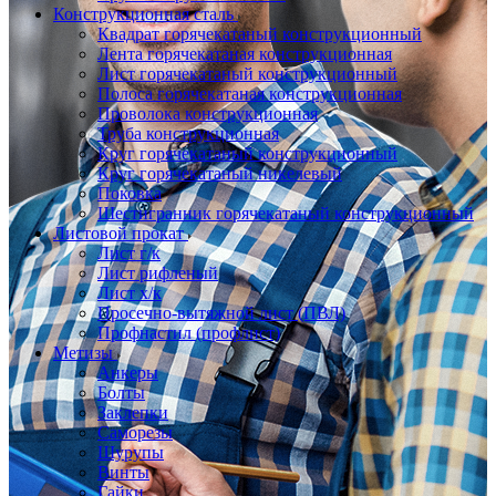
Конструкционная сталь
Квадрат горячекатаный конструкционный
Лента горячекатаная конструкционная
Лист горячекатаный конструкционный
Полоса горячекатаная конструкционная
Проволока конструкционная
Труба конструкционная
Круг горячекатаный конструкционный
Круг горячекатаный никелевый
Поковка
Шестигранник горячекатаный конструкционный
Листовой прокат
Лист г/к
Лист рифленый
Лист х/к
Просечно-вытяжной лист (ПВЛ)
Профнастил (профлист)
Метизы
Анкеры
Болты
Заклепки
Саморезы
Шурупы
Винты
Гайки