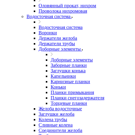
Оловянный прокат, нихром
Проволока нихромовая
Водосточная система
Водосточная система
Воронки
Держатели желоба
Держатели трубы
Доборные элементы
Доборные элементы
Заборные планки
Заглушки конька
Капельники
Карнизные планки
Коньки
Планки примыкания
Планки снегозадержателя
Торцевые планки
Желоба водосточные
Заглушки желоба
Колена трубы
Сливные колена
Соединители желоба