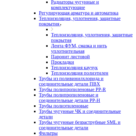
Радиаторы чугунные и
комплектующие
Регулирующая арматура и автоматика
Теплоизоляция, уплотнения, защитные
покрытия
Теплоизоляция, уплотнения, защитные
покрытия
Лента ФУМ, смазка и нить
уплотнительная
Паронит листовой
Прокладки
Теплоизоляция каучук
Теплоизоляция полиэтилен
Трубы из поливинилхлорида и
соединительные детали ПВХ
Трубы полипропиленовые PP-R
Трубы полипропиленовые и
соединительные детали PP-H
Трубы полиэтиленовые
Трубы чугунные ЧК и соединительные
детали
Трубы чугунные безраструбные SML и
соединительные детали
Фильтры