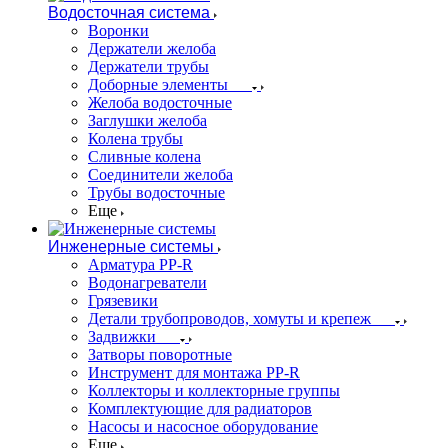
Водосточная система
Воронки
Держатели желоба
Держатели трубы
Доборные элементы
Желоба водосточные
Заглушки желоба
Колена трубы
Сливные колена
Соединители желоба
Трубы водосточные
Еще
Инженерные системы
Арматура PP-R
Водонагреватели
Грязевики
Детали трубопроводов, хомуты и крепеж
Задвижки
Затворы поворотные
Инструмент для монтажа PP-R
Коллекторы и коллекторные группы
Комплектующие для радиаторов
Насосы и насосное оборудование
Еще