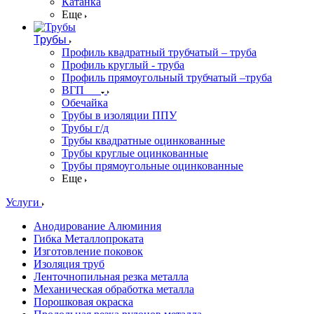
Катанка
Еще
Трубы
Профиль квадратный трубчатый – труба
Профиль круглый - труба
Профиль прямоугольный трубчатый –труба
ВГП
Обечайка
Трубы в изоляции ППУ
Трубы г/д
Трубы квадратные оцинкованные
Трубы круглые оцинкованные
Трубы прямоугольные оцинкованные
Еще
Услуги
Анодирование Алюминия
Гибка Металлопроката
Изготовление поковок
Изоляция труб
Ленточнопильная резка металла
Механическая обработка металла
Порошковая окраска