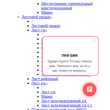
Шестигранник горячекатаный
конструкционный
Марки
Листовой прокат
Листовой прокат
Лист г/к
Лист г/к
Марки
Высокопрочная сталь
Лист г/к
ПКФ БМК
Лист г/к Ст3
Здравствуйте! Готовы помочь
Лист г/к износостойкий
Лист г/к конструкционный
вам. Напишите мне, если у
Лист г/к мостостроительный
вас появятся вопросы.
Лист г/к низколегированный
Лист рифленый
Лист х/к
Лист х/к
Марки
Лист холоднокатанный х/к
Лист холоднокатанный х/к Ст
Просечно-вытяжной лист (ПВЛ)