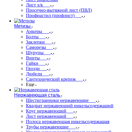
Лист х/к
Просечно-вытяжной лист (ПВЛ)
Профнастил (профлист)
Метизы
Анкеры
Болты
Заклепки
Саморезы
Шурупы
Винты
Гайки
Гвозди
Дюбели
Сантехнический крепеж
Еще
Нержавеющая сталь
Шестигранники нержавеющие
Квадрат нержавеющий никельсодержащий
Круг нержавеющий
Лист нержавеющий
Полоса нержавеющая никельсодержащая
Трубы нержавеющие