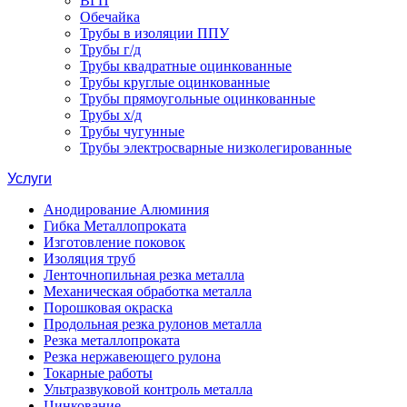
ВГП
Обечайка
Трубы в изоляции ППУ
Трубы г/д
Трубы квадратные оцинкованные
Трубы круглые оцинкованные
Трубы прямоугольные оцинкованные
Трубы х/д
Трубы чугунные
Трубы электросварные низколегированные
Услуги
Анодирование Алюминия
Гибка Металлопроката
Изготовление поковок
Изоляция труб
Ленточнопильная резка металла
Механическая обработка металла
Порошковая окраска
Продольная резка рулонов металла
Резка металлопроката
Резка нержавеющего рулона
Токарные работы
Ультразвуковой контроль металла
Цинкование