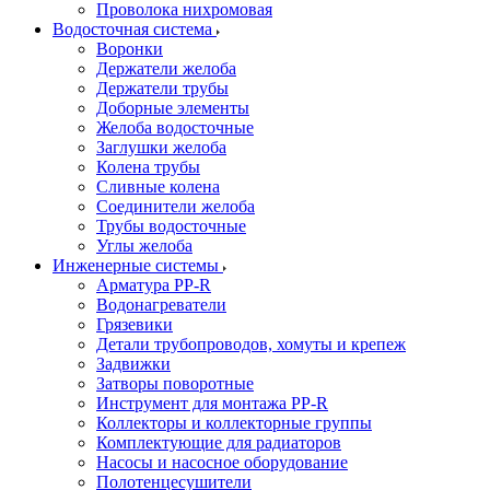
Проволока нихромовая
Водосточная система
Воронки
Держатели желоба
Держатели трубы
Доборные элементы
Желоба водосточные
Заглушки желоба
Колена трубы
Сливные колена
Соединители желоба
Трубы водосточные
Углы желоба
Инженерные системы
Арматура PP-R
Водонагреватели
Грязевики
Детали трубопроводов, хомуты и крепеж
Задвижки
Затворы поворотные
Инструмент для монтажа PP-R
Коллекторы и коллекторные группы
Комплектующие для радиаторов
Насосы и насосное оборудование
Полотенцесушители