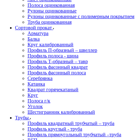
Полоса оцинкованная
Рулоны оцинкованные
Рулоны оцинкованные с полимерным покрытием
Труба оцинкованная
Сортовой прокат
Арматура
Балка
Круг калиброванный
Профиль П-образный – швеллер
Профиль полоса - шина
Профиль Т-образный – тавр
Профиль фасонный квадрат
Профиль фасонный полоса
Серебрянка
Катанка
Квадрат горячекатаный
Круг
Полоса г/к
Уголок
Шестигранник калиброванный
Трубы
Профиль квадратный трубчатый – труба
Профиль круглый - труба
Профиль прямоугольный трубчатый –труба