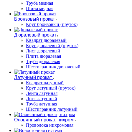
Труба медная
Шина медная
Бронзовый прокат
Круг бронзовый (пруток)
Дюралевый прокат
Квадрат дюралевый
Круг дюралевый (пруток)
Лист дюралевый
Плита дюралевая
Труба дюралевая
Шестигранник дюралевый
Латунный прокат
Квадрат латунный
Круг латунный (пруток)
Лента латунная
Лист латунный
Труба латунная
Шестигранник латунный
Оловянный прокат, нихром
Проволока нихромовая