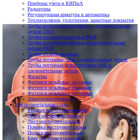
Приборы учета и КИПиА
Радиаторы
Регулирующая арматура и автоматика
Теплоизоляция, уплотнения, защитные покрытия
Трубы из поливинилхлорида и соединительные
детали ПВХ
Трубы полипропиленовые PP-R
Трубы полипропиленовые и соединительные
детали PP-H
Трубы полиэтиленовые
Трубы чугунные ЧК и соединительные детали
Трубы чугунные безраструбные SML и
соединительные детали
Фильтры
Фитинги резьбовые латунные
Фитинги резьбовые стальные
Фитинги резьбовые чугунные
Электроинструменты
Инструментальная сталь
Квадрат инструментальный
Лента инструментальная
Лист инструментальный
Поковка инструментальная
Полоса инструментальная
Круг инструментальный