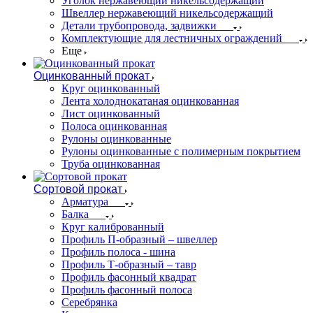
Уголок нержавеющий никельсодержащий
Швеллер нержавеющий никельсодержащий
Детали трубопровода, задвижки
Комплектующие для лестничных ограждений
Еще
Оцинкованный прокат
Круг оцинкованный
Лента холоднокатаная оцинкованная
Лист оцинкованный
Полоса оцинкованная
Рулоны оцинкованные
Рулоны оцинкованные с полимерным покрытием
Труба оцинкованная
Сортовой прокат
Арматура
Балка
Круг калиброванный
Профиль П-образный – швеллер
Профиль полоса - шина
Профиль Т-образный – тавр
Профиль фасонный квадрат
Профиль фасонный полоса
Серебрянка