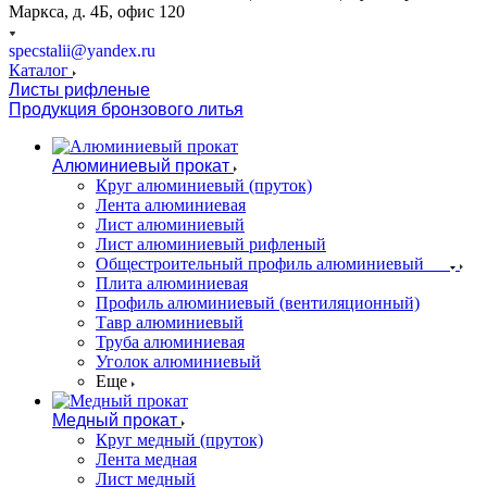
Маркса, д. 4Б, офис 120
specstalii@yandex.ru
Каталог
Листы рифленые
Продукция бронзового литья
Алюминиевый прокат
Круг алюминиевый (пруток)
Лента алюминиевая
Лист алюминиевый
Лист алюминиевый рифленый
Общестроительный профиль алюминиевый
Плита алюминиевая
Профиль алюминиевый (вентиляционный)
Тавр алюминиевый
Труба алюминиевая
Уголок алюминиевый
Еще
Медный прокат
Круг медный (пруток)
Лента медная
Лист медный