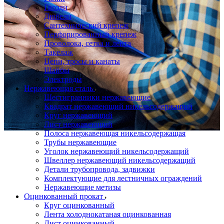
Гвозди
Дюбели
Сантехнический крепеж
Перфорированный крепеж
Проволока, сетка и лента
Такелаж
Цепи, тросы и канаты
Шайбы
Электроды
Нержавеющая сталь
Шестигранники нержавеющие
Квадрат нержавеющий никельсодержащий
Круг нержавеющий
Лист нержавеющий
Полоса нержавеющая никельсодержащая
Трубы нержавеющие
Уголок нержавеющий никельсодержащий
Швеллер нержавеющий никельсодержащий
Детали трубопровода, задвижки
Комплектующие для лестничных ограждений
Нержавеющие метизы
Оцинкованный прокат
Круг оцинкованный
Лента холоднокатаная оцинкованная
Лист оцинкованный