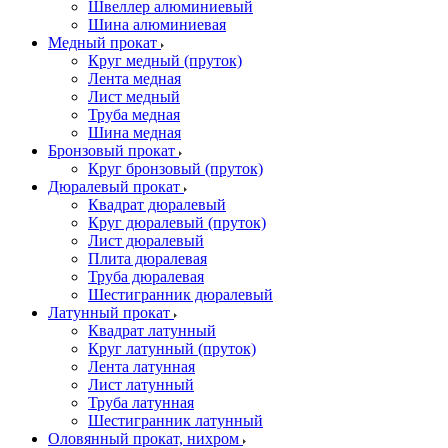
Швеллер алюминиевый
Шина алюминиевая
Медный прокат
Круг медный (пруток)
Лента медная
Лист медный
Труба медная
Шина медная
Бронзовый прокат
Круг бронзовый (пруток)
Дюралевый прокат
Квадрат дюралевый
Круг дюралевый (пруток)
Лист дюралевый
Плита дюралевая
Труба дюралевая
Шестигранник дюралевый
Латунный прокат
Квадрат латунный
Круг латунный (пруток)
Лента латунная
Лист латунный
Труба латунная
Шестигранник латунный
Оловянный прокат, нихром