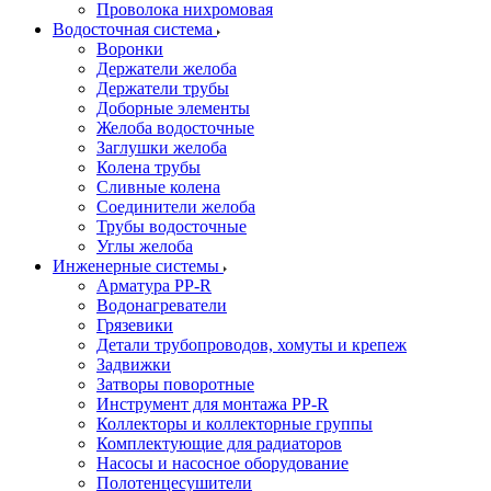
Проволока нихромовая
Водосточная система
Воронки
Держатели желоба
Держатели трубы
Доборные элементы
Желоба водосточные
Заглушки желоба
Колена трубы
Сливные колена
Соединители желоба
Трубы водосточные
Углы желоба
Инженерные системы
Арматура PP-R
Водонагреватели
Грязевики
Детали трубопроводов, хомуты и крепеж
Задвижки
Затворы поворотные
Инструмент для монтажа PP-R
Коллекторы и коллекторные группы
Комплектующие для радиаторов
Насосы и насосное оборудование
Полотенцесушители