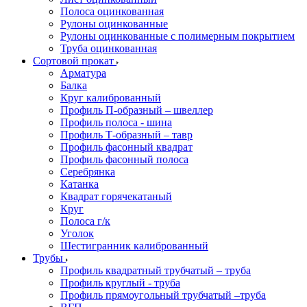
Полоса оцинкованная
Рулоны оцинкованные
Рулоны оцинкованные с полимерным покрытием
Труба оцинкованная
Сортовой прокат
Арматура
Балка
Круг калиброванный
Профиль П-образный – швеллер
Профиль полоса - шина
Профиль Т-образный – тавр
Профиль фасонный квадрат
Профиль фасонный полоса
Серебрянка
Катанка
Квадрат горячекатаный
Круг
Полоса г/к
Уголок
Шестигранник калиброванный
Трубы
Профиль квадратный трубчатый – труба
Профиль круглый - труба
Профиль прямоугольный трубчатый –труба