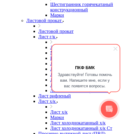
Шестигранник горячекатаный
конструкционный
Марки
Листовой прокат
Листовой прокат
Лист г/к
Лист г/к
Марки
Высокопрочная сталь
Лист г/к
ПКФ БМК
Лист г/к Ст3
Здравствуйте! Готовы помочь
Лист г/к износостойкий
Лист г/к конструкционный
вам. Напишите мне, если у
Лист г/к мостостроительный
вас появятся вопросы.
Лист г/к низколегированный
Лист рифленый
Лист х/к
Лист х/к
Марки
Лист холоднокатанный х/к
Лист холоднокатанный х/к Ст
Просечно-вытяжной лист (ПВЛ)