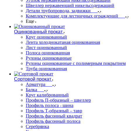
Уголок нержавеющий никельсодержащий
Швеллер нержавеющий никельсодержащий
Детали трубопровода, задвижки
Комплектующие для лестничных ограждений
Еще
Оцинкованный прокат
Круг оцинкованный
Лента холоднокатаная оцинкованная
Лист оцинкованный
Полоса оцинкованная
Рулоны оцинкованные
Рулоны оцинкованные с полимерным покрытием
Труба оцинкованная
Сортовой прокат
Арматура
Балка
Круг калиброванный
Профиль П-образный – швеллер
Профиль полоса - шина
Профиль Т-образный – тавр
Профиль фасонный квадрат
Профиль фасонный полоса
Серебрянка