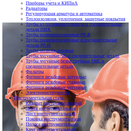
Приборы учета и КИПиА
Радиаторы
Регулирующая арматура и автоматика
Теплоизоляция, уплотнения, защитные покрытия
Трубы из поливинилхлорида и соединительные
детали ПВХ
Трубы полипропиленовые PP-R
Трубы полипропиленовые и соединительные
детали PP-H
Трубы полиэтиленовые
Трубы чугунные ЧК и соединительные детали
Трубы чугунные безраструбные SML и
соединительные детали
Фильтры
Фитинги резьбовые латунные
Фитинги резьбовые стальные
Фитинги резьбовые чугунные
Электроинструменты
Инструментальная сталь
Квадрат инструментальный
Лента инструментальная
Лист инструментальный
Поковка инструментальная
Полоса инструментальная
Круг инструментальный