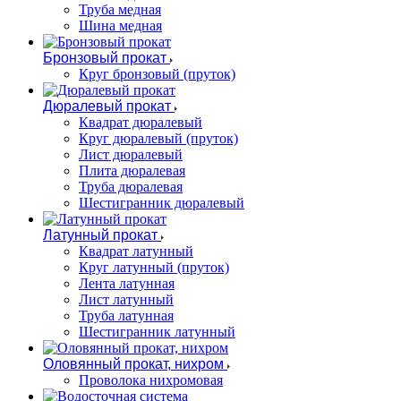
Труба медная
Шина медная
Бронзовый прокат
Круг бронзовый (пруток)
Дюралевый прокат
Квадрат дюралевый
Круг дюралевый (пруток)
Лист дюралевый
Плита дюралевая
Труба дюралевая
Шестигранник дюралевый
Латунный прокат
Квадрат латунный
Круг латунный (пруток)
Лента латунная
Лист латунный
Труба латунная
Шестигранник латунный
Оловянный прокат, нихром
Проволока нихромовая