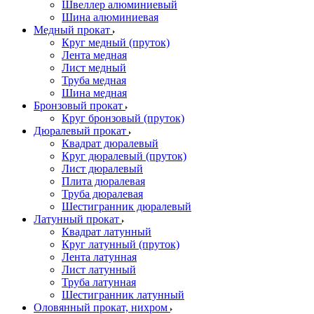
Швеллер алюминиевый
Шина алюминиевая
Медный прокат
Круг медный (пруток)
Лента медная
Лист медный
Труба медная
Шина медная
Бронзовый прокат
Круг бронзовый (пруток)
Дюралевый прокат
Квадрат дюралевый
Круг дюралевый (пруток)
Лист дюралевый
Плита дюралевая
Труба дюралевая
Шестигранник дюралевый
Латунный прокат
Квадрат латунный
Круг латунный (пруток)
Лента латунная
Лист латунный
Труба латунная
Шестигранник латунный
Оловянный прокат, нихром