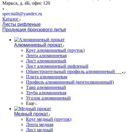
Маркса, д. 4Б, офис 120
specstalii@yandex.ru
Каталог
Листы рифленые
Продукция бронзового литья
Алюминиевый прокат
Круг алюминиевый (пруток)
Лента алюминиевая
Лист алюминиевый
Лист алюминиевый рифленый
Общестроительный профиль алюминиевый
Плита алюминиевая
Профиль алюминиевый (вентиляционный)
Тавр алюминиевый
Труба алюминиевая
Уголок алюминиевый
Еще
Медный прокат
Круг медный (пруток)
Лента медная
Лист медный