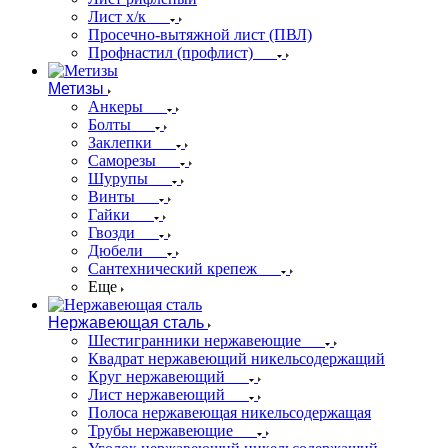
Лист х/к
Просечно-вытяжной лист (ПВЛ)
Профнастил (профлист)
Метизы
Анкеры
Болты
Заклепки
Саморезы
Шурупы
Винты
Гайки
Гвозди
Дюбели
Сантехнический крепеж
Еще
Нержавеющая сталь
Шестигранники нержавеющие
Квадрат нержавеющий никельсодержащий
Круг нержавеющий
Лист нержавеющий
Полоса нержавеющая никельсодержащая
Трубы нержавеющие