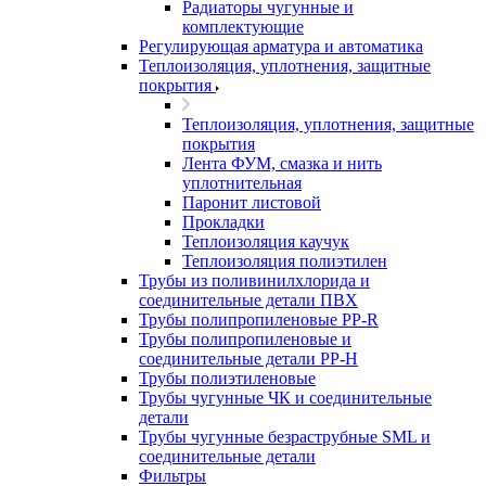
Радиаторы чугунные и
комплектующие
Регулирующая арматура и автоматика
Теплоизоляция, уплотнения, защитные
покрытия
Теплоизоляция, уплотнения, защитные
покрытия
Лента ФУМ, смазка и нить
уплотнительная
Паронит листовой
Прокладки
Теплоизоляция каучук
Теплоизоляция полиэтилен
Трубы из поливинилхлорида и
соединительные детали ПВХ
Трубы полипропиленовые PP-R
Трубы полипропиленовые и
соединительные детали PP-H
Трубы полиэтиленовые
Трубы чугунные ЧК и соединительные
детали
Трубы чугунные безраструбные SML и
соединительные детали
Фильтры