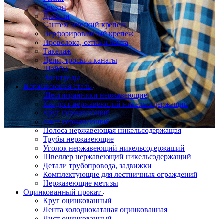
Гвозди
Дюбели
Сантехнический крепеж
Перфорированный крепеж
Проволока, сетка и лента
Такелаж
Цепи, тросы и канаты
Шайбы
Электроды
Нержавеющая сталь
Шестигранники нержавеющие
Квадрат нержавеющий никельсодержащий
Круг нержавеющий
Лист нержавеющий
Полоса нержавеющая никельсодержащая
Трубы нержавеющие
Уголок нержавеющий никельсодержащий
Швеллер нержавеющий никельсодержащий
Детали трубопровода, задвижки
Комплектующие для лестничных ограждений
Нержавеющие метизы
Оцинкованный прокат
Круг оцинкованный
Лента холоднокатаная оцинкованная
Лист оцинкованный