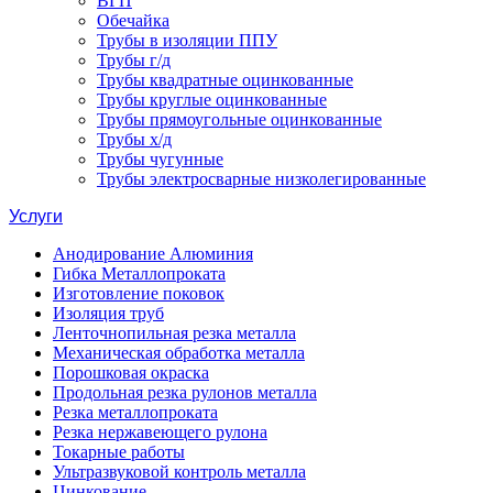
ВГП
Обечайка
Трубы в изоляции ППУ
Трубы г/д
Трубы квадратные оцинкованные
Трубы круглые оцинкованные
Трубы прямоугольные оцинкованные
Трубы х/д
Трубы чугунные
Трубы электросварные низколегированные
Услуги
Анодирование Алюминия
Гибка Металлопроката
Изготовление поковок
Изоляция труб
Ленточнопильная резка металла
Механическая обработка металла
Порошковая окраска
Продольная резка рулонов металла
Резка металлопроката
Резка нержавеющего рулона
Токарные работы
Ультразвуковой контроль металла
Цинкование