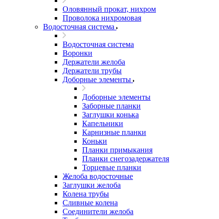
Оловянный прокат, нихром
Проволока нихромовая
Водосточная система
Водосточная система
Воронки
Держатели желоба
Держатели трубы
Доборные элементы
Доборные элементы
Заборные планки
Заглушки конька
Капельники
Карнизные планки
Коньки
Планки примыкания
Планки снегозадержателя
Торцевые планки
Желоба водосточные
Заглушки желоба
Колена трубы
Сливные колена
Соединители желоба