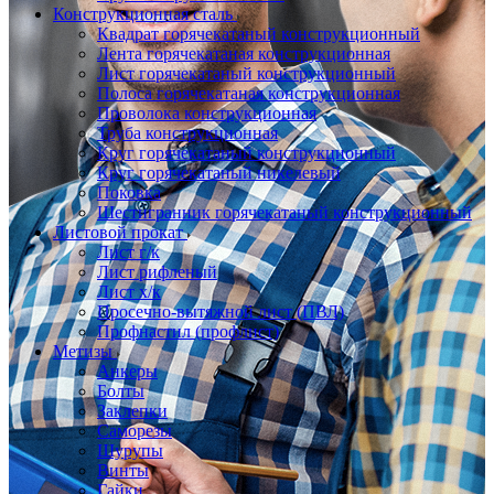
Конструкционная сталь
Квадрат горячекатаный конструкционный
Лента горячекатаная конструкционная
Лист горячекатаный конструкционный
Полоса горячекатаная конструкционная
Проволока конструкционная
Труба конструкционная
Круг горячекатаный конструкционный
Круг горячекатаный никелевый
Поковка
Шестигранник горячекатаный конструкционный
Листовой прокат
Лист г/к
Лист рифленый
Лист х/к
Просечно-вытяжной лист (ПВЛ)
Профнастил (профлист)
Метизы
Анкеры
Болты
Заклепки
Саморезы
Шурупы
Винты
Гайки