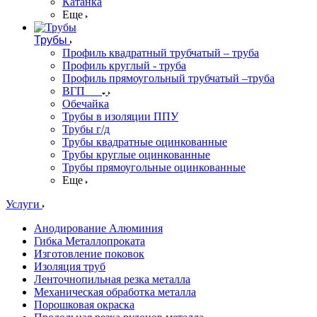
Катанка
Еще
Трубы
Профиль квадратный трубчатый – труба
Профиль круглый - труба
Профиль прямоугольный трубчатый –труба
ВГП
Обечайка
Трубы в изоляции ППУ
Трубы г/д
Трубы квадратные оцинкованные
Трубы круглые оцинкованные
Трубы прямоугольные оцинкованные
Еще
Услуги
Анодирование Алюминия
Гибка Металлопроката
Изготовление поковок
Изоляция труб
Ленточнопильная резка металла
Механическая обработка металла
Порошковая окраска