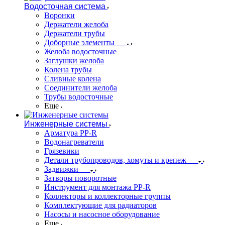
Водосточная система
Воронки
Держатели желоба
Держатели трубы
Доборные элементы
Желоба водосточные
Заглушки желоба
Колена трубы
Сливные колена
Соединители желоба
Трубы водосточные
Еще
Инженерные системы
Арматура PP-R
Водонагреватели
Грязевики
Детали трубопроводов, хомуты и крепеж
Задвижки
Затворы поворотные
Инструмент для монтажа PP-R
Коллекторы и коллекторные группы
Комплектующие для радиаторов
Насосы и насосное оборудование
Еще