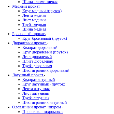
Шина алюминиевая
Медный прокат
Круг медный (пруток)
Лента медная
Лист медный
Труба медная
Шина медная
Бронзовый прокат
Круг бронзовый (пруток)
Дюралевый прокат
Квадрат дюралевый
Круг дюралевый (пруток)
Лист дюралевый
Плита дюралевая
Труба дюралевая
Шестигранник дюралевый
Латунный прокат
Квадрат латунный
Круг латунный (пруток)
Лента латунная
Лист латунный
Труба латунная
Шестигранник латунный
Оловянный прокат, нихром
Проволока нихромовая