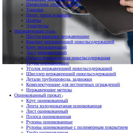
Проволока, сетка и лента
Такелаж
Цепи, тросы и канаты
Шайбы
Электроды
Нержавеющая сталь
Шестигранники нержавеющие
Квадрат нержавеющий никельсодержащий
Круг нержавеющий
Лист нержавеющий
Полоса нержавеющая никельсодержащая
Трубы нержавеющие
Уголок нержавеющий никельсодержащий
Швеллер нержавеющий никельсодержащий
Детали трубопровода, задвижки
Комплектующие для лестничных ограждений
Нержавеющие метизы
Оцинкованный прокат
Круг оцинкованный
Лента холоднокатаная оцинкованная
Лист оцинкованный
Полоса оцинкованная
Рулоны оцинкованные
Рулоны оцинкованные с полимерным покрытием
Труба оцинкованная