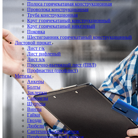
Полоса горячекатаная конструкционная
Проволока конструкционная
Труба конструкционная
Круг горячекатаный конструкционный
Круг горячекатаный никелевый
Поковка
Шестигранник горячекатаный конструкционный
Листовой прокат
Лист г/к
Лист рифленый
Лист х/к
Просечно-вытяжной лист (ПВЛ)
Профнастил (профлист)
Метизы
Анкеры
Болты
Заклепки
Саморезы
Шурупы
Винты
Гайки
Гвозди
Дюбели
Сантехнический крепеж
Перфорированный крепеж