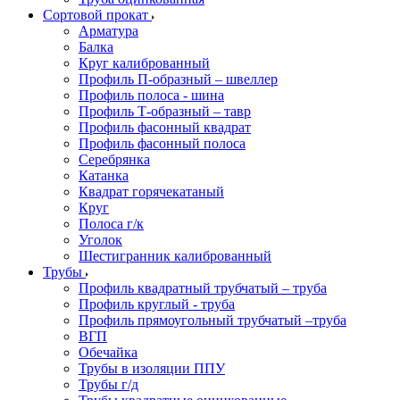
Сортовой прокат
Арматура
Балка
Круг калиброванный
Профиль П-образный – швеллер
Профиль полоса - шина
Профиль Т-образный – тавр
Профиль фасонный квадрат
Профиль фасонный полоса
Серебрянка
Катанка
Квадрат горячекатаный
Круг
Полоса г/к
Уголок
Шестигранник калиброванный
Трубы
Профиль квадратный трубчатый – труба
Профиль круглый - труба
Профиль прямоугольный трубчатый –труба
ВГП
Обечайка
Трубы в изоляции ППУ
Трубы г/д