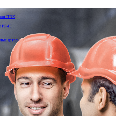
тали ПВХ
и PP-H
ные детали