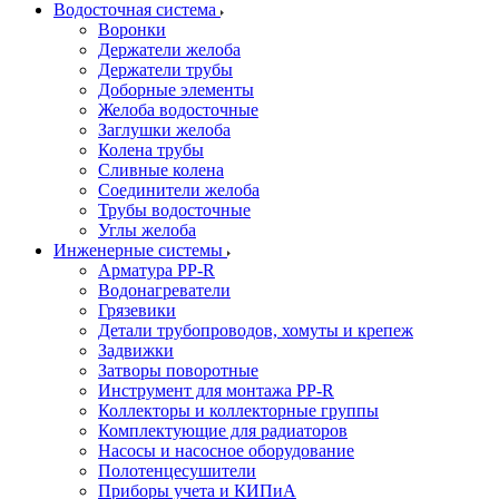
Водосточная система
Воронки
Держатели желоба
Держатели трубы
Доборные элементы
Желоба водосточные
Заглушки желоба
Колена трубы
Сливные колена
Соединители желоба
Трубы водосточные
Углы желоба
Инженерные системы
Арматура PP-R
Водонагреватели
Грязевики
Детали трубопроводов, хомуты и крепеж
Задвижки
Затворы поворотные
Инструмент для монтажа PP-R
Коллекторы и коллекторные группы
Комплектующие для радиаторов
Насосы и насосное оборудование
Полотенцесушители
Приборы учета и КИПиА