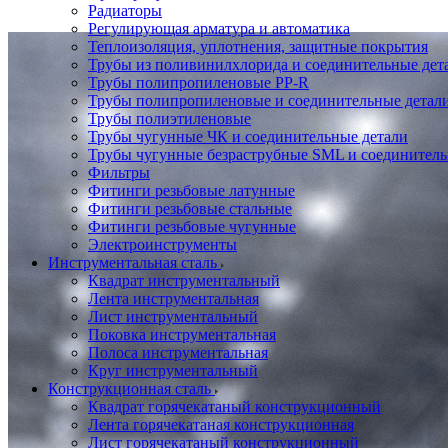
Радиаторы
Регулирующая арматура и автоматика
Теплоизоляция, уплотнения, защитные покрытия
Трубы из поливинилхлорида и соединительные де
Трубы полипропиленовые PP-R
Трубы полипропиленовые и соединительные детал
Трубы полиэтиленовые
Трубы чугунные ЧК и соединительные детали
Трубы чугунные безраструбные SML и соединитель
Фильтры
Фитинги резьбовые латунные
Фитинги резьбовые стальные
Фитинги резьбовые чугунные
Электроинструменты
Инструментальная сталь
Квадрат инструментальный
Лента инструментальная
Лист инструментальный
Поковка инструментальная
Полоса инструментальная
Круг инструментальный
Конструкционная сталь
Квадрат горячекатаный конструкционный
Лента горячекатаная конструкционная
Лист горячекатаный конструкционный