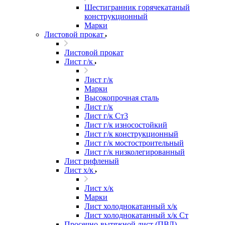
Шестигранник горячекатаный
конструкционный
Марки
Листовой прокат
Листовой прокат
Лист г/к
Лист г/к
Марки
Высокопрочная сталь
Лист г/к
Лист г/к Ст3
Лист г/к износостойкий
Лист г/к конструкционный
Лист г/к мостостроительный
Лист г/к низколегированный
Лист рифленый
Лист х/к
Лист х/к
Марки
Лист холоднокатанный х/к
Лист холоднокатанный х/к Ст
Просечно-вытяжной лист (ПВЛ)