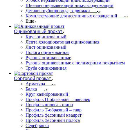
Уголок нержавеющий никельсодержащий
Швеллер нержавеющий никельсодержащий
Детали трубопровода, задвижки
Комплектующие для лестничных ограждений
Еще
Оцинкованный прокат
Круг оцинкованный
Лента холоднокатаная оцинкованная
Лист оцинкованный
Полоса оцинкованная
Рулоны оцинкованные
Рулоны оцинкованные с полимерным покрытием
Труба оцинкованная
Сортовой прокат
Арматура
Балка
Круг калиброванный
Профиль П-образный – швеллер
Профиль полоса - шина
Профиль Т-образный – тавр
Профиль фасонный квадрат
Профиль фасонный полоса
Серебрянка