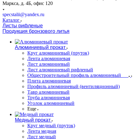
Маркса, д. 4Б, офис 120
specstalii@yandex.ru
Каталог
Листы рифленые
Продукция бронзового литья
Алюминиевый прокат
Круг алюминиевый (пруток)
Лента алюминиевая
Лист алюминиевый
Лист алюминиевый рифленый
Общестроительный профиль алюминиевый
Плита алюминиевая
Профиль алюминиевый (вентиляционный)
Тавр алюминиевый
Труба алюминиевая
Уголок алюминиевый
Еще
Медный прокат
Круг медный (пруток)
Лента медная
Лист медный