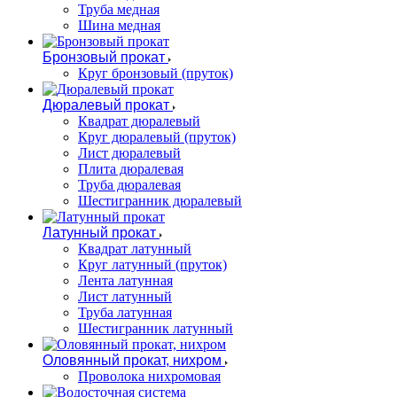
Труба медная
Шина медная
Бронзовый прокат
Круг бронзовый (пруток)
Дюралевый прокат
Квадрат дюралевый
Круг дюралевый (пруток)
Лист дюралевый
Плита дюралевая
Труба дюралевая
Шестигранник дюралевый
Латунный прокат
Квадрат латунный
Круг латунный (пруток)
Лента латунная
Лист латунный
Труба латунная
Шестигранник латунный
Оловянный прокат, нихром
Проволока нихромовая