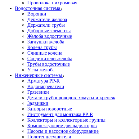
Проволока нихромовая
Водосточная система
Воронки
Держатели желоба
Держатели трубы
Доборные элементы
Желоба водосточные
Заглушки желоба
Колена трубы
Сливные колена
Соединители желоба
Трубы водосточные
Углы желоба
Инженерные системы
Арматура PP-R
Водонагреватели
Грязевики
Детали трубопроводов, хомуты и крепеж
Задвижки
Затворы поворотные
Инструмент для монтажа PP-R
Коллекторы и коллекторные группы
Комплектующие для радиаторов
Насосы и насосное оборудование
Полотенцесушители