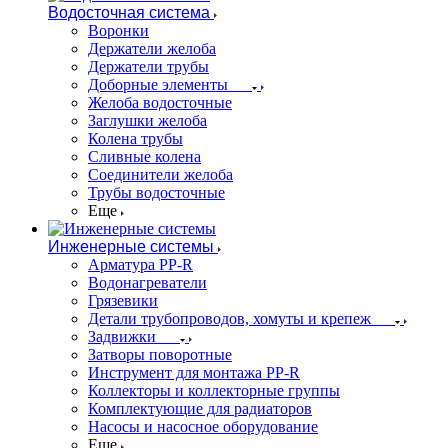
Водосточная система
Воронки
Держатели желоба
Держатели трубы
Доборные элементы
Желоба водосточные
Заглушки желоба
Колена трубы
Сливные колена
Соединители желоба
Трубы водосточные
Еще
Инженерные системы
Арматура PP-R
Водонагреватели
Грязевики
Детали трубопроводов, хомуты и крепеж
Задвижки
Затворы поворотные
Инструмент для монтажа PP-R
Коллекторы и коллекторные группы
Комплектующие для радиаторов
Насосы и насосное оборудование
Еще