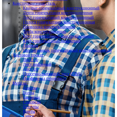
Конструкционная сталь
Квадрат горячекатаный конструкционный
Лента горячекатаная конструкционная
Лист горячекатаный конструкционный
Полоса горячекатаная конструкционная
Проволока конструкционная
Труба конструкционная
Круг горячекатаный конструкционный
Круг горячекатаный никелевый
Поковка
Шестигранник горячекатаный конструкционный
Листовой прокат
Лист г/к
Лист рифленый
Лист х/к
Просечно-вытяжной лист (ПВЛ)
Профнастил (профлист)
Метизы
Анкеры
Болты
Заклепки
Саморезы
Шурупы
Винты
Гайки