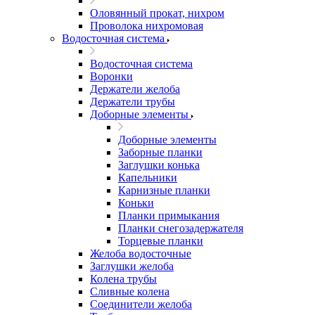
Оловянный прокат, нихром
Проволока нихромовая
Водосточная система
Водосточная система
Воронки
Держатели желоба
Держатели трубы
Доборные элементы
Доборные элементы
Заборные планки
Заглушки конька
Капельники
Карнизные планки
Коньки
Планки примыкания
Планки снегозадержателя
Торцевые планки
Желоба водосточные
Заглушки желоба
Колена трубы
Сливные колена
Соединители желоба