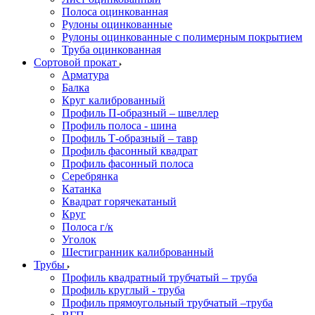
Полоса оцинкованная
Рулоны оцинкованные
Рулоны оцинкованные с полимерным покрытием
Труба оцинкованная
Сортовой прокат
Арматура
Балка
Круг калиброванный
Профиль П-образный – швеллер
Профиль полоса - шина
Профиль Т-образный – тавр
Профиль фасонный квадрат
Профиль фасонный полоса
Серебрянка
Катанка
Квадрат горячекатаный
Круг
Полоса г/к
Уголок
Шестигранник калиброванный
Трубы
Профиль квадратный трубчатый – труба
Профиль круглый - труба
Профиль прямоугольный трубчатый –труба