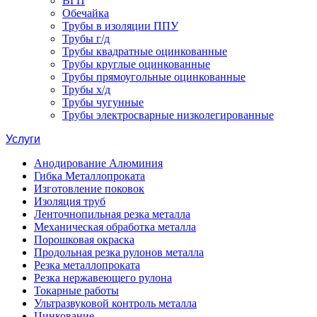
ВГП
Обечайка
Трубы в изоляции ППУ
Трубы г/д
Трубы квадратные оцинкованные
Трубы круглые оцинкованные
Трубы прямоугольные оцинкованные
Трубы х/д
Трубы чугунные
Трубы электросварные низколегированные
Услуги
Анодирование Алюминия
Гибка Металлопроката
Изготовление поковок
Изоляция труб
Ленточнопильная резка металла
Механическая обработка металла
Порошковая окраска
Продольная резка рулонов металла
Резка металлопроката
Резка нержавеющего рулона
Токарные работы
Ультразвуковой контроль металла
Цинкование