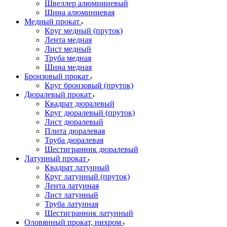
Швеллер алюминиевый
Шина алюминиевая
Медный прокат
Круг медный (пруток)
Лента медная
Лист медный
Труба медная
Шина медная
Бронзовый прокат
Круг бронзовый (пруток)
Дюралевый прокат
Квадрат дюралевый
Круг дюралевый (пруток)
Лист дюралевый
Плита дюралевая
Труба дюралевая
Шестигранник дюралевый
Латунный прокат
Квадрат латунный
Круг латунный (пруток)
Лента латунная
Лист латунный
Труба латунная
Шестигранник латунный
Оловянный прокат, нихром