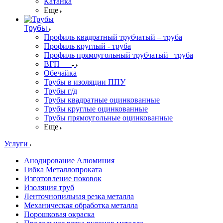
Катанка
Еще
Трубы
Профиль квадратный трубчатый – труба
Профиль круглый - труба
Профиль прямоугольный трубчатый –труба
ВГП
Обечайка
Трубы в изоляции ППУ
Трубы г/д
Трубы квадратные оцинкованные
Трубы круглые оцинкованные
Трубы прямоугольные оцинкованные
Еще
Услуги
Анодирование Алюминия
Гибка Металлопроката
Изготовление поковок
Изоляция труб
Ленточнопильная резка металла
Механическая обработка металла
Порошковая окраска