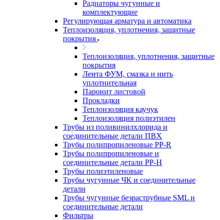
Радиаторы чугунные и
комплектующие
Регулирующая арматура и автоматика
Теплоизоляция, уплотнения, защитные
покрытия
Теплоизоляция, уплотнения, защитные
покрытия
Лента ФУМ, смазка и нить
уплотнительная
Паронит листовой
Прокладки
Теплоизоляция каучук
Теплоизоляция полиэтилен
Трубы из поливинилхлорида и
соединительные детали ПВХ
Трубы полипропиленовые PP-R
Трубы полипропиленовые и
соединительные детали PP-H
Трубы полиэтиленовые
Трубы чугунные ЧК и соединительные
детали
Трубы чугунные безраструбные SML и
соединительные детали
Фильтры