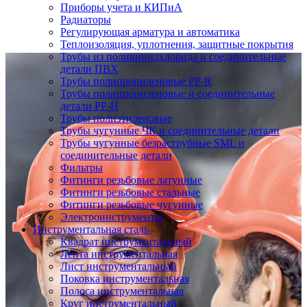
Приборы учета и КИПиА
Радиаторы
Регулирующая арматура и автоматика
Теплоизоляция, уплотнения, защитные покрытия
Трубы из поливинилхлорида и соединительные
детали ПВХ
Трубы полипропиленовые PP-R
Трубы полипропиленовые и соединительные
детали PP-H
Трубы полиэтиленовые
Трубы чугунные ЧК и соединительные детали
Трубы чугунные безраструбные SML и
соединительные детали
Фильтры
Фитинги резьбовые латунные
Фитинги резьбовые стальные
Фитинги резьбовые чугунные
Электроинструменты
Инструментальная сталь
Квадрат инструментальный
Лента инструментальная
Лист инструментальный
Поковка инструментальная
Полоса инструментальная
Круг инструментальный