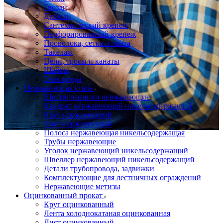
Гвозди
Дюбели
Сантехнический крепеж
Перфорированный крепеж
Проволока, сетка и лента
Такелаж
Цепи, тросы и канаты
Шайбы
Электроды
Нержавеющая сталь
Шестигранники нержавеющие
Квадрат нержавеющий никельсодержащий
Круг нержавеющий
Лист нержавеющий
Полоса нержавеющая никельсодержащая
Трубы нержавеющие
Уголок нержавеющий никельсодержащий
Швеллер нержавеющий никельсодержащий
Детали трубопровода, задвижки
Комплектующие для лестничных ограждений
Нержавеющие метизы
Оцинкованный прокат
Круг оцинкованный
Лента холоднокатаная оцинкованная
Лист оцинкованный