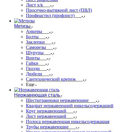
Лист х/к
Просечно-вытяжной лист (ПВЛ)
Профнастил (профлист)
Метизы
Анкеры
Болты
Заклепки
Саморезы
Шурупы
Винты
Гайки
Гвозди
Дюбели
Сантехнический крепеж
Еще
Нержавеющая сталь
Шестигранники нержавеющие
Квадрат нержавеющий никельсодержащий
Круг нержавеющий
Лист нержавеющий
Полоса нержавеющая никельсодержащая
Трубы нержавеющие