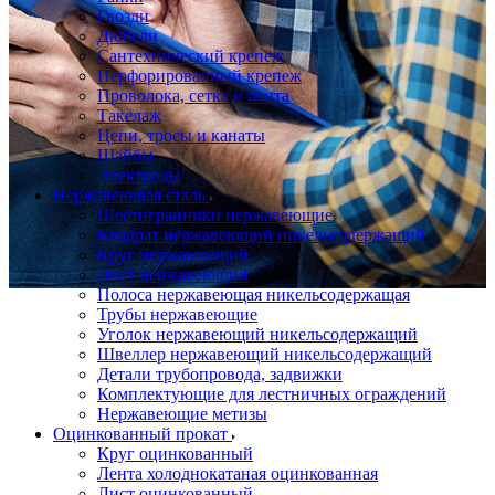
Гвозди
Дюбели
Сантехнический крепеж
Перфорированный крепеж
Проволока, сетка и лента
Такелаж
Цепи, тросы и канаты
Шайбы
Электроды
Нержавеющая сталь
Шестигранники нержавеющие
Квадрат нержавеющий никельсодержащий
Круг нержавеющий
Лист нержавеющий
Полоса нержавеющая никельсодержащая
Трубы нержавеющие
Уголок нержавеющий никельсодержащий
Швеллер нержавеющий никельсодержащий
Детали трубопровода, задвижки
Комплектующие для лестничных ограждений
Нержавеющие метизы
Оцинкованный прокат
Круг оцинкованный
Лента холоднокатаная оцинкованная
Лист оцинкованный