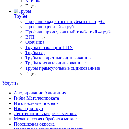
Катанка
Еще
Трубы
Профиль квадратный трубчатый – труба
Профиль круглый - труба
Профиль прямоугольный трубчатый –труба
ВГП
Обечайка
Трубы в изоляции ППУ
Трубы г/д
Трубы квадратные оцинкованные
Трубы круглые оцинкованные
Трубы прямоугольные оцинкованные
Еще
Услуги
Анодирование Алюминия
Гибка Металлопроката
Изготовление поковок
Изоляция труб
Ленточнопильная резка металла
Механическая обработка металла
Порошковая окраска