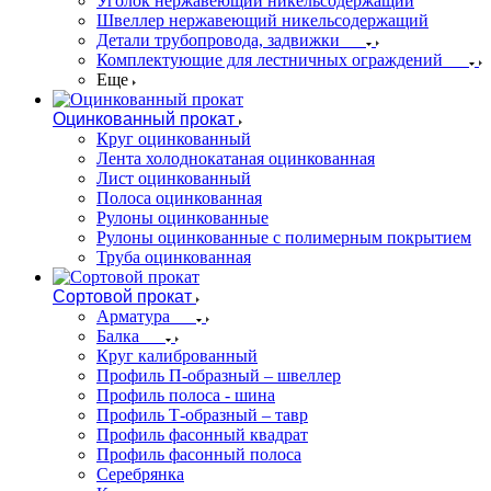
Уголок нержавеющий никельсодержащий
Швеллер нержавеющий никельсодержащий
Детали трубопровода, задвижки
Комплектующие для лестничных ограждений
Еще
Оцинкованный прокат
Круг оцинкованный
Лента холоднокатаная оцинкованная
Лист оцинкованный
Полоса оцинкованная
Рулоны оцинкованные
Рулоны оцинкованные с полимерным покрытием
Труба оцинкованная
Сортовой прокат
Арматура
Балка
Круг калиброванный
Профиль П-образный – швеллер
Профиль полоса - шина
Профиль Т-образный – тавр
Профиль фасонный квадрат
Профиль фасонный полоса
Серебрянка