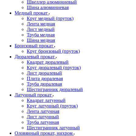
Швеллер алюминиевый
Шина алюминиевая
Медный прокат
Круг медный (пруток)
Лента медная
Лист медный
Труба медная
Шина медная
Бронзовый прокат
Круг бронзовый (пруток)
Дюралевый прокат
Квадрат дюралевый
Круг дюралевый (пруток)
Лист дюралевый
Плита дюралевая
Труба дюралевая
Шестигранник дюралевый
Латунный прокат
Квадрат латунный
Круг латунный (пруток)
Лента латунная
Лист латунный
Труба латунная
Шестигранник латунный
Оловянный прокат, нихром