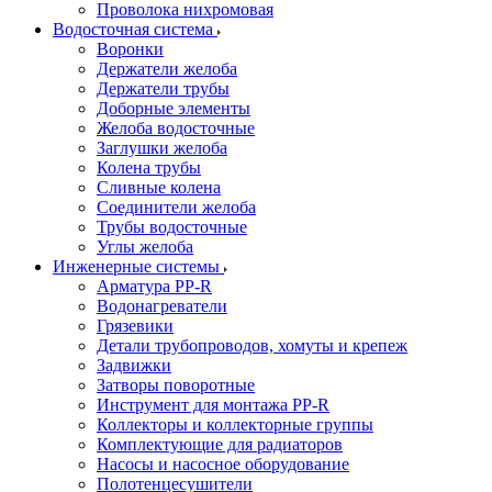
Проволока нихромовая
Водосточная система
Воронки
Держатели желоба
Держатели трубы
Доборные элементы
Желоба водосточные
Заглушки желоба
Колена трубы
Сливные колена
Соединители желоба
Трубы водосточные
Углы желоба
Инженерные системы
Арматура PP-R
Водонагреватели
Грязевики
Детали трубопроводов, хомуты и крепеж
Задвижки
Затворы поворотные
Инструмент для монтажа PP-R
Коллекторы и коллекторные группы
Комплектующие для радиаторов
Насосы и насосное оборудование
Полотенцесушители