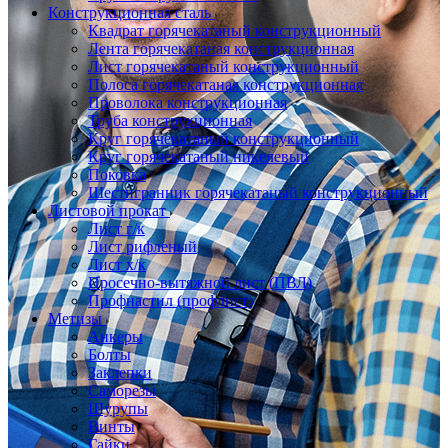
Конструкционная сталь
Квадрат горячекатаный конструкционный
Лента горячекатаная конструкционная
Лист горячекатаный конструкционный
Полоса горячекатаная конструкционная
Проволока конструкционная
Труба конструкционная
Круг горячекатаный конструкционный
Круг горячекатаный никелевый
Поковка
Шестигранник горячекатаный конструкционный
Листовой прокат
Лист г/к
Лист рифленый
Лист х/к
Просечно-вытяжной лист (ПВЛ)
Профнастил (профлист)
Метизы
Анкеры
Болты
Заклепки
Саморезы
Шурупы
Винты
Гайки