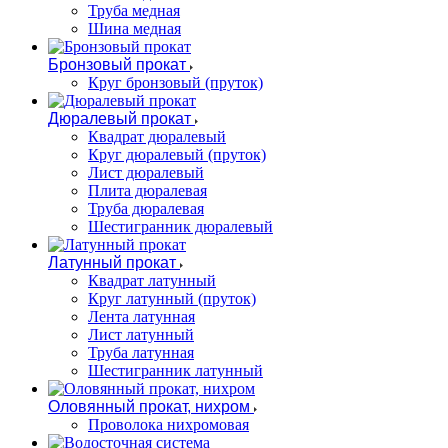
Труба медная
Шина медная
Бронзовый прокат
Круг бронзовый (пруток)
Дюралевый прокат
Квадрат дюралевый
Круг дюралевый (пруток)
Лист дюралевый
Плита дюралевая
Труба дюралевая
Шестигранник дюралевый
Латунный прокат
Квадрат латунный
Круг латунный (пруток)
Лента латунная
Лист латунный
Труба латунная
Шестигранник латунный
Оловянный прокат, нихром
Проволока нихромовая