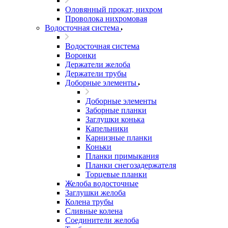
Оловянный прокат, нихром
Проволока нихромовая
Водосточная система
Водосточная система
Воронки
Держатели желоба
Держатели трубы
Доборные элементы
Доборные элементы
Заборные планки
Заглушки конька
Капельники
Карнизные планки
Коньки
Планки примыкания
Планки снегозадержателя
Торцевые планки
Желоба водосточные
Заглушки желоба
Колена трубы
Сливные колена
Соединители желоба