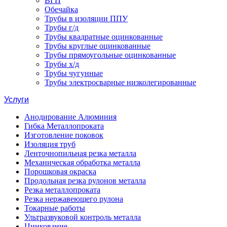
ВГП
Обечайка
Трубы в изоляции ППУ
Трубы г/д
Трубы квадратные оцинкованные
Трубы круглые оцинкованные
Трубы прямоугольные оцинкованные
Трубы х/д
Трубы чугунные
Трубы электросварные низколегированные
Услуги
Анодирование Алюминия
Гибка Металлопроката
Изготовление поковок
Изоляция труб
Ленточнопильная резка металла
Механическая обработка металла
Порошковая окраска
Продольная резка рулонов металла
Резка металлопроката
Резка нержавеющего рулона
Токарные работы
Ультразвуковой контроль металла
Цинкование