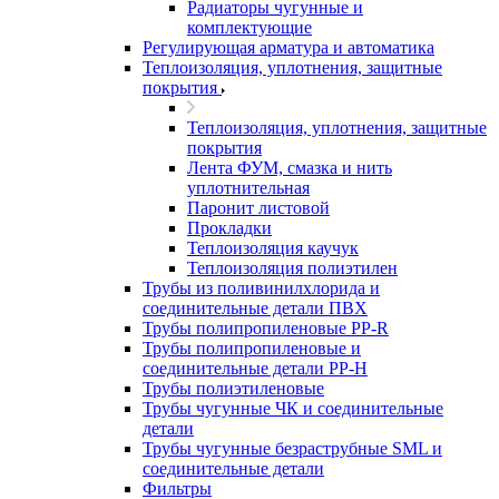
Радиаторы чугунные и
комплектующие
Регулирующая арматура и автоматика
Теплоизоляция, уплотнения, защитные
покрытия
Теплоизоляция, уплотнения, защитные
покрытия
Лента ФУМ, смазка и нить
уплотнительная
Паронит листовой
Прокладки
Теплоизоляция каучук
Теплоизоляция полиэтилен
Трубы из поливинилхлорида и
соединительные детали ПВХ
Трубы полипропиленовые PP-R
Трубы полипропиленовые и
соединительные детали PP-H
Трубы полиэтиленовые
Трубы чугунные ЧК и соединительные
детали
Трубы чугунные безраструбные SML и
соединительные детали
Фильтры