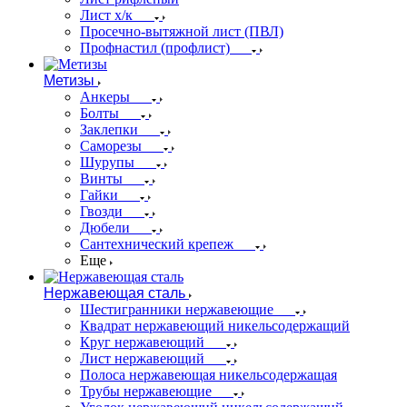
Лист х/к
Просечно-вытяжной лист (ПВЛ)
Профнастил (профлист)
Метизы
Анкеры
Болты
Заклепки
Саморезы
Шурупы
Винты
Гайки
Гвозди
Дюбели
Сантехнический крепеж
Еще
Нержавеющая сталь
Шестигранники нержавеющие
Квадрат нержавеющий никельсодержащий
Круг нержавеющий
Лист нержавеющий
Полоса нержавеющая никельсодержащая
Трубы нержавеющие