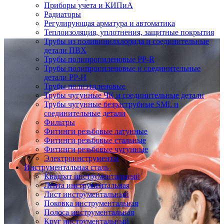
Приборы учета и КИПиА
Радиаторы
Регулирующая арматура и автоматика
Теплоизоляция, уплотнения, защитные покрытия
Трубы из поливинилхлорида и соединительные
детали ПВХ
Трубы полипропиленовые PP-R
Трубы полипропиленовые и соединительные
детали PP-H
Трубы полиэтиленовые
Трубы чугунные ЧК и соединительные детали
Трубы чугунные безраструбные SML и
соединительные детали
Фильтры
Фитинги резьбовые латунные
Фитинги резьбовые стальные
Фитинги резьбовые чугунные
Электроинструменты
Инструментальная сталь
Квадрат инструментальный
Лента инструментальная
Лист инструментальный
Поковка инструментальная
Полоса инструментальная
Круг инструментальный