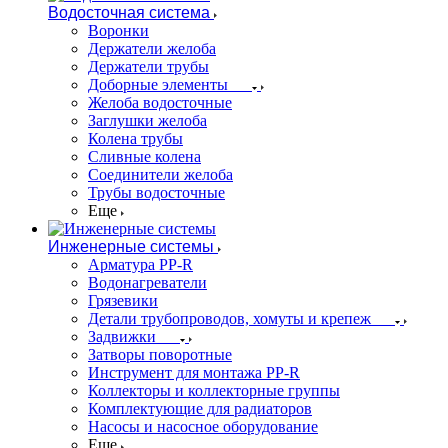
Водосточная система
Воронки
Держатели желоба
Держатели трубы
Доборные элементы
Желоба водосточные
Заглушки желоба
Колена трубы
Сливные колена
Соединители желоба
Трубы водосточные
Еще
Инженерные системы
Арматура PP-R
Водонагреватели
Грязевики
Детали трубопроводов, хомуты и крепеж
Задвижки
Затворы поворотные
Инструмент для монтажа PP-R
Коллекторы и коллекторные группы
Комплектующие для радиаторов
Насосы и насосное оборудование
Еще