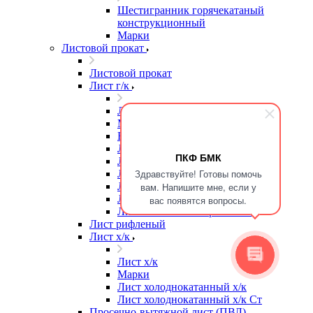
Шестигранник горячекатаный
конструкционный
Марки
Листовой прокат
Листовой прокат
Лист г/к
Лист г/к
Марки
Высокопрочная сталь
Лист г/к
ПКФ БМК
Лист г/к Ст3
Здравствуйте! Готовы помочь
Лист г/к износостойкий
Лист г/к конструкционный
вам. Напишите мне, если у
Лист г/к мостостроительный
вас появятся вопросы.
Лист г/к низколегированный
Лист рифленый
Лист х/к
Лист х/к
Марки
Лист холоднокатанный х/к
Лист холоднокатанный х/к Ст
Просечно-вытяжной лист (ПВЛ)