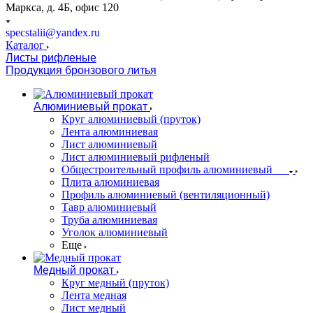
Маркса, д. 4Б, офис 120
specstalii@yandex.ru
Каталог
Листы рифленые
Продукция бронзового литья
Алюминиевый прокат
Круг алюминиевый (пруток)
Лента алюминиевая
Лист алюминиевый
Лист алюминиевый рифленый
Общестроительный профиль алюминиевый
Плита алюминиевая
Профиль алюминиевый (вентиляционный)
Тавр алюминиевый
Труба алюминиевая
Уголок алюминиевый
Еще
Медный прокат
Круг медный (пруток)
Лента медная
Лист медный