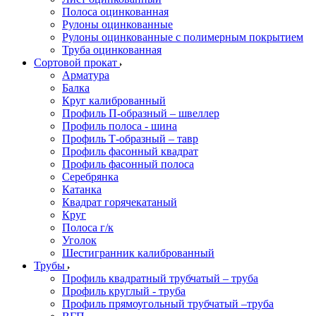
Полоса оцинкованная
Рулоны оцинкованные
Рулоны оцинкованные с полимерным покрытием
Труба оцинкованная
Сортовой прокат
Арматура
Балка
Круг калиброванный
Профиль П-образный – швеллер
Профиль полоса - шина
Профиль Т-образный – тавр
Профиль фасонный квадрат
Профиль фасонный полоса
Серебрянка
Катанка
Квадрат горячекатаный
Круг
Полоса г/к
Уголок
Шестигранник калиброванный
Трубы
Профиль квадратный трубчатый – труба
Профиль круглый - труба
Профиль прямоугольный трубчатый –труба