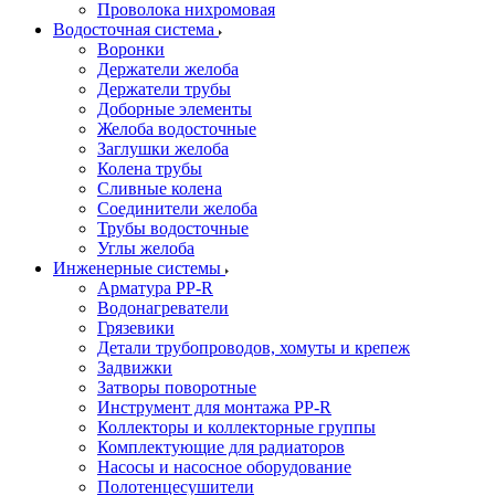
Проволока нихромовая
Водосточная система
Воронки
Держатели желоба
Держатели трубы
Доборные элементы
Желоба водосточные
Заглушки желоба
Колена трубы
Сливные колена
Соединители желоба
Трубы водосточные
Углы желоба
Инженерные системы
Арматура PP-R
Водонагреватели
Грязевики
Детали трубопроводов, хомуты и крепеж
Задвижки
Затворы поворотные
Инструмент для монтажа PP-R
Коллекторы и коллекторные группы
Комплектующие для радиаторов
Насосы и насосное оборудование
Полотенцесушители