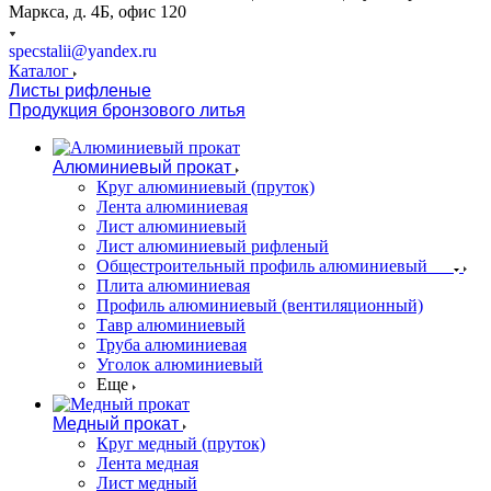
Маркса, д. 4Б, офис 120
specstalii@yandex.ru
Каталог
Листы рифленые
Продукция бронзового литья
Алюминиевый прокат
Круг алюминиевый (пруток)
Лента алюминиевая
Лист алюминиевый
Лист алюминиевый рифленый
Общестроительный профиль алюминиевый
Плита алюминиевая
Профиль алюминиевый (вентиляционный)
Тавр алюминиевый
Труба алюминиевая
Уголок алюминиевый
Еще
Медный прокат
Круг медный (пруток)
Лента медная
Лист медный