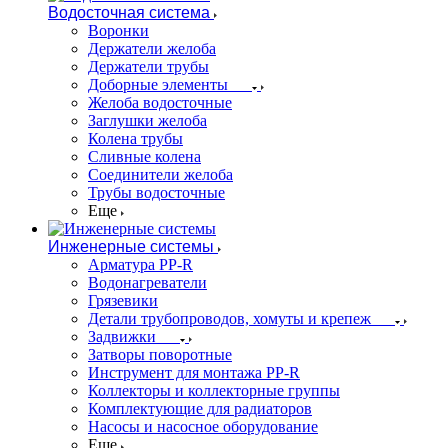
Водосточная система
Воронки
Держатели желоба
Держатели трубы
Доборные элементы
Желоба водосточные
Заглушки желоба
Колена трубы
Сливные колена
Соединители желоба
Трубы водосточные
Еще
Инженерные системы
Арматура PP-R
Водонагреватели
Грязевики
Детали трубопроводов, хомуты и крепеж
Задвижки
Затворы поворотные
Инструмент для монтажа PP-R
Коллекторы и коллекторные группы
Комплектующие для радиаторов
Насосы и насосное оборудование
Еще