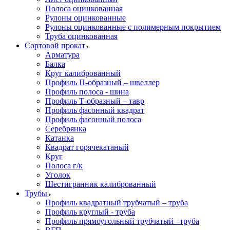
Полоса оцинкованная
Рулоны оцинкованные
Рулоны оцинкованные с полимерным покрытием
Труба оцинкованная
Сортовой прокат
Арматура
Балка
Круг калиброванный
Профиль П-образный – швеллер
Профиль полоса - шина
Профиль Т-образный – тавр
Профиль фасонный квадрат
Профиль фасонный полоса
Серебрянка
Катанка
Квадрат горячекатаный
Круг
Полоса г/к
Уголок
Шестигранник калиброванный
Трубы
Профиль квадратный трубчатый – труба
Профиль круглый - труба
Профиль прямоугольный трубчатый –труба