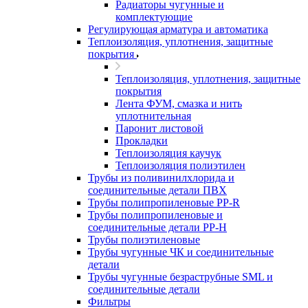
Радиаторы чугунные и
комплектующие
Регулирующая арматура и автоматика
Теплоизоляция, уплотнения, защитные
покрытия
Теплоизоляция, уплотнения, защитные
покрытия
Лента ФУМ, смазка и нить
уплотнительная
Паронит листовой
Прокладки
Теплоизоляция каучук
Теплоизоляция полиэтилен
Трубы из поливинилхлорида и
соединительные детали ПВХ
Трубы полипропиленовые PP-R
Трубы полипропиленовые и
соединительные детали PP-H
Трубы полиэтиленовые
Трубы чугунные ЧК и соединительные
детали
Трубы чугунные безраструбные SML и
соединительные детали
Фильтры