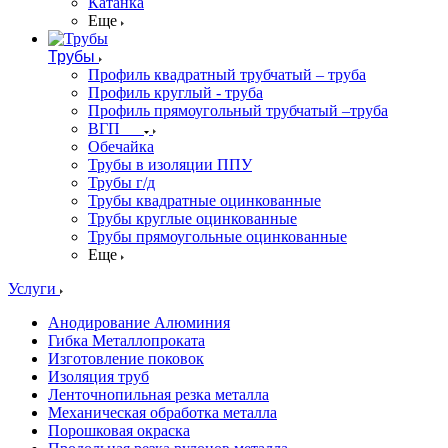
Катанка
Еще
Трубы
Профиль квадратный трубчатый – труба
Профиль круглый - труба
Профиль прямоугольный трубчатый –труба
ВГП
Обечайка
Трубы в изоляции ППУ
Трубы г/д
Трубы квадратные оцинкованные
Трубы круглые оцинкованные
Трубы прямоугольные оцинкованные
Еще
Услуги
Анодирование Алюминия
Гибка Металлопроката
Изготовление поковок
Изоляция труб
Ленточнопильная резка металла
Механическая обработка металла
Порошковая окраска