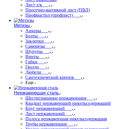
Лист х/к
Просечно-вытяжной лист (ПВЛ)
Профнастил (профлист)
Метизы
Анкеры
Болты
Заклепки
Саморезы
Шурупы
Винты
Гайки
Гвозди
Дюбели
Сантехнический крепеж
Еще
Нержавеющая сталь
Шестигранники нержавеющие
Квадрат нержавеющий никельсодержащий
Круг нержавеющий
Лист нержавеющий
Полоса нержавеющая никельсодержащая
Трубы нержавеющие