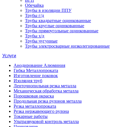
ВГП
Обечайка
Трубы в изоляции ППУ
Трубы г/д
Трубы квадратные оцинкованные
Трубы круглые оцинкованные
Трубы прямоугольные оцинкованные
Трубы х/д
Трубы чугунные
Трубы электросварные низколегированные
Услуги
Анодирование Алюминия
Гибка Металлопроката
Изготовление поковок
Изоляция труб
Ленточнопильная резка металла
Механическая обработка металла
Порошковая окраска
Продольная резка рулонов металла
Резка металлопроката
Резка нержавеющего рулона
Токарные работы
Ультразвуковой контроль металла
Цинкование