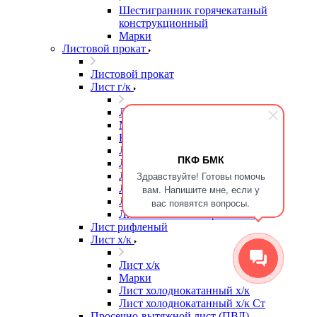
Шестигранник горячекатаный
конструкционный
Марки
Листовой прокат
Листовой прокат
Лист г/к
Лист г/к
Марки
Высокопрочная сталь
Лист г/к
ПКФ БМК
Лист г/к Ст3
Здравствуйте! Готовы помочь
Лист г/к износостойкий
Лист г/к конструкционный
вам. Напишите мне, если у
Лист г/к мостостроительный
вас появятся вопросы.
Лист г/к низколегированный
Лист рифленый
Лист х/к
Лист х/к
Марки
Лист холоднокатанный х/к
Лист холоднокатанный х/к Ст
Просечно-вытяжной лист (ПВЛ)