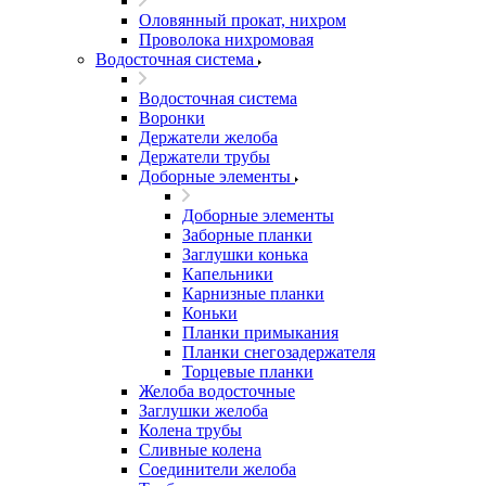
Оловянный прокат, нихром
Проволока нихромовая
Водосточная система
Водосточная система
Воронки
Держатели желоба
Держатели трубы
Доборные элементы
Доборные элементы
Заборные планки
Заглушки конька
Капельники
Карнизные планки
Коньки
Планки примыкания
Планки снегозадержателя
Торцевые планки
Желоба водосточные
Заглушки желоба
Колена трубы
Сливные колена
Соединители желоба