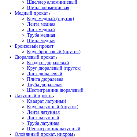
Швеллер алюминиевый
Шина алюминиевая
Медный прокат
Круг медный (пруток)
Лента медная
Лист медный
Труба медная
Шина медная
Бронзовый прокат
Круг бронзовый (пруток)
Дюралевый прокат
Квадрат дюралевый
Круг дюралевый (пруток)
Лист дюралевый
Плита дюралевая
Труба дюралевая
Шестигранник дюралевый
Латунный прокат
Квадрат латунный
Круг латунный (пруток)
Лента латунная
Лист латунный
Труба латунная
Шестигранник латунный
Оловянный прокат, нихром