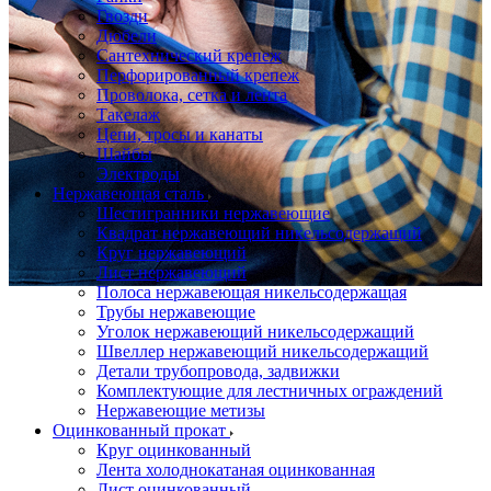
Гвозди
Дюбели
Сантехнический крепеж
Перфорированный крепеж
Проволока, сетка и лента
Такелаж
Цепи, тросы и канаты
Шайбы
Электроды
Нержавеющая сталь
Шестигранники нержавеющие
Квадрат нержавеющий никельсодержащий
Круг нержавеющий
Лист нержавеющий
Полоса нержавеющая никельсодержащая
Трубы нержавеющие
Уголок нержавеющий никельсодержащий
Швеллер нержавеющий никельсодержащий
Детали трубопровода, задвижки
Комплектующие для лестничных ограждений
Нержавеющие метизы
Оцинкованный прокат
Круг оцинкованный
Лента холоднокатаная оцинкованная
Лист оцинкованный