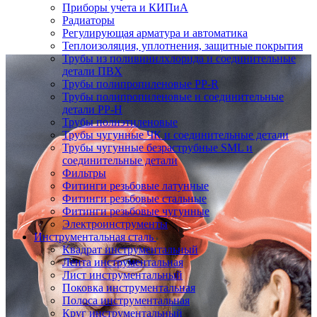
Приборы учета и КИПиА
Радиаторы
Регулирующая арматура и автоматика
Теплоизоляция, уплотнения, защитные покрытия
Трубы из поливинилхлорида и соединительные
детали ПВХ
Трубы полипропиленовые PP-R
Трубы полипропиленовые и соединительные
детали PP-H
Трубы полиэтиленовые
Трубы чугунные ЧК и соединительные детали
Трубы чугунные безраструбные SML и
соединительные детали
Фильтры
Фитинги резьбовые латунные
Фитинги резьбовые стальные
Фитинги резьбовые чугунные
Электроинструменты
Инструментальная сталь
Квадрат инструментальный
Лента инструментальная
Лист инструментальный
Поковка инструментальная
Полоса инструментальная
Круг инструментальный