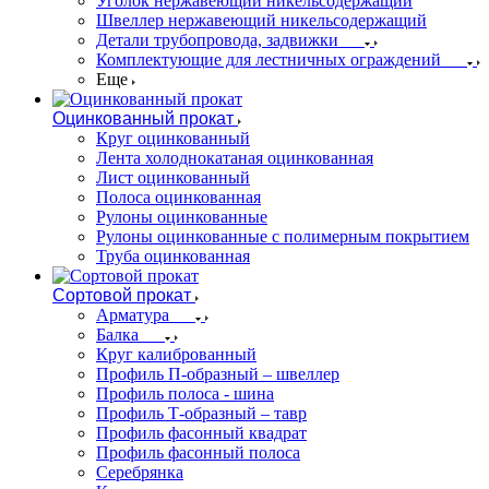
Уголок нержавеющий никельсодержащий
Швеллер нержавеющий никельсодержащий
Детали трубопровода, задвижки
Комплектующие для лестничных ограждений
Еще
Оцинкованный прокат
Круг оцинкованный
Лента холоднокатаная оцинкованная
Лист оцинкованный
Полоса оцинкованная
Рулоны оцинкованные
Рулоны оцинкованные с полимерным покрытием
Труба оцинкованная
Сортовой прокат
Арматура
Балка
Круг калиброванный
Профиль П-образный – швеллер
Профиль полоса - шина
Профиль Т-образный – тавр
Профиль фасонный квадрат
Профиль фасонный полоса
Серебрянка