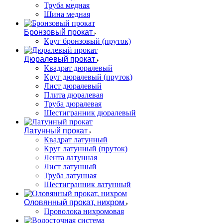
Труба медная
Шина медная
Бронзовый прокат
Круг бронзовый (пруток)
Дюралевый прокат
Квадрат дюралевый
Круг дюралевый (пруток)
Лист дюралевый
Плита дюралевая
Труба дюралевая
Шестигранник дюралевый
Латунный прокат
Квадрат латунный
Круг латунный (пруток)
Лента латунная
Лист латунный
Труба латунная
Шестигранник латунный
Оловянный прокат, нихром
Проволока нихромовая