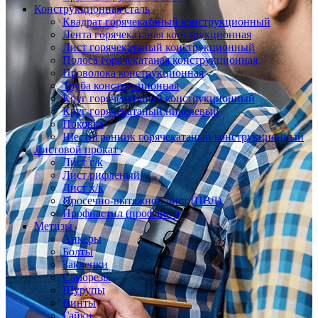
Конструкционная сталь
Квадрат горячекатаный конструкционный
Лента горячекатаная конструкционная
Лист горячекатаный конструкционный
Полоса горячекатаная конструкционная
Проволока конструкционная
Труба конструкционная
Круг горячекатаный конструкционный
Круг горячекатаный никелевый
Поковка
Шестигранник горячекатаный конструкционный
Листовой прокат
Лист г/к
Лист рифленый
Лист х/к
Просечно-вытяжной лист (ПВЛ)
Профнастил (профлист)
Метизы
Анкеры
Болты
Заклепки
Саморезы
Шурупы
Винты
Гайки