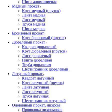
Шина алюминиевая
Медный прокат
Круг медный (пруток)
Лента медная
Лист медный
Труба медная
Шина медная
Бронзовый прокат
Круг бронзовый (пруток)
Дюралевый прокат
Квадрат дюралевый
Круг дюралевый (пруток)
Лист дюралевый
Плита дюралевая
Труба дюралевая
Шестигранник дюралевый
Латунный прокат
Квадрат латунный
Круг латунный (пруток)
Лента латунная
Лист латунный
Труба латунная
Шестигранник латунный
Оловянный прокат, нихром
Проволока нихромовая