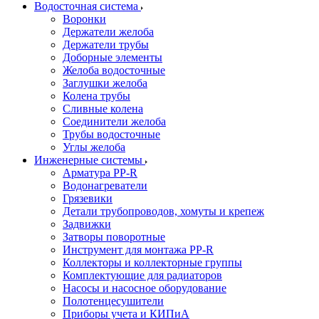
Водосточная система
Воронки
Держатели желоба
Держатели трубы
Доборные элементы
Желоба водосточные
Заглушки желоба
Колена трубы
Сливные колена
Соединители желоба
Трубы водосточные
Углы желоба
Инженерные системы
Арматура PP-R
Водонагреватели
Грязевики
Детали трубопроводов, хомуты и крепеж
Задвижки
Затворы поворотные
Инструмент для монтажа PP-R
Коллекторы и коллекторные группы
Комплектующие для радиаторов
Насосы и насосное оборудование
Полотенцесушители
Приборы учета и КИПиА