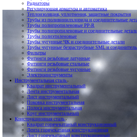
Радиаторы
Регулирующая арматура и автоматика
Теплоизоляция, уплотнения, защитные покрытия
Трубы из поливинилхлорида и соединительные де
Трубы полипропиленовые PP-R
Трубы полипропиленовые и соединительные детал
Трубы полиэтиленовые
Трубы чугунные ЧК и соединительные детали
Трубы чугунные безраструбные SML и соединитель
Фильтры
Фитинги резьбовые латунные
Фитинги резьбовые стальные
Фитинги резьбовые чугунные
Электроинструменты
Инструментальная сталь
Квадрат инструментальный
Лента инструментальная
Лист инструментальный
Поковка инструментальная
Полоса инструментальная
Круг инструментальный
Конструкционная сталь
Квадрат горячекатаный конструкционный
Лента горячекатаная конструкционная
Лист горячекатаный конструкционный