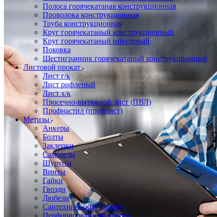
Полоса горячекатаная конструкционная
Проволока конструкционная
Труба конструкционная
Круг горячекатаный конструкционный
Круг горячекатаный никелевый
Поковка
Шестигранник горячекатаный конструкционный
Листовой прокат
Лист г/к
Лист рифленый
Лист х/к
Просечно-вытяжной лист (ПВЛ)
Профнастил (профлист)
Метизы
Анкеры
Болты
Заклепки
Саморезы
Шурупы
Винты
Гайки
Гвозди
Дюбели
Сантехнический крепеж
Перфорированный крепеж