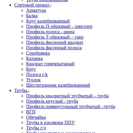
Сортовой прокат
Арматура
Балка
Круг калиброванный
Профиль П-образный – швеллер
Профиль полоса - шина
Профиль Т-образный – тавр
Профиль фасонный квадрат
Профиль фасонный полоса
Серебрянка
Катанка
Квадрат горячекатаный
Круг
Полоса г/к
Уголок
Шестигранник калиброванный
Трубы
Профиль квадратный трубчатый – труба
Профиль круглый - труба
Профиль прямоугольный трубчатый –труба
ВГП
Обечайка
Трубы в изоляции ППУ
Трубы г/д