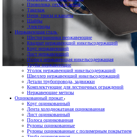
Проволока, сетка и лента
Такелаж
Цепи, тросы и канаты
Шайбы
Электроды
Нержавеющая сталь
Шестигранники нержавеющие
Квадрат нержавеющий никельсодержащий
Круг нержавеющий
Лист нержавеющий
Полоса нержавеющая никельсодержащая
Трубы нержавеющие
Уголок нержавеющий никельсодержащий
Швеллер нержавеющий никельсодержащий
Детали трубопровода, задвижки
Комплектующие для лестничных ограждений
Нержавеющие метизы
Оцинкованный прокат
Круг оцинкованный
Лента холоднокатаная оцинкованная
Лист оцинкованный
Полоса оцинкованная
Рулоны оцинкованные
Рулоны оцинкованные с полимерным покрытием
Труба оцинкованная