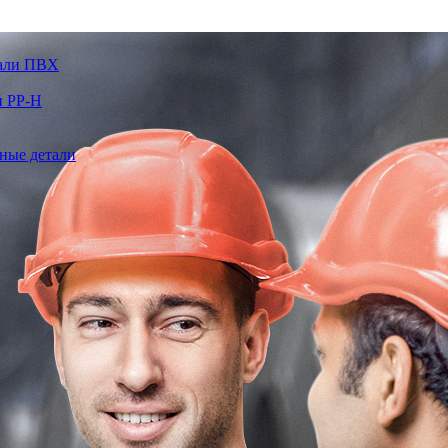
тали ПВХ
и PP-H
ные детали