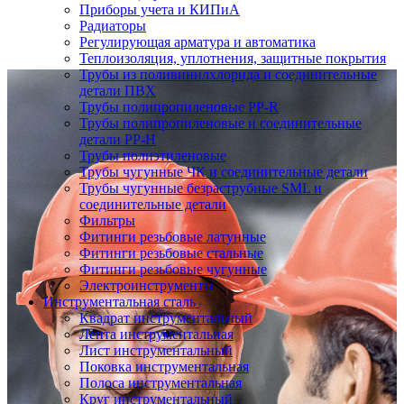
Приборы учета и КИПиА
Радиаторы
Регулирующая арматура и автоматика
Теплоизоляция, уплотнения, защитные покрытия
Трубы из поливинилхлорида и соединительные
детали ПВХ
Трубы полипропиленовые PP-R
Трубы полипропиленовые и соединительные
детали PP-H
Трубы полиэтиленовые
Трубы чугунные ЧК и соединительные детали
Трубы чугунные безраструбные SML и
соединительные детали
Фильтры
Фитинги резьбовые латунные
Фитинги резьбовые стальные
Фитинги резьбовые чугунные
Электроинструменты
Инструментальная сталь
Квадрат инструментальный
Лента инструментальная
Лист инструментальный
Поковка инструментальная
Полоса инструментальная
Круг инструментальный