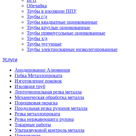
ВГП
Обечайка
Трубы в изоляции ППУ
Трубы г/д
Трубы квадратные оцинкованные
Трубы круглые оцинкованные
Трубы прямоугольные оцинкованные
Трубы х/д
Трубы чугунные
Трубы электросварные низколегированные
Услуги
Анодирование Алюминия
Гибка Металлопроката
Изготовление поковок
Изоляция труб
Ленточнопильная резка металла
Механическая обработка металла
Порошковая окраска
Продольная резка рулонов металла
Резка металлопроката
Резка нержавеющего рулона
Токарные работы
Ультразвуковой контроль металла
Цинкование