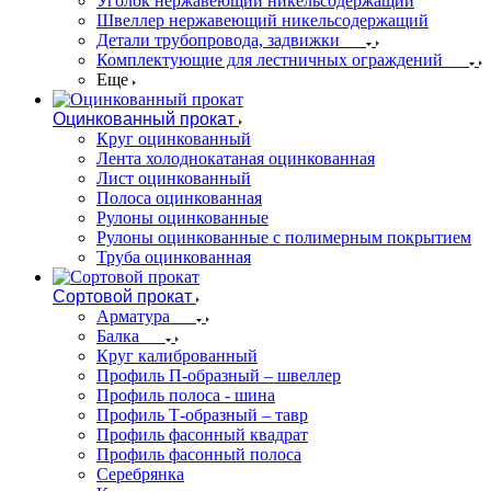
Уголок нержавеющий никельсодержащий
Швеллер нержавеющий никельсодержащий
Детали трубопровода, задвижки
Комплектующие для лестничных ограждений
Еще
Оцинкованный прокат
Круг оцинкованный
Лента холоднокатаная оцинкованная
Лист оцинкованный
Полоса оцинкованная
Рулоны оцинкованные
Рулоны оцинкованные с полимерным покрытием
Труба оцинкованная
Сортовой прокат
Арматура
Балка
Круг калиброванный
Профиль П-образный – швеллер
Профиль полоса - шина
Профиль Т-образный – тавр
Профиль фасонный квадрат
Профиль фасонный полоса
Серебрянка