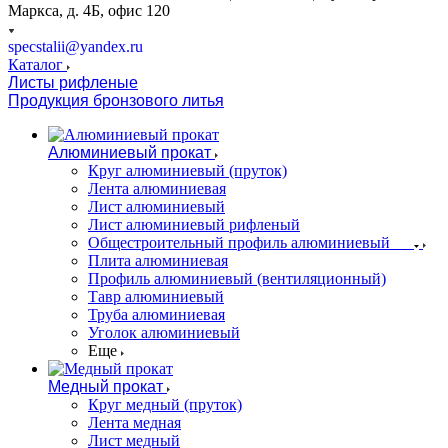
Маркса, д. 4Б, офис 120
specstalii@yandex.ru
Каталог
Листы рифленые
Продукция бронзового литья
Алюминиевый прокат
Круг алюминиевый (пруток)
Лента алюминиевая
Лист алюминиевый
Лист алюминиевый рифленый
Общестроительный профиль алюминиевый
Плита алюминиевая
Профиль алюминиевый (вентиляционный)
Тавр алюминиевый
Труба алюминиевая
Уголок алюминиевый
Еще
Медный прокат
Круг медный (пруток)
Лента медная
Лист медный