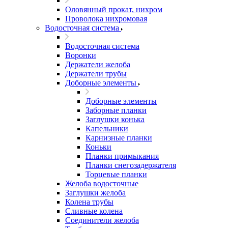
Оловянный прокат, нихром
Проволока нихромовая
Водосточная система
Водосточная система
Воронки
Держатели желоба
Держатели трубы
Доборные элементы
Доборные элементы
Заборные планки
Заглушки конька
Капельники
Карнизные планки
Коньки
Планки примыкания
Планки снегозадержателя
Торцевые планки
Желоба водосточные
Заглушки желоба
Колена трубы
Сливные колена
Соединители желоба