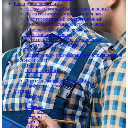
Конструкционная сталь
Квадрат горячекатаный конструкционный
Лента горячекатаная конструкционная
Лист горячекатаный конструкционный
Полоса горячекатаная конструкционная
Проволока конструкционная
Труба конструкционная
Круг горячекатаный конструкционный
Круг горячекатаный никелевый
Поковка
Шестигранник горячекатаный конструкционный
Листовой прокат
Лист г/к
Лист рифленый
Лист х/к
Просечно-вытяжной лист (ПВЛ)
Профнастил (профлист)
Метизы
Анкеры
Болты
Заклепки
Саморезы
Шурупы
Винты
Гайки