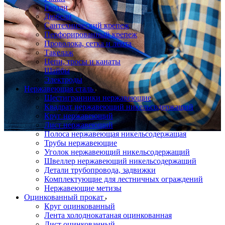
Гвозди
Дюбели
Сантехнический крепеж
Перфорированный крепеж
Проволока, сетка и лента
Такелаж
Цепи, тросы и канаты
Шайбы
Электроды
Нержавеющая сталь
Шестигранники нержавеющие
Квадрат нержавеющий никельсодержащий
Круг нержавеющий
Лист нержавеющий
Полоса нержавеющая никельсодержащая
Трубы нержавеющие
Уголок нержавеющий никельсодержащий
Швеллер нержавеющий никельсодержащий
Детали трубопровода, задвижки
Комплектующие для лестничных ограждений
Нержавеющие метизы
Оцинкованный прокат
Круг оцинкованный
Лента холоднокатаная оцинкованная
Лист оцинкованный