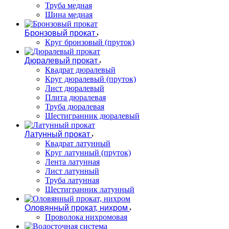
Труба медная
Шина медная
Бронзовый прокат
Круг бронзовый (пруток)
Дюралевый прокат
Квадрат дюралевый
Круг дюралевый (пруток)
Лист дюралевый
Плита дюралевая
Труба дюралевая
Шестигранник дюралевый
Латунный прокат
Квадрат латунный
Круг латунный (пруток)
Лента латунная
Лист латунный
Труба латунная
Шестигранник латунный
Оловянный прокат, нихром
Проволока нихромовая