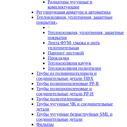
Радиаторы чугунные и
комплектующие
Регулирующая арматура и автоматика
Теплоизоляция, уплотнения, защитные
покрытия
Теплоизоляция, уплотнения, защитные
покрытия
Лента ФУМ, смазка и нить
уплотнительная
Паронит листовой
Прокладки
Теплоизоляция каучук
Теплоизоляция полиэтилен
Трубы из поливинилхлорида и
соединительные детали ПВХ
Трубы полипропиленовые PP-R
Трубы полипропиленовые и
соединительные детали PP-H
Трубы полиэтиленовые
Трубы чугунные ЧК и соединительные
детали
Трубы чугунные безраструбные SML и
соединительные детали
Фильтры