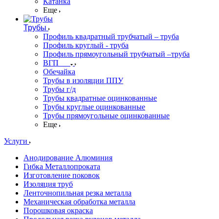
Катанка
Еще
Трубы
Профиль квадратный трубчатый – труба
Профиль круглый - труба
Профиль прямоугольный трубчатый –труба
ВГП
Обечайка
Трубы в изоляции ППУ
Трубы г/д
Трубы квадратные оцинкованные
Трубы круглые оцинкованные
Трубы прямоугольные оцинкованные
Еще
Услуги
Анодирование Алюминия
Гибка Металлопроката
Изготовление поковок
Изоляция труб
Ленточнопильная резка металла
Механическая обработка металла
Порошковая окраска