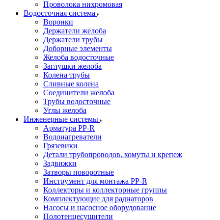
Проволока нихромовая
Водосточная система
Воронки
Держатели желоба
Держатели трубы
Доборные элементы
Желоба водосточные
Заглушки желоба
Колена трубы
Сливные колена
Соединители желоба
Трубы водосточные
Углы желоба
Инженерные системы
Арматура PP-R
Водонагреватели
Грязевики
Детали трубопроводов, хомуты и крепеж
Задвижки
Затворы поворотные
Инструмент для монтажа PP-R
Коллекторы и коллекторные группы
Комплектующие для радиаторов
Насосы и насосное оборудование
Полотенцесушители