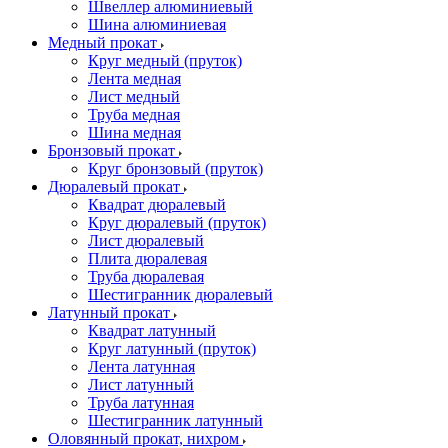
Швеллер алюминиевый
Шина алюминиевая
Медный прокат
Круг медный (пруток)
Лента медная
Лист медный
Труба медная
Шина медная
Бронзовый прокат
Круг бронзовый (пруток)
Дюралевый прокат
Квадрат дюралевый
Круг дюралевый (пруток)
Лист дюралевый
Плита дюралевая
Труба дюралевая
Шестигранник дюралевый
Латунный прокат
Квадрат латунный
Круг латунный (пруток)
Лента латунная
Лист латунный
Труба латунная
Шестигранник латунный
Оловянный прокат, нихром