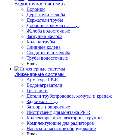
Водосточная система
Воронки
Держатели желоба
Держатели трубы
Доборные элементы
Желоба водосточные
Заглушки желоба
Колена трубы
Сливные колена
Соединители желоба
Трубы водосточные
Еще
Инженерные системы
Арматура PP-R
Водонагреватели
Грязевики
Детали трубопроводов, хомуты и крепеж
Задвижки
Затворы поворотные
Инструмент для монтажа PP-R
Коллекторы и коллекторные группы
Комплектующие для радиаторов
Насосы и насосное оборудование
Еще