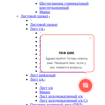
Шестигранник горячекатаный
конструкционный
Марки
Листовой прокат
Листовой прокат
Лист г/к
Лист г/к
Марки
Высокопрочная сталь
Лист г/к
ПКФ БМК
Лист г/к Ст3
Здравствуйте! Готовы помочь
Лист г/к износостойкий
Лист г/к конструкционный
вам. Напишите мне, если у
Лист г/к мостостроительный
вас появятся вопросы.
Лист г/к низколегированный
Лист рифленый
Лист х/к
Лист х/к
Марки
Лист холоднокатанный х/к
Лист холоднокатанный х/к Ст
Просечно-вытяжной лист (ПВЛ)