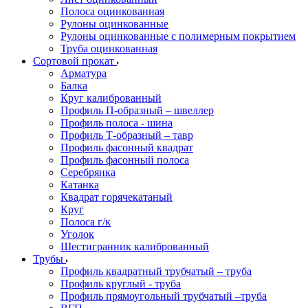
Полоса оцинкованная
Рулоны оцинкованные
Рулоны оцинкованные с полимерным покрытием
Труба оцинкованная
Сортовой прокат
Арматура
Балка
Круг калиброванный
Профиль П-образный – швеллер
Профиль полоса - шина
Профиль Т-образный – тавр
Профиль фасонный квадрат
Профиль фасонный полоса
Серебрянка
Катанка
Квадрат горячекатаный
Круг
Полоса г/к
Уголок
Шестигранник калиброванный
Трубы
Профиль квадратный трубчатый – труба
Профиль круглый - труба
Профиль прямоугольный трубчатый –труба