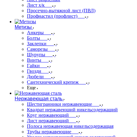
Лист х/к
Просечно-вытяжной лист (ПВЛ)
Профнастил (профлист)
Метизы
Анкеры
Болты
Заклепки
Саморезы
Шурупы
Винты
Гайки
Гвозди
Дюбели
Сантехнический крепеж
Еще
Нержавеющая сталь
Шестигранники нержавеющие
Квадрат нержавеющий никельсодержащий
Круг нержавеющий
Лист нержавеющий
Полоса нержавеющая никельсодержащая
Трубы нержавеющие