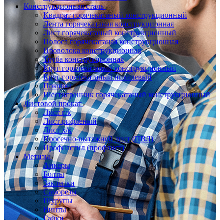
Конструкционная сталь
Квадрат горячекатаный конструкционный
Лента горячекатаная конструкционная
Лист горячекатаный конструкционный
Полоса горячекатаная конструкционная
Проволока конструкционная
Труба конструкционная
Круг горячекатаный конструкционный
Круг горячекатаный никелевый
Поковка
Шестигранник горячекатаный конструкционный
Листовой прокат
Лист г/к
Лист рифленый
Лист х/к
Просечно-вытяжной лист (ПВЛ)
Профнастил (профлист)
Метизы
Анкеры
Болты
Заклепки
Саморезы
Шурупы
Винты
Гайки