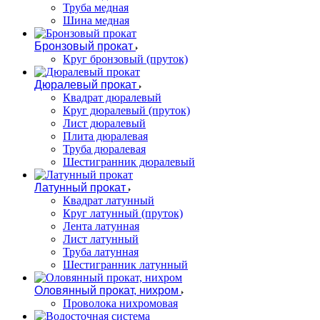
Труба медная
Шина медная
Бронзовый прокат
Круг бронзовый (пруток)
Дюралевый прокат
Квадрат дюралевый
Круг дюралевый (пруток)
Лист дюралевый
Плита дюралевая
Труба дюралевая
Шестигранник дюралевый
Латунный прокат
Квадрат латунный
Круг латунный (пруток)
Лента латунная
Лист латунный
Труба латунная
Шестигранник латунный
Оловянный прокат, нихром
Проволока нихромовая