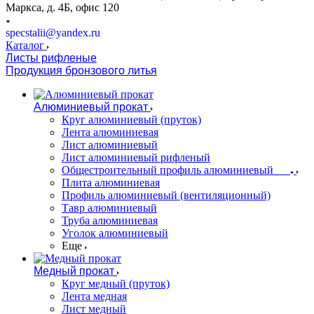
Маркса, д. 4Б, офис 120
specstalii@yandex.ru
Каталог
Листы рифленые
Продукция бронзового литья
Алюминиевый прокат
Круг алюминиевый (пруток)
Лента алюминиевая
Лист алюминиевый
Лист алюминиевый рифленый
Общестроительный профиль алюминиевый
Плита алюминиевая
Профиль алюминиевый (вентиляционный)
Тавр алюминиевый
Труба алюминиевая
Уголок алюминиевый
Еще
Медный прокат
Круг медный (пруток)
Лента медная
Лист медный