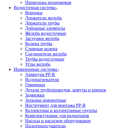
Проволока нихромовая
Водосточная система
Воронки
Держатели желоба
Держатели трубы
Доборные элементы
Желоба водосточные
Заглушки желоба
Колена трубы
Сливные колена
Соединители желоба
Трубы водосточные
Углы желоба
Инженерные системы
Арматура PP-R
Водонагреватели
Грязевики
Детали трубопроводов, хомуты и крепеж
Задвижки
Затворы поворотные
Инструмент для монтажа PP-R
Коллекторы и коллекторные группы
Комплектующие для радиаторов
Насосы и насосное оборудование
Полотенцесушители