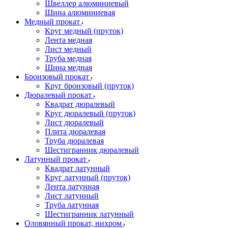
Швеллер алюминиевый
Шина алюминиевая
Медный прокат
Круг медный (пруток)
Лента медная
Лист медный
Труба медная
Шина медная
Бронзовый прокат
Круг бронзовый (пруток)
Дюралевый прокат
Квадрат дюралевый
Круг дюралевый (пруток)
Лист дюралевый
Плита дюралевая
Труба дюралевая
Шестигранник дюралевый
Латунный прокат
Квадрат латунный
Круг латунный (пруток)
Лента латунная
Лист латунный
Труба латунная
Шестигранник латунный
Оловянный прокат, нихром