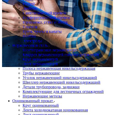
Гвозди
Дюбели
Сантехнический крепеж
Перфорированный крепеж
Проволока, сетка и лента
Такелаж
Цепи, тросы и канаты
Шайбы
Электроды
Нержавеющая сталь
Шестигранники нержавеющие
Квадрат нержавеющий никельсодержащий
Круг нержавеющий
Лист нержавеющий
Полоса нержавеющая никельсодержащая
Трубы нержавеющие
Уголок нержавеющий никельсодержащий
Швеллер нержавеющий никельсодержащий
Детали трубопровода, задвижки
Комплектующие для лестничных ограждений
Нержавеющие метизы
Оцинкованный прокат
Круг оцинкованный
Лента холоднокатаная оцинкованная
Лист оцинкованный