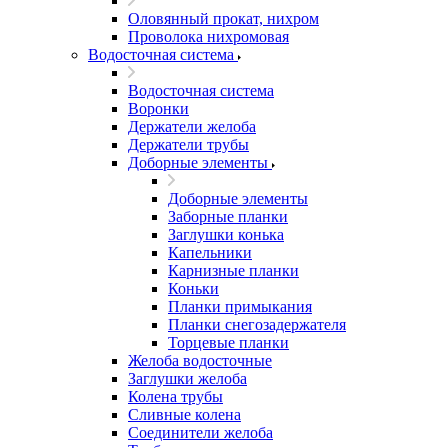
Оловянный прокат, нихром
Проволока нихромовая
Водосточная система
Водосточная система
Воронки
Держатели желоба
Держатели трубы
Доборные элементы
Доборные элементы
Заборные планки
Заглушки конька
Капельники
Карнизные планки
Коньки
Планки примыкания
Планки снегозадержателя
Торцевые планки
Желоба водосточные
Заглушки желоба
Колена трубы
Сливные колена
Соединители желоба