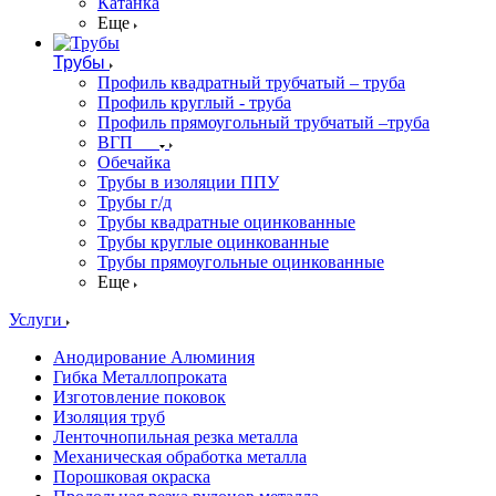
Катанка
Еще
Трубы
Профиль квадратный трубчатый – труба
Профиль круглый - труба
Профиль прямоугольный трубчатый –труба
ВГП
Обечайка
Трубы в изоляции ППУ
Трубы г/д
Трубы квадратные оцинкованные
Трубы круглые оцинкованные
Трубы прямоугольные оцинкованные
Еще
Услуги
Анодирование Алюминия
Гибка Металлопроката
Изготовление поковок
Изоляция труб
Ленточнопильная резка металла
Механическая обработка металла
Порошковая окраска