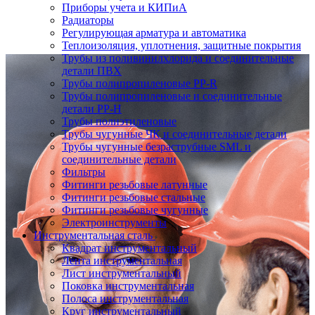
Приборы учета и КИПиА
Радиаторы
Регулирующая арматура и автоматика
Теплоизоляция, уплотнения, защитные покрытия
Трубы из поливинилхлорида и соединительные
детали ПВХ
Трубы полипропиленовые PP-R
Трубы полипропиленовые и соединительные
детали PP-H
Трубы полиэтиленовые
Трубы чугунные ЧК и соединительные детали
Трубы чугунные безраструбные SML и
соединительные детали
Фильтры
Фитинги резьбовые латунные
Фитинги резьбовые стальные
Фитинги резьбовые чугунные
Электроинструменты
Инструментальная сталь
Квадрат инструментальный
Лента инструментальная
Лист инструментальный
Поковка инструментальная
Полоса инструментальная
Круг инструментальный