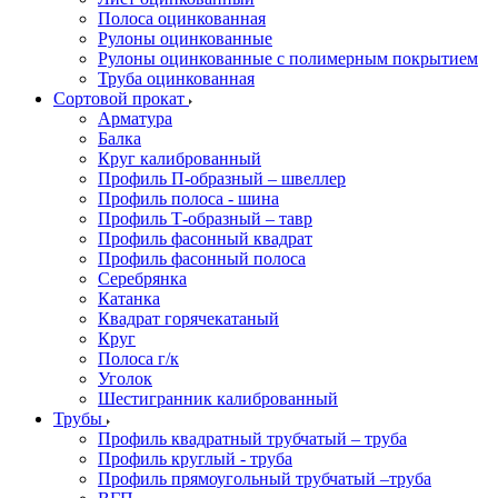
Полоса оцинкованная
Рулоны оцинкованные
Рулоны оцинкованные с полимерным покрытием
Труба оцинкованная
Сортовой прокат
Арматура
Балка
Круг калиброванный
Профиль П-образный – швеллер
Профиль полоса - шина
Профиль Т-образный – тавр
Профиль фасонный квадрат
Профиль фасонный полоса
Серебрянка
Катанка
Квадрат горячекатаный
Круг
Полоса г/к
Уголок
Шестигранник калиброванный
Трубы
Профиль квадратный трубчатый – труба
Профиль круглый - труба
Профиль прямоугольный трубчатый –труба