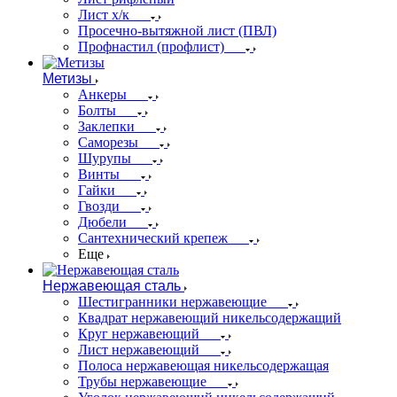
Лист х/к
Просечно-вытяжной лист (ПВЛ)
Профнастил (профлист)
Метизы
Анкеры
Болты
Заклепки
Саморезы
Шурупы
Винты
Гайки
Гвозди
Дюбели
Сантехнический крепеж
Еще
Нержавеющая сталь
Шестигранники нержавеющие
Квадрат нержавеющий никельсодержащий
Круг нержавеющий
Лист нержавеющий
Полоса нержавеющая никельсодержащая
Трубы нержавеющие