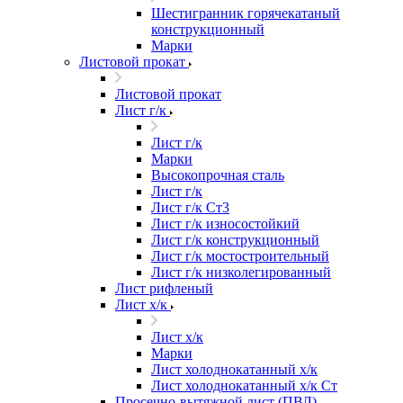
Шестигранник горячекатаный
конструкционный
Марки
Листовой прокат
Листовой прокат
Лист г/к
Лист г/к
Марки
Высокопрочная сталь
Лист г/к
Лист г/к Ст3
Лист г/к износостойкий
Лист г/к конструкционный
Лист г/к мостостроительный
Лист г/к низколегированный
Лист рифленый
Лист х/к
Лист х/к
Марки
Лист холоднокатанный х/к
Лист холоднокатанный х/к Ст
Просечно-вытяжной лист (ПВЛ)