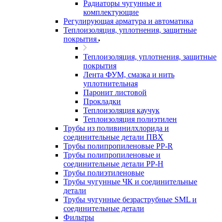
Радиаторы чугунные и
комплектующие
Регулирующая арматура и автоматика
Теплоизоляция, уплотнения, защитные
покрытия
Теплоизоляция, уплотнения, защитные
покрытия
Лента ФУМ, смазка и нить
уплотнительная
Паронит листовой
Прокладки
Теплоизоляция каучук
Теплоизоляция полиэтилен
Трубы из поливинилхлорида и
соединительные детали ПВХ
Трубы полипропиленовые PP-R
Трубы полипропиленовые и
соединительные детали PP-H
Трубы полиэтиленовые
Трубы чугунные ЧК и соединительные
детали
Трубы чугунные безраструбные SML и
соединительные детали
Фильтры