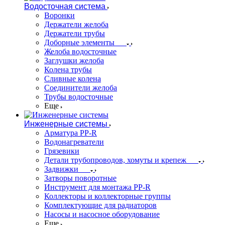
Водосточная система
Воронки
Держатели желоба
Держатели трубы
Доборные элементы
Желоба водосточные
Заглушки желоба
Колена трубы
Сливные колена
Соединители желоба
Трубы водосточные
Еще
Инженерные системы
Арматура PP-R
Водонагреватели
Грязевики
Детали трубопроводов, хомуты и крепеж
Задвижки
Затворы поворотные
Инструмент для монтажа PP-R
Коллекторы и коллекторные группы
Комплектующие для радиаторов
Насосы и насосное оборудование
Еще