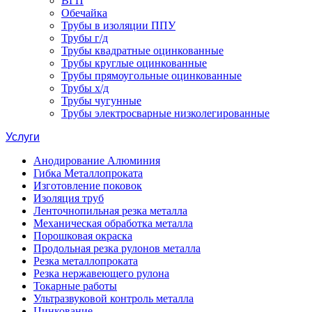
ВГП
Обечайка
Трубы в изоляции ППУ
Трубы г/д
Трубы квадратные оцинкованные
Трубы круглые оцинкованные
Трубы прямоугольные оцинкованные
Трубы х/д
Трубы чугунные
Трубы электросварные низколегированные
Услуги
Анодирование Алюминия
Гибка Металлопроката
Изготовление поковок
Изоляция труб
Ленточнопильная резка металла
Механическая обработка металла
Порошковая окраска
Продольная резка рулонов металла
Резка металлопроката
Резка нержавеющего рулона
Токарные работы
Ультразвуковой контроль металла
Цинкование