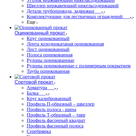
Уголок нержавеющий никельсодержащий
Швеллер нержавеющий никельсодержащий
Детали трубопровода, задвижки
Комплектующие для лестничных ограждений
Еще
Оцинкованный прокат
Круг оцинкованный
Лента холоднокатаная оцинкованная
Лист оцинкованный
Полоса оцинкованная
Рулоны оцинкованные
Рулоны оцинкованные с полимерным покрытием
Труба оцинкованная
Сортовой прокат
Арматура
Балка
Круг калиброванный
Профиль П-образный – швеллер
Профиль полоса - шина
Профиль Т-образный – тавр
Профиль фасонный квадрат
Профиль фасонный полоса
Серебрянка