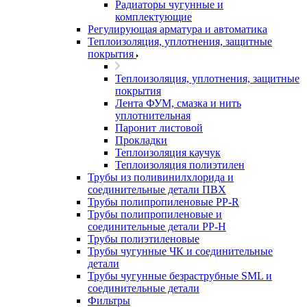
Радиаторы чугунные и
комплектующие
Регулирующая арматура и автоматика
Теплоизоляция, уплотнения, защитные
покрытия
Теплоизоляция, уплотнения, защитные
покрытия
Лента ФУМ, смазка и нить
уплотнительная
Паронит листовой
Прокладки
Теплоизоляция каучук
Теплоизоляция полиэтилен
Трубы из поливинилхлорида и
соединительные детали ПВХ
Трубы полипропиленовые PP-R
Трубы полипропиленовые и
соединительные детали PP-H
Трубы полиэтиленовые
Трубы чугунные ЧК и соединительные
детали
Трубы чугунные безраструбные SML и
соединительные детали
Фильтры