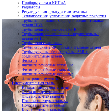
Приборы учета и КИПиА
Радиаторы
Регулирующая арматура и автоматика
Теплоизоляция, уплотнения, защитные покрытия
Трубы из поливинилхлорида и соединительные
детали ПВХ
Трубы полипропиленовые PP-R
Трубы полипропиленовые и соединительные
детали PP-H
Трубы полиэтиленовые
Трубы чугунные ЧК и соединительные детали
Трубы чугунные безраструбные SML и
соединительные детали
Фильтры
Фитинги резьбовые латунные
Фитинги резьбовые стальные
Фитинги резьбовые чугунные
Электроинструменты
Инструментальная сталь
Квадрат инструментальный
Лента инструментальная
Лист инструментальный
Поковка инструментальная
Полоса инструментальная
Круг инструментальный