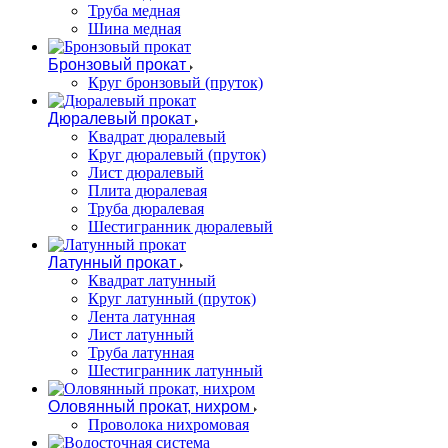
Труба медная
Шина медная
Бронзовый прокат
Круг бронзовый (пруток)
Дюралевый прокат
Квадрат дюралевый
Круг дюралевый (пруток)
Лист дюралевый
Плита дюралевая
Труба дюралевая
Шестигранник дюралевый
Латунный прокат
Квадрат латунный
Круг латунный (пруток)
Лента латунная
Лист латунный
Труба латунная
Шестигранник латунный
Оловянный прокат, нихром
Проволока нихромовая