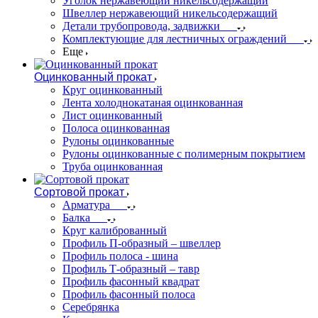
Уголок нержавеющий никельсодержащий
Швеллер нержавеющий никельсодержащий
Детали трубопровода, задвижки
Комплектующие для лестничных ограждений
Еще
Оцинкованный прокат
Круг оцинкованный
Лента холоднокатаная оцинкованная
Лист оцинкованный
Полоса оцинкованная
Рулоны оцинкованные
Рулоны оцинкованные с полимерным покрытием
Труба оцинкованная
Сортовой прокат
Арматура
Балка
Круг калиброванный
Профиль П-образный – швеллер
Профиль полоса - шина
Профиль Т-образный – тавр
Профиль фасонный квадрат
Профиль фасонный полоса
Серебрянка