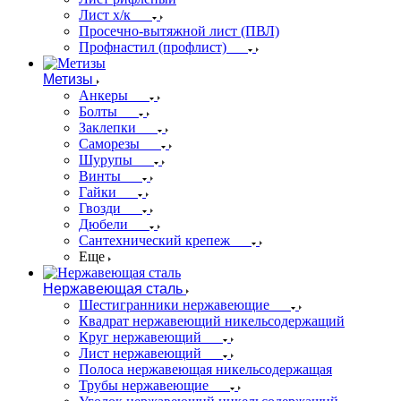
Лист х/к
Просечно-вытяжной лист (ПВЛ)
Профнастил (профлист)
Метизы
Анкеры
Болты
Заклепки
Саморезы
Шурупы
Винты
Гайки
Гвозди
Дюбели
Сантехнический крепеж
Еще
Нержавеющая сталь
Шестигранники нержавеющие
Квадрат нержавеющий никельсодержащий
Круг нержавеющий
Лист нержавеющий
Полоса нержавеющая никельсодержащая
Трубы нержавеющие