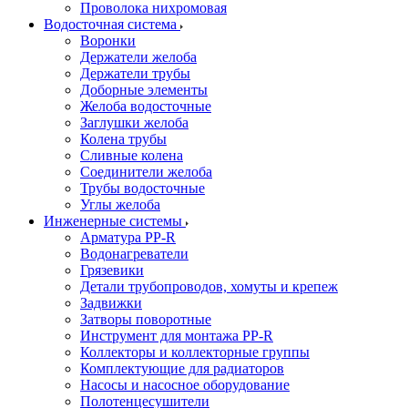
Проволока нихромовая
Водосточная система
Воронки
Держатели желоба
Держатели трубы
Доборные элементы
Желоба водосточные
Заглушки желоба
Колена трубы
Сливные колена
Соединители желоба
Трубы водосточные
Углы желоба
Инженерные системы
Арматура PP-R
Водонагреватели
Грязевики
Детали трубопроводов, хомуты и крепеж
Задвижки
Затворы поворотные
Инструмент для монтажа PP-R
Коллекторы и коллекторные группы
Комплектующие для радиаторов
Насосы и насосное оборудование
Полотенцесушители