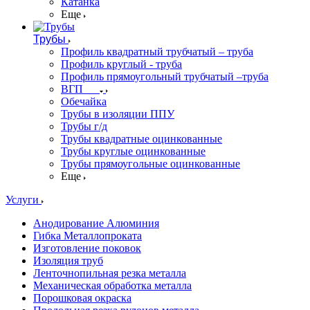
Катанка
Еще
Трубы
Профиль квадратный трубчатый – труба
Профиль круглый - труба
Профиль прямоугольный трубчатый –труба
ВГП
Обечайка
Трубы в изоляции ППУ
Трубы г/д
Трубы квадратные оцинкованные
Трубы круглые оцинкованные
Трубы прямоугольные оцинкованные
Еще
Услуги
Анодирование Алюминия
Гибка Металлопроката
Изготовление поковок
Изоляция труб
Ленточнопильная резка металла
Механическая обработка металла
Порошковая окраска