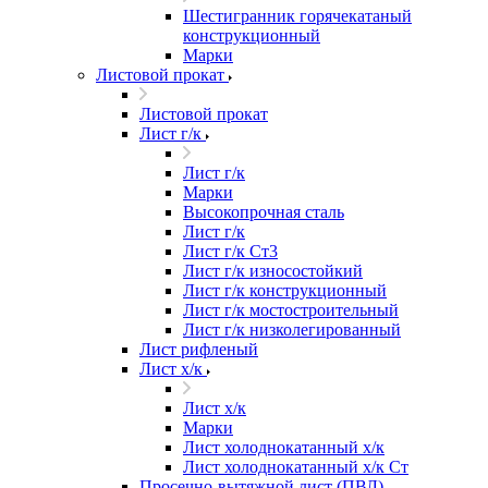
Шестигранник горячекатаный
конструкционный
Марки
Листовой прокат
Листовой прокат
Лист г/к
Лист г/к
Марки
Высокопрочная сталь
Лист г/к
Лист г/к Ст3
Лист г/к износостойкий
Лист г/к конструкционный
Лист г/к мостостроительный
Лист г/к низколегированный
Лист рифленый
Лист х/к
Лист х/к
Марки
Лист холоднокатанный х/к
Лист холоднокатанный х/к Ст
Просечно-вытяжной лист (ПВЛ)