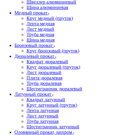
Швеллер алюминиевый
Шина алюминиевая
Медный прокат
Круг медный (пруток)
Лента медная
Лист медный
Труба медная
Шина медная
Бронзовый прокат
Круг бронзовый (пруток)
Дюралевый прокат
Квадрат дюралевый
Круг дюралевый (пруток)
Лист дюралевый
Плита дюралевая
Труба дюралевая
Шестигранник дюралевый
Латунный прокат
Квадрат латунный
Круг латунный (пруток)
Лента латунная
Лист латунный
Труба латунная
Шестигранник латунный
Оловянный прокат, нихром