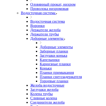
Оловянный прокат, нихром
Проволока нихромовая
Водосточная система
Водосточная система
Воронки
Держатели желоба
Держатели трубы
Доборные элементы
Доборные элементы
Заборные планки
Заглушки конька
Капельники
Карнизные планки
Коньки
Планки примыкания
Планки снегозадержателя
Торцевые планки
Желоба водосточные
Заглушки желоба
Колена трубы
Сливные колена
Соединители желоба