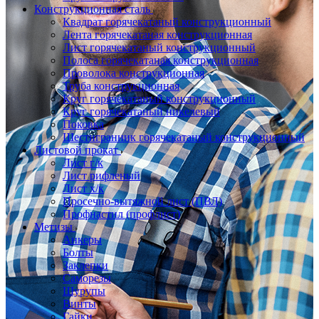
Конструкционная сталь
Квадрат горячекатаный конструкционный
Лента горячекатаная конструкционная
Лист горячекатаный конструкционный
Полоса горячекатаная конструкционная
Проволока конструкционная
Труба конструкционная
Круг горячекатаный конструкционный
Круг горячекатаный никелевый
Поковка
Шестигранник горячекатаный конструкционный
Листовой прокат
Лист г/к
Лист рифленый
Лист х/к
Просечно-вытяжной лист (ПВЛ)
Профнастил (профлист)
Метизы
Анкеры
Болты
Заклепки
Саморезы
Шурупы
Винты
Гайки