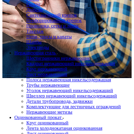
Гвозди
Дюбели
Сантехнический крепеж
Перфорированный крепеж
Проволока, сетка и лента
Такелаж
Цепи, тросы и канаты
Шайбы
Электроды
Нержавеющая сталь
Шестигранники нержавеющие
Квадрат нержавеющий никельсодержащий
Круг нержавеющий
Лист нержавеющий
Полоса нержавеющая никельсодержащая
Трубы нержавеющие
Уголок нержавеющий никельсодержащий
Швеллер нержавеющий никельсодержащий
Детали трубопровода, задвижки
Комплектующие для лестничных ограждений
Нержавеющие метизы
Оцинкованный прокат
Круг оцинкованный
Лента холоднокатаная оцинкованная
Лист оцинкованный