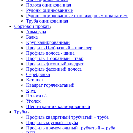
Полоса оцинкованная
Рулоны оцинкованные
Рулоны оцинкованные с полимерным покрытием
Труба оцинкованная
Сортовой прокат
Арматура
Балка
Круг калиброванный
Профиль П-образный – швеллер
Профиль полоса - шина
Профиль Т-образный – тавр
Профиль фасонный квадрат
Профиль фасонный полоса
Серебрянка
Катанка
Квадрат горячекатаный
Круг
Полоса г/к
Уголок
Шестигранник калиброванный
Трубы
Профиль квадратный трубчатый – труба
Профиль круглый - труба
Профиль прямоугольный трубчатый –труба