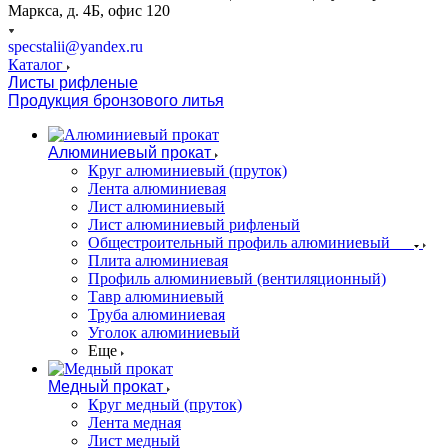
Маркса, д. 4Б, офис 120
specstalii@yandex.ru
Каталог
Листы рифленые
Продукция бронзового литья
Алюминиевый прокат
Круг алюминиевый (пруток)
Лента алюминиевая
Лист алюминиевый
Лист алюминиевый рифленый
Общестроительный профиль алюминиевый
Плита алюминиевая
Профиль алюминиевый (вентиляционный)
Тавр алюминиевый
Труба алюминиевая
Уголок алюминиевый
Еще
Медный прокат
Круг медный (пруток)
Лента медная
Лист медный