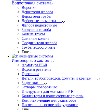
Водосточная система
Воронки
Держатели желоба
Держатели трубы
Доборные элементы
Желоба водосточные
Заглушки желоба
Колена трубы
Сливные колена
Соединители желоба
Трубы водосточные
Еще
Инженерные системы
Арматура PP-R
Водонагреватели
Грязевики
Детали трубопроводов, хомуты и крепеж
Задвижки
Затворы поворотные
Инструмент для монтажа PP-R
Коллекторы и коллекторные группы
Комплектующие для радиаторов
Насосы и насосное оборудование
Еще