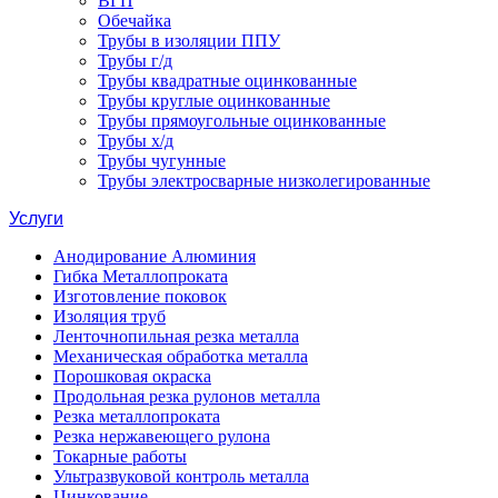
ВГП
Обечайка
Трубы в изоляции ППУ
Трубы г/д
Трубы квадратные оцинкованные
Трубы круглые оцинкованные
Трубы прямоугольные оцинкованные
Трубы х/д
Трубы чугунные
Трубы электросварные низколегированные
Услуги
Анодирование Алюминия
Гибка Металлопроката
Изготовление поковок
Изоляция труб
Ленточнопильная резка металла
Механическая обработка металла
Порошковая окраска
Продольная резка рулонов металла
Резка металлопроката
Резка нержавеющего рулона
Токарные работы
Ультразвуковой контроль металла
Цинкование