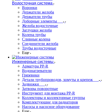
Водосточная система
Воронки
Держатели желоба
Держатели трубы
Доборные элементы
Желоба водосточные
Заглушки желоба
Колена трубы
Сливные колена
Соединители желоба
Трубы водосточные
Еще
Инженерные системы
Арматура PP-R
Водонагреватели
Грязевики
Детали трубопроводов, хомуты и крепеж
Задвижки
Затворы поворотные
Инструмент для монтажа PP-R
Коллекторы и коллекторные группы
Комплектующие для радиаторов
Насосы и насосное оборудование
Еще