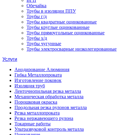
ВГП
Обечайка
Трубы в изоляции ППУ
Трубы г/д
Трубы квадратные оцинкованные
Трубы круглые оцинкованные
Трубы прямоугольные оцинкованные
Трубы х/д
Трубы чугунные
Трубы электросварные низколегированные
Услуги
Анодирование Алюминия
Гибка Металлопроката
Изготовление поковок
Изоляция труб
Ленточнопильная резка металла
Механическая обработка металла
Порошковая окраска
Продольная резка рулонов металла
Резка металлопроката
Резка нержавеющего рулона
Токарные работы
Ультразвуковой контроль металла
Цинкование