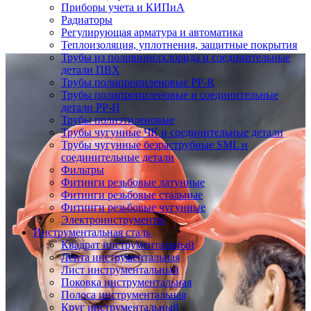
Приборы учета и КИПиА
Радиаторы
Регулирующая арматура и автоматика
Теплоизоляция, уплотнения, защитные покрытия
Трубы из поливинилхлорида и соединительные
детали ПВХ
Трубы полипропиленовые PP-R
Трубы полипропиленовые и соединительные
детали PP-H
Трубы полиэтиленовые
Трубы чугунные ЧК и соединительные детали
Трубы чугунные безраструбные SML и
соединительные детали
Фильтры
Фитинги резьбовые латунные
Фитинги резьбовые стальные
Фитинги резьбовые чугунные
Электроинструменты
Инструментальная сталь
Квадрат инструментальный
Лента инструментальная
Лист инструментальный
Поковка инструментальная
Полоса инструментальная
Круг инструментальный