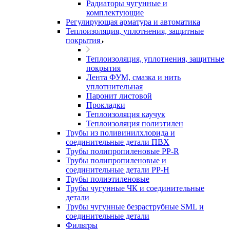
Радиаторы чугунные и
комплектующие
Регулирующая арматура и автоматика
Теплоизоляция, уплотнения, защитные
покрытия
Теплоизоляция, уплотнения, защитные
покрытия
Лента ФУМ, смазка и нить
уплотнительная
Паронит листовой
Прокладки
Теплоизоляция каучук
Теплоизоляция полиэтилен
Трубы из поливинилхлорида и
соединительные детали ПВХ
Трубы полипропиленовые PP-R
Трубы полипропиленовые и
соединительные детали PP-H
Трубы полиэтиленовые
Трубы чугунные ЧК и соединительные
детали
Трубы чугунные безраструбные SML и
соединительные детали
Фильтры