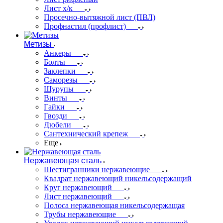
Лист х/к
Просечно-вытяжной лист (ПВЛ)
Профнастил (профлист)
Метизы
Анкеры
Болты
Заклепки
Саморезы
Шурупы
Винты
Гайки
Гвозди
Дюбели
Сантехнический крепеж
Еще
Нержавеющая сталь
Шестигранники нержавеющие
Квадрат нержавеющий никельсодержащий
Круг нержавеющий
Лист нержавеющий
Полоса нержавеющая никельсодержащая
Трубы нержавеющие