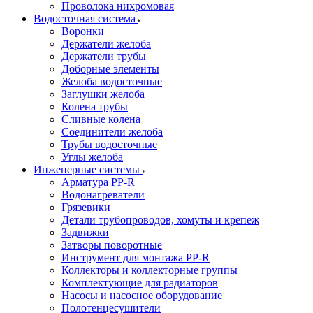
Проволока нихромовая
Водосточная система
Воронки
Держатели желоба
Держатели трубы
Доборные элементы
Желоба водосточные
Заглушки желоба
Колена трубы
Сливные колена
Соединители желоба
Трубы водосточные
Углы желоба
Инженерные системы
Арматура PP-R
Водонагреватели
Грязевики
Детали трубопроводов, хомуты и крепеж
Задвижки
Затворы поворотные
Инструмент для монтажа PP-R
Коллекторы и коллекторные группы
Комплектующие для радиаторов
Насосы и насосное оборудование
Полотенцесушители