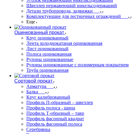
Уголок нержавеющий никельсодержащий
Швеллер нержавеющий никельсодержащий
Детали трубопровода, задвижки
Комплектующие для лестничных ограждений
Еще
Оцинкованный прокат
Круг оцинкованный
Лента холоднокатаная оцинкованная
Лист оцинкованный
Полоса оцинкованная
Рулоны оцинкованные
Рулоны оцинкованные с полимерным покрытием
Труба оцинкованная
Сортовой прокат
Арматура
Балка
Круг калиброванный
Профиль П-образный – швеллер
Профиль полоса - шина
Профиль Т-образный – тавр
Профиль фасонный квадрат
Профиль фасонный полоса
Серебрянка