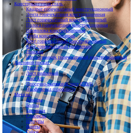
Конструкционная сталь
Квадрат горячекатаный конструкционный
Лента горячекатаная конструкционная
Лист горячекатаный конструкционный
Полоса горячекатаная конструкционная
Проволока конструкционная
Труба конструкционная
Круг горячекатаный конструкционный
Круг горячекатаный никелевый
Поковка
Шестигранник горячекатаный конструкционный
Листовой прокат
Лист г/к
Лист рифленый
Лист х/к
Просечно-вытяжной лист (ПВЛ)
Профнастил (профлист)
Метизы
Анкеры
Болты
Заклепки
Саморезы
Шурупы
Винты
Гайки