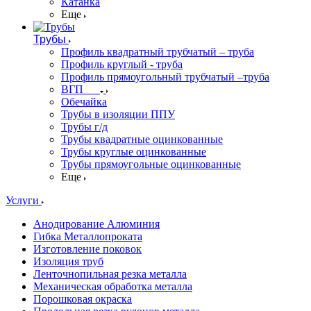
Катанка
Еще
Трубы
Профиль квадратный трубчатый – труба
Профиль круглый - труба
Профиль прямоугольный трубчатый –труба
ВГП
Обечайка
Трубы в изоляции ППУ
Трубы г/д
Трубы квадратные оцинкованные
Трубы круглые оцинкованные
Трубы прямоугольные оцинкованные
Еще
Услуги
Анодирование Алюминия
Гибка Металлопроката
Изготовление поковок
Изоляция труб
Ленточнопильная резка металла
Механическая обработка металла
Порошковая окраска