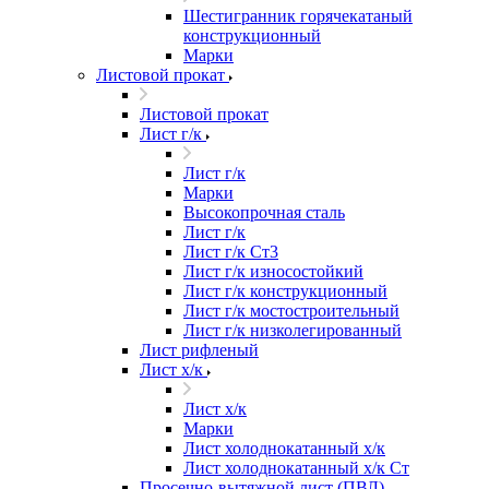
Шестигранник горячекатаный
конструкционный
Марки
Листовой прокат
Листовой прокат
Лист г/к
Лист г/к
Марки
Высокопрочная сталь
Лист г/к
Лист г/к Ст3
Лист г/к износостойкий
Лист г/к конструкционный
Лист г/к мостостроительный
Лист г/к низколегированный
Лист рифленый
Лист х/к
Лист х/к
Марки
Лист холоднокатанный х/к
Лист холоднокатанный х/к Ст
Просечно-вытяжной лист (ПВЛ)