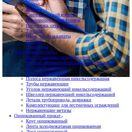
Гвозди
Дюбели
Сантехнический крепеж
Перфорированный крепеж
Проволока, сетка и лента
Такелаж
Цепи, тросы и канаты
Шайбы
Электроды
Нержавеющая сталь
Шестигранники нержавеющие
Квадрат нержавеющий никельсодержащий
Круг нержавеющий
Лист нержавеющий
Полоса нержавеющая никельсодержащая
Трубы нержавеющие
Уголок нержавеющий никельсодержащий
Швеллер нержавеющий никельсодержащий
Детали трубопровода, задвижки
Комплектующие для лестничных ограждений
Нержавеющие метизы
Оцинкованный прокат
Круг оцинкованный
Лента холоднокатаная оцинкованная
Лист оцинкованный