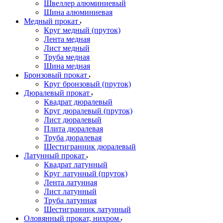
Швеллер алюминиевый
Шина алюминиевая
Медный прокат
Круг медный (пруток)
Лента медная
Лист медный
Труба медная
Шина медная
Бронзовый прокат
Круг бронзовый (пруток)
Дюралевый прокат
Квадрат дюралевый
Круг дюралевый (пруток)
Лист дюралевый
Плита дюралевая
Труба дюралевая
Шестигранник дюралевый
Латунный прокат
Квадрат латунный
Круг латунный (пруток)
Лента латунная
Лист латунный
Труба латунная
Шестигранник латунный
Оловянный прокат, нихром