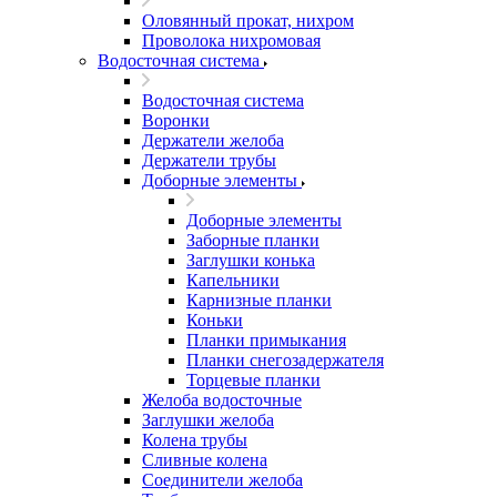
Оловянный прокат, нихром
Проволока нихромовая
Водосточная система
Водосточная система
Воронки
Держатели желоба
Держатели трубы
Доборные элементы
Доборные элементы
Заборные планки
Заглушки конька
Капельники
Карнизные планки
Коньки
Планки примыкания
Планки снегозадержателя
Торцевые планки
Желоба водосточные
Заглушки желоба
Колена трубы
Сливные колена
Соединители желоба