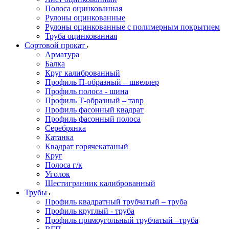
Полоса оцинкованная
Рулоны оцинкованные
Рулоны оцинкованные с полимерным покрытием
Труба оцинкованная
Сортовой прокат
Арматура
Балка
Круг калиброванный
Профиль П-образный – швеллер
Профиль полоса - шина
Профиль Т-образный – тавр
Профиль фасонный квадрат
Профиль фасонный полоса
Серебрянка
Катанка
Квадрат горячекатаный
Круг
Полоса г/к
Уголок
Шестигранник калиброванный
Трубы
Профиль квадратный трубчатый – труба
Профиль круглый - труба
Профиль прямоугольный трубчатый –труба