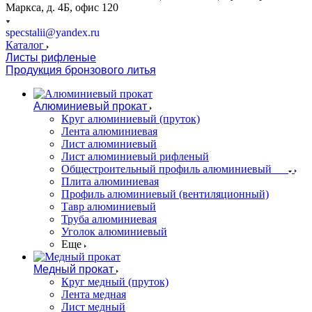
Маркса, д. 4Б, офис 120
specstalii@yandex.ru
Каталог
Листы рифленые
Продукция бронзового литья
Алюминиевый прокат
Круг алюминиевый (пруток)
Лента алюминиевая
Лист алюминиевый
Лист алюминиевый рифленый
Общестроительный профиль алюминиевый
Плита алюминиевая
Профиль алюминиевый (вентиляционный)
Тавр алюминиевый
Труба алюминиевая
Уголок алюминиевый
Еще
Медный прокат
Круг медный (пруток)
Лента медная
Лист медный