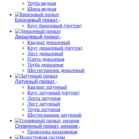
Труба медная
Шина медная
Бронзовый прокат
Круг бронзовый (пруток)
Дюралевый прокат
Квадрат дюралевый
Круг дюралевый (пруток)
Лист дюралевый
Плита дюралевая
Труба дюралевая
Шестигранник дюралевый
Латунный прокат
Квадрат латунный
Круг латунный (пруток)
Лента латунная
Лист латунный
Труба латунная
Шестигранник латунный
Оловянный прокат, нихром
Проволока нихромовая